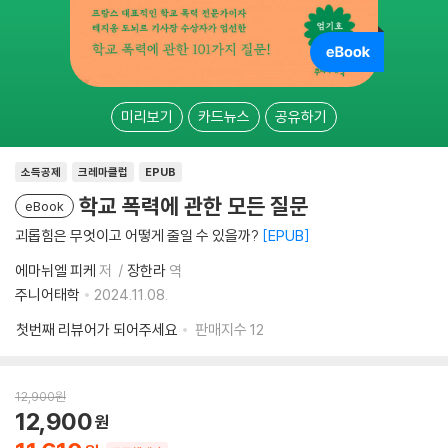
미리보기
카드뉴스
공유하기
소득공제
크레마클럽
EPUB
학교 폭력에 관한 모든 질문
eBook
괴롭힘은 무엇이고 어떻게 줄일 수 있을까?
EPUB
에마뉘엘 피케
저
장한라
역
주니어태학
2024.11.08.
첫번째 리뷰어가 되어주세요
판매지수
12
12,900
원
12,900