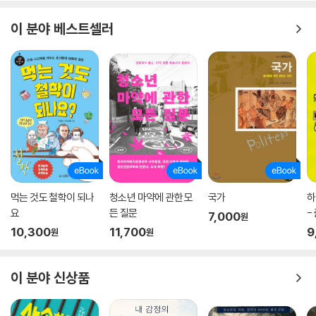
ㆍ부모들이 교사를 괴롭힐 수도 있나요?
학교 현장 연구가이자 사회학자 엄기호 교수(청강문화산업대)는 이 책을
ㆍ괴롭힘 사실을 알게 되었을 때 교사가 피해야 하는 행동은 무엇인가요?
이 분야 베스트셀러
읽고 “이론과 실천 양쪽 모두에서 구체적 보편성을 성취한 보기 드문 저
ㆍ반 전체에 처벌을 공지하는 것은 괜찮은 방법인가요?
서”라고 평했다. 여기서 ‘이론’과 ‘실천’의 바탕이 된 것이 팰러앨토 학파 철
ㆍ교장 선생님은 어떤 역할을 할 수 있나요?
학이다. 이 철학의 핵심은, 가능한 한 당사자가 문제를 해결하게 도와야 한
ㆍ교사가 부모에게 알려야 하나요?
다는 것이다. 단적으로 말하면, 학생 사이에 학교 폭력이 발생할 경우 교사,
ㆍ처벌이 효과가 없다는 사실을 피해 학생의 부모에게 어떻게 설명해야
양육자, 피해자/가해자 가족 등이 끼어들면 오히려 문제를 더 악화시키는
할까요?
경우가 많다는 지적이다. 예를 들어 피해 학생의 부모가 가해 학생을 만나
ㆍ가해 학생의 부모에게 교사가 어떤 얘기를 해줄 수 있을까요?
다시는 자신의 아이를 괴롭히지 말라고 주의나 경고를 주면, 가해 학생이
ㆍ교사, 상담사, 간호사는 어떤 교육을 받을 수 있을까요?
이후에 조심할 것 같지만, 전혀 그렇지 않다는 것이다. 도리어 가해 학생뿐
아니라 그 사건을 지켜본 방관자 학생들까지, 피해 학생은 부모가 문제 해
SNS 폭력에 대처하는 법
결에 끼어들 만큼 유약한 존재란 편견만 갖게 된다는 분석이다. 피해 학생
ㆍ온라인상의 괴롭힘은 일반적인 괴롭힘과 같은가요?
먹는 것도 철학이 되나
청소년 마약에 관한 모
국가
하
은 학생대로 부모의 등장에 더 움츠러들고 창피해하고 말이다. 그러므로
ㆍ온라인상의 괴롭힘은 어떤 형태로 나타나나요?
요
든 질문
-
7,000
원
저자는 8세 이후부터는 부모의 개입이 학교 내 괴롭힘 문제 해결에 전혀
ㆍ문자 메시지로 벌어지는 괴롭힘에 어떻게 맞설 수 있을까요?
10,300
11,700
9
원
원
도움이 안 된다고 시종일관 강조한다.
ㆍ스냅챗에서 일어나는 괴롭힘에 어떻게 맞설 수 있을까요?
ㆍ페이스북에서 일어나는 괴롭힘을 어떻게 멈출 수 있을까요?
8~9세 무렵부터는 이렇게 부모가 개입하는 행동이 전혀 효과가 없을 뿐
이 분야 신상품
만 아니라 심지어 위험하기까지 합니다. 이런 행동은 아이를 비단 가해 학
주 / 참고 문헌
생뿐만 아니라 모든 또래 아이들 앞에서 극도로 취약한 상황에 빠뜨리기