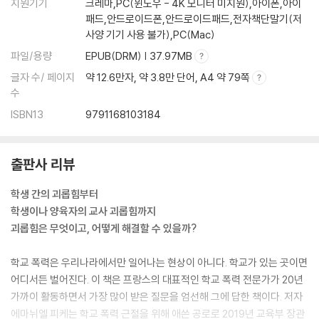
지원기기
크레마,PC(윈도우 - 4K 모니터 미지원),아이폰,아이
ㆍ괴롭힘은 나쁘다고 가해 학생에게 설명하는 것은 왜 효과가 없나요?
패드,안드로이드폰,안드로이드패드,전자책단말기(저
ㆍ오빠나 형, 언니나 누나가 개입할 수 있을까요?
사양 기기 사용 불가),PC(Mac)
ㆍ아이가 반드시 말을 해야 하나요? 그리고 누구에게 말해야 하나요?
파일/용량
EPUB(DRM) | 37.97MB
ㆍ학교가 별다른 조치를 취하지 않는다는 게 사실인가요?
ㆍ제가 학생인데 피해 학생을 돕고 싶다면 어떻게 해야 하나요?
글자 수/ 페이지
약 12.6만자, 약 3.8만 단어, A4 약 79쪽
ㆍ피해자가 먼저 바뀌어야 한다는 건 상처를 주는 말 아닌가요?
수
ㆍ괴롭힘을 멈추려면 어떻게 해야 할까요?
ISBN13
9791168103184
ㆍ어느 시점에 상담을 받아야 하나요?
ㆍ스스로 대응하는 방법이 실패할 확률은 어느 정도인가요?
ㆍ어째서 전학을 가는 방법이 항상 효과가 있지는 않은가요?
출판사 리뷰
학생 간의 괴롭힘부터
괴롭힘에 스스로 맞서는 아이들
학생이나 양육자의 교사 괴롭힘까지
ㆍ피해자가 위축되면 왜 상황이 악화되나요?
괴롭힘은 무엇이고, 어떻게 해결할 수 있을까?
ㆍ가해자에게 화를 내는 행동은 왜 효과가 없나요?
ㆍ어린이가 교사에게 괴롭힘을 당할 때는 어떻게 해야 할까요?
학교 폭력은 우리나라에서만 일어나는 현상이 아니다. 학교가 있는 곳이면
ㆍ중학생이 교사에게 괴롭힘을 당할 때는 어떻게 해야 할까요?
어디서든 벌어진다. 이 책은 프랑스의 대표적인 학교 폭력 전문가가 20년
ㆍ괴롭힘이 중단된 이후에도 계속 괴로워한다면 어떻게 해야 할까요?
가까이 활동하면서 가장 많이 받은 질문을 엄선해 그에 답한 책이다. 저자
ㆍ사소한 일에도 선생님을 찾는 어린아이는 어떻게 도와줄 수 있을까요?
에마뉘엘 피케는 학교 폭력 근절을 위해 애쓴 공로로 2019년 교육부 장관
ㆍ초등학교 3학년이 5학년에 맞서 자신을 지키는 방법은 무엇인가요?