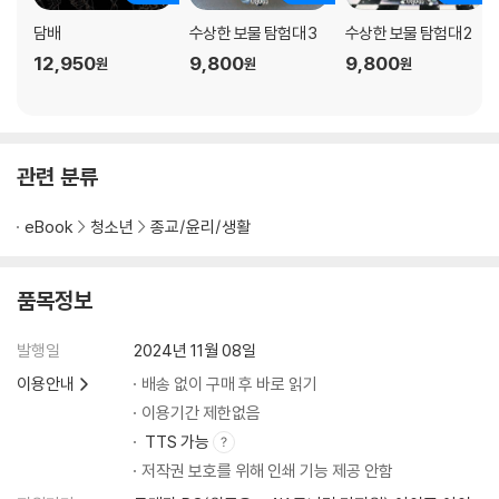
부모가 하지 말아야 할 것들
담배
수상한 보물 탐험대 3
수상한 보물 탐험대 2
ㆍ부모에게 경고를 주는 신호들은 무엇인가요?
12,950
9,800
9,800
원
원
원
ㆍ부모가 어떻게 해야 아이가 말문을 열까요?
ㆍ괴롭힘을 예방하려면 부모가 어떻게 해야 할까요?
ㆍ부모가 교장 선생님에게 알려야 할까요?
ㆍ부모가 가해 학생의 부모에게 알려야 할까요?
관련 분류
ㆍ가해 학생의 부모는 무엇을 할 수 있을까요?
ㆍ피해 학생의 부모가 가해 학생을 만나야 할까요?
eBook
청소년
종교/윤리/생활
ㆍ부모가 개입하는 방식 가운데 효과가 없는 방법은 무엇인가요?
ㆍ초등학교에서 하지 말아야 할 어른의 행동은 무엇인가요?
ㆍ중학교에서 하지 말아야 할 어른의 행동은 무엇인가요?
품목정보
ㆍ피해 학생이 전형적으로 보이는 반응이 있나요?
ㆍ아이에게 가장 먼저 던져야 하는 질문은 무엇인가요?
발행일
2024년 11월 08일
ㆍ정말로 아이를 돕는 부모의 행동은 무엇인가요?
이용안내
배송 없이 구매 후 바로 읽기
ㆍ형제자매 사이에서도 괴롭힘이 일어날 수 있나요?
이용기간 제한없음
ㆍ우리 아이의 모든 사회적 관계가 끊기면 어떻게 해야 할까요?
TTS 가능
저작권 보호를 위해 인쇄 기능 제공 안함
폭력을 멈출 방법이 있을까?