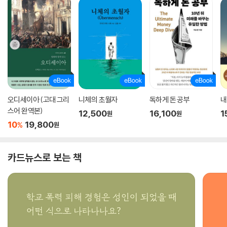
오디세이아 (고대 그리
니체의 초월자
독하게 돈 공부
내
스어 완역본)
12,500
16,100
1
원
원
10
19,800
%
원
카드뉴스로 보는 책