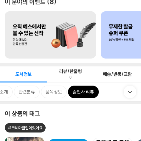
이 분야의 이벤트
8
리뷰/한줄평
도서정보
배송/반품/교환
0
 소개
관련분류
품목정보
출판사 리뷰
이 상품의 태그
#크레마클럽에있어요