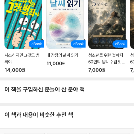
때문입니다. 따라서 이런 행동은 부모가 의도했던 것과는 정반대의 결과를
가져옵니다. 바로 이렇게 보호받은 아이의 취약함이 커지는 것입니다. -15
0쪽
교사를 괴롭히는 것도
학교 내 괴롭힘
이 책은 101가지 질문으로 이루어져 있다. 저자가 오랜 경험에서 뽑아 올린
사소하지만 그것도 범
내 감정의 날씨 읽기
청소년을 위한 철학자
청
질문들이다. 질답 형식이긴 하지만, 내용은 체계적이다. 먼저 괴롭힘이란
죄야
60인의 생각 수업 5. 장
6
11,000
원
무엇인지 여러 측면에서 알아본 후, 학폭 폭력이 어떻게 시작돼 결국 어디
자편
자
14,000
7,000
7
원
원
에까지 악영향을 끼치는지 집중 조명하며, 학교 폭력 문제가 벌어졌을 때
부모가 하지 말아야 할 행동들엔 무엇이 있는지도 여러 사례를 들어 조언
이 책을 구입하신 분들이 산 분야 책
한다. 그다음 이번엔 학생들에게로 눈길을 돌린다. 결국 폭력에 맞서 싸워
야 하는 건 학생들 당사자이기 때문이다. 저자는 학생들이 폭력에 맞설 구
체적이고 다양한 방법을 제시한다.
물론 학교 폭력 문제가 벌어졌을 때 교사와 학교의 역할도 다룬다. 여기서
이 책과 내용이 비슷한 추천 책
주목할 점이 있다. 이 책은 학교 내 괴롭힘이 학생과 학생 사이에서만 벌어
진다고 보지 않는다. 학생이 교사를, 양육자가 교사를 괴롭히는 것 역시 학
교 내 괴롭힘으로 보는 것이다. 최근 우리나라에서도 양육자와 갈등을 빚