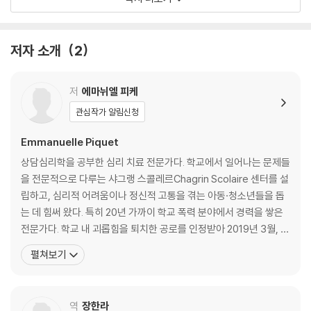
ㆍ괴롭힘은 몇 살 때부터 시작되나요?
ㆍ학교 폭력과 관련된 통계 수치는 어떤가요?
ㆍ프랑스에서 학교 폭력과 관련된 수치는
저자 소개
2
어떻게 변화하고 있나요?
ㆍ학교 내 괴롭힘은 어떤 연령대가 가장 영향을 많이 받나요?
저
에마뉘엘 피케
ㆍ학교 폭력과 관련해 프랑스의 순위는 어떤가요?
관심작가 알림신청
ㆍ괴롭힘을 당하는 아이들의 자살률은 어떤가요?
ㆍ법에 명시된 처벌은 어떤 것들인가요?
Emmanuelle Piquet
ㆍ남자아이와 여자아이 모두 똑같은 괴롭힘을 당하나요?
상담심리학을 공부한 심리 치료 전문가다. 학교에서 일어나는 문제들
ㆍ프랑스에는 어떤 예방책이 있나요?
을 전문적으로 다루는 샤그랭 스콜레르Chagrin Scolaire 센터를 설
ㆍ교육부에서는 어떤 대책을 내놓고 있나요?
립하고, 심리적 어려움이나 정신적 고통을 겪는 아동·청소년들을 돕
ㆍ다른 해결책으로는 어떤 것들이 있나요?
는 데 힘써 왔다. 특히 20년 가까이 학교 폭력 분야에서 경력을 쌓은
전문가다. 학교 내 괴롭힘을 퇴치한 공로를 인정받아 2019년 3월, 교
학교 폭력의 시작과 끝
육부 장관에게 레지옹 도뇌르 기사장을 받았다. 자신의 오랜 경험과
펼쳐보기
ㆍ괴롭힘은 어떻게 시작되나요?
임상 경험을 바탕으로 『나는 학교 폭력으로부터 나를 보호한다Je m
ㆍ가해자의 전형적인 유형이 있나요?
e defends du harcelement』 『당하고 있지 마!Te laisse pas fa
ㆍ피해자의 전형적인 유형이 있나요?
ire!』 등
역
장한라
ㆍ‘왜 하필 나한테 이런 일이 일어난 거야?’라는 아이에게 뭐라고 말해줘