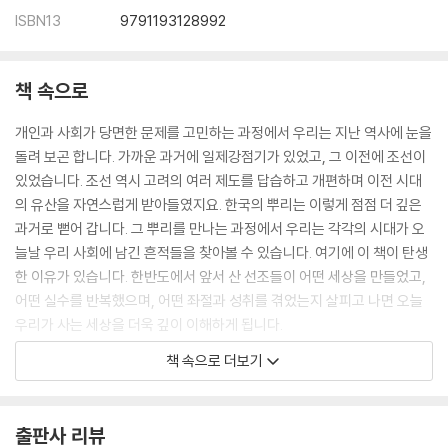
ISBN13
9791193128992
책 속으로
개인과 사회가 당면한 문제를 고민하는 과정에서 우리는 지난 역사에 눈을
돌려 보곤 합니다. 가까운 과거에 일제강점기가 있었고, 그 이전에 조선이
있었습니다. 조선 역시 고려의 여러 제도를 답습하고 개편하며 이전 시대
의 유산을 자연스럽게 받아들였지요. 한국의 뿌리는 이렇게 점점 더 깊은
과거로 뻗어 갑니다. 그 뿌리를 만나는 과정에서 우리는 각각의 시대가 오
늘날 우리 사회에 남긴 흔적들을 찾아볼 수 있습니다. 여기에 이 책이 탄생
한 이유가 있습니다. 한반도에서 앞서 산 선조들이 어떤 세상을 만들었고,
어떤 실수를 반복했으며, 어떤 좌절과 성취를 겪었는지 살피고 나면 오늘
우리가 사는 세상을 더욱 깊이 이해하게 됩니다.
---「프롤로그｜꼭 알아야 하는 최소한의 한국사’」중에서
책 속으로 더보기
을파소는 2대 왕인 유리명왕 때 대신으로 활약한 을소의 후손으로, 성품이
굳세며 지혜롭다고 평가받던 인재였어요. 원래 고국천왕은 그에게 장관직
출판사 리뷰
을 권했는데 을파소가 이를 이런 말로 거절합니다.