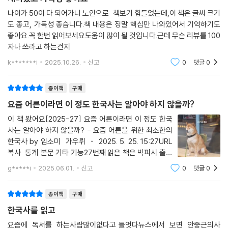
재미있고 가독성 좋아요
나이가 50이 다 되어가니 노안으로 책보기 힘들었는데,이 책은 글씨 크기
도 좋고, 가독성 좋습니다.책 내용은 정말 핵심만 나와있어서 기억하기도
좋아요.꼭 한번 읽어보세요도움이 많이 될 것입니다.근데 무슨 리뷰를 100
자나 쓰라고 하는건지
k*******i
2025.10.26.
신고
0
댓글
0
종이책
구매
요즘 어른이라면 이 정도 한국사는 알아야 하지 않을까?
이 책 봤어요[2025-27] 요즘 어른이라면 이 정도 한국
사는 알아야 하지 않을까? - 요즘 어른을 위한 최소한의
한국사 by 임소미 가우뤼 ・ 2025. 5. 25. 15:27URL
복사 통계 본문 기타 기능27번째 읽은 책은 빅피시 출판
사에서 출간한 임소미 작가님의 요즘 어른을 위한, 최소한
g*****i
2025.06.01.
신고
0
댓글
0
의 한국사 입니다. 요즘 어른을 위한 최소한의 한국사저
자임소미출판빅피시발매2024.06.20.이거 말고도 세
종이책
구매
한국사를 읽고