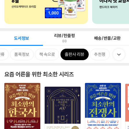
리뷰/한줄평
도서정보
배송/반품/교환
88
분류
품목정보
책 속으로
출판사 리뷰
추천평
요즘 어른을 위한 최소한 시리즈