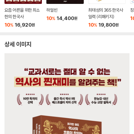
요즘 어른을 위한 최소
하얼빈
최태성의 365 한국사
징
한의 한국사
일력 (리패키지)
10
14,400
1
%
원
10
16,920
10
19,800
%
%
원
원
상세 이미지