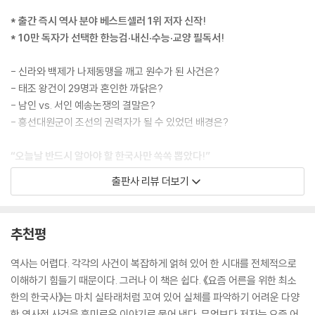
* 출간 즉시 역사 분야 베스트셀러 1위 저자 신작!
“신은 둔하고 느려서 엄명을 감당할 수 없으니 어진 사람을 뽑아 높은 관직
* 10만 독자가 선택한 한능검·내신·수능·교양 필독서!
을 주시고 대업을 이루소서.”
- 신라와 백제가 나제동맹을 깨고 원수가 된 사건은?
농사짓던 을파소가 왕을 도와 난국을 돌파하려면 장관 정도의 직책으론 어
- 태조 왕건이 29명과 혼인한 까닭은?
림도 없었지요. 그의 속마음을 눈치챈 고국천왕은 을파소를 국상에 임명하
- 남인 vs. 서인 예송논쟁의 결말은?
고, 국상을 따르지 않으면 전부 멸족시키겠다고 엄명을 내렸습니다. 이로
- 흥선대원군이 조선의 권력자가 될 수 있었던 배경은?
써 독자적인 4부 세력은 약해지고, 점차 왕 아래에 소속되는 형태로 통합
되기 시작했어요.
“오늘날 반드시 알아야 할 한국사만 쏙쏙 뽑았다!”
고조선부터 일제강점기까지 통째로 입력되는 한국사!
출판사 리뷰 더보기
각 부의 지배층은 독자적 권력이 약해져 수도에 옹기종기 모여 사는 중앙
귀족과 관료로 변모합니다. 게다가 왕위 계승도 형제 상속에서 부자 상속
우리가 역사를 알아야 하는 이유는 무엇일까? 사회생활을 하다 보면 초등
으로 바뀌며 국왕의 위상은 더 강력해졌어요. 훗날 고구려 왕에게는 ‘태
학생도 아는 역사 교양도 제대로 몰라서 민망했던 경험이 심심치 않게 있
추천평
왕’이라는 독자적인 칭호가 사용됩니다.
다. 또한 취업이나 면접 준비를 위해서도 한국사는 놓치지 않고 반드시 알
---「온 사방에 용맹한 기상을 떨친 국가, 고구려」중에서
아야 하는 교양 중 하나이다. 이처럼 알고 있으면 좋지만 방대한 분량과 복
역사는 어렵다. 각각의 사건이 복잡하게 얽혀 있어 한 시대를 전체적으로
잡한 사건, 어려운 한자어가 걸림돌이라 한국사를 제대로 정복하는 것은
이해하기 힘들기 때문이다. 그러나 이 책은 쉽다. 《요즘 어른을 위한 최소
누구든 궁예의 관심법에 걸려들면 뜨겁게 달군 철퇴에 맞아 개죽음을 면치
늘 쉽지 않은 일로 여겨졌다.
한의 한국사》는 마치 실타래처럼 꼬여 있어 실체를 파악하기 어려운 다양
못했습니다. (중략) 그 의심의 덫은 곧 이인자 왕건에게도 덮쳤습니다. 궁
한 역사적 사건을 흥미로운 이야기로 묶어 낸다. 무엇보다 저자는 요즘 어