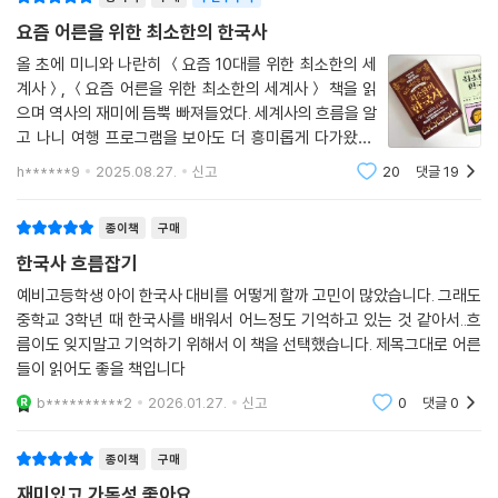
을 중심으로 서술되어 있어, 이 책 한 권만 읽어도 한국사의 기본기를 완벽
영조와 정조가 이끈 18세기의 특징은 바로 탕평 정치였습니다. 숙종의 환
종이책
구매
주간우수작
하게 갖출 수 있다.
국 정치 이래로 조정의 당파 싸움은 더욱 극심해졌어요. 이제 공존이고 뭐
요즘 어른을 위한 최소한의 한국사
고 살아남기 위해서는 상대편이 죽거나 우리 편이 죽거나 둘 중 하나라는
돈이나 물건을 마음대로 쓰는 것을 어쩌다 ‘흥청망청’이라고 말하게 되었
올 초에 미니와 나란히 ＜요즘 10대를 위한 최소한의 세
인식이 강해졌습니다. 상호 견제하고 권력의 균형을 맞추는 붕당의 원리는
는지, 조선 최초의 계획도시는 어떻게 탄생했는지 등 궁궐을 발칵 뒤집은
계사＞, ＜요즘 어른을 위한 최소한의 세계사＞ 책을 읽
와르르 무너
으며 역사의 재미에 듬뿍 빠져들었다. 세계사의 흐름을 알
스캔들부터 잘 알려지지 않았던 비하인드 스토리까지 교과서에서는 절대
져버렸고, 이제 내가 속한 당파의 이익만 중요해졌습니다. 당파끼리 사이
고 나니 여행 프로그램을 보아도 더 흥미롭게 다가왔고,
만날 수 없었던 역사의 찐재미를 알려주며 호기심을 자극한다. 흡입력 있
가 얼마나 나빴는지 당파가 다른 집안끼리 혼인도 안 시킬 정도였어요. 시
세계 지도를 보면서도 나누는 이야깃거리가 풍성해졌고,
는 역사 이야기에 푹 빠져 정신없이 읽다 보면 어느새 마지막 책장을 넘기
h******9
2025.08.27.
신고
20
댓글
19
간이 흐르면서 각 당파의 자손들이 당론을 이어받아 당파의 색깔이 너무
무엇보다 아이와 같은 주제로 대화를 하며 생각을 공유한
게 된다. 이 책은 그동안 한국사를 이해하고 싶었지만 엄두가 나지 않았던
다는 점이 너무나 좋았다. 그래서 이
짙어지고 굳어 있었습니다. 이런 상황을 몸소 겪은 영조는 즉위하자마자
독자들에게 최고의 입문서가 되어줄 것이다.
종이책
구매
탕평책을 밀어붙였습니다. 사실 탕평책 이야기는 숙종 때 처음 나왔어요.
한국사 흐름잡기
노론과 소론 싸움이 점점 거세지니까 해결책으로 탕평책을 제기한 것입니
다. 하지만 숙종 때는 탕평책을 제대로 추진하지 못했지요.
예비고등학생 아이 한국사 대비를 어떻게 할까 고민이 많았습니다. 그래도
중학교 3학년 때 한국사를 배워서 어느정도 기억하고 있는 것 같아서..흐
---「최장기 집권을 한 영조와 죄인의 아들」중에서
름이도 잊지말고 기억하기 위해서 이 책을 선택했습니다. 제목그대로 어른
들이 읽어도 좋을 책입니다
b**********2
2026.01.27.
신고
0
댓글
0
종이책
구매