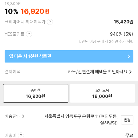
18,800
원
10
16,920
크레마머니 최대혜택가
15,420원
YES포인트
940원 (5%)
5만원 이상 구매 시 2천원 추가 적립
앱 다운 시 1천원 상품권
결제혜택
카드/간편결제 혜택을 확인하세요
종이책
오디오북
16,920
원
18,000
원
배송안내
서울특별시 영등포구 은행로 11(여의도동,
변경
일신빌딩)
배송비
무료