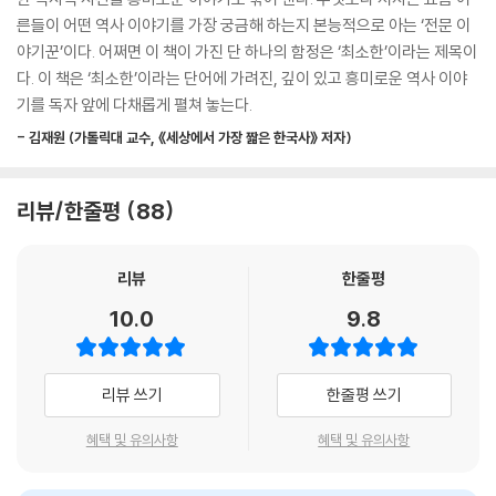
예가 왕건을 대뜸 불러 네가 어젯밤 반역을 도모한 사실을 관심법으로 다
《요즘 어른을 위한 최소한의 한국사》는 역사적 배경지식 없이도 술술 읽히
른들이 어떤 역사 이야기를 가장 궁금해 하는지 본능적으로 아는 ‘전문 이
보았다고 추궁합니다. 왕건은 머릿속이 복잡했어요. 여기서 대뜸 아니라고
고, 역사책을 한 번도 읽지 않은 사람조차도 끝까지 페이지를 넘기게 하는
야기꾼’이다. 어쩌면 이 책이 가진 단 하나의 함정은 ‘최소한’이라는 제목이
말한다면, 궁예의 신통력을 대놓고 부정하는 것이나 다름없었기 때문입니
재미까지 모두 갖췄다. 고조선부터 일제강점기까지 우리 역사의 흥망성쇠
다. 이 책은 ‘최소한’이라는 단어에 가려진, 깊이 있고 흥미로운 역사 이야
다. 궁예가 잠시 고개를 들고 눈을 감고 있을 때, 최응이 일부러 붓을 떨어
를 읽다 보면 세상에서 가장 쉽고 빠르게 한국사 교양을 머릿속에 넣을 수
기를 독자 앞에 다채롭게 펼쳐 놓는다.
뜨리고 줍는 척하며 왕건에게 속삭였어요. 궁예 말을 인정하고 사죄하면
있음은 물론, 현재 우리가 살아가는 데 꼭 필요한 귀중한 통찰력을 얻을 수
목숨은 건질 거라는 다급한 충고였어요. 그 순간 궁예가 자신을 시험하고
- 김재원 (가톨릭대 교수, 《세상에서 가장 짧은 한국사》 저자)
있다.
있음을 깨달은 왕건은 죽을죄를 지었다고 빌었습니다. 왕건의 목숨이 달린
긴장되는 순간, 뜻밖에도 궁예가 만족스럽다는 듯 큰 소리로 껄껄 웃으며
출간 요청 쇄도! 56만 명이 주목한 화제의 한국사!
리뷰/한줄평
88
말했어요. “경은 과연 정직하도다.”
---「후삼국시대로 다시 분열되다」중에서
* “역사책을 읽지 않는 내가 유일하게 끝까지 읽은 책!”
리뷰
한줄평
* “교과서로는 절대 알 수 없는 역사의 찐재미를 알려주는 책!”
17세기는 광해군으로 시작해 숙종으로 끝납니다. 임진왜란 이후에도 혼란
* “아직도 역사가 어렵게 느껴진다면, 이 책만큼은 반드시 읽어라!”
10.0
9.8
이 이어졌어요. 오랑캐라고 무시하던 후금이 덩치를 키워 정묘호란을 일으
켰고, 후금이 청으로 국호를 바꿔 병자호란을 일으켰지요. 조선의 국왕 인
역사가 어렵게 느껴지는 이유는 바로 여러 사건이 실타래처럼 엉켜 있어
조가 청태종 앞에서 굴욕적인 항복 의식을 해야 했던 사건도 17세기의 일
전체를 한 번에 파악하기 어렵기 때문이다. 이 책에서는 전작을 통해 ‘역사
리뷰 쓰기
한줄평 쓰기
이었어요. 내부적으로는 여러 정치 세력이 공존하며 경쟁하는 붕당정치가
계의 셰에라자드’라는 칭호가 붙을 정도로 탁월한 스토리텔링을 보여준 임
전개되었습니다. 그러나 붕당정치의 경쟁 과열로 폐단이 극심해지자 18세
소미 저자의 역사 이야기가 한 편의 드라마를 보듯이 펼쳐진다. 저자는 수
혜택 및 유의사항
혜택 및 유의사항
기 영조와 정조는 탕평 정치를 펼쳤어요. 강력한 왕권으로 붕당 간 균형을
백 권에 달하는 책과 논문 등 방대한 자료를 검토하며 정확한 고증을 거친
맞추려고 노력했지요. 하지만 결국 견제와 균형이라는 붕당정치의 순기능
것은 물론 현대에 꼭 알아야 할 한국사의 결정적 장면들을 쏙쏙 골라 한 권