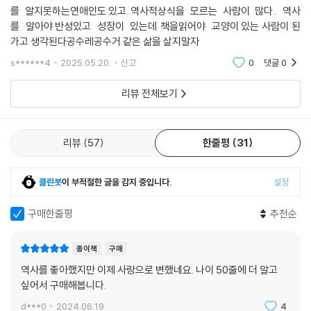
요즘에 독서를 하는사람많이없다고 들엇다뉴스에서 보면 안중근의사
를 알지못하는연애인도 있고..역사적상식을 모르는 사람이 많다.. 역사
를 알아야 반성있고 성장이 있는데 책을읽어야 교양이 있는 사람이 된
가고 생각된다공수레공수거 같은 삶을 살지말자
s******4
2025.05.20.
신고
0
댓글
0
리뷰 전체보기
리뷰
57
한줄평
31
클린봇
이 부적절한 글을 감지 중입니다.
설정
구매한줄평
추천순
종이책
구매
역사를 좋아했지만 이제 사랑으로 변했네요. 나이 50줄에 더 알고
싶어서 구매해봅니다.