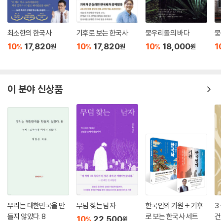
최소한의 한국사
기후로 보는 한국사
뭉우리돌의 바다
뭉
10
17,820
10
17,820
10
18,000
1
%
%
%
원
원
원
이 분야 신상품
우리는 대한민국을 만
무덤 찾는 남자
한국인의 기원 + 기후
3