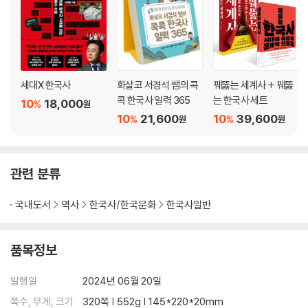
세대X 한국사
화살코 서경석 쌤의 콕
꿰뚫는 세계사 + 꿰뚫
콕 한국사 일력 365
는 한국사 세트
10
18,000
%
원
10
21,600
10
39,600
%
%
원
원
관련 분류
국내도서
역사
한국사/한국문화
한국사일반
품목정보
발행일
2024년 06월 20일
쪽수, 무게, 크기
320쪽 | 552g | 145*220*20mm