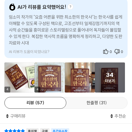
까지 무너지면서, 19세기에는 세도정치가 전개됩니다. 특정한 외척 가문
에 담았다. 고구려·백제·신라의 삼국 통일 과정, 고려 무신정권, 조선시대
AI가 리뷰를 요약했어요!
의 권력 독점으로 국운은 기울고, 백성의 곡소리가 끊이지 않던 암흑기가
붕당 정치, 예송 논쟁 등 한 번쯤 들어봤지만 이해하기 어려웠던 역사적 사
임소미 작가의 "요즘 어른을 위한 최소한의 한국사"는 한국사를 쉽게
약 60년간 이어졌어요.
건들의 흐름이 단박에 잡힌다.
이해할 수 있도록 구성된 책으로, 고조선부터 일제강점기까지의 역
---「최고령으로 임금에 등극한 태조」중에서
사적 순간들을 흥미로운 스토리텔링으로 풀어내어 독자들이 몰입할
또한 풍부한 도판 자료를 본문에 더해 이해를 돕는 것은 물론, ‘시대별 주요
수 있게 한다. 복잡한 역사적 흐름을 명확하게 정리하고, 다양한 도판
대신들은 명을 배신하고 오랑캐와 화친하려는 광해군이 못마땅했어요. 서
사건 연표’를 삽입해 역사적 흐름을 한눈에 정리할 수 있도록 했다. 더불어
자료와 시대별 주요 사건 연표를 통해 역사적 사건의 흐름을 한눈에
인 세력은 광해군을 왕위에서 끌어내릴 작정으로 약점을 파기 시작했어요.
‘한국사 전체 연표, 고려·조선 왕 계보도’를 부록으로 수록해 핵심을 요약하
파
궁궐 복원 공사와 권력 남용 등 문제가 많았지만, 특히 주목한 광해군의 약
는 데 큰 도움이 되게 하였다. 마지막으로 다양한 방송에 출연하며 대중에
AI 리뷰가 도움이 되었나요?
0
0
점은 바로 폐모살제였습니다. 폐모살제는 어머니를 폐하고 동생을 죽였다
게 친숙한 가톨릭대학교 국사학과 김재원 교수의 감수로 역사적 사실 관계
는 뜻입니다. 왕
의 정확성과 신뢰도를 높였다.
권 강화에 집중하는 과정에서 광해군과 대북파는 여러 무리수를 두었어요.
34
특히 존재만으로도 위협이었던 영창대군은 결국 강화도로 유배된 뒤 살해
아직도 한국사를 정복하지 못했다면?
더보기
되었어요. 영창대군을 낳은 인목왕후는 궁에 갇혀 창덕궁 출입도 못 하게
이 책 한 권으로 역사를 통으로 씹어 먹는다!
되었고요. 이런 행동은 대의와 명분과 효를 중시하는 유교적 윤리에 어긋
4
4
났습니다. 결국 서인 세력이 광해군을 패륜 왕으로 낙인찍으며 인조반정을
《요즘 어른을 위한 최소한의 한국사》는 제목처럼 반드시 알아야 하는 핵심
리뷰
57
한줄평
31
일으켰고, 남인도 이에 동조하면서 광해군이 쫓겨납니다. 1623년, 그의 나
만 선별해서 담았다. 한반도 역사의 시작을 연 고조선과 초기 국가부터 삼
이 49세였어요.
국시대를 통일한 신라를 거쳐 고려와 조선까지 각 시대마다 변곡점을 만든
구매리뷰
추천순
---「청나라에 굴복한 인조의 굴욕」중에서
역사적 사건을 생생하게 눈앞에 펼쳐놓는다. 꼭 기억해야 할 인물과 전쟁