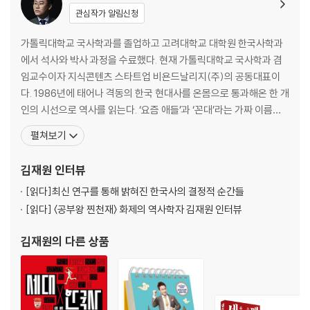
관심작가 알림신청
가톨릭대학교 국사학과를 졸업하고 고려대학교 대학원 한국사학과
에서 석사와 박사 과정을 수료했다. 현재 가톨릭대학교 국사학과 겸
임교수이자 지식콘텐츠 스타트업 비욘드날리지(주)의 공동대표이
다. 1986년에 태어나 격동의 한국 현대사를 온몸으로 통과해온 한 개
인의 시선으로 역사를 읽는다. ‘요즘 애들’과 ‘꼰대’라는 가짜 이름표
를 찢어버리고, 그 이면에 숨겨진 지독한 계급과 구조의 차이를 직시
펼쳐보기
해야 한다고 역설한다. 서로를 향한 날 선 칼부림 대신 “어떤 가혹한
시대를 살아남았느냐”는 화해의 질문을 건네며 우리 사회의 깨진 사
김재원
인터뷰
다리를 다시 잇고자 한다. 현재 역사 예능 유튜브 〈역사의재원쌤
[읽다]
최신 연구를 통해 밝혀진 한국사의 결정적 순간들
[읽다]
〈공부왕 찐천재〉 화제의 역사학자 김재원 인터뷰
김재원
의 다른 상품