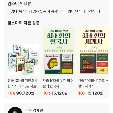
임소미
인터뷰
최고령으로 임금에 등극한 태조
요한 역사 이야기를 추려 『요즘 어른을 위한 최소한의
문무를 겸비한 왕 태종을 이은 열정파 천재 왕의 등장
[읽다]
복잡하게 얽혀 있는 세계사의 밑그림이 단박에 그려진다!
두 얼굴을 가진 세조의 진짜 모습
임소미
의 다른 상품
조선의 부흥과 발전을 이룬 예종과 성종
조선을 휘감은 피바람, 사화의 시대
임진왜란, 조선 역사의 분기점이 된 전쟁
PART 5. 격동의 시대를 거쳐 조선에서 대한제국으로
청나라에게 굴복한 인조의 굴욕
예송논쟁의 압박 속 환국에 휩싸인 조정
최장기 집권을 한 영조와 죄인의 아들
안동 김씨의 세도 정치의 시작
요즘 10대를 위한 최소
요즘 10대를 위한 최소
요즘 10대를 위한 최소
대한제국이 망하는 과정 망국의 군주들
한의 시리즈 6권 세트
한의 한국사
한의 세계사
10
90,720
10
15,120
10
15,120
%
%
%
원
원
원
부록│고려 왕 계보도 · 조선 왕 계보도
참고 자료
감수
김재원