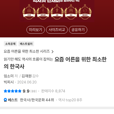
미리보기
사이즈비교
공유하기
소득공제
베스트셀러
요즘 어른을 위한 최소한 시리즈
요즘 어른을 위한 최소한
읽기만 해도 역사의 흐름이 잡히는
의 한국사
임소미
저
김재원
감수
빅피시
2024.06.20.
9.9
판매지수
8,874
88
베스트
한국사/한국문화
44위
역사 top20 8주