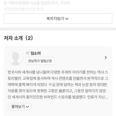
온 사방에 용맹한 기상을 떨쳤던 국가, 고구려
찬란한 문화를 꽃피운 백제
목차 더보기
PART 2. 삼국 통일의 대업을 이룬 신라
가장 늦게 전성기를 맞이했지만 최후의 승자가 되다
저자 소개
2
한반도 최초의 통일을 이룬 통일신라
철기 문화의 정수를 보여준 가야
해동성국 발해가 우리의 역사인 이유
저
임소미
관심작가 알림신청
PART 3. 한국사의 중세를 연 고려
한국사와 세계사를 넘나들며 다양한 주제의 이야기를 전하는 역사 스
후삼국시대로 다시 분열되다
토리텔러. 교육업에 종사하며 역사 콘텐츠를 만들면서 본격적으로 그
500년 고려왕조의 출발
매력에 흠뻑 빠지게 되었다. 수십 권에 달하는 책과 논문 등의 방대한
계속되는 거란의 침입과 백성들의 고통
자료를 찾아 읽으며 정확한 고증은 물론이고, 그동안 알려지지 않았
원 제국의 간섭과 고려의 최후
던 세계사의 흥미진진한 비하인드 스토리를 발굴했다. 인류가 지난
세월 동안 거쳐 온 전쟁과 협력의 과정을 알면 알수록, 세상이 돌아가
펼쳐보기
PART 4. 조선 왕조 500년의 시작
는 원리를 깨우치는 느낌을 받았다. 역사를 통해 세상을 보는 시야가
180도 달라지는 놀라운 변화를 사람들과 나누고자 이 시대에 꼭 필