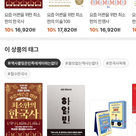
요즘 어른을 위한 최소
요즘 어른을 위한 최소
요즘 어른을 위한 최소
요
한의 한국사
한의 미술 100
한의 전쟁사
한
10
16,920
10
17,820
10
16,920
1
%
%
%
원
원
원
이 상품의 태그
#역사를잊은민족에게미래는없다
#쓸모없는역사는없다
#한국사독해
#필수한국사