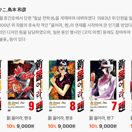
ずひこ,島本 和彦
 2월 증간호에서 단편 「필살 전학생」을 게재하며 데뷔하였다. 1983년 위 단편을 
000년 위 작품의 후속작 격인 『울어라, 펜』의 연재를 시작하여 큰 인기를 얻었
괴인 디자인 등을 담당하였으며, 일본 동인 행사인 [코믹 마켓] 등에도 참여하여
불꽃』 등이 있다.
新 울어라, 펜 9
新 울어라, 펜 8
新 울어라, 펜 7
10
9,000
10
9,000
10
9,000
%
%
%
원
원
원