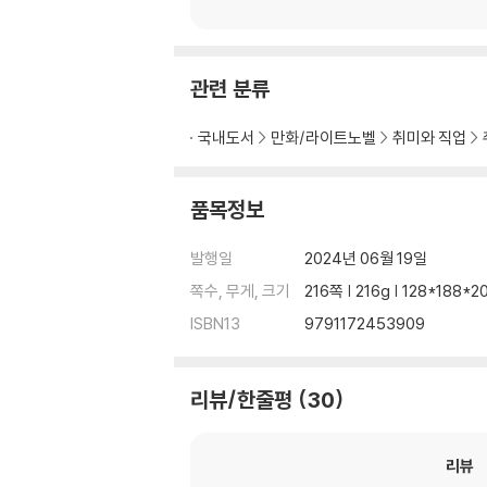
관련 분류
국내도서
만화/라이트노벨
취미와 직업
품목정보
발행일
2024년 06월 19일
쪽수, 무게, 크기
216쪽 | 216g | 128*188*
ISBN13
9791172453909
리뷰/한줄평
30
리뷰