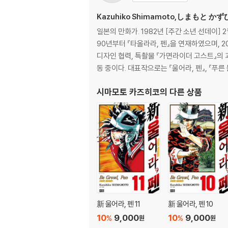
Kazuhiko Shimamoto,しまもと か
일본의 만화가. 1982년 [주간 소년 선데이]
90년부터 『타올라라, 펜』을 연재하였으며, 2
디자인 협력, 특촬물 『가면라이더 고스트』의 
동 중이다. 대표작으로는 『울어라, 펜』, 『푸른 
시마모토 카즈히코
의 다른 상품
新 울어라, 펜 11
新 울어라, 펜 10
10
9,000
10
9,000
%
%
원
원