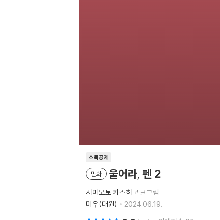
소득공제
울어라, 펜 2
만화
시마모토 카즈히코
글그림
미우(대원)
2024.06.19.