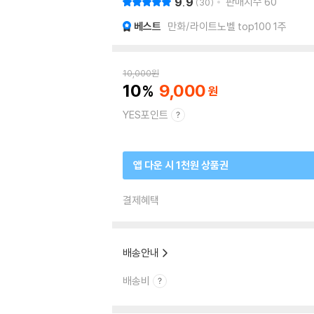
9.9
판매지수
60
30
베스트
만화/라이트노벨 top100 1주
10,000
원
10
9,000
YES포인트
앱 다운 시 1천원 상품권
결제혜택
배송안내
배송비