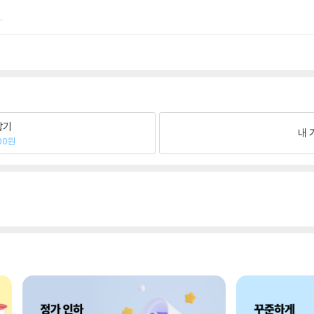
.
팔기
내 
00원