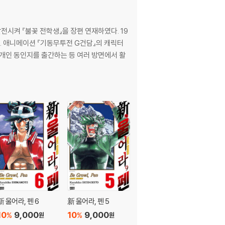
발전시켜 『불꽃 전학생』을 장편 연재하였다. 19
다. 애니메이션 『기동무투전 G건담』의 캐릭터
 개인 동인지를 출간하는 등 여러 방면에서 활
新 울어라, 펜 6
新 울어라, 펜 5
新 울어라, 펜 4
10
9,000
10
9,000
10
9,000
%
%
%
원
원
원