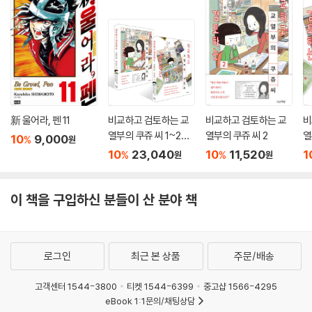
新 울어라, 펜 11
비교하고 검토하는 교
비교하고 검토하는 교
비
열부의 쿠쥬 씨 1~2권
열부의 쿠쥬 씨 2
열
10
9,000
%
원
세트
10
23,040
10
11,520
1
%
%
원
원
이 책을 구입하신 분들이 산 분야 책
로그인
최근 본 상품
주문/배송
고객센터 1544-3800
티켓 1544-6399
중고샵 1566-4295
eBook 1:1문의/채팅상담