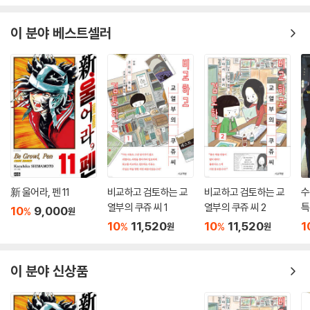
이 분야 베스트셀러
新 울어라, 펜 11
비교하고 검토하는 교
비교하고 검토하는 교
수
열부의 쿠쥬 씨 1
열부의 쿠쥬 씨 2
특
10
9,000
%
원
10
11,520
10
11,520
1
%
%
원
원
이 분야 신상품