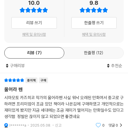
10.0
9.8
리뷰 쓰기
한줄평 쓰기
혜택 및 유의사항
혜택 및 유의사항
리뷰
7
한줄평
12
구매리뷰
추천순
종이책
구매
울어라 펜
시마모토 카즈히코 작가의 울어라펜 사실 워낙 오래된 만화여서 중고로 구
하려면 프리미엄이 조금 있던 책이라 나온김에 구매하였고 개인적으로는
재미있게 봤지만 지금 세대에는 조금 재미가 떨어지는 만화일수도 있다고
생각함. 정발은 끊이지 않고 되었으면 좋겠네요
l*******a
2025.05.08.
신고
0
댓글
0