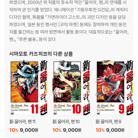
하였으며, 2000년 위 작품의 후속작 격인 『울어라, 펜』의 연재를 시
작하여 큰 인기를 얻었다. 애니메이션 『기동무투전 G건담』의 캐릭터
디자인 협력, 특촬물 『가면라이더 고스트』의 괴인 디자인 등을 담당
하였으며, 일본 동인 행사인 [코믹 마켓] 등에도 참여하여 개인 동인
지를 출간하는 등 여러 방면에서 활동 중이다. 대표작으로는 『울어라,
펜』, 『푸른 불꽃』 등이 있다.
시마모토 카즈히코
의 다른 상품
新 울어라, 펜 11
新 울어라, 펜 10
新 울어라, 펜 9
10
9,000
10
9,000
10
9,000
%
%
%
원
원
원