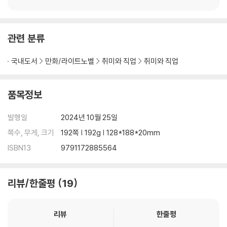
관련 분류
국내도서
만화/라이트노벨
취미와 직업
취미와 직업
품목정보
발행일
2024년 10월 25일
쪽수, 무게, 크기
192쪽 | 192g | 128*188*20mm
ISBN13
9791172885564
리뷰/한줄평
19
리뷰
한줄평