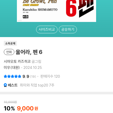
사이즈비교
공유하기
소득공제
울어라, 펜 6
만화
시마모토 카즈히코
글그림
미우(대원)
2024.10.25.
9.9
판매지수
120
19
베스트
취미와 직업 top20 7주
10,000
원
10
9,000