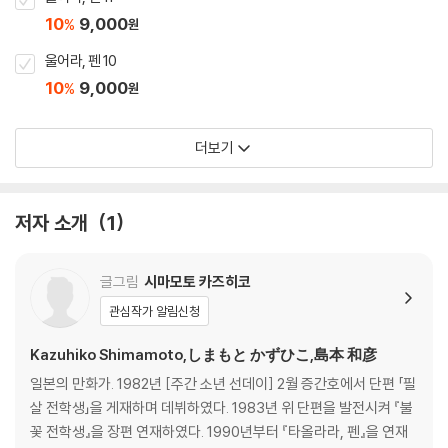
10
9,000
%
원
울어라, 펜 10
10
9,000
%
원
더보기
저자 소개
1
글그림
시마모토 카즈히코
관심작가 알림신청
Kazuhiko Shimamoto,しまもと かずひこ,島本 和彦
일본의 만화가. 1982년 [주간 소년 선데이] 2월 증간호에서 단편 「필
살 전학생」을 게재하며 데뷔하였다. 1983년 위 단편을 발전시켜 『불
꽃 전학생』을 장편 연재하였다. 1990년부터 『타올라라, 펜』을 연재