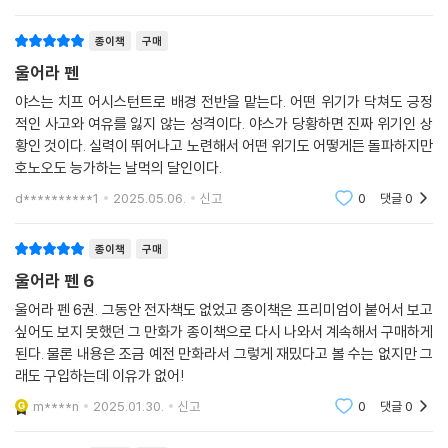
종이책
구매
울어라 펜
야스는 치프 어시스턴트로 배경 전반을 맡는다. 어떤 위기가 닥쳐도 긍정
적인 사고와 여유를 잃지 않는 성격이다. 야스가 당황하면 진짜 위기인 상
황인 것이다. 실력이 뛰어나고 노련해서 어떤 위기도 어떻게든 돌파하지만
호노오도 능가하는 날먹의 달인이다.
d**********1
2025.05.06.
신고
0
댓글
0
종이책
구매
울어라 펜 6
울어라 펜 6권. 그동안 전자책도 없었고 종이책은 프리미엄이 붙어서 보고
싶어도 보지 못했던 그 만화가 종이책으로 다시 나와서 계속해서 구매하게
된다. 물론 내용은 조금 예전 만화라서 그렇게 재밌다고 볼 수는 없지만 그
래도 구입하는데 이유가 없어!
m****n
2025.01.30.
신고
0
댓글
0