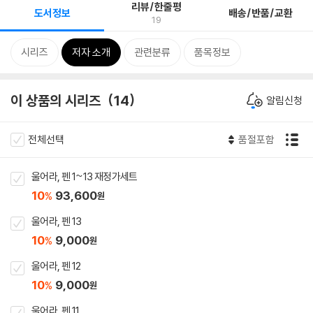
리뷰/한줄평
도서정보
배송/반품/교환
19
시리즈
저자 소개
관련분류
품목정보
이 상품의 시리즈
14
알림신청
전체선택
품절포함
울어라, 펜 1~13 재정가세트
10
93,600
%
원
울어라, 펜 13
10
9,000
%
원
울어라, 펜 12
10
9,000
%
원
울어라, 펜 11