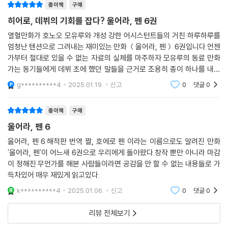
종이책
구매
히어로, 데뷔의 기회를 잡다? 울어라, 펜 6권
열혈만화가 호노오 모유루와 개성 강한 어시스턴트들의 거친 하루하루를
엄청난 텐션으로 그려내는 재미있는 만화 ＜울어라, 펜＞ 6권입니다.언젠
가부터 절대로 있을 수 없는 자료의 실체를 마주하자 모유루의 동료 만화
가는 동기들에게 데뷔 초에 했던 말들을 근거로 조용히 종이 하나를 내밉
니다.놀랍게도 거기에는 요상한 설정을 한 미녀 조직단 캐릭터가 있었고,
g**********4
2025.01.19.
신고
0
댓글
0
그들이 정한 것들이
종이책
구매
울어라, 펜 6
울어라, 펜 6.해적판 번역 짤, 호에로 펜 이라는 이름으로도 알려진 만화
'울어라, 펜'이 어느새 6권으로 우리에게 돌아왔다.창작 뿐만 아니라 마감
이 정해진 무언가를 해본 사람들이라면 공감을 안 할 수 없는 내용들로 가
득차있어 매우 재밌게 읽고있다.
k**********4
2025.01.06.
신고
0
댓글
0
리뷰 전체보기