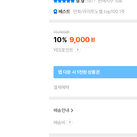
9.9
판매지수
108
18
베스트
만화/라이트노벨 top100 1주
10,000
원
10
9,000
YES포인트
앱 다운 시 1천원 상품권
결제혜택
배송안내
배송비