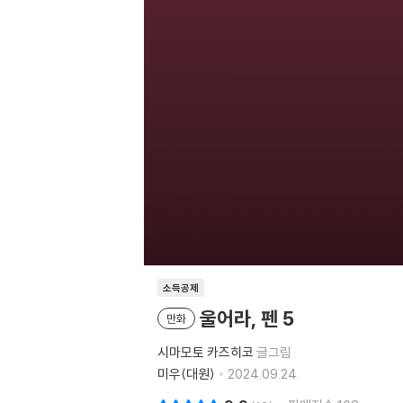
소득공제
울어라, 펜 5
만화
시마모토 카즈히코
글그림
미우(대원)
2024.09.24.