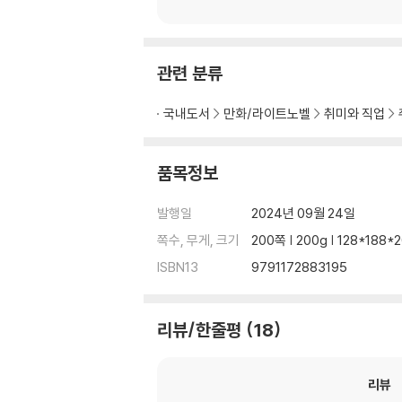
관련 분류
국내도서
만화/라이트노벨
취미와 직업
품목정보
발행일
2024년 09월 24일
쪽수, 무게, 크기
200쪽 | 200g | 128*188
ISBN13
9791172883195
리뷰/한줄평
18
리뷰