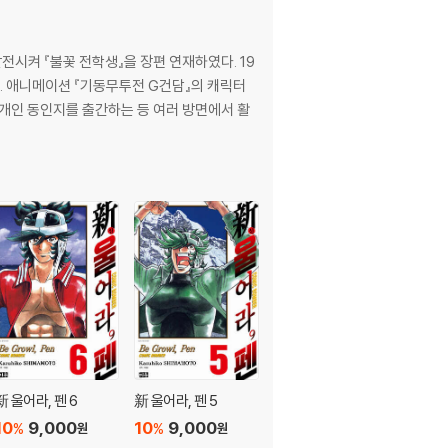
발전시켜 『불꽃 전학생』을 장편 연재하였다. 19
다. 애니메이션 『기동무투전 G건담』의 캐릭터
 개인 동인지를 출간하는 등 여러 방면에서 활
新 울어라, 펜 6
新 울어라, 펜 5
新 울어라, 펜 4
10
9,000
10
9,000
10
9,000
%
%
%
원
원
원