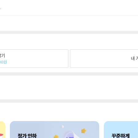
.
팔기
내 
00원