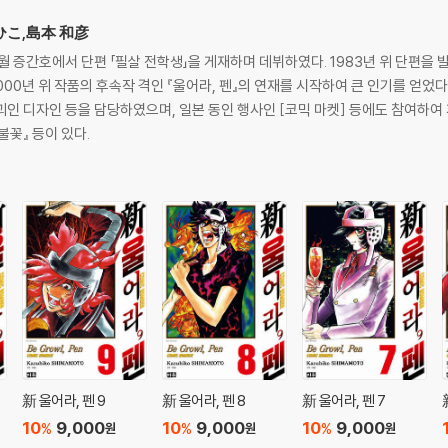
ずひこ,島本 和彦
 2월 증간호에서 단편 「필살 전학생」을 게재하며 데뷔하였다. 1983년 위 단편을 
000년 위 작품의 후속작 격인 『울어라, 펜』의 연재를 시작하여 큰 인기를 얻었
괴인 디자인 등을 담당하였으며, 일본 동인 행사인 [코믹 마켓] 등에도 참여하여
불꽃』 등이 있다.
新 울어라, 펜 9
新 울어라, 펜 8
新 울어라, 펜 7
10
9,000
10
9,000
10
9,000
%
%
%
원
원
원