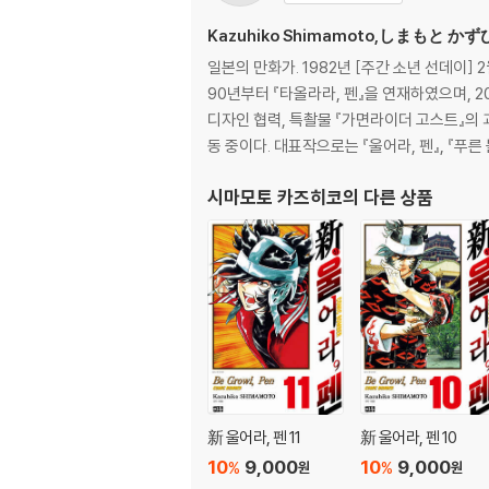
Kazuhiko Shimamoto,しまもと か
일본의 만화가. 1982년 [주간 소년 선데이]
90년부터 『타올라라, 펜』을 연재하였으며, 2
디자인 협력, 특촬물 『가면라이더 고스트』의 
동 중이다. 대표작으로는 『울어라, 펜』, 『푸른 
시마모토 카즈히코
의 다른 상품
新 울어라, 펜 11
新 울어라, 펜 10
10
9,000
10
9,000
%
%
원
원