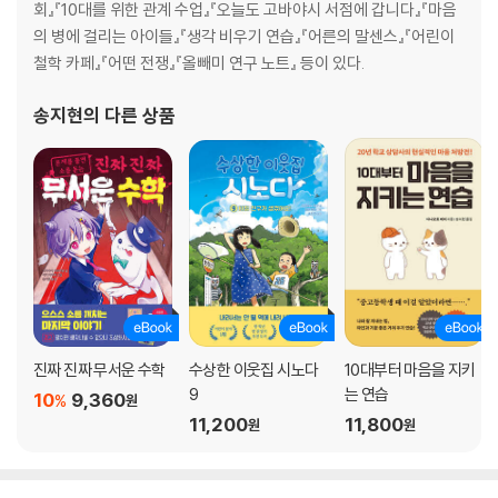
회』『10대를 위한 관계 수업』『오늘도 고바야시 서점에 갑니다』『마음
의 병에 걸리는 아이들』『생각 비우기 연습』『어른의 말센스』『어린이
철학 카페』『어떤 전쟁』『올빼미 연구 노트』 등이 있다.
송지현
의 다른 상품
진짜 진짜 무서운 수학
수상한 이웃집 시노다
10대부터 마음을 지키
9
는 연습
10
9,360
%
원
11,200
11,800
원
원