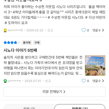
다. 그리고 그 가짜 시노다는 바로 여우 친척 중에서도 가장 사고뭉치인 삼
저희 아이가 좋아하는 수상한 이웃집 시노다 시리즈입니다. 줄글 책이어
촌! 아빠의 이름을 빌려 쓴 것이다.
서 3~4학년 아이들에게 좋을 것 같아요^^ 시리즈 중에 5권이 제일 재밌
대요. 6권도 기다릴게요~~~~# 수상한 이웃집 시노다5 # 다산 어린이
어라? 여우 친척과 얽힐 때마다 재앙이 찾아왔는데?
# 도마야스 요코
m******5
2025.02.22.
신고
0
댓글
0
바다에서 온 초대장이라며 향긋한 바다 내음을 따라 온 여행에 먹구름이
밀려온다. 바다에는 물요괴가 뛰어놀고, 이 섬에서 오랜 시간 보물로 모셔
종이책
구매
온 바다신의 팔은 사라졌다. 수상한 지배인과 이상한 행동을 하는 손님들
시노다 이야기 5번째
은 서로가 서로를 의심하는데….
솔직히 사은품 받으려고 구매한건데 5번째 책인줄은 전
혀 몰랐네요;; 시노다 가족이 바다에서 온 초대장을 받고
차오르는 밀물처럼 밀려오는 파도처럼 덮쳐 오는 재앙에서 시노다 가족은
여행을 떠나면서 겪는 이야기인데 아직 읽은지 얼마 안되
무사히 집으로 돌아갈 수 있을까? 바다신의 팔은 어디에 있을지, 함께 온
지만 읽으면 읽을수록 동심으로 빠져드는거 같아요. 뒷 이
손님들은 무슨 사연이 있는지 추리하며 읽다 보면 이야기의 즐거움을 맛보
야기가 기대됩니다.
게 될 것이다.
u******r
2025.07.01.
신고
0
댓글
0
리뷰 전체보기
오랜 시간 사랑을 받아온 화제의 판타지 국내 출간!
베스트셀러 작가가 쓴 베스트 시리즈!
리뷰
2
한줄평
3