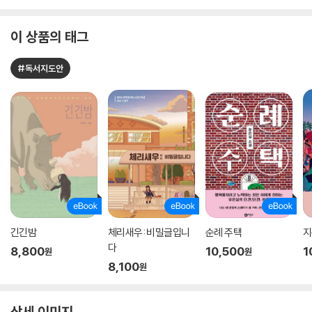
이 상품의 태그
#독서지도안
긴긴밤
체리새우: 비밀글입니
순례 주택
지
다
8,800
10,500
1
원
원
8,100
원
상세 이미지