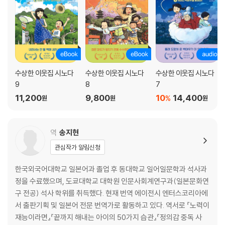
수상한 이웃집 시노다
수상한 이웃집 시노다
수상한 이웃집 시노다
9
8
7
11,200
9,800
10
14,400
%
원
원
원
역
송지현
관심작가 알림신청
한국외국어대학교 일본어과 졸업 후 동대학교 일어일문학과 석사과
정을 수료했으며, 도쿄대학교 대학원 인문사회계연구과(일본문화연
구 전공) 석사 학위를 취득했다. 현재 번역 에이전시 엔터스코리아에
서 출판기획 및 일본어 전문 번역가로 활동하고 있다. 역서로 『노력이
재능이라면』『끝까지 해내는 아이의 50가지 습관』『정의감 중독 사