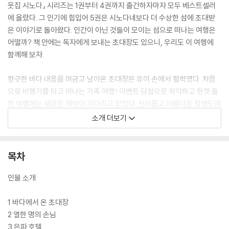
웃집 시노다』 시리즈는 1권부터 4권까지 출간하자마자 모두 베스트셀러
에 올랐다. 그 인기에 힘입어 5권은 시노다네보다 더 수상한 섬에 초대받
은 이야기로 돌아왔다. 인간이 아닌 것들이 모이는 섬으로 떠나는 여행은
어떨까? 책 안에는 독자에게 보내는 초대장도 있으니, 우리도 이 여행에
함께해 보자.
향긋한 바다 내음을 머금고 날아온 초대장은 유이 손에서 펄럭였다. 처음
으로 비행기를 타고 떠나는 가족 여행! 이벤트 당첨으로 착각하고 한껏 들
뜬 여행에는 새로운 재앙이 기다리고 있었다. 신비롭고 아름다운 장생도에
서 펼쳐지는 인간이 아닌 것들의 이야기. 수상한 지배인과 물요괴가 말을
소개 더보기
거는 섬에서 시노다 가족은 재앙을 뛰어넘을 수 있을까?
목차
인물 소개
1 바다에서 온 초대장
2 열한 명의 손님
3 은파 호텔