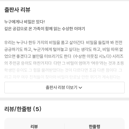
출판사 리뷰
누구에게나 비밀은 있다!
깊은 공감으로 온 가족이 함께 읽는 수상한 이야기
우리는 누구나 한두 가지의 비밀을 품고 살아간다. 비밀을 들킬까 봐 전전
긍긍하기도 하고, 누군가에게 털어놓고 싶다는 생각도 하고, 비밀 따위 없
었으면 좋겠다고 불만을 터뜨리기도 한다. 〈수상한 이웃집 시노다〉 시리즈
의 주인공 유이도 마찬가지다. 다만 그 비밀이 엄마가 ‘여우’라는 것과 초등
학생인 유이도 그 힘을 물려받았다는 것이 다르다면 조금 다른 점이다. 그
리고 자꾸 여우 친척들이 찾아와 비밀이 탄로날 만한 위기가 계속된다는
것도!
출판사 리뷰 더보기
유이는 쉴 새 없이 터지는 사건들 사이에서 정신없이 뛰어다닌다. 화를 내
기도 했다가, 누군가를 달래기도 했다가, 곰곰이 생각에 잠겼다가도 여우
리뷰/한줄평
5
의 힘을 이용해 문제를 해결하고, 가족들의 비밀을 지키려 애쓴다. 이런 다
채로운 모습들에도 변함없는 한 가지는 멈추지 않고 달린다는 것! 이건 엄
마가 항상 말하는 ‘그림자에 지기 싫다면 태양을 향해 가슴을 펴라.’는 말과
리뷰
한줄평