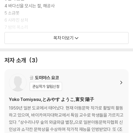
4 바다신을 모시는 절, 해공사
5 소금못
6 사라진 상처
7 밤의 목소리
8 바다 동굴
목차 더보기
9 한사리
10 물요괴와의 약속
11 시간의 저편
저자 소개
3
12 폭풍 후에
작가의 말
글
도미야스 요코
관심작가 알림신청
Yoko Tomiyasu,とみやす ようこ,富安 陽子
1959년 일본 도쿄에서 태어났다. 현재 아동문학 작가로 활발히 활동
하고 있으며, 바이카여자대학교에서 특임 교수로 학생들을 가르치고
있다. 『상수리나무 숲의 와글와글 별장』으로 일본아동문학자협회 신
인상과 쇼각칸 문학상을 수상하며 작가적 재능을 인벙받았다. 또 〈조