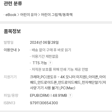
관련 분류
eBook
어린이 유아
어린이 그림책/동화책
품목정보
발행일
2024년 06월 28일
이용안내
배송 없이 구매 후 바로 읽기
이용기간 제한없음
TTS 가능
저작권 보호를 위해 인쇄 기능 제공 안함
지원기기
크레마,PC(윈도우 - 4K 모니터 미지원),아이폰,아이
패드,안드로이드폰,안드로이드패드,전자책단말기(저
사양 기기 사용 불가),PC(Mac)
파일/용량
EPUB(DRM) | 48.91MB
ISBN13
9791130654300