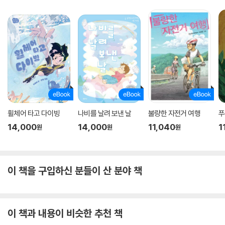
휠체어 타고 다이빙
나비를 날려 보낸 날
불량한 자전거 여행
푸
14,000
14,000
11,040
1
원
원
원
이 책을 구입하신 분들이 산 분야 책
이 책과 내용이 비슷한 추천 책