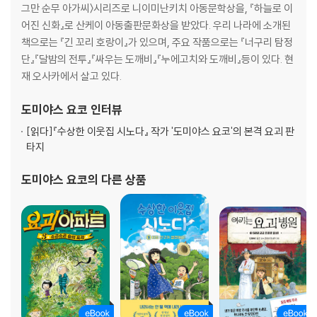
그만 순무 아가씨〉시리즈로 니이미난키치 아동문학상을, 『하늘로 이
어진 신화』로 산케이 아동출판문화상을 받았다. 우리 나라에 소개된
책으로는 『긴 꼬리 호랑이』가 있으며, 주요 작품으로는 『너구리 탐정
단』『달밤의 전투』『싸우는 도깨비』『누에고치와 도깨비』등이 있다. 현
재 오사카에서 살고 있다.
도미야스 요코
인터뷰
[읽다]
『수상한 이웃집 시노다』 작가 '도미야스 요코'의 본격 요괴 판
타지
도미야스 요코
의 다른 상품