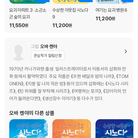
요괴 아파트 3 : 소곤소
수상한 이웃집 시노다
여기는 요괴 병원 6
곤 숲의 요괴
9
11,200
원
11,550
11,200
원
원
그림
오바 켄야
관심작가 알림신청
1970년 카나가와현 출생. 일러스트레이터로서 아동서의 삽화와 만
화 등에서 활약하였다. 주요 작품은 《우편 배달과 밤의 나라》, 《TOM
ONEN》, 《지붕 밑 나의 작은 방》 등이 있으며 삽화에는 《시노다 시리
즈》, 《틴 파워를 잘 부탁해 시리즈》, 《여행하는 토끼》, 《강아지의 언
어가 들려온다면》, 《생선장수 이야기》 등 다수가 있다.
오바 켄야
의 다른 상품