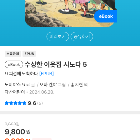
미리보기
공유하기
소득공제
EPUB
수상한 이웃집 시노다 5
eBook
요괴섬에 도착하다
EPUB
도미야스 요코
글
오바 켄야
그림
송지현
역
다산어린이
2024.06.28.
9.6
5
9,800
원
9,800