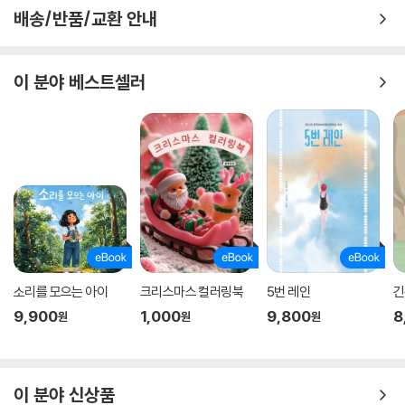
상과 판타지를 자연스럽게 넘나드는 이 매력적인 이야기는 이미 만화책이
배송/반품/교환 안내
익숙한 아이들에게도 새로운 몰입의 경험을 선사할 것이다.
이 분야 베스트셀러
소리를 모으는 아이
크리스마스 컬러링북
5번 레인
긴
9,900
1,000
9,800
8
원
원
원
이 분야 신상품