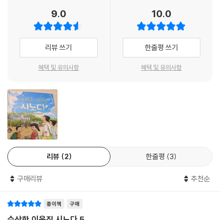
도 맞닿는다.
9.0
10.0
어려움은 피한다고 해결되지 않는다. 알지만 직면하기 어려운 메시지를 유
이와 가족들은 일상 속에서 자연스럽게 전해 준다. 어두운 그림자가 몰려
와도 괜찮다. 재앙을 뛰어넘는 것도 인생의 재미 중 하나니까.
리뷰 쓰기
한줄평 쓰기
여기가 인간이 아닌 것들이 모이는 섬이라고? 〈수상한 이웃집 시노다〉 시
혜택 및 유의사항
혜택 및 유의사항
리즈의 새로운 이야기!
풀럭이는 꼬리보다 궁금하고 신비로운 일들이 자꾸자꾸 벌어진다!
시노다네는 비행기를 타고 제대로 가족 여행을 가 본 적이 없다. 서랍에 빨
려 들어가서 이상한 세계로 간 건 진짜 여행이 아니니까. 처음으로 온 가족
이 여행을 떠나는 시노다네는 설렘과 기대로 가득해 독자도 함께 여름휴가
를 떠나는 분위기를 선사한다. 이들이 한껏 들떠서 도착한 곳은 발리나 하
리뷰
2
한줄평
3
와이가 생각 나는 아름답고 청량한 섬이었다.
구매리뷰
추천순
그런데 이곳을 안내하는 호텔 지배인이 시노다 가족을 의심스럽게 쳐다본
다?
종이책
구매
알고 보니 이곳에 초대받은 사람은 시노다 가족이 아니라 가짜 시노다였
수상한 이웃집 시노다 5