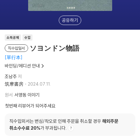
공유하기
소득공제
수입
ソヨンドン物語
직수입일서
單行本
바인딩/에디션 안내
조남주
저
筑摩書房
2024.07.11.
원서
서영동 이야기
첫번째 리뷰어가 되어주세요
직수입외서는 변심/착오로 인해 주문을 취소할 경우
해외주문
취소수수료 20%
가 부과됩니다.