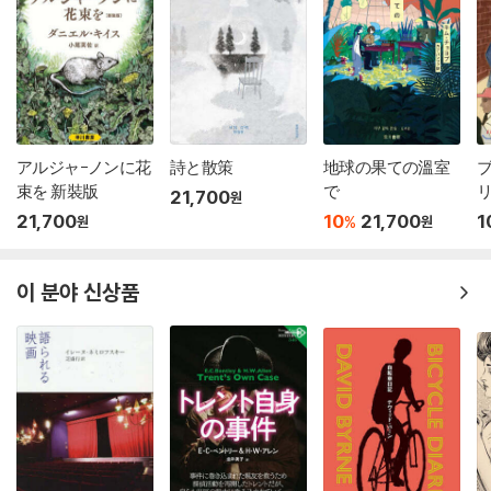
アルジャ-ノンに花
詩と散策
地球の果ての溫室
束を 新裝版
で
リ
21,700
원
21,700
10
21,700
1
%
원
원
이 분야 신상품