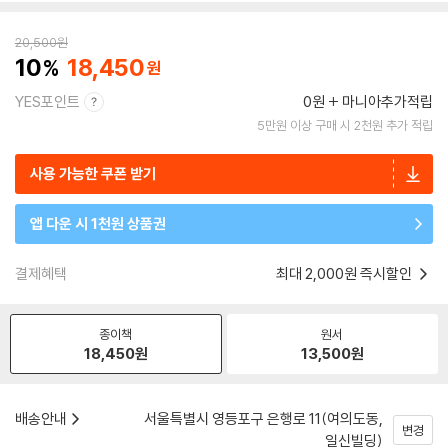
20,500
원
10
18,450
YES포인트
0원
마니아추가적립
5만원 이상 구매 시 2천원 추가 적립
사용 가능한 쿠폰 받기
앱 다운 시 1천원 상품권
결제혜택
최대 2,000원 즉시할인
종이책
원서
18,450
원
13,500
원
배송안내
서울특별시 영등포구 은행로 11(여의도동,
변경
일신빌딩)