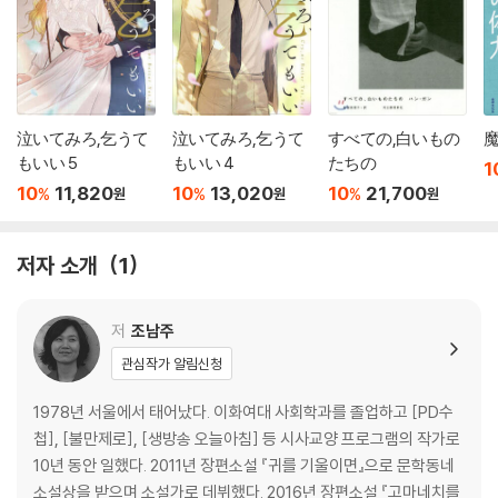
泣いてみろ,乞うて
泣いてみろ,乞うて
すべての,白いもの
もいい 5
もいい 4
たちの
1
10
11,820
10
13,020
10
21,700
%
%
%
원
원
원
저자 소개
1
저
조남주
관심작가 알림신청
1978년 서울에서 태어났다. 이화여대 사회학과를 졸업하고 [PD수
첩], [불만제로], [생방송 오늘아침] 등 시사교양 프로그램의 작가로
10년 동안 일했다. 2011년 장편소설 『귀를 기울이면』으로 문학동네
소설상을 받으며 소설가로 데뷔했다. 2016년 장편소설 『고마네치를