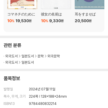
コマネチのために
彼女の名前は
耳をすませば
10
19,530
10
9,330
20,500
%
%
원
원
원
관련 분류
외국도서
일본도서
문학
외국문학
외국도서
일본도서
품목정보
발행일
2024년 07월 11일
쪽수, 무게, 크기
224쪽 | 128*188*24mm
ISBN13
9784480832214