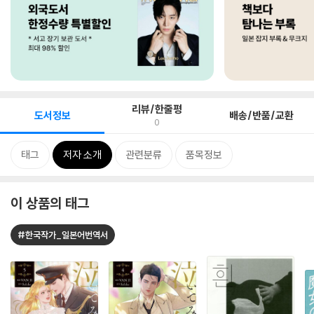
리뷰/한줄평
도서정보
배송/반품/교환
0
태그
저자 소개
관련분류
품목정보
이 상품의 태그
#한국작가_일본어번역서