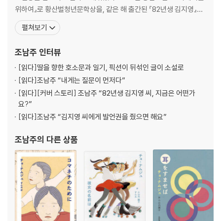
위하여』로 황산벌청년문학상을, 같은 해 출간된 『82년생 김지영』으
로 2017년 오늘의작가상을 수상했다. 『82년생 김지영』은 현재 세계
펼쳐보기
각국으로 번역되며 세계의 주목을 받고 있다. 그 외 장편소설 『사하맨
션』과 『귤의 맛』, 소설집 『그녀 이름은』, 『우리가 쓴 것』 등이 있다. 2
조남주
인터뷰
017년도 한국 문학의 미
[읽다]
딸을 향한 호소문과 일기, 픽션이 뒤섞인 글이 소설로
[읽다]
조남주 “내게는 질문이 먼저다”
[읽다]
[커버 스토리] 조남주 “82년생 김지영 씨, 지금은 어떤가
요?”
[읽다]
조남주 “김지영 씨에게 발언권을 줬으면 해요”
조남주
의 다른 상품