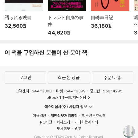
語られる映畵
トレント自身の事
自轉車日記
件
32,560
36,180
원
원
44,620
3
원
이 책을 구입하신 분들이 산 분야 책
로그인
최근 본 상품
주문/배송
고객센터 1544-3800
티켓 1544-6399
중고샵 1566-4295
eBook 1:1문의/채팅상담
예스이십사(주) 사업자 정보
이용약관
개인정보처리방침
청소년보호정책
PC버전
회사소개
거래처관계자께
도서홍보
광고
Copyright © YES24 Corp. All Rights Reserved.