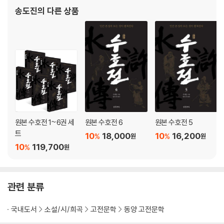
송도진
의 다른 상품
원본 수호전 1~6권 세
원본 수호전 6
원본 수호전 5
트
10
18,000
10
16,200
%
%
원
원
10
119,700
%
원
관련 분류
국내도서
소설/시/희곡
고전문학
동양 고전문학