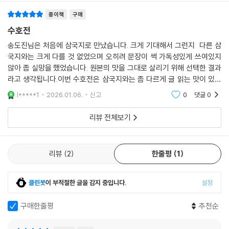
이들 가운데 현재까지 가장 유명하면서 사람들에게 유행한 판본은 100회
본, 120회본, 70회본이라 할 수 있다. 100회본은 가정嘉靖 연간(1522~1
종이책
구매
566)의 무정후武定侯 곽훈郭勛의 집에서 전해온 것이다. 만력萬曆(15
수호전
73~1620) 연간 저명한 사상가인 이지李贄(1527~1602, 호가 탁오卓
송도진님은 처음에 삼국지로 만났습니다. 크게 기대해서 그런지 다른 삼
吾)가 평점評點을 가해 펴낸 『이탁오선생비평충의수호전李卓吾先生
국지와는 크게 다를 것 없었으며 오히려 문장이 썩 가독성있게 쓰여있지
批評忠義水滸傳』이 곽본郭本에 기초하고 있다. 이 판본에는 송강이 조
않아 좀 실망을 했었습니다. 원본의 맛을 그대로 살리기 위해 선택한 결과
정의 부름을 받아 요遼를 평정하고 방랍方臘의 난을 진압하는 것으로 끝
라고 생각됩니다.이번 수호전은 삼국지와는 좀 다르게 글 읽는 맛이 있습
을 맺는데, 전호田虎와 왕경王慶을 토벌하는 내용은 없다. 이지 사후에
니다. 송도진님의 수호전은 120회본 완역이고 다른 출판사에서나온 김팔
l*****1
2026.01.06.
신고
0
댓글
0
그의 제자인 양정견楊定見이 이 판본을 소주蘇州로 가져왔다. 소주의 서
봉님의 수호전은 164
적상인 원무애袁無涯와 통속문학가인 풍몽룡馮夢龍이 이 판본을 간행
리뷰 전체보기
하면서 동시에 전호와 왕경을 토벌하는 고사 20회를 삽입하고 내용을 증
가시켜 제목을 『충의수호전전忠義水滸全傳』이라 했다. 이 120회본은
‘원무애간본袁無涯刊本’ 즉 『이씨장본충의수호전전李氏藏本忠義水
리뷰
2
한줄평
1
滸全傳』 혹은 『출상평점충의수호전전出相評點忠義水滸全傳』 120회
본인데, ‘전전본全傳本’ 혹은 ‘양정견본楊定見本’이라고도 부른다. 이후
클린봇
이 부적절한 글을 감지 중입니다.
설정
숭정崇禎 14년(1641)에 김성탄의 『관화당제오재자서시내암수호전貫
華堂第五才子書施耐庵水滸傳』이 간행되었다. 김성탄은 120회본에서
구매한줄평
추천순
송강이 조정에 불려 들어간 이후의 내용을 잘라버리고 70회본을 만들었
는데, 300여 년 동안 70회 김성탄 평본評本이 유일한 통행본通行本이