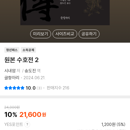
미리보기
사이즈비교
공유하기
청년패스
소득공제
원본 수호전 2
시내암
저
송도진
역
글항아리
2024.06.21.
10.0
판매지수
216
3
24,000
원
10
21,600
YES포인트
1,200원 (5%)