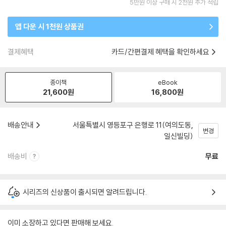
5만원 이상 구매 시 2천원 추가 적립
앱 다운 시 1천원 상품권
결제혜택
카드/간편결제 혜택을 확인하세요
종이책
eBook
21,600
원
16,800
원
배송안내
서울특별시 영등포구 은행로 11(여의도동,
변경
일신빌딩)
배송비
무료
시리즈의 신상품이 출시되면 알려드립니다.
이미 소장하고 있다면 판매해 보세요.