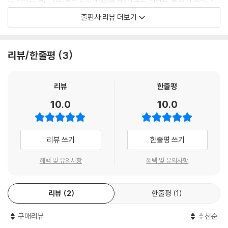
문제 또한 현재까지도 학계에서는 결론을 내리지 못하고 논쟁을 지속하고
출판사 리뷰 더보기
있다.
일반적으로 『수호전』의 판본은 회수로 구분하고 있는데, 대표적으로 100
리뷰/한줄평
3
회본, 120회본, 70회본(71회본)이 있고, 104회본(25권본), 110회본(10
6회본), 115회본(113회본 혹은 114회본), 124회본 등 다양한 종류가 있
다. 만약 문자의 번잡함과 간략함으로 논한다면 『수호전』의 각종 판본은
리뷰
한줄평
‘번본繁本’과 ‘간본簡本’ 양대 계통으로 분류할 수 있다. 이러한 분류법은
10.0
10.0
루쉰魯迅이 제기한 것으로 그는 『중국소설사략中國小說史略』에서 “현
존하는 『수호전』은 실제로 두 종류가 있는데, 하나는 간략簡略이고 또 하
나는 번잡繁縟이다”라고 했다. 여기서 말하는 ‘번繁’과 ‘간簡’은 문자의 번
리뷰 쓰기
한줄평 쓰기
잡함과 간략함을 말한 것으로 고사의 내용과 사건 경위의 상세함과 간략
함, 많고 적음을 가리키는 것은 아니다. 간단하게 정리하면 100회본은 모
혜택 및 유의사항
혜택 및 유의사항
두 번본이고, 120회본, 70회본도 기본적으로는 번본에 속한다. 간본에 해
당되는 것은 104회본, 110회본, 115회본, 124회본 등이다.
리뷰
2
한줄평
1
‘120회본’을 택한 이유는 그것이 ‘전全’이기 때문
구매리뷰
추천순