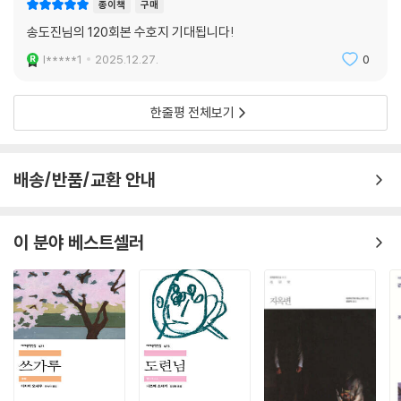
종이책
구매
었으며, 다른 판본들은 시장 밖으로 배척당했다.
송도진님의 120회본 수호지 기대됩니다!
현재 중국에서는 여러 출판사에서 다양한 ‘회차’의 『수호전』을 출판하고
l*****1
2025.12.27.
0
있는데, 역시 주류는 70회, 100회, 120회본이다. 역자는 이들 가운데 송
강 무리가 조정의 부름을 받아 전호와 왕경 토벌에 나서는 내용이 포함된
한줄평 전체보기
것을 저본으로 삼았다. 상해고적출판사上海古籍出版社에서 1995년 출
판한 『수호전전水滸全傳』 120회본이다. ‘전전全傳’의 의미는 ‘전체 이야
기’ 정도로 이해하면 될 것 같다. 문장의 세련됨, 구성의 체계화 등의 문제
배송/반품/교환 안내
를 떠나 『수호전』 탄생 이래로 거의 모든 고사가 포함된 120회본을 채택한
이유는 바로 그것이 ‘전全’이기 때문이라 하겠다.
이 분야 베스트셀러
폭력의 책인가, 혁명의 책인가
명·청 시기에 『수호전』은 여러 차례 금서가 되는 불운을 겪기도 했기에, 중
국 역사상 『수호전』처럼 굴곡이 많고 논쟁의 대상이 된 서적은 드물다. 『수
호전』이 처음 간행된 시기부터 현재까지 논쟁의 초점은 바로 ‘회도誨盜
(도둑질을 가르치다)’ 서적이기에 억제하고 금지시켜야 하느냐 혹은 ‘수
호’ 무리의 ‘충의忠義’를 칭찬하며 널리 알려야 하느냐가 가장 주된 관점이
었다. 가정 연간에 전여성田汝成(약 1503~?)이 ‘회도’ 설을 제기한 이래