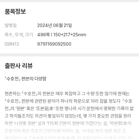
품목정보
발행일
2024년 06월 21일
쪽수, 무게, 크기
496쪽 | 150*217*25mm
ISBN13
9791169092500
출판사 리뷰
『수호전』 판본의 다양함
현존하는 『수호전』의 판본은 매우 복잡하고 그 수량 또한 많기에 현재는
『수호전』 판본에 관련된 분야가 하나의 학문으로 자리 잡을 정도다. 『수호
전』의 ‘원본’ 혹은 ‘조본祖本’ 또한 명나라 시기 문헌에서 명확한 기록이 없
고 학자들조차도 의견이 통일되지 않았는데, 몇 가지 중요한 관점을 정리
하면 ‘나관중 원본’ 설과 ‘115회 간본이 원본에 가깝다’는 설, ‘곽본郭本이
조본이며 혹은 최초의 간본刊本’이라는 설, ‘시내암 본이 원본 혹은 조
본’이라는 설, ‘『경본충의전京本忠義傳』이 조본’이라는 설 등이 있다. 이