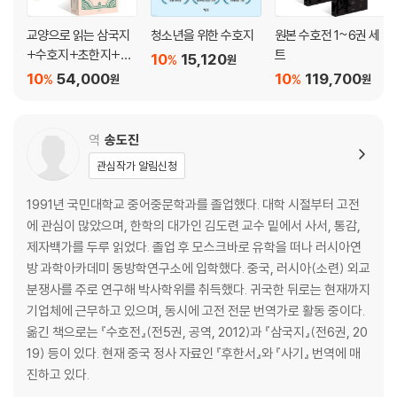
교양으로 읽는 삼국지
청소년을 위한 수호지
원본 수호전 1~6권 세
+수호지+초한지+서
트
10
15,120
%
원
유기
10
54,000
10
119,700
%
%
원
원
역
송도진
관심작가 알림신청
1991년 국민대학교 중어중문학과를 졸업했다. 대학 시절부터 고전
에 관심이 많았으며, 한학의 대가인 김도련 교수 밑에서 사서, 통감,
제자백가를 두루 읽었다. 졸업 후 모스크바로 유학을 떠나 러시아연
방 과학아카데미 동방학연구소에 입학했다. 중국, 러시아(소련) 외교
분쟁사를 주로 연구해 박사학위를 취득했다. 귀국한 뒤로는 현재까지
기업체에 근무하고 있으며, 동시에 고전 전문 번역가로 활동 중이다.
옮긴 책으로는 『수호전』(전5권, 공역, 2012)과 『삼국지』(전6권, 20
19) 등이 있다. 현재 중국 정사 자료인 『후한서』와 『사기』 번역에 매
진하고 있다.