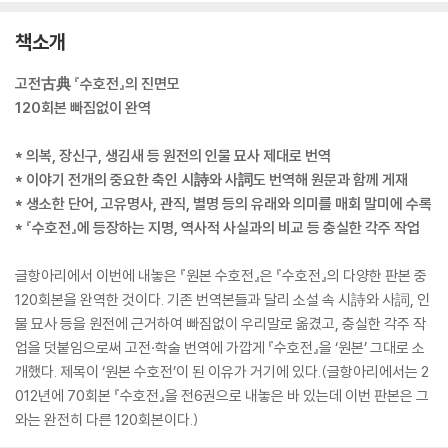
책소개
고전古典 『수호전』의 진면모
120회본 빠짐없이 완역
* 의복, 장신구, 생김새 등 원전의 인물 묘사 제대로 번역
* 이야기 전개의 중요한 축인 시詩와 사詞도 번역해 원문과 함께 게재
* 생소한 단어, 고유명사, 관직, 별명 등의 유래와 의미를 매회 말미에 수록
* 『수호전』에 등장하는 지명, 역사적 사실과의 비교 등 충실한 각주 작업
글항아리에서 이번에 내놓은 『원본 수호전』은 『수호전』의 다양한 판본 중
120회본을 완역한 것이다. 기존 번역본들과 달리 소설 속 시詩와 사詞, 인
물 묘사 등을 원전에 근거하여 빠짐없이 우리말로 옮겼고, 충실한 각주 작
업을 덧붙임으로써 고전·학술 번역에 가깝게 『수호전』을 ‘원본’ 그대로 소
개했다. 제목이 ‘원본 수호전’이 된 이유가 거기에 있다.(글항아리에서는 2
012년에 70회본 『수호전』을 전6권으로 내놓은 바 있는데 이번 판본은 그
와는 완전히 다른 120회본이다.)