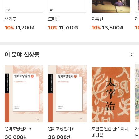
이것이 청나라 말 이전까지 『수호전』에 대한 평가의 주된 흐름을 이뤘다.
이것은 ‘수호’의 무리가 민가를 습격하고 강탈하는 강도들이지 공평한 정
쓰가루
도련님
지옥변
라
의와 굴복하지 않는 의기, 협객俠客의 풍모와는 근본적으로 다르다는 평
10
11,700
10
11,700
10
13,500
1
%
%
%
원
원
원
가였다. 김성탄은 한발 더 나아가 ‘반충의反忠義’라는 의견을 제기했는데,
그는 “충의라는 말을 ‘수호’에 붙인다면, 충의는 천하의 흉물이고 악물이란
말인가? 그러므로 충의라는 말을 ‘수호’에 부여한 자는 반드시 군주와 아비
를 원망하는 마음을 품고 있으니 살피지 않을 수 없다”며 거세게 비난하기
이 분야 신상품
까지 했다. 『탕구지蕩寇志』의 저자인 유만춘兪萬春(1794~1849) 또
한 ‘반충의’ 설을 전개했다. 이렇듯 청대 말까지 『수호전』에 대한 주류적 관
점은 도적질을 금지시켜야 하는 ‘반면교재反面?材’로 삼아야 한다는 것이
었다.
이후 1900년대 5·4운동부터 1940년대 말까지 고문학에 대한 새로운 학
술 정립의 흐름이 형성되면서 『수호전』에 대한 평가 또한 후스胡適와 루
쉰을 필두로 새롭게 이뤄지기 시작했다. 이른바 ‘정부에 대한 반항’이라는
설이 대두된 것이다. 후스는 “송강 등은 네 명의 큰 도적을 평정하여 공을
크게 세웠는데, 도리어 정부의 모함에 빠져 죽임을 당했다”고 하여 하층민
열미초당필기 5
열미초당필기 6
초판본 인간 실격 미니
가
과 정부 간의 대립에 중점을 두면서 ‘정부에 대한 반항’ 관점을 제기했다.
미니북
도
36,000
36,000
원
원