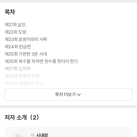
목차
제21회 살인
제22회 도망
제23회 호랑이와의 사투
제24회 반금련
제25회 가련한 3촌 사내
제26회 복수를 하려면 원수를 찾아야 한다
제27회 십자파
제28회 뜻밖의 인연
제29회 쾌활림의 주인
제30회 비운포
목차 더보기
제31회 행자
제32회 이룡산
제33회 청풍채
저자 소개
2
제34회 진삼산과 벽력화
제35회 양산박으로
제36회 강주로 가는 길
저
시내암