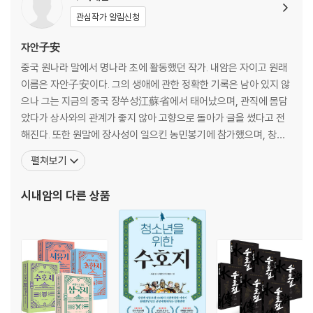
제37회 심양강의 호걸들
관심작가 알림신청
제38회 흑선풍
제39회 취중의 반시
자안子安
제40회 백룡묘 소집회
중국 원나라 말에서 명나라 초에 활동했던 작가. 내암은 자이고 원래
이름은 자안子安이다. 그의 생애에 관한 정확한 기록은 남아 있지 않
으나 그는 지금의 중국 장쑤성江蘇省에서 태어났으며, 관직에 몸담
았다가 상사와의 관계가 좋지 않아 고향으로 돌아가 글을 썼다고 전
해진다. 또한 원말에 장사성이 일으킨 농민봉기에 참가했으며, 창작
에 열중하면서 동시대를 살았던 『삼국지연의』의 작가 나관중과 친분
펼쳐보기
을 쌓기도 하였다. 시내암이 살았던 시기는 원이 명으로 교체되던 격
동기로, 정치는 부패하고 백성은 고통을 호소하던 암흑의 시절이었
시내암
의 다른 상품
다. 혼란한 시대 상황 속에서 그는 민간에 떠돌던 여러 이야기들을