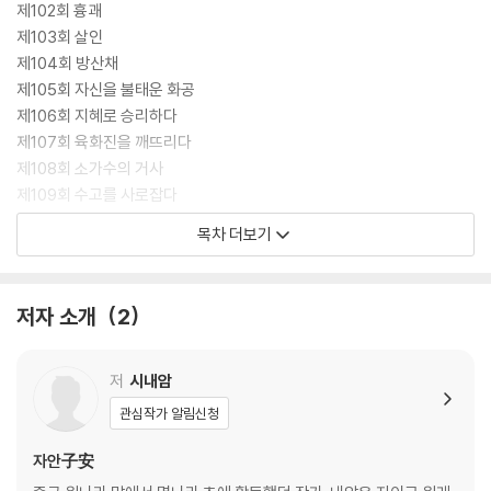
제102회 흉괘
제103회 살인
제104회 방산채
제105회 자신을 불태운 화공
제106회 지혜로 승리하다
제107회 육화진을 깨뜨리다
제108회 소가수의 거사
제109회 수고를 사로잡다
제110회 또 다른 반란
목차 더보기
제111회 행운을 잡다
제112회 식견 있는 부인
제113회 태호의 의형제들
저자 소개
2
제114회 장순, 저승으로 가다
제115회 금화태보가 된 장순
제116회 오룡령
저
시내암
제117회 신의 도움
관심작가 알림신청
제118회 계책 대결
제119회 진짜 화상이 되다
자안子安
제120회 요아와