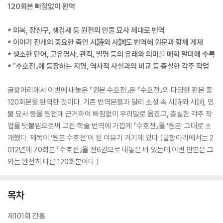
120회본 빠짐없이 완역
* 의복, 장신구, 생김새 등 원전의 인물 묘사 제대로 번역
* 이야기 전개의 중요한 축인 시詩와 사詞도 번역해 원문과 함께 게재
* 생소한 단어, 고유명사, 관직, 별명 등의 유래와 의미를 매회 말미에 수록
* 『수호전』에 등장하는 지명, 역사적 사실과의 비교 등 충실한 각주 작업
글항아리에서 이번에 내놓은 『원본 수호전』은 『수호전』의 다양한 판본 중
120회본을 완역한 것이다. 기존 번역본들과 달리 소설 속 시詩와 사詞, 인
물 묘사 등을 원전에 근거하여 빠짐없이 우리말로 옮겼고, 충실한 각주 작
업을 덧붙임으로써 고전·학술 번역에 가깝게 『수호전』을 ‘원본’ 그대로 소
개했다. 제목이 ‘원본 수호전’이 된 이유가 거기에 있다.(글항아리에서는 2
012년에 70회본 『수호전』을 전6권으로 내놓은 바 있는데 이번 판본은 그
와는 완전히 다른 120회본이다.)
목차
제101회 간통