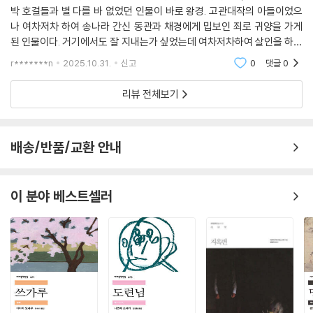
吾)가 평점評點을 가해 펴낸 『이탁오선생비평충의수호전李卓吾先生
박 호걸들과 별 다를 바 없었던 인물이 바로 왕경. 고관대작의 아들이었으
批評忠義水滸傳』이 곽본郭本에 기초하고 있다. 이 판본에는 송강이 조
나 여차저차 하여 송나라 간신 동관과 채경에게 밉보인 죄로 귀양을 가게
정의 부름을 받아 요遼를 평정하고 방랍方臘의 난을 진압하는 것으로 끝
된 인물이다. 거기에서도 잘 지내는가 싶었는데 여차저차하여 살인을 하고
을 맺는데, 전호田虎와 왕경王慶을 토벌하는 내용은 없다. 이지 사후에
유배지를 벗어나 조폭 조직의 여두목인 단삼랑을 제압한 뒤 재밌게도 단삼
r*******n
2025.10.31.
신고
0
댓글
0
그의 제자인 양정견楊定見이 이 판본을 소주蘇州로 가져왔다. 소주의 서
랑과 결혼, 방산
적상인 원무애袁無涯와 통속문학가인 풍몽룡馮夢龍이 이 판본을 간행
리뷰 전체보기
하면서 동시에 전호와 왕경을 토벌하는 고사 20회를 삽입하고 내용을 증
가시켜 제목을 『충의수호전전忠義水滸全傳』이라 했다. 이 120회본은
‘원무애간본袁無涯刊本’ 즉 『이씨장본충의수호전전李氏藏本忠義水
배송/반품/교환 안내
滸全傳』 혹은 『출상평점충의수호전전出相評點忠義水滸全傳』 120회
본인데, ‘전전본全傳本’ 혹은 ‘양정견본楊定見本’이라고도 부른다. 이후
숭정崇禎 14년(1641)에 김성탄의 『관화당제오재자서시내암수호전貫
이 분야 베스트셀러
華堂第五才子書施耐庵水滸傳』이 간행되었다. 김성탄은 120회본에서
송강이 조정에 불려 들어간 이후의 내용을 잘라버리고 70회본을 만들었
는데, 300여 년 동안 70회 김성탄 평본評本이 유일한 통행본通行本이
었으며, 다른 판본들은 시장 밖으로 배척당했다.
현재 중국에서는 여러 출판사에서 다양한 ‘회차’의 『수호전』을 출판하고
있는데, 역시 주류는 70회, 100회, 120회본이다. 역자는 이들 가운데 송