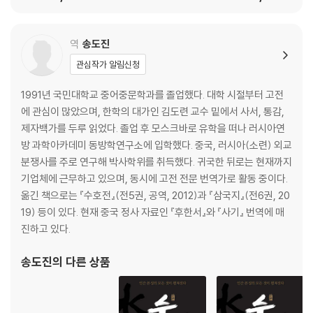
역
송도진
관심작가 알림신청
1991년 국민대학교 중어중문학과를 졸업했다. 대학 시절부터 고전
에 관심이 많았으며, 한학의 대가인 김도련 교수 밑에서 사서, 통감,
제자백가를 두루 읽었다. 졸업 후 모스크바로 유학을 떠나 러시아연
방 과학아카데미 동방학연구소에 입학했다. 중국, 러시아(소련) 외교
분쟁사를 주로 연구해 박사학위를 취득했다. 귀국한 뒤로는 현재까지
기업체에 근무하고 있으며, 동시에 고전 전문 번역가로 활동 중이다.
옮긴 책으로는 『수호전』(전5권, 공역, 2012)과 『삼국지』(전6권, 20
19) 등이 있다. 현재 중국 정사 자료인 『후한서』와 『사기』 번역에 매
진하고 있다.
송도진
의 다른 상품