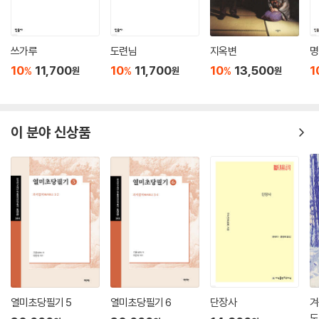
강 무리가 조정의 부름을 받아 전호와 왕경 토벌에 나서는 내용이 포함된
것을 저본으로 삼았다. 상해고적출판사上海古籍出版社에서 1995년 출
판한 『수호전전水滸全傳』 120회본이다. ‘전전全傳’의 의미는 ‘전체 이야
쓰가루
도련님
지옥변
명
기’ 정도로 이해하면 될 것 같다. 문장의 세련됨, 구성의 체계화 등의 문제
10
11,700
10
11,700
10
13,500
1
%
%
%
원
원
원
를 떠나 『수호전』 탄생 이래로 거의 모든 고사가 포함된 120회본을 채택한
이유는 바로 그것이 ‘전全’이기 때문이라 하겠다.
폭력의 책인가, 혁명의 책인가
이 분야 신상품
명·청 시기에 『수호전』은 여러 차례 금서가 되는 불운을 겪기도 했기에, 중
국 역사상 『수호전』처럼 굴곡이 많고 논쟁의 대상이 된 서적은 드물다. 『수
호전』이 처음 간행된 시기부터 현재까지 논쟁의 초점은 바로 ‘회도誨盜
(도둑질을 가르치다)’ 서적이기에 억제하고 금지시켜야 하느냐 혹은 ‘수
호’ 무리의 ‘충의忠義’를 칭찬하며 널리 알려야 하느냐가 가장 주된 관점이
었다. 가정 연간에 전여성田汝成(약 1503~?)이 ‘회도’ 설을 제기한 이래
이것이 청나라 말 이전까지 『수호전』에 대한 평가의 주된 흐름을 이뤘다.
이것은 ‘수호’의 무리가 민가를 습격하고 강탈하는 강도들이지 공평한 정
의와 굴복하지 않는 의기, 협객俠客의 풍모와는 근본적으로 다르다는 평
열미초당필기 5
열미초당필기 6
단장사
겨
가였다. 김성탄은 한발 더 나아가 ‘반충의反忠義’라는 의견을 제기했는데,
도