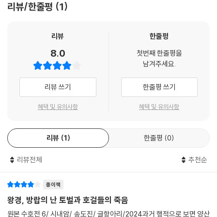
리뷰/한줄평
1
회본, 120회본, 70회본(71회본)이 있고, 104회본(25권본), 110회본(10
6회본), 115회본(113회본 혹은 114회본), 124회본 등 다양한 종류가 있
다. 만약 문자의 번잡함과 간략함으로 논한다면 『수호전』의 각종 판본은
리뷰
한줄평
‘번본繁本’과 ‘간본簡本’ 양대 계통으로 분류할 수 있다. 이러한 분류법은
8.0
첫번째 한줄평을
루쉰魯迅이 제기한 것으로 그는 『중국소설사략中國小說史略』에서 “현
남겨주세요.
존하는 『수호전』은 실제로 두 종류가 있는데, 하나는 간략簡略이고 또 하
나는 번잡繁縟이다”라고 했다. 여기서 말하는 ‘번繁’과 ‘간簡’은 문자의 번
리뷰 쓰기
한줄평 쓰기
잡함과 간략함을 말한 것으로 고사의 내용과 사건 경위의 상세함과 간략
함, 많고 적음을 가리키는 것은 아니다. 간단하게 정리하면 100회본은 모
혜택 및 유의사항
혜택 및 유의사항
두 번본이고, 120회본, 70회본도 기본적으로는 번본에 속한다. 간본에 해
당되는 것은 104회본, 110회본, 115회본, 124회본 등이다.
리뷰
1
한줄평
0
‘120회본’을 택한 이유는 그것이 ‘전全’이기 때문
리뷰전체
추천순
이들 가운데 현재까지 가장 유명하면서 사람들에게 유행한 판본은 100회
본, 120회본, 70회본이라 할 수 있다. 100회본은 가정嘉靖 연간(1522~1
종이책
566)의 무정후武定侯 곽훈郭勛의 집에서 전해온 것이다. 만력萬曆(15
왕경, 방랍의 난 토벌과 호걸들의 죽음
73~1620) 연간 저명한 사상가인 이지李贄(1527~1602, 호가 탁오卓
원본 수호전 6/ 시내암/ 송도진/ 글항아리/2024과거 행적으로 보면 양산