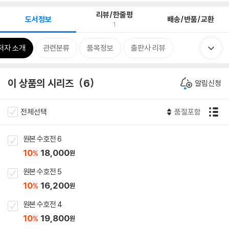
리뷰/한줄평
도서정보
배송/반품/교환
1
저자 소개
관련분류
품목정보
출판사 리뷰
이 상품의 시리즈
6
알림신청
전체선택
품절포함
원본 수호전 6
10
18,000
%
원
원본 수호전 5
10
16,200
%
원
원본 수호전 4
10
19,800
%
원