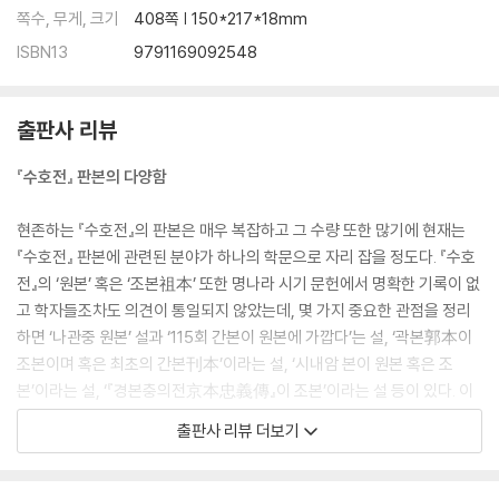
쪽수, 무게, 크기
408쪽 | 150*217*18mm
ISBN13
9791169092548
출판사 리뷰
『수호전』 판본의 다양함
현존하는 『수호전』의 판본은 매우 복잡하고 그 수량 또한 많기에 현재는
『수호전』 판본에 관련된 분야가 하나의 학문으로 자리 잡을 정도다. 『수호
전』의 ‘원본’ 혹은 ‘조본祖本’ 또한 명나라 시기 문헌에서 명확한 기록이 없
고 학자들조차도 의견이 통일되지 않았는데, 몇 가지 중요한 관점을 정리
하면 ‘나관중 원본’ 설과 ‘115회 간본이 원본에 가깝다’는 설, ‘곽본郭本이
조본이며 혹은 최초의 간본刊本’이라는 설, ‘시내암 본이 원본 혹은 조
본’이라는 설, ‘『경본충의전京本忠義傳』이 조본’이라는 설 등이 있다. 이
문제 또한 현재까지도 학계에서는 결론을 내리지 못하고 논쟁을 지속하고
출판사 리뷰 더보기
있다.
일반적으로 『수호전』의 판본은 회수로 구분하고 있는데, 대표적으로 100