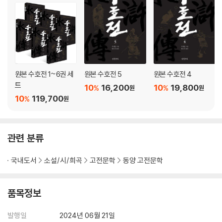
원본 수호전 1~6권 세
원본 수호전 5
원본 수호전 4
트
10
16,200
10
19,800
%
%
원
원
10
119,700
%
원
관련 분류
국내도서
소설/시/희곡
고전문학
동양 고전문학
품목정보
발행일
2024년 06월 21일