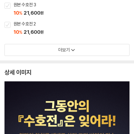
원본 수호전 3
10
21,600
%
원
원본 수호전 2
10
21,600
%
원
더보기
상세 이미지