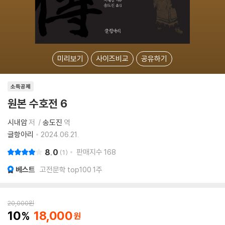
미리보기
사이즈비교
공유하기
소득공제
원본 수호전 6
시내암
저
송도진
역
글항아리
2024.06.21.
8.0
판매지수
168
1
베스트
고전문학 top100 1주
20,000
원
10
18,000