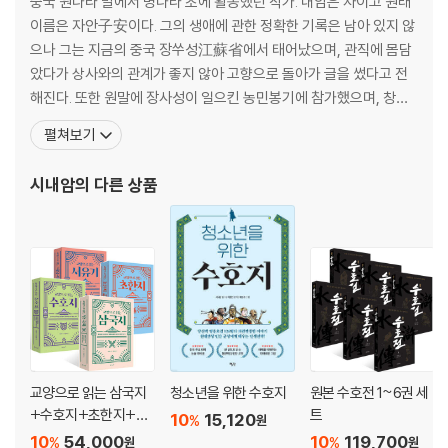
중국 원나라 말에서 명나라 초에 활동했던 작가. 내암은 자이고 원래
이름은 자안子安이다. 그의 생애에 관한 정확한 기록은 남아 있지 않
으나 그는 지금의 중국 장쑤성江蘇省에서 태어났으며, 관직에 몸담
았다가 상사와의 관계가 좋지 않아 고향으로 돌아가 글을 썼다고 전
해진다. 또한 원말에 장사성이 일으킨 농민봉기에 참가했으며, 창작
에 열중하면서 동시대를 살았던 『삼국지연의』의 작가 나관중과 친분
펼쳐보기
을 쌓기도 하였다. 시내암이 살았던 시기는 원이 명으로 교체되던 격
동기로, 정치는 부패하고 백성은 고통을 호소하던 암흑의 시절이었
시내암
의 다른 상품
다. 혼란한 시대 상황 속에서 그는 민간에 떠돌던 여러 이야기들을
교양으로 읽는 삼국지
청소년을 위한 수호지
원본 수호전 1~6권 세
+수호지+초한지+서
트
10
15,120
%
원
유기
10
54,000
10
119,700
%
%
원
원