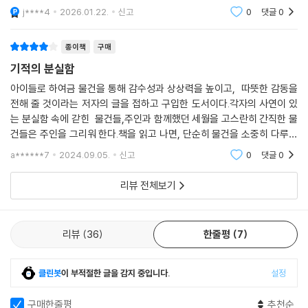
성호에게 가방이 있는 위치를 슬쩍 알려 줍니다.
j****4
2026.01.22.
신고
0
댓글
0
레드 가방과 손목시계 할아버지는 각자의 주인인 성호와 창욱을 애틋하게
종이책
구매
걱정하고, 더는 두 아이가 슬퍼하지 않고 행복하기를 바랍니다. 손목시계
기적의 분실함
할아버지는 마치 사랑하는 손자를 대하듯 창욱을 생각하지요. 두 물건의
아이들로 하여금 물건을 통해 감수성과 상상력을 높이고, 따뜻한 감동을
따스한 시선을 통해 독자들도 성호와 창욱을 진심으로 응원하게 되고, 두
전해 줄 것이라는 저자의 글을 접하고 구입한 도서이다.각자의 사연이 있
아이의 성장을 희망을 품고 기대하게 됩니다.
는 분실함 속에 갇힌 물건들,주인과 함께했던 세월을 고스란히 간직한 물
건들은 주인을 그리워 한다.책을 읽고 나면, 단순히 물건을 소중히 다루자
는 교훈을 넘어, 어린이로 하여금 물건에 대한 감수성을 높일 수 있을 것 같
a******7
2024.09.05.
신고
0
댓글
0
다.
리뷰 전체보기
리뷰
36
한줄평
7
클린봇
이 부적절한 글을 감지 중입니다.
설정
구매한줄평
추천순