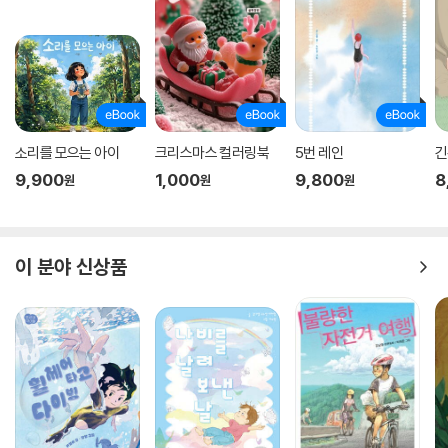
소리를 모으는 아이
크리스마스 컬러링북
5번 레인
긴
9,900
1,000
9,800
8
원
원
원
이 분야 신상품