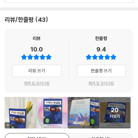
물건이 분실함에 들어왔는지 매일 확인하는 아이, 소중한 추억이 담긴 물
건이라며 하소연하는 아이 등 여러 아이들이 분실함을 찾아왔지만, 분실함
에는 물건들이 계속 쌓여만 갔습니다. 그러다 분실함 속에 오랫동안 버려
리뷰/한줄평
43
진 손목시계 할아버지와 억울하게 버려진 가방을 상상하게 되었고, 그 주
인인 성호와 창욱을 떠올리면서 성호와 레드 가방이 서로를 찾아 헤매는
동화가 탄생하게 되었지요.
리뷰
한줄평
10.0
9.4
분실함 속에 갇힌 물건들에게는 각자의 사연이 있습니다. 주인과 함께했던
세월을 고스란히 간직한 물건들은 주인을 그리워하고 걱정합니다. ‘주인의
강한 애정이 깃든 물건들에게는 마음이 생긴다거나, 주인의 모습을 간절히
리뷰 쓰기
한줄평 쓰기
떠올리면 주인의 감각을 느낄 수 있다거나’ 하는 재미있는 설정들은 상상
력을 자극합니다.
혜택 및 유의사항
혜택 및 유의사항
주인공인 레드 가방과 주인인 성호의 시점이 교차되며 전개되는 이야기는
물건과 사람의 연결성을 강조하며, 단순히 물건을 소중히 다루자는 교훈을
20
넘어 어린이 독자로 하여금 물건에 대한 감수성을 높입니다. 성호의 곁에
더보기
서 늘 성호를 지켜봤던 레드 가방은 성호와의 추억을 소중히 간직하고 있
을 뿐 아니라, 성호가 무엇을 좋아하는지, 요즘 고민이 뭔지, 어떤 게 속상
4
한지 잘 알고 있지요. 그리고 진심으로 성호를 걱정하고 행복하기를 바랍