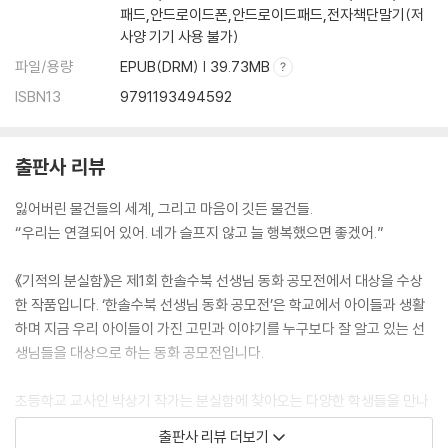
패드,안드로이드폰,안드로이드패드,전자책단말기(저
사양 기기 사용 불가)
파일/용량
EPUB(DRM) | 39.73MB
ISBN13
9791193494592
출판사 리뷰
잃어버린 물건들의 세계, 그리고 마음이 깃든 물건들.
“우리는 연결되어 있어. 네가 슬프지 않고 늘 행복했으면 좋겠어.”
《기적의 분실함》은 제1회 한솔수북 선생님 동화 공모전에서 대상을 수상
한 작품입니다. ‘한솔수북 선생님 동화 공모전’은 학교에서 아이들과 생활
하며 지금 우리 아이들이 가진 고민과 이야기를 누구보다 잘 알고 있는 선
생님들을 대상으로 하는 동화 공모전입니다.
초등학교 교사인 박상기 작가는 분실함에 찾아오는 다양한 학생들을 만나
며 이 이야기를 구상하게 되었습니다. 울면서 분실함에 찾아온 아이, 찾는
출판사 리뷰 더보기