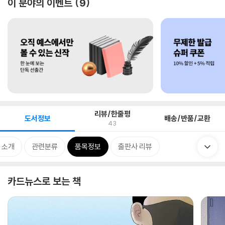
이 분야의 이벤트
9
리뷰/한줄평
도서정보
배송/반품/교환
43
 소개
관련분류
품목정보
출판사 리뷰
카드뉴스로 보는 책