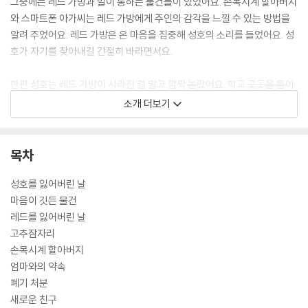
그중에는 레드 가방과 말이 통하는 물건들이 있었어요. 손목시계 할아버지
와 스마트폰 아가씨는 레드 가방에게 주인의 감각을 느낄 수 있는 방법을
알려 주었어요. 레드 가방은 온 마음을 집중해 성호의 소리를 들었어요. 성
호가 자기를 찾아내길 간절히 바라면서요.
한편 성호는 레드 가방이 사라진 걸 알고 깜짝 놀랐어요. 학교 곳곳을 돌아
다니며 레드 가방을 찾아다녔지만 어디에도 없었지요. 그러다 성호는 우연
소개 더보기
히 창욱을 마주치게 되는데…. 성호와 레드 가방은 다시 만날 수 있을까요?
그리고 창욱은 왜 물건을 훔쳐 분실함에 버리는 걸까요? 『기적의 분실함』
은 제1회 한솔수북 선생님 동화 공모전 대상 수상작입니다. 초등학교 교사
목차
인 저자는 분실함을 찾아오는 다양한 학생들을 보면서 이 이야기를 구상하
게 되었습니다. 레드 가방과 성호의 시점이 교차되며 전개되는 이 이야기
성호를 잃어버린 날
는 아이들로 하여금 물건에 대한 감수성과 상상력을 높이고, 따뜻한 감동
마음이 깃든 물건
을 전해 줄 것입니다.
레드를 잃어버린 날
고추잠자리
손목시계 할아버지
엄마와의 약속
폐기 처분
새로운 친구