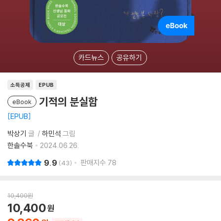
카드뉴스
공유하기
소득공제
EPUB
기적의 분실함
eBook
EPUB
박상기
글
하민석
그림
한솔수북
2024.06.26.
9.9
판매지수
78
43
10,400
원
10,400