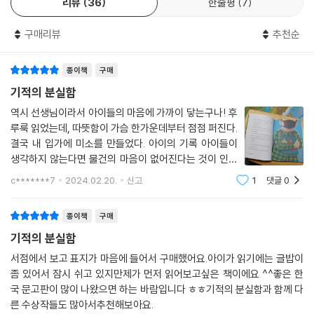
리뷰
36
한줄평
7
니다. 성호 또한 레드 가방을 잃어버린 뒤 무척 걱정하며 찾아 헤매지요. 둘
의 마음은 결국 기적을 만들어 냅니다.
구매리뷰
추천순
아픔을 가진 두 아이, 성호와 창욱을 향한 따스한 시선과 담백한 응원!
종이책
구매
《기적의 분실함》에는 두 아이가 등장합니다. 레드 가방의 주인인 ‘성호’와
기적의 분실함
손목시계 할아버지의 주인인 ‘창욱’이지요. 두 아이는 서로 다른 아픔을 가
역시 선생님이라서 아이들의 마음에 가까이 닿는구나! 후
지고 있습니다. 성호는 병원에서 투병 중인 엄마를 늘 걱정하고, 부모님이
루룩 읽었는데, 따뜻함이 가슴 한가운데부터 점점 퍼진다.
없는 창욱은 자기를 보살펴 준 할아버지가 돌아가시자 방황합니다. 창욱은
결국 내 입가에 미소를 만들었다. 아이의 기록 아이들이
아이들의 물건을 몰래 훔쳐 분실함에 버립니다. 할아버지의 유품인 손목시
생각하지 않는다면 물건의 마음이 없어진다는 것이 인상
계가 분실함에 있는 것을 알지만 찾아가지 못하고, 계속 그렇게 분실함 주
적이다. 학교 분실함을 한 번도 본적이 없는데 분실함에서
c*******7
2024.02.20.
신고
1
댓글
0
마음이 없어진 물건들이 많을 것이라고 생각된다. 아이들
변을 맴도는 것이지요. 그러다 창욱은 성호의 가방을 훔쳐 분실함에 버리
이 생각하지 않는다면 물건의 마음이
고, 성호는 가방을 찾아 헤매게 됩니다.
종이책
구매
기적의 분실함
이후 성호와 창욱은 방과후 미술 시간에 우연히 같이 앉게 됩니다. 서로 이
름도 모르던 두 아이는 그림을 그리며 이야기를 나누게 되고, 비슷한 점을
서점에서 보고 표지가 마음에 들어서 구매했어요.아이가 읽기에는 글밥이
좀 있어서 잠시 쉬고 있지만제가 먼저 읽어보고싶은 책이에요 ^^좋은 한
발견하며 서로에게 편안함을 느낍니다. 친한 친구 하나 없이 학교에 마음
국 문고판이 많이 나왔으면 하는 바람입니다 ㅎㅎ기적의 분실함과 함께 다
둘 곳 없던 두 아이는 서로와 친구가 되고 싶다는 생각을 합니다. 성호의 가
른 수상작들도 많아서추천해보아요.
방을 자기가 훔쳤다는 걸 알게 된 창욱은 사실을 그대로 말하진 못하지만