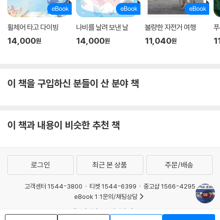
휠체어 타고 다이빙
나비를 날려 보낸 날
불량한 자전거 여행
푸
14,000
14,000
11,040
1
원
원
원
이 책을 구입하신 분들이 산 분야 책
이 책과 내용이 비슷한 추천 책
로그인
최근 본 상품
주문/배송
고객센터 1544-3800
티켓 1544-6399
중고샵 1566-4295
eBook 1:1문의/채팅상담
예스이십사(주) 사업자 정보