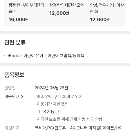
탐정 칸 : 부리부리단의
탐정 칸의 대단한 모험
안녕, 전우치? 1 : 이상
습격
한 집
12,000
원
16,000
12,600
원
원
관련 분류
eBook
어린이 유아
어린이 그림책/동화책
품목정보
발행일
2024년 06월 26일
이용안내
배송 없이 구매 후 바로 읽기
이용기간 제한없음
TTS 가능
저작권 보호를 위해 인쇄 기능 제공 안함
지원기기
크레마,PC(윈도우 - 4K 모니터 미지원),아이폰,아이