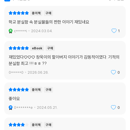
종이책
구매
학교 분실함 속 분실물들의 짠한 이야기 재밌네요
c*****i
2024.03.04.
1
eBook
구매
재밌었다♡♡♡ 창욱이의 할아버지 이야기가 감동적이였다. 기적의
분실함 최고 !!!ㅎㅎ ??
0*****0
2026.06.26.
0
종이책
구매
좋아요
0*******e
2024.05.21.
0
종이책
구매