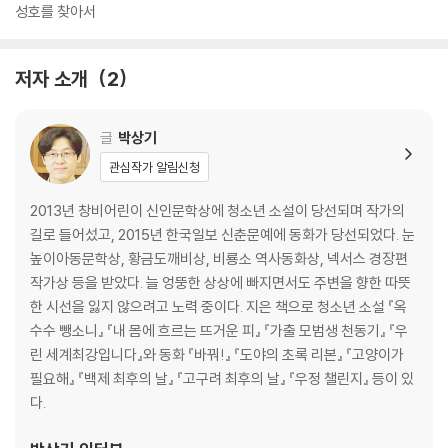
성호를 찾아서
저자 소개
2
글
박상기
관심작가 알림신청
2013년 창비어린이 신인문학상에 청소년 소설이 당선되며 작가의
길로 들어섰고, 2015년 한국일보 신춘문예에 동화가 당선되었다. 눈
높이아동문학상, 황금도깨비상, 비룡소 역사동화상, 넥서스 경장편
작가상 등을 받았다. 늘 엉뚱한 상상에 빠지면서도 주변을 향한 따뜻
한 시선을 잃지 않으려고 노력 중이다. 지은 책으로 청소년 소설 『옥
수수 뺑소니』 『내 몸에 흐르는 뜨거운 피』 『가출 모범생 천동기』 『우
린 세계최강입니다』와 동화 『바꿔!』 『도야의 초록 리본』 『고양이가
필요해』 『백제 최후의 날』 『고구려 최후의 날』 『우정 챌린지』 등이 있
다.