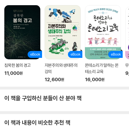
침묵한 봄의 경고
자본주의와 생태주의
몬테소리가 말하는 몬
무
강의
테소리 교육
11,000
9
원
12,600
16,000
원
원
이 책을 구입하신 분들이 산 분야 책
이 책과 내용이 비슷한 추천 책