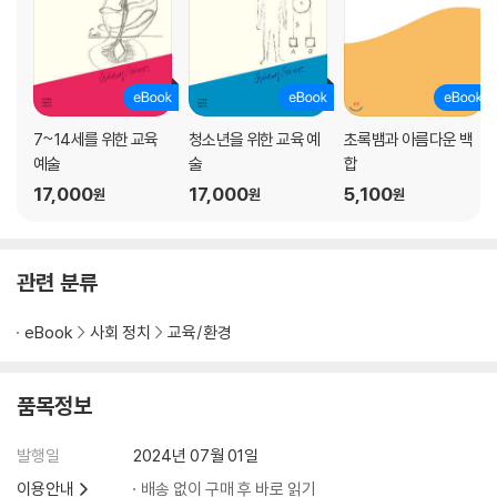
7~14세를 위한 교육
청소년을 위한 교육 예
초록뱀과 아름다운 백
예술
술
합
17,000
17,000
5,100
원
원
원
관련 분류
eBook
사회 정치
교육/환경
품목정보
발행일
2024년 07월 01일
이용안내
배송 없이 구매 후 바로 읽기