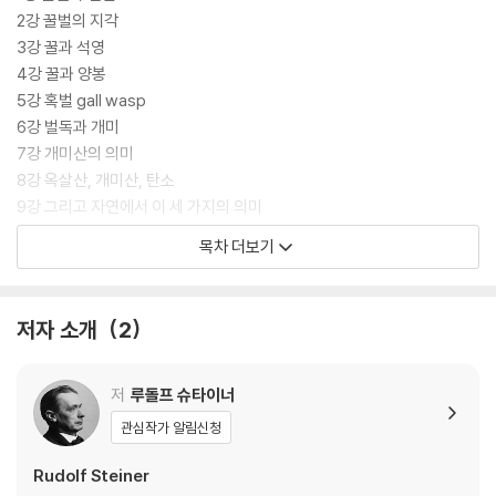
2강 꿀벌의 지각
3강 꿀과 석영
4강 꿀과 양봉
5강 혹벌 gall wasp
6강 벌독과 개미
7강 개미산의 의미
8강 옥살산, 개미산, 탄소
9강 그리고 자연에서 이 세 가지의 의미
목차 더보기
옮긴이의 말
추천사
저자 소개
2
저
루돌프 슈타이너
관심작가 알림신청
Rudolf Steiner