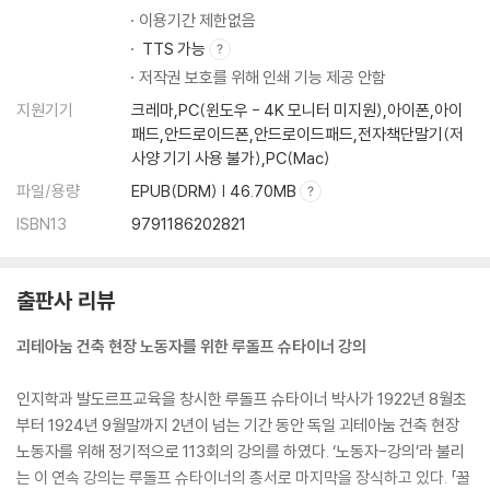
이용기간 제한없음
TTS 가능
저작권 보호를 위해 인쇄 기능 제공 안함
지원기기
크레마,PC(윈도우 - 4K 모니터 미지원),아이폰,아이
패드,안드로이드폰,안드로이드패드,전자책단말기(저
사양 기기 사용 불가),PC(Mac)
파일/용량
EPUB(DRM) | 46.70MB
ISBN13
9791186202821
출판사 리뷰
괴테아눔 건축 현장 노동자를 위한 루돌프 슈타이너 강의
인지학과 발도르프교육을 창시한 루돌프 슈타이너 박사가 1922년 8월초
부터 1924년 9월말까지 2년이 넘는 기간 동안 독일 괴테아눔 건축 현장
노동자를 위해 정기적으로 113회의 강의를 하였다. ‘노동자-강의’라 불리
는 이 연속 강의는 루돌프 슈타이너의 총서로 마지막을 장식하고 있다. 「꿀