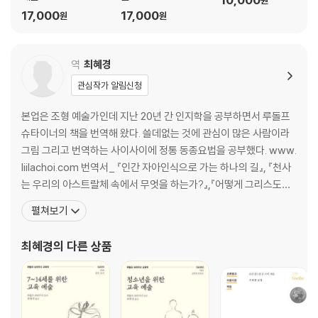
원
17,000
17,000
원
원
역
최혜경
관심작가 알림신청
본업은 조형 예술가인데 지난 20년 간 인지학을 공부하면서 루돌프
슈타이너의 책을 번역해 왔다. 쓸데없는 것에 관심이 많은 사람이라
그림 그리고 번역하는 사이사이에 정통 동종요법을 공부했다. www.
liilachoi.com 번역서_ 『인간 자아인식으로 가는 하나의 길』, 『천사
는 우리의 아스트랄체 속에서 무엇을 하는가?』,『어떻게 그리스도를
발견하는가』 ,『죽음, 이는 곧 삶의 변화이니!』, 『발도르프 학교와 그
펼쳐보기
정신』, 『자유의 철학』, 『교육예술 1, 인간에 대한 보편적인 앎』, 『교육
예술 2, 발도르프 교육 방법론적 고찰』, 『교육예술 3, 세미나 논의와
최혜경
의 다른 상품
교과과정 강의