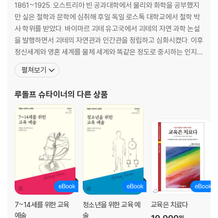
1861~1925. 오스트리아 빈 공과대학에서 물리와 화학을 공부했지
만 실은 철학과 문학에 심취해 후일 독일 로스톡 대학교에서 철학 박
사 학위를 받았다. 바이마르 괴테 유고국에서 괴테의 자연 과학 논설
을 발행하면서 괴테의 자연관과 인간관을 정립하고 심화시켰다. 이후
정신세계와 영혼 세계를 물체 세계와 똑같은 정도로 중시하는 인지학
을 창시하고, 제 1차 세계대전을 기점으로 추종자들의 요구에 따라 철
펼쳐보기
학적, 인지학적 정신과학에서 실생활에 적용할 수 있는 학문 분야를
개척하기 시작했다. 인지학을 근거로 하는 실용 학문에는 발도르프
루돌프 슈타이너
의 다른 상품
교육학, 생명 역동 농법, 인지학적 의학과 약학, 사회
7~14세를 위한 교육
청소년을 위한 교육 예
교육은 치료다
예술
술
10,000