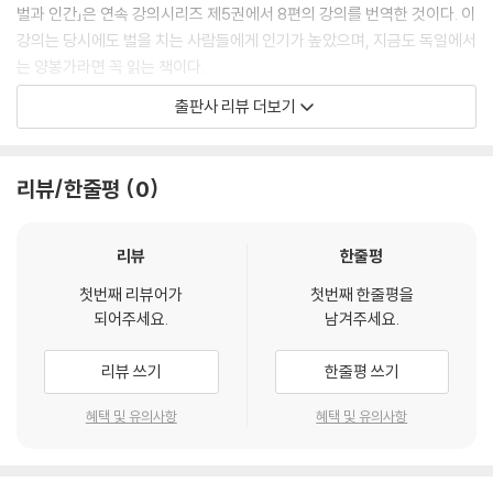
벌과 인간」은 연속 강의시리즈 제5권에서 8편의 강의를 번역한 것이다. 이
강의는 당시에도 벌을 치는 사람들에게 인기가 높았으며, 지금도 독일에서
는 양봉가라면 꼭 읽는 책이다.
출판사 리뷰 더보기
꿀벌이나 말벌 혹은 개미와 같은 보잘 것 없는 존재와 인간의 연관성, 더 나
아가 그것들의 세계와 우주에 대한 연관성을 끊임없이 이야기한다. 이것을
간과하고 수익성만 주시하며 양봉과 농사를 산업으로만 하면 미래에 어떤
리뷰/한줄평
0
일이 일어날 수 있는지 경고한다. 정말로 100년이 지난 현재 양봉이 완전
히 사라지지는 않았지만, 허약해서 쉽게 병들고 그 개체수도 점점 줄어들
고 있는 '꿀벌 상태'를 보면 지금의 인류가 보아야할 현실적인 가치가 무엇
리뷰
한줄평
인지를 찾을 수 있다.
첫번째 리뷰어가
첫번째 한줄평을
되어주세요.
남겨주세요.
발도르프 100주년 기념, 펀딩 출판
리뷰 쓰기
한줄평 쓰기
루돌프 슈타이너의 인지학을 바탕으로 한 발도르프 학교가 올해 100주년
을 맞아 ‘세상을 바꾸는 배움Learn to Change the World’이라는 슬로
혜택 및 유의사항
혜택 및 유의사항
건 아래 다양한 프로젝트를 전 세계적으로 함께하고 있다. 그 중 ‘꿀벌 살리
기’ 프로젝트로 한국 발도르프학교와 단체에서는 펀딩과 기부를 모아서 이
강의록을 출판하였다.