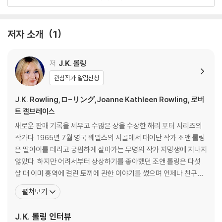
20주년을 맞아 새롭게 출간한 『해리 포터』 시리즈는 ‘21세기 고전’이라 불
릴 만한 품격에 맞춰 작품의 완성도를 높였다. 7권 『해리 포터와 죽음의 성
물』로 완간된 기존의 『해리 포터』 시리즈는 빈틈없는 소설적 구성과 생생
저자 소개
1
한 캐릭터 그리고 마법 세계를 정교하게 묘사하며 풍부한 상상력이 돋보이
면서도 정밀한 세계관을 구축해 나갔다. 하지만 지금까지 출간된 책들은 J.
저
J.K. 롤링
K. 롤링이 펼쳐 나가는 판타지 세계의 규모가 어느 정도이며 그 속에 어떠
한 소설적 장치를 심어 놓았는지 알 수 없는 상태에서 번역 작업이 이루어
관심작가 알림신청
졌다. 또한 1~7편 모두 완결성을 갖추었지만, 시리즈의 특성상 편과 편을
J.K. Rowling,ロ-リング,Joanne Kathleen Rowling, 로버
이어 주며 작품 전체를 관통하는 서사의 개연성과 완결성은 마지막 편이
트 갤브레이스
출간된 이후에나 파악할 수밖에 없었다. 그러다 보니 작가가 어느 장면에
복선을 깔아 두었고, 어느 장면이 작가가 창조한 세계관을 이해하는 중요
새로운 판매 기록을 세우고 수많은 상을 수상한 해리 포터 시리즈의
한 역할을 하는지 의미를 파악하며 번역하기에는 한계가 있었다.
작가다. 1965년 7월 영국 웨일스의 시골에서 태어난 작가 조앤 롤링
은 딸아이를 데리고 궁핍하게 살아가는 무명의 작가 지망생에 지나지
이번에 선보이는 『해리 포터』 시리즈에는 J.K. 롤링이 작품 속에 이룩해놓
않았다. 하지만 어려서부터 상상하기를 좋아했던 조앤 롤링은 다섯
은 문학적 성취가 완벽하게 구현되어 있다. 복선과 반전을 선사하는 문학
살 때 이미 홍역에 걸린 토끼에 관한 이야기를 썼으며 언제나 친구들
적 장치들을 보다 정교하고 세련되게 다듬었으며, 인물들 사이의 관계나
에게 둘러싸여 희한한 사건이나 모험담을 꾸며내어 들려주는 등 일찍
펼쳐보기
그들의 숨겨진 비밀 그리고 성격이 도드라지는 말투의 미세한 뉘앙스까지
부터 소설가로서의 재능을 보였다. 롤링은 엑스터 대학에서 불문학과
점검했다. 『해리 포터』의 세계에 처음 발을 들여놓는 독자는 물론, 그동안
고전을 읽으며 작가의 꿈을 키웠고 졸업한 뒤에는 국제 사면 위원회
J.K. 롤링
인터뷰
『해리 포터』의 세계를 즐겨 찾아왔던 독자 모두에게 완성도 높은 만족과
에서 임시 직원으로 일하면서 틈틈히 글을 썼다. 19