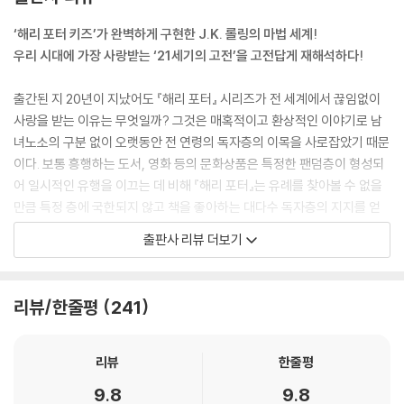
‘해리 포터 키즈’가 완벽하게 구현한 J.K. 롤링의 마법 세계!
우리 시대에 가장 사랑받는 ‘21세기의 고전’을 고전답게 재해석하다!
출간된 지 20년이 지났어도 『해리 포터』 시리즈가 전 세계에서 끊임없이
사랑을 받는 이유는 무엇일까? 그것은 매혹적이고 환상적인 이야기로 남
녀노소의 구분 없이 오랫동안 전 연령의 독자층의 이목을 사로잡았기 때문
이다. 보통 흥행하는 도서, 영화 등의 문화상품은 특정한 팬덤층이 형성되
어 일시적인 유행을 이끄는 데 비해 『해리 포터』는 유례를 찾아볼 수 없을
만큼 특정 층에 국한되지 않고 책을 좋아하는 대다수 독자층의 지지를 얻
고 있다. 이러한 현상이 20년 동안 지속되다 보니, 청소년 시절 『해리 포
출판사 리뷰 더보기
터』를 경험했던 1세대들이 부모 세대가 되어 자녀에게 소개시켜주면서 시
간이 흐를수록 새로운 독자층이 생겨나고 있다.
리뷰/한줄평
241
20주년에 맞춰 다음 세대를 위해 새롭게 번역 작업을 한 강동혁 역자 또한
중학생 시절 『해리 포터』에 흠뻑 빠져든 ‘해리 포터 키즈’였다. 그는 독서의
즐거움에 그치지 않고 직접 포털사이트에 ‘호그와트 마법학교’라는 카페를
리뷰
한줄평
만들어 ‘해리 포터’ 세계의 이모저모를 수많은 카페 회원들과 공유했고, 대
9.8
9.8
학의 영어영문학과에 진학해서는 제프리 초서나 셰익스피어 같은 영문학