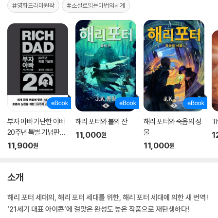
#영화드라마원작
#소설로읽는마법의세계
부자 아빠 가난한 아빠
해리 포터와 불의 잔
해리 포터와 죽음의 성
T
20주년 특별 기념판
물
11,000
1
원
[부자 아빠 가난한 아빠
11,900
11,000
원
원
1 개정증보판]
소개
해리 포터 세대의, 해리 포터 세대를 위한, 해리 포터 세대에 의한 새 번역!
‘21세기 대표 아이콘’에 걸맞은 완성도 높은 작품으로 재탄생하다!