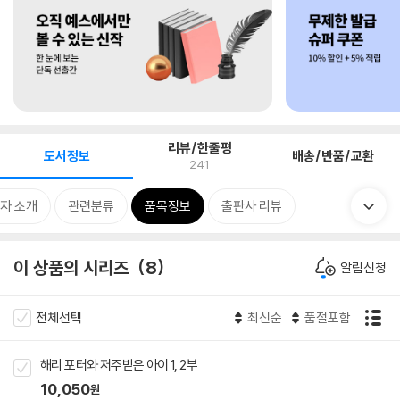
리뷰/한줄평
도서정보
배송/반품/교환
241
자 소개
관련분류
품목정보
출판사 리뷰
이 상품의 시리즈
8
알림신청
전체선택
최신순
품절포함
해리 포터와 저주받은 아이 1, 2부
10,050
원