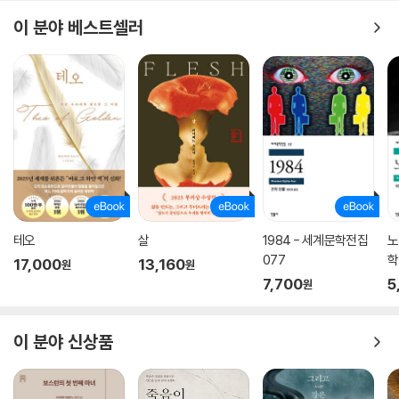
그중 하나인 딱총나무 지팡이는 볼드모트가, 나머지 하나인 투명 망토는
이 분야 베스트셀러
자신이 갖고 있다는 것을 알게 된다. 마지막 남은 죽음의 성물이 어디 있는
지, 볼드모트와 대적할 방도는 무엇인지도 모른 채, 마지막 남은 호크룩스
를 파괴하고 볼드모트와의 결전을 치르기 위해 해리와 친구들은 죽음을 먹
는 자들이 장악하고 있는 호그와트로 잠입한다.
테오
살
1984 - 세계문학전집
노
077
학
17,000
13,160
원
원
7,700
5
원
이 분야 신상품