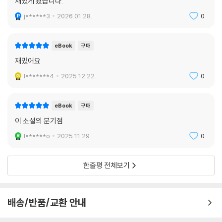
재밌게 봤습니다.
6탄 『해리포터와 혼혈 왕자』
j******3
2026.01.28.
0
볼드모트의 영향력이 커지는 가운데 마법사 세계와 머글 세계는 경계 상태
에 들어가게 된다. 덤블도어와 해리의 설득으로 호그와트 교수로 취임한
eBook
구매
슬러그혼은 마법약 과목을 가르치고, 스네이프는 어둠의 마법 방어술을 가
재밌어요
르치게 된다. 슬러그혼의 첫 수업에서 해리는 혼혈 왕자라는 별칭을 가진
소년이 쓰던 책을 받게 되고, 그 책의 도움으로 마법의 약 수업에서 두각을
l*******4
2025.12.22.
0
보인다. 한편 덤블도어는 해리에게 볼드모트와 관련된 과거의 기억들을 보
여주며 볼드모트가 자신의 영혼을 7개의 호크룩스에 나누어 놓았다는 사
eBook
구매
실을 알려준다. 두 사람은 호크룩스를 찾기 위해 볼드모트가 어린 시절 들
이 소설의 분기점
렀던 동굴을 찾지만 별 소득을 얻지 못한다. 지친 몸으로 학교에 돌아온 해
리는 잠입한 볼드모트의 추종자들과 맞닥뜨리고, 뼈아픈 상실을 경험하게
l******o
2025.11.29.
0
된다.
한줄평 전체보기
7탄 『해리포터와 죽음의 성물』
열일곱 살이 되기 직전, 더즐리 가에 걸린 보호마법이 걷히기 전에 친구들
의 미끼작전으로 은신처로 몸을 피한 해리는 론과 헤르미온느와 함께 덤블
배송/반품/교환 안내
도어의 뜻을 이어 호크룩스를 찾기로 결심한다. 덤블도어의 유품을 조사하
던 중 죽음을 피하는 강력한 마법 물품인 ‘죽음의 성물’이 실제로 존재하며