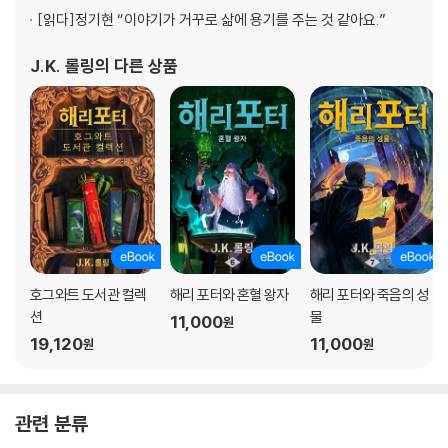
[읽다]
정기현 “이야기가 거꾸로 삶에 용기를 주는 것 같아요.”
감동을 선사할 것이다.
J.K. 롤링
의 다른 상품
호그와트 도서관 컬렉
해리 포터와 혼혈 왕자
해리 포터와 죽음의 성
션
물
11,000
원
19,120
11,000
원
원
관련 분류