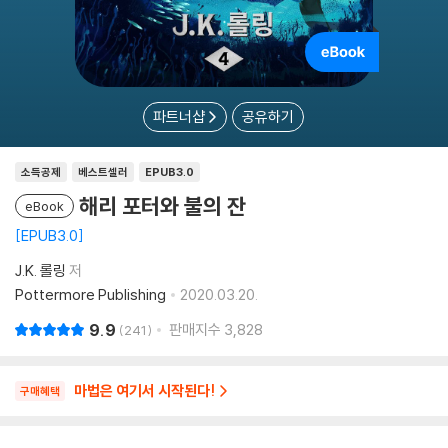
파트너샵
공유하기
소득공제
베스트셀러
EPUB3.0
해리 포터와 불의 잔
eBook
EPUB3.0
J.K. 롤링
저
Pottermore Publishing
2020.03.20.
9.9
판매지수
3,828
241
마법은 여기서 시작된다!
구매혜택