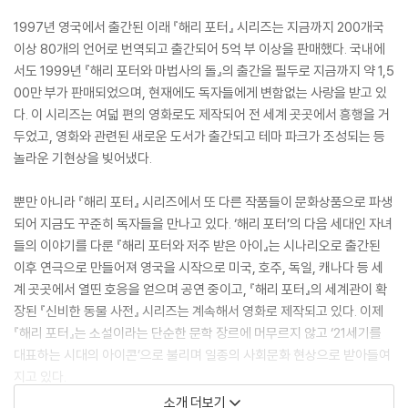
1997년 영국에서 출간된 이래 『해리 포터』 시리즈는 지금까지 200개국
이상 80개의 언어로 번역되고 출간되어 5억 부 이상을 판매했다. 국내에
서도 1999년 『해리 포터와 마법사의 돌』의 출간을 필두로 지금까지 약 1,5
00만 부가 판매되었으며, 현재에도 독자들에게 변함없는 사랑을 받고 있
다. 이 시리즈는 여덟 편의 영화로도 제작되어 전 세계 곳곳에서 흥행을 거
두었고, 영화와 관련된 새로운 도서가 출간되고 테마 파크가 조성되는 등
놀라운 기현상을 빚어냈다.
뿐만 아니라 『해리 포터』 시리즈에서 또 다른 작품들이 문화상품으로 파생
되어 지금도 꾸준히 독자들을 만나고 있다. ‘해리 포터’의 다음 세대인 자녀
들의 이야기를 다룬 『해리 포터와 저주 받은 아이』는 시나리오로 출간된
이후 연극으로 만들어져 영국을 시작으로 미국, 호주, 독일, 캐나다 등 세
계 곳곳에서 열띤 호응을 얻으며 공연 중이고, 『해리 포터』의 세계관이 확
장된 『신비한 동물 사전』 시리즈는 계속해서 영화로 제작되고 있다. 이제
『해리 포터』는 소설이라는 단순한 문학 장르에 머무르지 않고 ‘21세기를
대표하는 시대의 아이콘’으로 불리며 일종의 사회문화 현상으로 받아들여
지고 있다.
소개 더보기