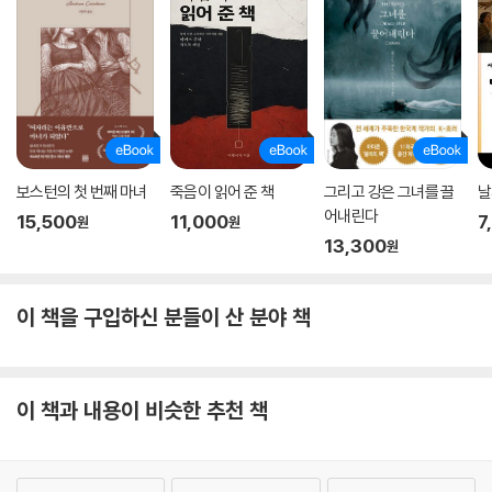
보스턴의 첫 번째 마녀
죽음이 읽어 준 책
그리고 강은 그녀를 끌
날
어내린다
15,500
11,000
7
원
원
13,300
원
이 책을 구입하신 분들이 산 분야 책
이 책과 내용이 비슷한 추천 책