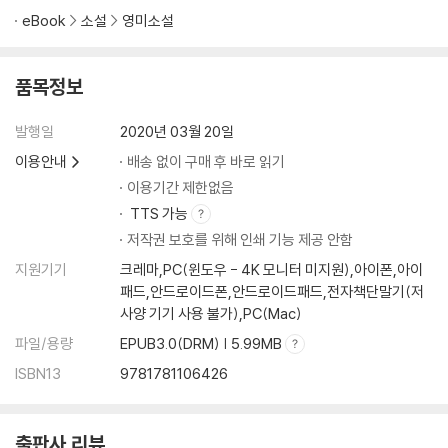
eBook
소설
영미소설
품목정보
발행일
2020년 03월 20일
이용안내
배송 없이 구매 후 바로 읽기
이용기간 제한없음
TTS 가능
저작권 보호를 위해 인쇄 기능 제공 안함
지원기기
크레마,PC(윈도우 - 4K 모니터 미지원),아이폰,아이
패드,안드로이드폰,안드로이드패드,전자책단말기(저
사양 기기 사용 불가),PC(Mac)
파일/용량
EPUB3.0(DRM) | 5.99MB
ISBN13
9781781106426
출판사 리뷰