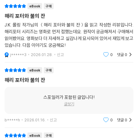
eBook
구매
[해리포터 시리즈]의 줄거리
해리 포터와 불의 잔
1탄 『해리포터와 마법사의 돌』
J.K. 롤링 작가님의 ＜해리 포터와 불의 잔＞을 읽고 작성한 리뷰입니다.
어둠의 마왕 볼드모트에게 부모를 잃고 홀로 살아남은 아이, 해리는 안전
해리포터 시리즈는 영화로 먼저 접했는데요. 원작이 궁금해져서 구매해서
읽어봤어요. 영화보다 더 자세하고 실감나게 묘사되어 있어서 재밌게 보고
을 위해 마법사가 아닌 사람인 ‘머글’ 페투니아 이모와 버논 이모부 손에 길
있습니다. 다음 이야기도 궁금해요!
러지며 불우한 어린 시절을 보낸다. 열한 번째 생일날, 해그리드를 통해 자
신이 마법사라는 사실을 알게 된 해리는 호그와트 마법학교에 입학해 헤르
j******3
2026.01.28.
신고
0
댓글
0
미온느 그레인저, 론 위즐리라는 친구들과 함께 영생을 주는 마법사의 돌
을 찾는 엄청난 모험을 시작하게 된다.
eBook
구매
해리 포터와 불의 잔
2탄 『해리포터와 비밀의 방』
더즐리 이모부네 집에서 끔찍한 방학을 보내던 해리에게 도비라는 집요정
스포일러가 포함된 글입니다!
이 나타나 학교로 돌아가지 말라고 경고한다. 그 말을 무시하고 호그와트
글보기
로 돌아간 해리는 머글 출신 아이들을 대상으로 한 의문의 습격 사건에 연
루된다. ‘슬리데린의 후계자’가 비밀의 방을 열고 괴물을 풀어줬다는 소문
이 돌고, 해리는 뱀의 말을 할 줄 안다는 이유로 습격사건의 범인으로 모함
b*****h
2026.01.16.
신고
0
댓글
0
을 받는다. 헤르미온느마저 습격사건의 피해자가 되고 론의 동생 지니가
납치당해 사라지자, 해리와 론은 직접 비밀의 방을 찾아 지니를 구해오기
eBook
구매