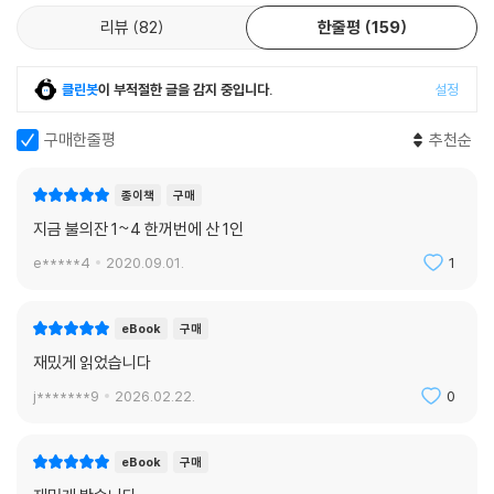
리가 뽑혔는데도, 전례 없이 네 번째 대표로 아직 나이 어린 해리가 또 뽑혀
리뷰
82
한줄평
159
구설수에 오른다. 누가 불의 잔을 조작해 해리가 뽑히게 된 것인지조차 모
르는 상황에서 시합은 속행되고, 마지막 시합 날 함께 우승컵을 잡은 케드
클린봇
이 부적절한 글을 감지 중입니다.
설정
릭과 해리는 볼드모트가 있는 곳으로 소환된다. 케드릭은 볼드모트에게 살
해당하지만, 해리는 부모 영혼의 도움으로 그 자리를 간신히 탈출하여 다
구매한줄평
추천순
시 호그와트로 돌아온다.
종이책
구매
5탄 『해리포터와 불사조 기사단』
지금 불의잔 1~4 한꺼번에 산 1인
사사건건 해리를 괴롭히는 사촌 두들리와 다투다 디멘터의 습격을 받은 해
리는 우여곡절 끝에 친구 론과 헤르미온느가 있는 불사조 기사단의 비밀
e*****4
2020.09.01.
1
본부로 가게 된다. 볼드모트에 대항하는 비밀 단체였지만, 정작 해리는 나
이가 어리다는 이유로 기사단에 가입하지 못한다. 한편 퍼지 마법부 장관
eBook
구매
의 심복인 돌로레스 제인 엄브릿지가 호그와트에 부임하여 어둠의 마법 방
재밌게 읽었습니다
어술을 전혀 익히지 못하게 하자, 해리는 론, 헤르미온느와 더불어 ‘덤블도
어의 군대’라는 모임을 조직, 몰래 마법을 익힌다. 이 일로 해리가 퇴학당할
j*******9
2026.02.22.
0
위기에 처하자 덤블도어는 대신 죄를 뒤집어쓰고 마법부의 감시를 피해 몸
을 감춘다. 한편 해리는 대부 시리우스가 볼드모트에 의해 마법부의 미스
eBook
구매
터리 부서로 끌려가는 꿈을 꾸고 친구들과 구출 작전을 개시한다.