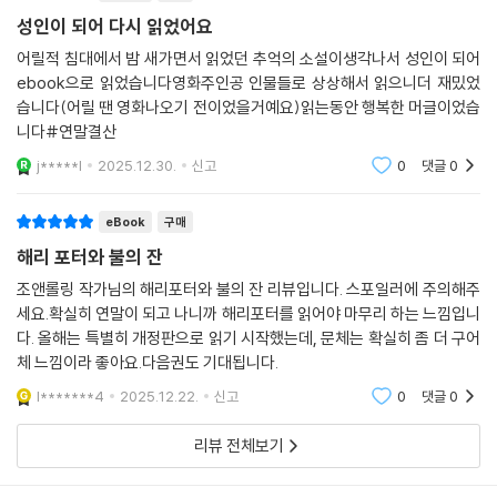
로 한다.
성인이 되어 다시 읽었어요
어릴적 침대에서 밤 새가면서 읽었던 추억의 소설이생각나서 성인이 되어
3탄 『해리포터와 아즈카반의 죄수』
ebook으로 읽었습니다영화주인공 인물들로 상상해서 읽으니더 재밌었
여느 때처럼 괴로운 여름방학을 보내던 해리는 심한 모욕을 받고 화가 난
습니다(어릴 땐 영화나오기 전이었을거예요)읽는동안 행복한 머글이었습
나머지, 더즐리 이모부의 여동생에게 무단으로 마법을 건다. 집을 뛰쳐나
니다#연말결산
온 해리는 퇴학당할지도 모른다는 생각에 상심하지만, 그를 기다리는 건
j*****l
2025.12.30.
신고
0
댓글
0
더 큰 문제다. 바로 12년 동안 아즈카반이라는 마법사 감옥에 수감되어 있
던 악명 높은 살인자, 시리우스 블랙이 탈옥해 해리를 노린다는 소식이다.
eBook
구매
론네 식구들에게 보호받으며 방학을 보낸 해리가 호그와트로 돌아가자, 시
리우스 블랙이 침입한 흔적이 학교 곳곳에서 발견된다. 그가 부모님을 배
해리 포터와 불의 잔
신하여 죽음에 이르게 했다는 것을 알게 된 해리는 단짝 친구들과 함께 시
조앤롤링 작가님의 해리포터와 불의 잔 리뷰입니다. 스포일러에 주의해주
리우스 블랙을 찾아나선다.
세요.확실히 연말이 되고 나니까 해리포터를 읽어야 마무리 하는 느낌입니
다. 올해는 특별히 개정판으로 읽기 시작했는데, 문체는 확실히 좀 더 구어
4탄 『해리포터와 불의 잔』
체 느낌이라 좋아요.다음권도 기대됩니다.
마법사 세계의 최대 게임인 퀴디치 월드컵 중 볼드모트의 상징인 어둠의
l*******4
2025.12.22.
신고
0
댓글
0
표식이 밤하늘에 떠오른다. 해리를 비롯한 마법사 세계가 다시 불안에 떠
는 가운데 호그와트에서는 유럽의 유명한 세 마법학교에서 각 한 명씩의
리뷰 전체보기
대표를 선발하여 겨루는 트리위저드 대회가 개최된다. 17세 이하는 출전
할 수 없을 정도로 위험한 이 대회에 이미 호그와트의 대표로 케드릭 디고