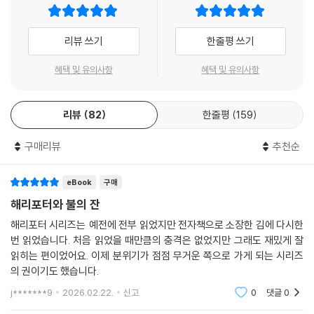
에서 큰 비중을 차지하는 작가들의 작품과 『해리 포터』 시리즈를 친구들과
비교·분석하기도 했다.
리뷰 쓰기
한줄평 쓰기
한편으로 그는 성인이 되어 원서를 접하게 되면서 독자 입장에서 아쉬움을
혜택 및 유의사항
혜택 및 유의사항
느끼기도 했다. 사실 20년 전만 해도 ‘판타지’는 국내 문학시장에서는 전문
적인 장르로 인정받지 못했고, 호그와트에 입학하는 어린 해리가 주인공으
리뷰
82
한줄평
159
로 등장하는 『해리 포터』는 더더욱 ‘어린이들이 읽는 책’이라는 공고한 선
입견을 떼어 낼 수 없었다. 그 때문에 기존 번역본에서는 몰입감과 가독성
구매리뷰
추천순
을 높여 주는 장점을 살렸지만, 주된 독자층인 청소년에 맞춰 번역 과정에
서 어휘를 조절해야 했다. 역자는 성인이 된 1세대들도 꾸준히 읽는 ‘고
전’이 된 만큼, 이번에 출간되는 시리즈는 작가의 은유와 비유적인 표현은
eBook
구매
물론 의도를 독자들이 생생하게 느낄 수 있는 데 번역의 주안점을 삼았다.
해리포터와 불의 잔
기존 번역본에서 순화된 표현이나 미묘한 뉘앙스의 차이 또한 꼼꼼하게 검
해리포터 시리즈는 예전에 전부 읽었지만 전자책으로 소장한 김에 다시한
토하고 크고 작은 톱니바퀴를 만들 듯 세밀하게 보완했다.
번 읽었습니다. 처음 읽었을 때만큼의 충격은 없었지만 그래도 재밌게 잘
읽히는 편이었어요. 이제 분위기가 점점 무거운 쪽으로 가게 되는 시리즈
역자는 해리 포터를 처음 만나는 어린 세대가 20년이 지나 성인의 눈높이
의 권이기도 했습니다.
에서 읽어도 어색함 없이 책을 통해 ‘해리 포터’ 세계를 경험하며 기쁨을 만
j*******9
2026.02.22.
신고
0
댓글
0
끽할 수 있도록 고전의 깊이로 담아냈다.