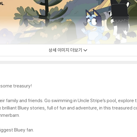
상세 이미지 더보기
wesome treasury!
their family and friends. Go swimming in Uncle Stripe’s pool, explor
rilliant Bluey stories, full of fun and adventure, in this treasured 
ammerbarn.
biggest Bluey fan.