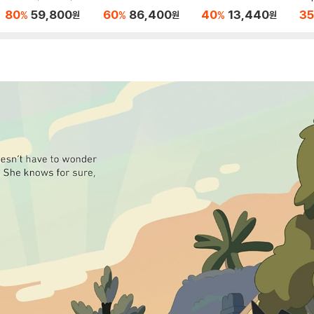
트 (블루) The Ultima
Box Set
80
59,800
60
86,400
40
13,440
35
%
%
%
원
원
원
te Peppa Pig Collect
ion : 50 Book Box Se
t