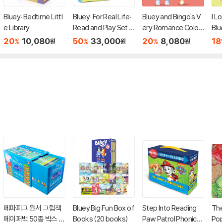
Bluey: Bedtime Littl
Bluey: For Real Life:
Bluey and Bingo's V
I L
e Library
Read and Play Set w
ery Romance Colori
Blu
ith 8 Books
ng Book
20
10,080
50
33,000
20
8,080
18
%
%
%
원
원
원
페파피그 원서 그림책
Bluey Big Fun Box of
Step Into Reading :
The
페이퍼백 50종 박스 세
Books (20 books)
Paw Patrol Phonics
Po