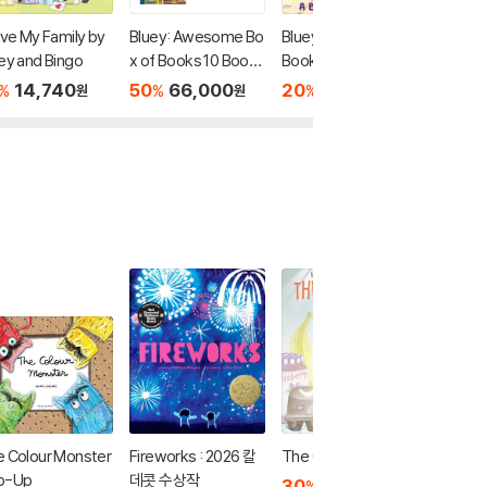
ove My Family by
Bluey: Awesome Bo
Bluey: A Big Pop-Up
Bluey: 
ey and Bingo
x of Books 10 Books
Book
Book
Box Set
14,740
50
66,000
20
38,320
20
2
%
%
%
%
원
원
원
 Colour Monster
Fireworks : 2026 칼
The Good Egg
Disney 
p-Up
데콧 수상작
Reader 
30
8,190
%
원