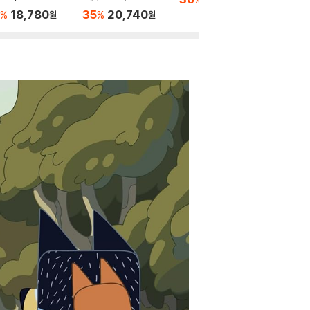
ary and 
18,780
35
20,740
35
3
%
%
%
원
원
eader 
Set