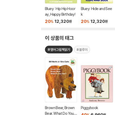
Bluey : Hip Hip Hoor
Bluey: Hide and See
ay, Happy Birthday!
k
20
12,320
20
12,320
%
%
원
원
이 상품의 태그
#영어그림책읽기
#블루이
Brown Bear, Brown
Piggybook
Bear, What Do You S
40
6,960
%
원