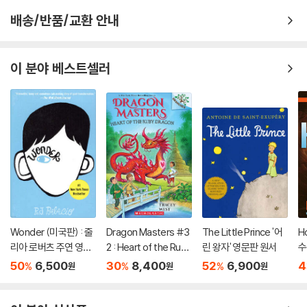
배송/반품/교환 안내
이 분야 베스트셀러
Wonder (미국판) : 줄
Dragon Masters #3
The Little Prince '어
H
리아 로버츠 주연 영화
2 : Heart of the Ruby
린 왕자' 영문판 원서
수
'원더' 원작 소설
Dragon (A Branches
50
6,500
30
8,400
52
6,900
4
%
%
%
원
원
원
Book)