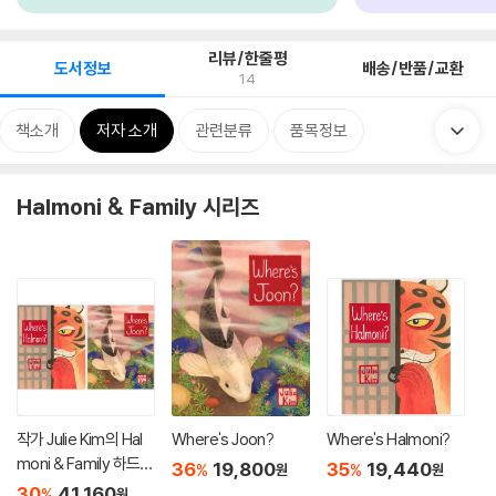
리뷰/한줄평
도서정보
배송/반품/교환
14
책소개
저자 소개
관련분류
품목정보
Halmoni & Family 시리즈
작가 Julie Kim의 Hal
Where's Joon?
Where's Halmoni?
moni & Family 하드커
36
19,800
35
19,440
%
%
원
원
버 2종 세트
30
41,160
%
원