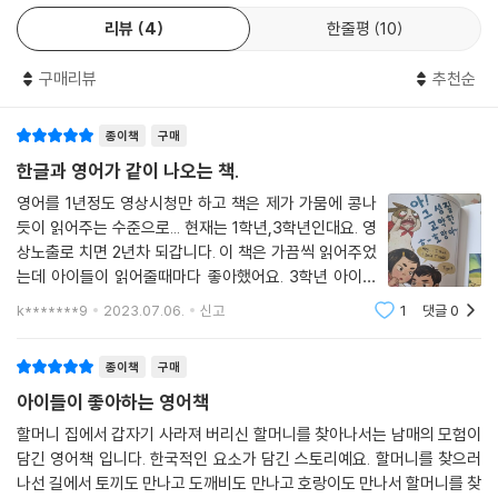
리뷰
4
한줄평
10
구매리뷰
추천순
종이책
구매
한글과 영어가 같이 나오는 책.
영어를 1년정도 영상시청만 하고 책은 제가 가뭄에 콩나
듯이 읽어주는 수준으로... 현재는 1학년,3학년인대요. 영
상노출로 치면 2년차 되갑니다. 이 책은 가끔씩 읽어주었
는데 아이들이 읽어줄때마다 좋아했어요. 3학년 아이는
스스로 가져다가 보고 있어요. 한글과 영어가 같이 들어가
k*******9
2023.07.06.
신고
1
댓글
0
있어서.. 영어노출 초반에 아이들이 거부감 들지않게 책
접할 수 있는 역할을 했어요. 특히 현재 3학
종이책
구매
아이들이 좋아하는 영어책
할머니 집에서 갑자기 사라져 버리신 할머니를 찾아나서는 남매의 모험이
담긴 영어책 입니다. 한국적인 요소가 담긴 스토리예요. 할머니를 찾으러
나선 길에서 토끼도 만나고 도깨비도 만나고 호랑이도 만나서 할머니를 찾