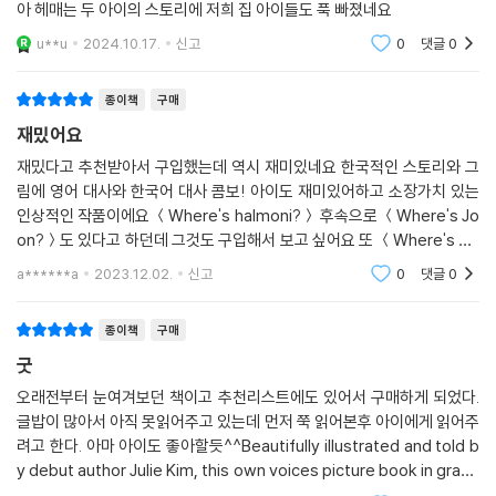
아 헤매는 두 아이의 스토리에 저희 집 아이들도 푹 빠졌네요
u**u
2024.10.17.
신고
0
댓글
0
종이책
구매
재밌어요
재밌다고 추천받아서 구입했는데 역시 재미있네요 한국적인 스토리와 그
림에 영어 대사와 한국어 대사 콤보! 아이도 재미있어하고 소장가치 있는
인상적인 작품이에요 ＜Where's halmoni?＞ 후속으로 ＜Where's Jo
on?＞도 있다고 하던데 그것도 구입해서 보고 싶어요 또 ＜Where's No
ona?＞ 역시 출간되었으면 좋겠어요! 강력 추천합니다
a******a
2023.12.02.
신고
0
댓글
0
종이책
구매
굿
오래전부터 눈여겨보던 책이고 추천리스트에도 있어서 구매하게 되었다.
글밥이 많아서 아직 못읽어주고 있는데 먼저 쭉 읽어본후 아이에게 읽어주
려고 한다. 아마 아이도 좋아할듯^^Beautifully illustrated and told b
y debut author Julie Kim, this own voices picture book in graph
ic-novel style follows a young Korean girl and boy whose sear