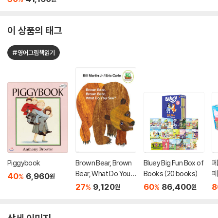
이 상품의 태그
#영어그림책읽기
Piggybook
Brown Bear, Brown
Bluey Big Fun Box of
페
Bear, What Do You S
Books (20 books)
페
40
6,960
%
원
ee?
트
27
9,120
60
86,400
8
%
%
원
원
te
io
t