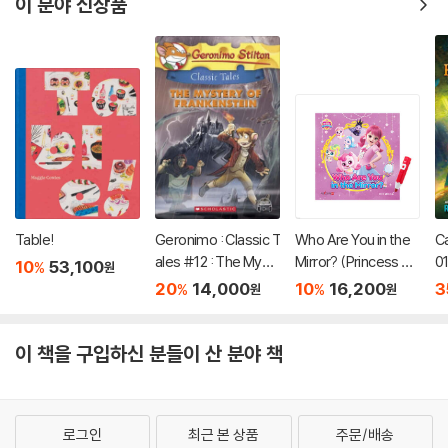
이 분야 신상품
Table!
Geronimo : Classic T
Who Are You in the
C
ales #12 : The Myst
Mirror? (Princess Ca
01
10
53,100
%
원
ery of Frankenstein
tch! Teenieping) (세
20
14,000
10
16,200
3
%
%
원
원
이펜호환 / QR음원 포
함)
이 책을 구입하신 분들이 산 분야 책
로그인
최근 본 상품
주문/배송