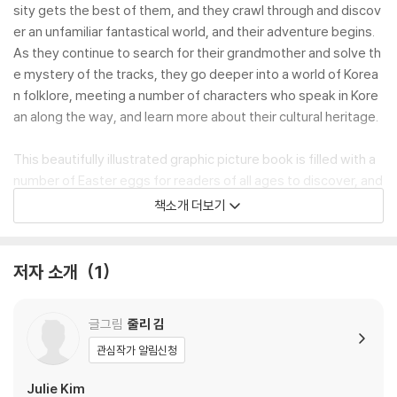
sity gets the best of them, and they crawl through and discov
er an unfamiliar fantastical world, and their adventure begins.
As they continue to search for their grandmother and solve th
e mystery of the tracks, they go deeper into a world of Korea
n folklore, meeting a number of characters who speak in Kore
an along the way, and learn more about their cultural heritage.
This beautifully illustrated graphic picture book is filled with a
number of Easter eggs for readers of all ages to discover, and
is inspired by the Korean folktales that author and illustrator Ju
책소개 더보기
lie Kim heard while growing up. Translations to Korean text in t
he story and more about the folktale-inspired characters are i
ncluded at the end.
저자 소개
1
글그림
줄리 김
관심작가 알림신청
Julie Kim