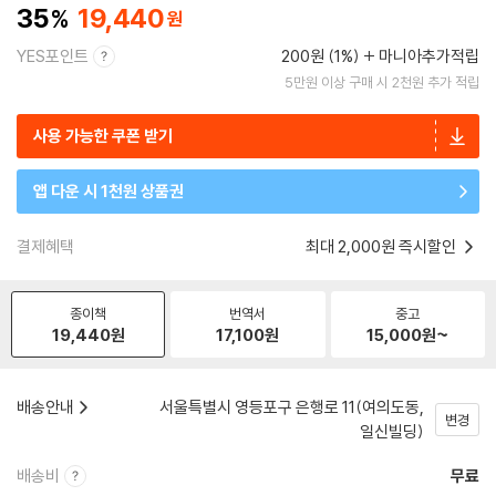
35
19,440
YES포인트
200원 (1%)
마니아추가적립
5만원 이상 구매 시 2천원 추가 적립
사용 가능한 쿠폰 받기
앱 다운 시 1천원 상품권
결제혜택
최대 2,000원 즉시할인
종이책
번역서
중고
19,440
원
17,100
원
15,000
원~
배송안내
서울특별시 영등포구 은행로 11(여의도동,
변경
일신빌딩)
배송비
무료