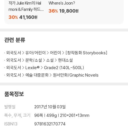
작가 Julie Kim의 Hal
Where's Joon?
moni & Family 하드커
36
19,800
%
원
버 2종 세트
30
41,160
%
원
관련 분류
외국도서
유아/어린이
어린이
[창작동화 Storybooks]
외국도서
문학/소설
소설
현대소설
외국도서
Lexile®
Grade2 (140L-500L)
외국도서
예술 대중문화
원서만화/Graphic Novels
품목정보
발행일
2017년 10월 03일
쪽수, 무게, 크기
96쪽 | 499g | 210*261*13mm
ISBN13
9781632170774