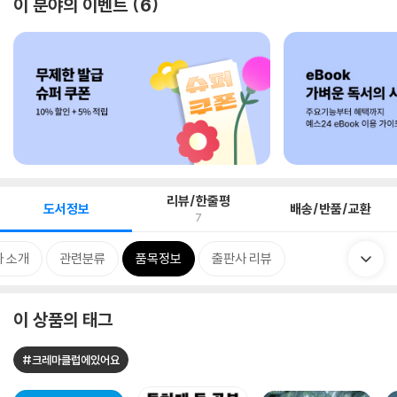
이 분야의 이벤트
6
리뷰/한줄평
도서정보
배송/반품/교환
7
 소개
관련분류
품목정보
출판사 리뷰
이 상품의 태그
#크레마클럽에있어요