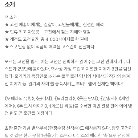
소개
책 소개
★ 고전 애송이에게는 길잡이, 고인물에게는 신선한 해석
★ 인류 최고 아웃풋 - 고전에서 찾는 지혜와 영감
★ 레전드 고전 8권, 총 4,000페이지를 한 권에
★ 스포일링 없이 작품의 매력을 고스란히 전달하다.
모르는 고전을 쉽게, 아는 고전은 신박하게 읽어주는 고전 안내자 키두니
스트가 2년만에 돌아왔다. 역사상 가장 뜨겁고 치열한 이야기 8편을 엄선
했다. 줄거리와 등장인물 소개는 물론 출간 당시의 시대상과 작가의 숨겨
진 이야기 등 ‘읽기의 재미'를 증폭시키는 부비트랩이 산재한 책이다!
《오페라의 유령》, 《금각사》, 《드라큘라》, 《웃는 남자》, 《삼총사》, 《제인
에어》, 《두 도시 이야기》, 《아르센 뤼팽》를 수록한 이번 열정 편에 이어 냉
정 편도 곧 출간될 예정이다.
초판 출간 기념 별책부록(한정수량 선착순)도 예사롭지 않다. 향후 고전이
될 것 같은 현대 문학 1편을 키두스트라 다무스의 예리한 ‘촉'으로 선정해