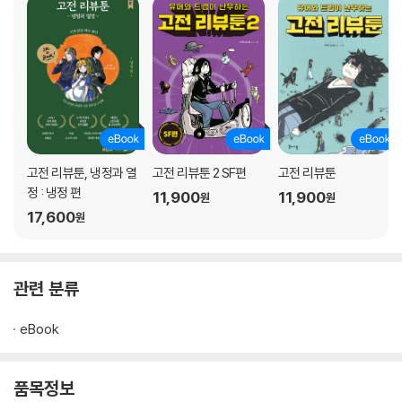
고전 리뷰툰, 냉정과 열
고전 리뷰툰 2 SF편
고전 리뷰툰
정 : 냉정 편
11,900
11,900
원
원
17,600
원
관련 분류
eBook
품목정보