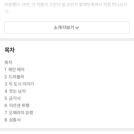
리뷰했다. 과연, 이 작품이 고전이 될 상인지 별책부록에서 직접 만나보시
라!
소개 더보기
골든래빗 [잡학툰] 채널로 오세요
다양한 이벤트가 진행되오니 기대해주세요.
http://pf.kakao.com/_xlxgkIG
목차
목차
1. 제인 에어
2. 드라큘라
3. 두 도시 이야기
4. 웃는 남자
5. 금각사
6. 아르센 뤼팽
7. 오페라의 유령
8. 삼총사