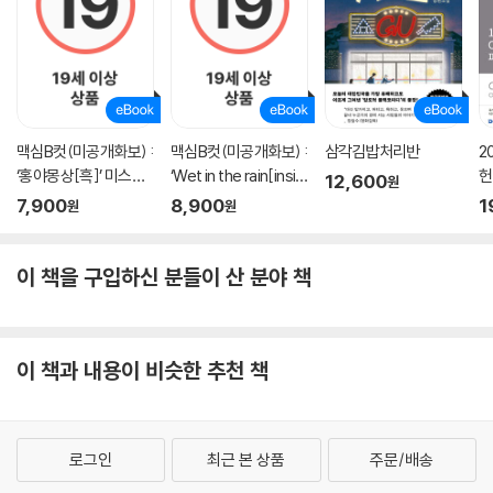
삐에흐 라핏 에 씨(Pierre Lafitte et Cie), 프랑스 파리 아르센 뤼팽이라
는 신사 도둑의 모험을 다룬 단편집. 그는 뛰어난 두뇌와 변장의 달인으로,
여러 사건을 해결하며 경찰과 대립한다.
《오페라의 유령》
삐에흐 라핏 에 씨(Pierre Lafitte et Cie), 프랑스 파리
맥심B컷(미공개화보) :
맥심B컷(미공개화보) :
삼각김밥처리반
2
파리 오페라 하우스에서 일어나는 미스터리한 사건들. 얼굴이 흉측한 유령
‘홍야몽상[흑]’ 미스맥
‘Wet in the rain[insid
헌
12,600
원
에릭이 오페라 하우스를 장악하고, 젊은 소프라노 크리스틴 다에를 사랑하
심 엘라
e]’ 모모리나
내
7,900
8,900
1
원
원
게 되면서 벌어지는 이야기
《삼총사》
이 책을 구입하신 분들이 산 분야 책
알렉상드르 뒤마(Alexandre Dumas), 약 700페이지
젊은 시골 청년 다르타냥이 파리로 와서 아토스, 포르토스, 아라미스와 친
구가 되어 모험을 펼친다. 그들은 함께 프랑스 국왕 루이 13세와 왕비 앤 오
이 책과 내용이 비슷한 추천 책
브 오스트리아를 위협하는 음모에 맞서 싸워 물리친다.
독자의 리뷰
로그인
최근 본 상품
주문/배송