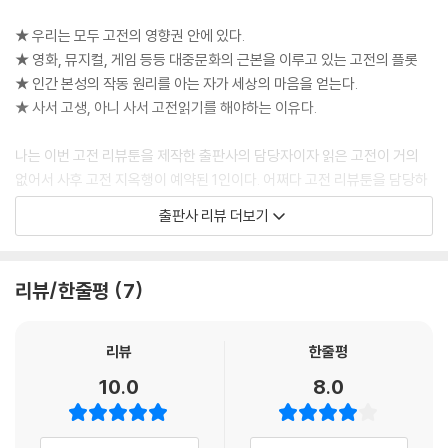
★ 우리는 모두 고전의 영향권 안에 있다.
★ 영화, 뮤지컬, 게임 등등 대중문화의 근본을 이루고 있는 고전의 플롯
★ 인간 본성의 작동 원리를 아는 자가 세상의 마음을 얻는다.
★ 사서 고생, 아니 사서 고전읽기를 해야하는 이유다.
나는 이번 고전 리뷰툰을 제작한 출판사의 담당자이자 읽은 고전이 거의
없어서 사후 고전 지옥행이 예약된 1인이다. 어쩌다 고전 리뷰툰을 담당하
게 되어 제목만 알았지 읽어본 적 없는 책들을 만화로 만났다. 그리고 머지
출판사 리뷰 더보기
않아 깨달았다(쉽게 설득되는 성격…).
“고전이 고전인 데는 그럴 만한 이유가 있구나!”
리뷰/한줄평
7
살면서 지겹도록 들어왔다. “고전에서 지혜를 얻을 수 있다”고. 무엇이든
AI에게 물어보면 단박에 정답을 얻어내는 시대에도 통용되는 말일까?
리뷰
한줄평
10.0
8.0
맞다. 어떤 책이든 교훈이나 생각할 거리를 어느 정도 담고 있다. 하지만 책
은 AI처럼 직접적으로, 요점만 정리해 알려주지 않는다. 몇백 페이지나 되
는 종잇장을 끝까지 넘겨야 알듯 말듯 가늠할 수 있다. 고전은 말도 못한다.