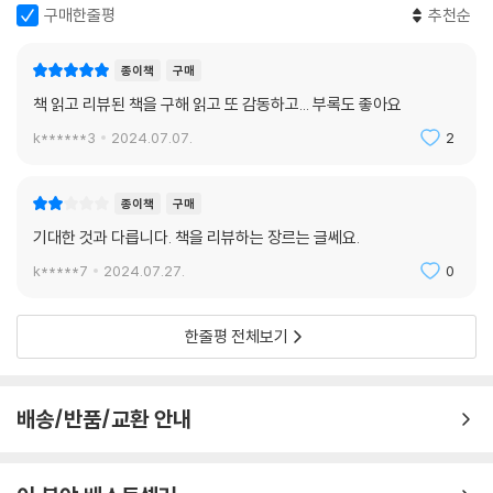
구매한줄평
추천순
★ 리뷰 작품 소개
종이책
구매
책 읽고 리뷰된 책을 구해 읽고 또 감동하고... 부록도 좋아요
《제인 에어》
k******3
2024.07.07.
2
샬럿 브론테(Charlotte Bronte) 지음, 약 500페이지
고아 소녀 제인 에어가 힘든 유년기를 거쳐 가정교사로 일하게 되면서, 고
용주 로체스터와 사랑에 빠진다. 그러나 로체스터의 어두운 비밀이 밝혀지
종이책
구매
며 갈등이 발생한다.
기대한 것과 다릅니다. 책을 리뷰하는 장르는 글쎄요.
k*****7
2024.07.27.
0
《드라큘라》
브램 스토커(Bram Stoker), 약 400페이지
아처발드 컨스터블 앤드 컴퍼니(Archibald Constable and Compan
한줄평 전체보기
y), 스코틀랜드 에든버러 젊은 변호사 조너선 하커가 드라큘라 백작의 성
을 방문하며 시작하는 이야기. 드라큘라 백작이 런던으로 이동해 그의 흡
혈 계획을 실행하려 하자, 이를 막기 위한 인물들의 사투가 이어진다.
배송/반품/교환 안내
《두 도시 이야기》
찰스 디킨스(Charles Dickens) 약 350쪽