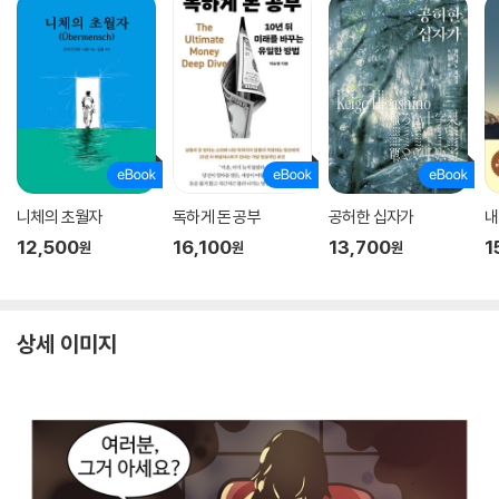
니체의 초월자
독하게 돈 공부
공허한 십자가
내
12,500
16,100
13,700
1
원
원
원
상세 이미지