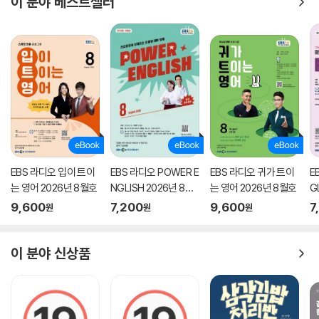
이 분야 베스트셀러
프랑스 혁명을 배경으로 런던과 파리 두 도시를 오가며 전개되는 이야기.
루시 마네트와 그녀의 가족, 친구들이 혁명의 혼란 속에서 살아남기 위해
애쓰는 모습을 그린다.
《웃는 남자》
빅토르 위고(Victor Hugo), 약 500페이지
얼굴이 흉측하게 웃는 모습으로 찢어진 남자 그윈플레인의 삶을 다룬 소
설. 그윈플레인은 곡예사로 성공하지만, 출생의 비밀과 사회적 신분이 밝
혀지면서 비극적인 운명을 맞이한다.
EBS 라디오 입이 트이
EBS 라디오 POWER E
EBS 라디오 귀가 트이
E
《금각사》
는 영어 2026년 8월호
NGLISH 2026년 8월
는 영어 2026년 8월호
G
미시마 유키오(Yukio Mishima), 약 300페이지
호
9,600
7,200
9,600
7
원
원
원
절름발이 소년 미조구치가 금각사에 입사하여 절의 아름다움에 매료되지
만, 그 아름다움이 그를 점점 파멸로 이끈다. 금각을 향한 탐미적 시선과 그
이 분야 신상품
내면의 갈등을 그린 소설
《아르센 뤼팽, 신사 도둑》
모리스 르블랑(Maurice Leblanc), 약 300페이지(단편집)