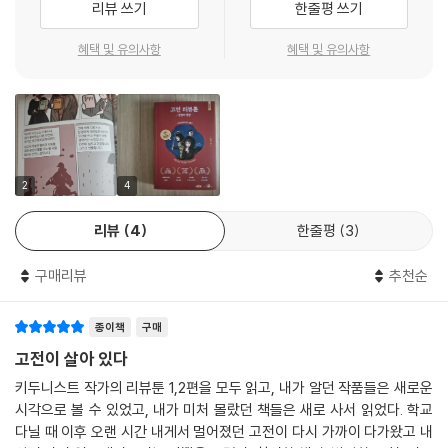
리뷰 쓰기
한줄평 쓰기
5백 페이지, 1천 페이지는 예사! 낯선 시대, 낯선 나라 사람들의 이름과 지
위를 외우고, 막장 드라마보다 복잡한 인물관계도를 그리고, 실감하기 어
혜택 및 유의사항
혜택 및 유의사항
려운 격동을 견디어가며 독자가 스스로 파악해 내야 한다. 아~ 이것은 사
서 고생!
여기, 작가 키두니스트는 고전을 읽는 것에 그치지 않았다. 서평을 정리하
는 것으로 부족해 만화로 연재하고 있다. 어릴 때부터 두꺼운 책과 어려운
책을 좋아해 도저히 인싸가 될 수 없었다는 작가는 지금도 국내 유일의 만
2
4
화서평집 작가로 살고 있다. 그런데 작가는 고전을 소개하며 자기처럼 고
리뷰
4
한줄평
3
전을 좋아하는 사람들이 많다는 것을 알았다고 한다. ‘사서 고생하기를 좋
아하는 사람들의 연맹'라도 있는건가?
구매리뷰
추천순
설마~ 고전읽기가 극소수의 취향일 거라 생각했던 나는 작가의 말을 반신
종이책
구매
반의하며 책을 만들어갔고 결국엔 그 연맹 공식 홈페이지를 찾아 가입원서
를 쓰고 싶은 충동을 느꼈다. 심지어 주변인들을 설득해 단체가입을 하고
고전이 살아 있다
싶었다!
키두니스트 작가의 리뷰툰 1,2편을 모두 읽고, 내가 알던 작품들은 새로운
시각으로 볼 수 있었고, 내가 미처 몰랐던 책들은 새로 사서 읽었다. 학교
어떤 경위로 그렇게 되었는지, 당신도 당장 가입하고 싶게끔 쓸 수 있지만
다닐 때 이후 오랜 시간 내게서 멀어졌던 고전이 다시 가까이 다가왔고 내