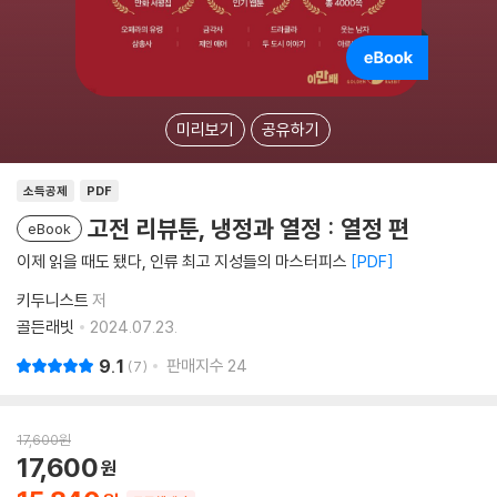
미리보기
공유하기
소득공제
PDF
고전 리뷰툰, 냉정과 열정 : 열정 편
eBook
이제 읽을 때도 됐다, 인류 최고 지성들의 마스터피스
PDF
키두니스트
저
골든래빗
2024.07.23.
9.1
판매지수
24
7
17,600
원
17,600