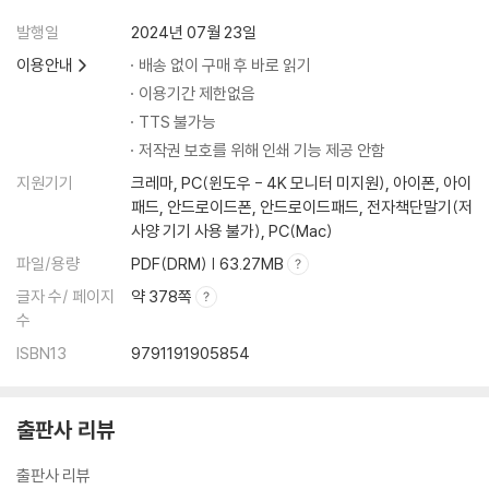
발행일
2024년 07월 23일
이용안내
배송 없이 구매 후 바로 읽기
이용기간 제한없음
TTS 불가능
저작권 보호를 위해 인쇄 기능 제공 안함
지원기기
크레마, PC(윈도우 - 4K 모니터 미지원), 아이폰, 아이
패드, 안드로이드폰, 안드로이드패드, 전자책단말기(저
사양 기기 사용 불가), PC(Mac)
파일/용량
PDF(DRM) | 63.27MB
글자 수/ 페이지
약 378쪽
수
ISBN13
9791191905854
출판사 리뷰
출판사 리뷰