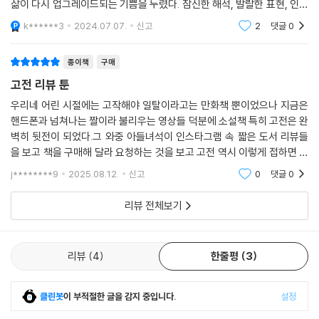
쓰지 않을 생각이다. 그렇게 해버리면 그건 AI가 던져준 깔끔한 답안지와
삶이 다시 업그레이드되는 기쁨을 누렸다. 참신한 해석, 발랄한 표현, 인물
다를 바 없다. 그대여~ 직접 이 책을 읽어보시고, 이 책 속 작품들이 원작인
들의 성격이 살아있는 그림까지 모두 갖춘 훌륭한 책이다. 작가는 고전을
k******3
2024.07.07.
신고
2
댓글
0
재해석해
영화를 보시고, 드라마를 보시고 뮤지컬도 보시라. 우리가 평소 즐기고 있
던 콘텐츠의 인물설정과 갈등구조가 어디에서 왔는지를 발견해 보시라!
종이책
구매
물의 기원을 따라 산 속으로 들어가 바위를 타고, 나무뿌리에 걸려 넘어지
고전 리뷰 툰
고, 곰을 만나 줄행랑도 치면서 겨우겨우 옹달샘을 만나보시라! 그리고 두
손으로 직접 그 물을 떠마셔 보시라! 같은 옹달샘이어도 우리가 마시는 물
우리네 어린 시절에는 고작해야 일탈이라고는 만화책 뿐이었으나 지금은
핸드폰과 넘쳐나는 짤이라 불리우는 영상들 덕분에 소설책 특히 고전은 완
맛은 제각각일지니!
벽히 뒷전이 되었다.그 와중 아들녀석이 인스타그램 속 짧은 도서 리뷰들
을 보고 책을 구매해 달라 요청하는 것을 보고 고전 역시 이렇게 접하면 조
여기에서 중요한 것은, 고전 애송이인 주제에 무작정 원작을 읽었더라면
금이나마 흥미를 일깨우지 않을까 싶어 구매함고등학생이라 더욱 독서시
이내 포기했을 내가 유머와 촌철살인, 인류애가 넘쳐나는 리뷰툰으로 시작
j********9
2025.08.12.
신고
0
댓글
0
간이 사라지기에 짧
했기에 ‘좀 만만하게' 고전님들을 대할 수 있었다는 데 있다. 그리고 원작들
리뷰 전체보기
을 독파한 후 고전 고인물이 되어 고인물끼리 통하는 수준 높은 드립을 나
누고 싶어졌다는 것이다. 어깨를 우쭐우쭐 하면서!
리뷰
4
한줄평
3
하지만 그날은 사실상 상당히 먼 날이 될 것이기에 나는 욕심내지 않고 한
동안은 애송이의 신분으로 키두니스트 작가의 리뷰툰을 따라다니며 고전
을 소개받을 예정이다. 그러다가 어느날 작가에게 메시지를 보낼 것이다.
클린봇
이 부적절한 글을 감지 중입니다.
설정
저 000 원작 다 읽었어요!라고. 함께 할 사람?