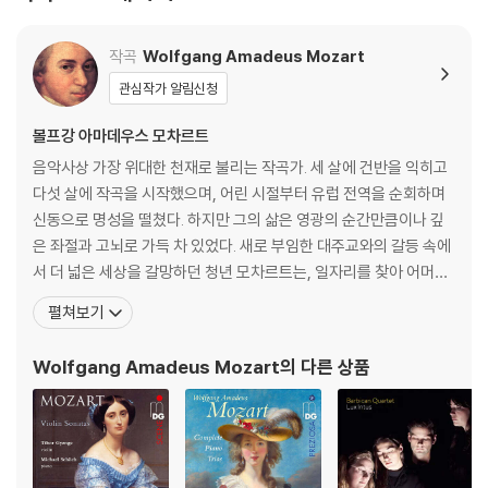
작곡
Wolfgang Amadeus Mozart
관심작가 알림신청
볼프강 아마데우스 모차르트
음악사상 가장 위대한 천재로 불리는 작곡가. 세 살에 건반을 익히고
다섯 살에 작곡을 시작했으며, 어린 시절부터 유럽 전역을 순회하며
신동으로 명성을 떨쳤다. 하지만 그의 삶은 영광의 순간만큼이나 깊
은 좌절과 고뇌로 가득 차 있었다. 새로 부임한 대주교와의 갈등 속에
서 더 넓은 세상을 갈망하던 청년 모차르트는, 일자리를 찾아 어머니
와 함께 만하임과 파리로 긴 여행을 떠난다. 그러나 그를 기다리고 있
펼쳐보기
던 것은 첫사랑의 배신과, 낯선 도시 파리에서 마주한 어머니의 비극
적인 죽음, 그리고 차가운 세상의 외면뿐이었다. 이 모든 영광과 비극
Wolfgang Amadeus Mozart
의 다른 상품
의 순간, 모차르트는 자신의 가장 가까운 친구