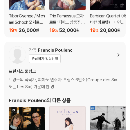
Tibor Gyenge / Mich
Trio Parnassus 모차
Barbican Quartet (바
ael Schoch 모차르트:
르트: 피아노 삼중주 전
비칸 콰르텟) - 내면의
바이올린 소나타집 (M
곡 (Mozart: Comple
빛 (Lux Intus)
19
26,000
19
52,000
19
20,800
%
%
%
원
원
원
ozart: Violin Sonata
te Piano Trios)
s) [SACD Hybrid]
작곡
Francis Poulenc
관심작가 알림신청
프란시스 풀랑크
프랑스의 작곡가, 피아노 연주자. 프랑스 6인조(Groupe des Six
또는 Les Six) 가운데 한 명.
Francis Poulenc
의 다른 상품