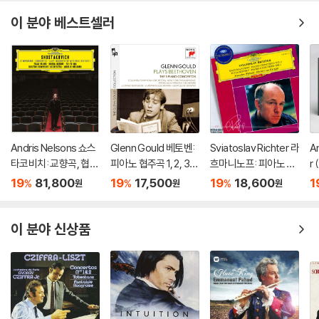
이 분야 베스트셀러
Andris Nelsons 쇼스
Glenn Gould 베토벤:
Sviatoslav Richter 라
A
타코비치: 교향곡, 협주
피아노 협주곡 1, 2, 3,
흐마니노프: 피아노 협
r
곡 (Shostakovich: S
4, 5번 `황제` - 글렌 굴
주곡 2번 / 차이코프스
s
19
81,800
19
17,500
19
18,600
1
%
%
%
원
원
원
ymphonies, Concer
드 (Beethoven: The
키: 협주곡 1번 (Rach
P
tos, Lady Macbeth
5 Piano Concertos)
maninov: Piano Con
of Mtsensk District)
certo No.2 / Tchaiko
이 분야 신상품
vsky: Piano Concert
o No.1)