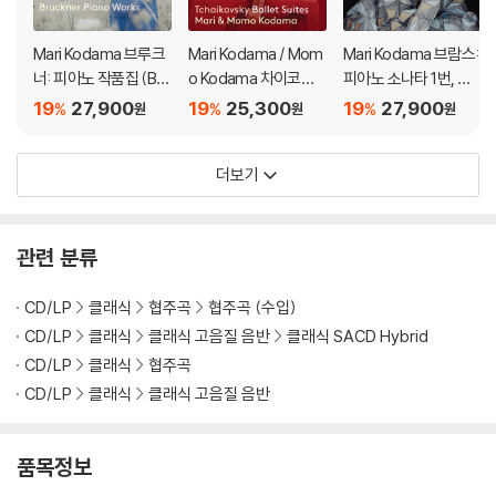
Mari Kodama 브루크
Mari Kodama / Mom
Mari Kodama 브람스:
너: 피아노 작품집 (Bru
o Kodama 차이코프
피아노 소나타 1번, 변
ckner: Piano Works)
스키: 발레 모음곡 (Tc
주곡 / 슈만: 헌정 (Ne
19
27,900
19
25,300
19
27,900
%
%
%
원
원
원
haikovsky Ballet Du
w Paths)
os)
더보기
관련 분류
CD/LP
클래식
협주곡
협주곡 (수입)
CD/LP
클래식
클래식 고음질 음반
클래식 SACD Hybrid
CD/LP
클래식
협주곡
CD/LP
클래식
클래식 고음질 음반
품목정보