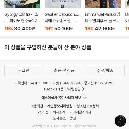
Gyorgy Cziffra 리스
Gautier Capucon 고
Emmanuel Pahud 엠
Di
트: 피아노 협주곡 1,2번
티에 카퓌송 - 첼로 소
마누엘 파후드: 플루트
아
(Liszt: Piano Concer
품집 '인투이션' (Intuiti
의 왕 (The Flute Kin
u
19
30,400
19
50,100
19
42,900
1
%
%
%
원
원
원
tos Nos.1 & 2) [UHQ
on) [UHQCD]
g) [HQCD]
r
CD]
이 상품을 구입하신 분들이 산 분야 상품
로그인
최근 본 상품
주문/배송
고객센터 1544-3800
티켓 1544-6399
중고샵 1566-4295
eBook 1:1문의/채팅상담
예스이십사(주) 사업자 정보
이용약관
개인정보처리방침
청소년보호정책
PC버전
회사소개
거래처관계자께
도서홍보
광고
Copyright © YES24 Corp. All Rights Reserved.