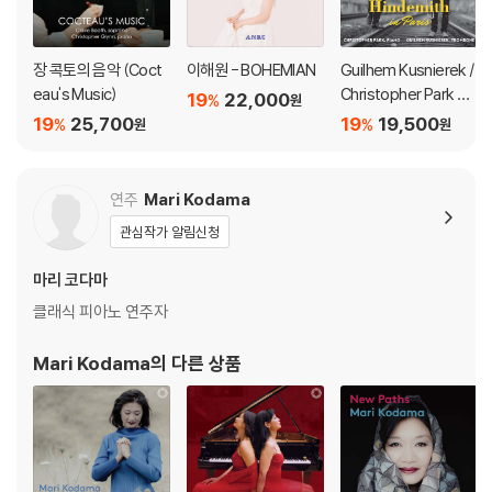
장 콕토의 음악 (Coct
이해원 - BOHEMIAN
Guilhem Kusnierek /
eau's Music)
Christopher Park 파
19
22,000
%
원
리의 힌데미트 (Hinde
19
25,700
19
19,500
%
%
원
원
mith In Paris: Works
For Trombone And
Piano)
연주
Mari Kodama
관심작가 알림신청
마리 코다마
클래식 피아노 연주자
Mari Kodama
의 다른 상품