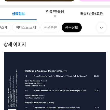
리뷰/한줄평
상품정보
배송/반품/교환
0
반소개
아티스트 소개
관련분류
품목정보
상세 이미지