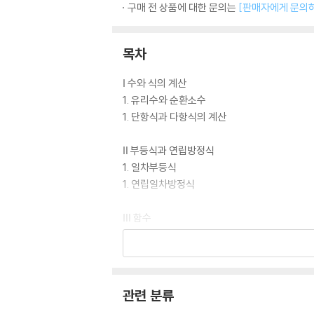
구매 전 상품에 대한 문의는
[판매자에게 문의
목차
Ⅰ 수와 식의 계산
1. 유리수와 순환소수
1. 단항식과 다항식의 계산
Ⅱ 부등식과 연립방정식
1. 일차부등식
1. 연립일차방정식
Ⅲ 함수
1. 일차함수와 그래프
1. 일차함수와 일차방정식의 관계
관련 분류