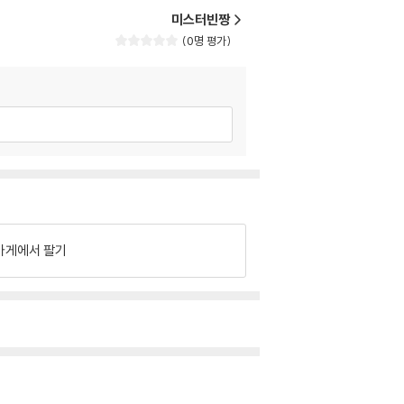
미스터빈짱
0명 평가
가게에서 팔기