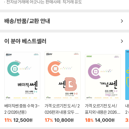
전자상거래에 어긋나는 판매사례: 직거래 유도
배송/반품/교환 안내
이 분야 베스트셀러
베이직쎈 중등 수학 3-
가격 오르기전 도서 / 2
가격 오르기전 도서 /
내
2 (2026년용)
026판과 내용 모두 같
표지외 내용은 2026판
2
음 / 쎈B 중등 수학 3-2
과 모두 같음 / 개념쎈
11
12,500
17
10,800
18
14,000
3
%
%
%
원
원
원
(2024년)
중등 수학 3-2 (2024