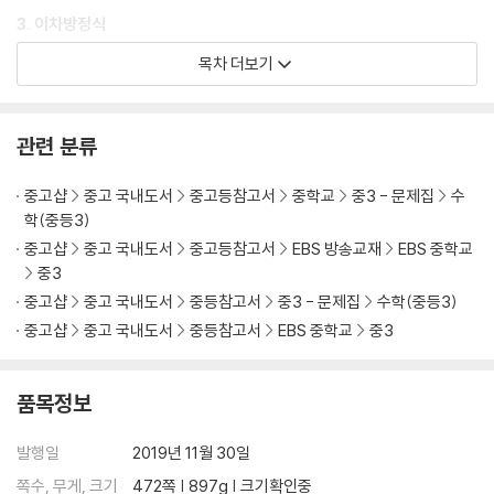
3. 이차방정식
01. 이차방정식의 뜻과 풀이
목차 더보기
02. 이차방정식의 근의 공식과 활용
4. 이차함수
관련 분류
01. 이차함수와 그 그래프
02. 이차함수 y=ax²+bx+c의 그래프
중고샵
중고 국내도서
중고등참고서
중학교
중3 - 문제집
수
학(중등3)
중고샵
중고 국내도서
중고등참고서
EBS 방송교재
EBS 중학교
중3
중고샵
중고 국내도서
중등참고서
중3 - 문제집
수학(중등3)
중고샵
중고 국내도서
중등참고서
EBS 중학교
중3
품목정보
발행일
2019년 11월 30일
쪽수, 무게, 크기
472쪽 | 897g | 크기확인중