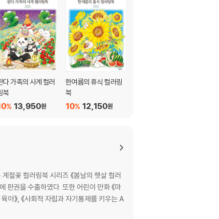
판다 가족의 사계 컬러
한여름의 휴식 컬러링
한겨울의 햇살 컬러링
링북
북
북
10
13,950
10
12,150
10
12,150
%
%
%
원
원
원
 계절꽃 컬러링북 시리즈 《봄날의 햇살 컬러
에 판권을 수출하였다. 또한 어린이 만화 《마
 육아》, 《사회적 자립과 자기통제를 키우는 A