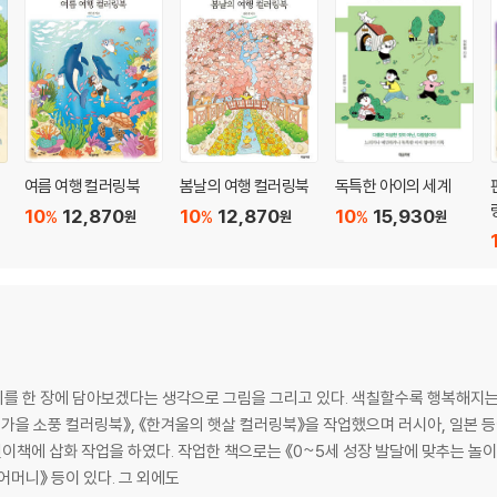
여름 여행 컬러링북
봄날의 여행 컬러링북
독특한 아이의 세계
10
12,870
10
12,870
10
15,930
%
%
%
원
원
원
를 한 장에 담아보겠다는 생각으로 그림을 그리고 있다. 색칠할수록 행복해지는
의 가을 소풍 컬러링북》, 《한겨울의 햇살 컬러링북》을 작업했으며 러시아, 일본 등
이책에 삽화 작업을 하였다. 작업한 책으로는 《0~5세 성장 발달에 맞추는 놀이
 어머니》 등이 있다. 그 외에도