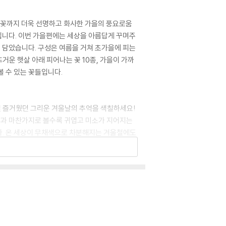
을꽃까지 더욱 선명하고 화사한 가을의 풍요로움
입니다. 이번 가을편에는 세상을 아름답게 꾸며주
을 담았습니다. 구성은 여름을 거쳐 초가을에 피는
거운 햇살 아래 피어나는 꽃 10종, 가을이 가까
볼 수 있는 꽃들입니다.
 즐거웠던 그리운 겨울날의 추억을 색칠하세요!
북』과 마찬가지로 볼수록 귀엽고 미소가 지어지는
다. 온 세상이 무채색으로 차분해지는 겨울철에도
한 실내에서 여는 크리스마스와 신년 파티 등 귀
름꽃 파란 하늘, 따가운 햇살, 시원한 물놀이가
름날에 한껏 피어난 다채로운 꽃들과 더운 날씨에
피는 꽃들 총 30종을 소개하면서 강렬하면서도 시