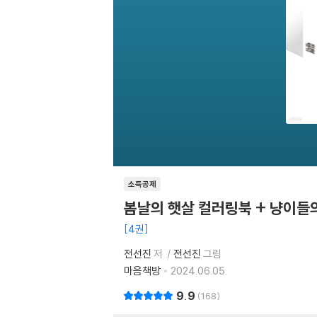
소득공제
봄날의 햇살 컬러링북 + 냥이들
4권
전선진
저
전선진
그림
마음책방
2024.06.05.
9.9
168