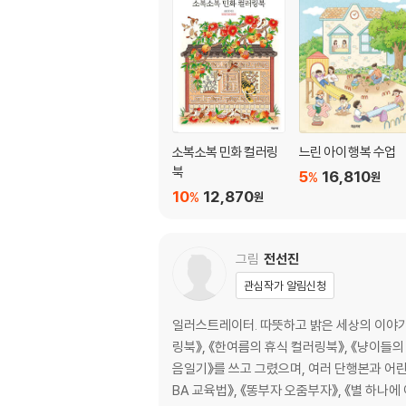
소복소복 민화 컬러링
느린 아이 행복 수업
북
5
16,810
%
원
10
12,870
%
원
그림
전선진
관심작가 알림신청
일러스트레이터. 따뜻하고 밝은 세상의 이야기
링북》, 《한여름의 휴식 컬러링북》, 《냥이들
음일기》를 쓰고 그렸으며, 여러 단행본과 어린
BA 교육법》, 《똥부자 오줌부자》, 《별 하나에