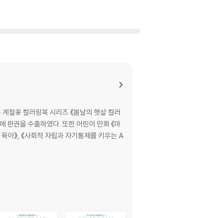
래 더 선명한 꽃, 여름철 내내 만날 수 있는 꽃으
 계절꽃 컬러링북 시리즈 《봄날의 햇살 컬러
에 판권을 수출하였다. 또한 어린이 만화 《마
 육아》, 《사회적 자립과 자기통제를 키우는 A