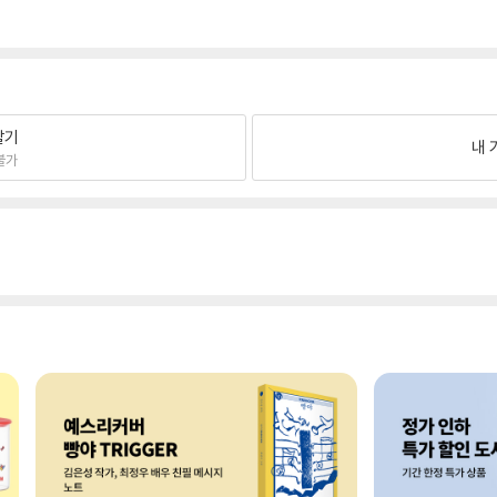
팔기
내 
불가