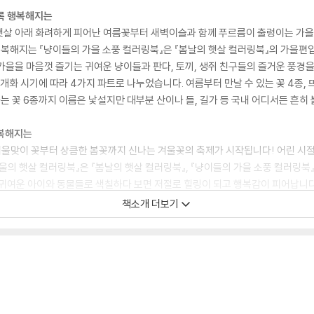
수록 행복해지는
햇살 아래 화려하게 피어난 여름꽃부터 새벽이슬과 함께 푸르름이 출렁이는 가
행복해지는 『냥이들의 가을 소풍 컬러링북』은 『봄날의 햇살 컬러링북』의 가을편
가을을 마음껏 즐기는 귀여운 냥이들과 판다, 토끼, 생쥐 친구들의 즐거운 풍경
개화 시기에 따라 4가지 파트로 나누었습니다. 여름부터 만날 수 있는 꽃 4종, 뜨
나는 꽃 6종까지 이름은 낯설지만 대부분 산이나 들, 길가 등 국내 어디서든 흔히 
행복해지는
울맞이 꽃부터 상큼한 봄꽃까지 신나는 겨울꽃의 축제가 시작됩니다! 어린 시절
울의 햇살 컬러링북』은 『봄날의 햇살 컬러링북』, 『냥이들의 가을 소풍 컬러링
 귀여운 아이와 동물들로 색칠하다 보면 저절로 힐링이 되고 행복감이 피어납니
. 코끝이 찡해지는 차가운 공기에도 볼이 발갛게 물들도록 노는 바깥놀이, 포근
책소개 더보기
풍경을 함께 색칠해보세요.
행복해지는
색으로 물든 풍경과 어우러진 봄꽃부터 뜨거운 여름날을 더욱 화려하게 수놓는 여
‘색칠할수록 행복해지는’ 시리즈 여름편 《한여름의 휴식 컬러링북》은 뜨거운 여
북입니다. 수국, 나팔꽃, 무궁화, 능소화, 해바라기 등 늦봄부터 여름철 내내 