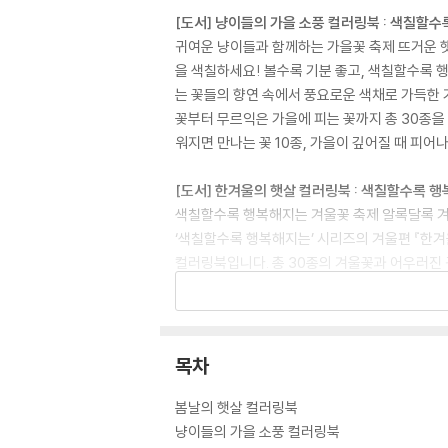
[도서] 냥이들의 가을 소풍 컬러링북 : 색칠할
귀여운 냥이들과 함께하는 가을꽃 축제 뜨거운 
을 색칠하세요! 볼수록 기분 좋고, 색칠할수록 
는 꽃들의 향연 속에서 풍요로운 색채로 가득한 
꽃부터 무르익은 가을에 피는 꽃까지 총 30종을 
워지면 만나는 꽃 10종, 가을이 깊어질 때 피어
[도서] 한겨울의 햇살 컬러링북 : 색칠할수록 
색칠할수록 행복해지는 겨울꽃 축제 알록달록 겨
‘색칠할수록 행복해지는’ 시리즈의 겨울편 『한겨
컬러링북입니다. 총 30종의 겨울꽃과 어우러진
풍경을 알록달록하게 밝혀주는 꽃들이 피어납니다
여운 동물들과 함께하는 아이의 다채로운 겨울 
[도서] 한여름의 휴식 컬러링북 : 색칠할수록 
목차
색칠할수록 화려함이 피어나는 여름꽃 향연 연두
함께하는 휴가철 여름날의 추억을 색칠하세요! 
봄날의 햇살 컬러링북
도 즐겁게 노는 동물들이 어우러진 귀여운 컬러링
냥이들의 가을 소풍 컬러링북