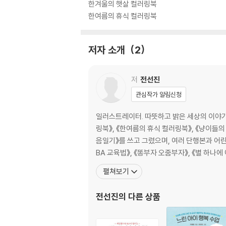
원한 여름 풍경을 담아냈습니다. 이 컬러링북은 봄
한겨울의 햇살 컬러링북
로 나눠서 총 30종의 꽃을 개화 시기에 따라 소
한여름의 휴식 컬러링북
저자 소개
2
저
전선진
관심작가 알림신청
일러스트레이터. 따뜻하고 밝은 세상의 이야기
링북》, 《한여름의 휴식 컬러링북》, 《냥이들
음일기》를 쓰고 그렸으며, 여러 단행본과 어린
BA 교육법》, 《똥부자 오줌부자》, 《별 하나에
펼쳐보기
전선진
의 다른 상품