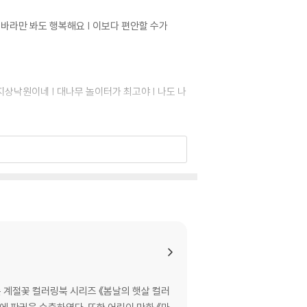
| 바라만 봐도 행복해요 | 이보다 편안할 수가
 지상낙원이네 | 대나무 놀이터가 최고야 | 나도 나
랑
렇게 해봐요, 찰칵! | 갓 구운 빵이에요 | 봄봄봄!
 계절꽃 컬러링북 시리즈 《봄날의 햇살 컬러