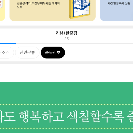
리뷰/한줄평
25
 소개
관련분류
품목정보