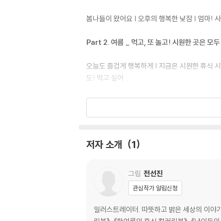
봄나들이 왔어요 | 오후의 행복한 낮잠 | 엄마! 
Part 2. 여름 _ 먹고, 또 놀고! 시원한 곳은 
오늘도 즐겁게 행복하게 | 지금은 시원한 휴식 시간
도! 먹고 싶어
Part 3. 가을 _ 신나는 축제의 계절! 역시 가
팡팡팡 불꽃놀이 | 나는야 꼬마 모험가 | 역시 
저자 소개
1
Part 4. 겨울 _ 추워도 좋아, 함께라면! 가까이
세상이 우릴 축복해요 | 씽씽! 타고 또 타고 | 오
그림
전선진
봄이 왔어요
관심작가 알림신청
일러스트레이터. 따뜻하고 밝은 세상의 이야기