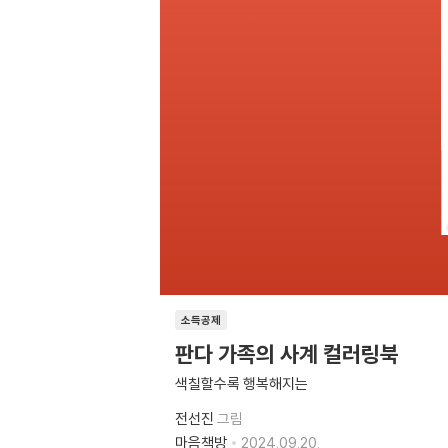
소득공제
판다 가족의 사계 컬러링북
색칠할수록 행복해지는
전선진
그림
마음책방
2024.09.20.