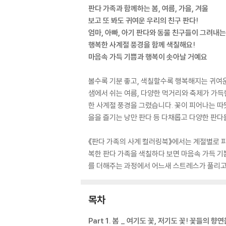
판다 가족과 함께하는 봄, 여름, 가을, 겨울
보고 또 봐도 귀여운 우리의 친구 판다!
엄마, 아빠, 아기 판다와 동물 친구들이 그려내는
행복한 사계절 풍경을 함께 색칠해요!
마음속 가득 기쁨과 행복이 솟아날 거예요
볼수록 기분 좋고, 색칠할수록 행복해지는 귀여운
샘에서 쉬는 여름, 다양한 먹거리와 축제가 가득한
한 사계절 풍경을 그렸습니다. 꽃이 피어나는 따
을을 즐기는 낭만 판다 등 다채롭고 다양한 판다
《판다 가족의 사계 컬러링북》에서는 계절별로 피
복한 판다 가족을 색칠하다 보면 마음속 가득 기
를 더해주는 과정에서 어느새 스트레스가 풀리고
목차
Part 1. 봄 _ 여기도 꽃, 저기도 꽃! 꽃들의 향