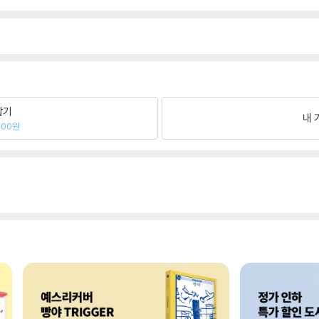
팔기
내 
400원