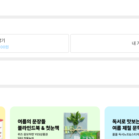
팔기
내 
200원