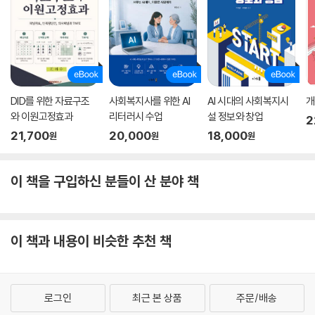
DID를 위한 자료구조
사회복지사를 위한 AI
AI 시대의 사회복지시
개
와 이원고정효과
리터러시 수업
설 정보와 창업
2
21,700
20,000
18,000
원
원
원
이 책을 구입하신 분들이 산 분야 책
이 책과 내용이 비슷한 추천 책
로그인
최근 본 상품
주문/배송