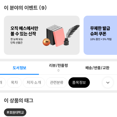
이 분야의 이벤트
9
리뷰/한줄평
도서정보
배송/반품/교환
0
개
목차
저자 소개
관련분류
품목정보
이 상품의 태그
#호원대학교