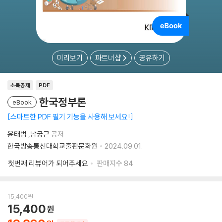
미리보기
파트너샵
공유하기
소득공제
PDF
한국정부론
eBook
스마트한 PDF 필기 기능을 사용해 보세요!
윤태범
,
남궁근
공저
한국방송통신대학교출판문화원
2024.09.01.
첫번째 리뷰어가 되어주세요
판매지수
84
15,400
원
15,400