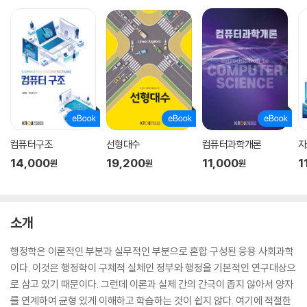
컴퓨터구조
선형대수
컴퓨터과학개론
자
14,000
19,200
11,000
1
원
원
원
소개
행정학은 이론적인 부분과 실무적인 부분으로 혼합 구성된 응용 사회과학
이다. 이것은 행정학이 구체적 실체인 정부와 행정을 기본적인 연구대상으
로 삼고 있기 때문이다. 그런데 이론과 실제 간의 간극이 좁지 않아서 양자
를 연계하여 균형 있게 이해하고 학습하는 것이 쉽지 않다. 여기에 적절한