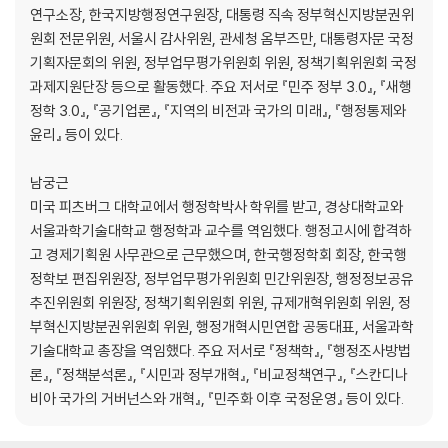
연구소장, 한국지방행정연구원장, 대통령 직속 정부혁신지방분권위
제11장 정부와 관료적 가치
원회 전문위원, 서울시 감사위원, 관세청 옴부즈만, 대통령자문 국정
기획자문회의 위원, 정부업무평가위원회 위원, 정책기획위원회 국정
제12장 정부와 윤리
과제지원단장 등으로 활동했다. 주요 저서로 『민주 정부 3.0』, 『새행
정학 3.0』, 『공기업론』, 『지역의 비전과 국가의 미래』, 『행정통제와
제13장 한국 관료부패와 통제
윤리』 등이 있다.
제14장 정부의 혁신
남궁근
미국 피츠버그 대학교에서 행정학박사 학위를 받고, 경상대학교와
서울과학기술대학교 행정학과 교수를 역임했다. 행정고시에 합격하
고 경제기획원 사무관으로 근무했으며, 한국행정학회 회장, 한국행
정학보 편집위원장, 정부업무평가위원회 민간위원장, 행정정보공유
추진위원회 위원장, 정책기획위원회 위원, 규제개혁위원회 위원, 정
부혁신지방분권위원회 위원, 행정개혁시민연합 공동대표, 서울과학
기술대학교 총장을 역임했다. 주요 저서로 『정책학』, 『행정조사방법
론』, 『정책분석론』, 『시민과 정부개혁』, 『비교정책연구』, 『스칸디나
비아 국가의 거버넌스와 개혁』, 『민주화 이후 국정운영』 등이 있다.