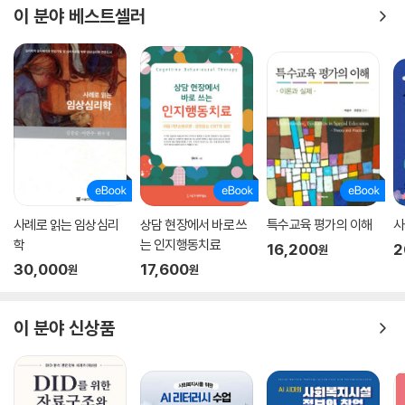
이 분야 베스트셀러
사례로 읽는 임상심리
상담 현장에서 바로 쓰
특수교육 평가의 이해
사
학
는 인지행동치료
16,200
2
원
30,000
17,600
원
원
이 분야 신상품