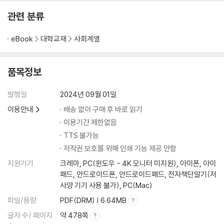
관련 분류
eBook
대학교재
사회계열
품목정보
발행일
2024년 09월 01일
이용안내
배송 없이 구매 후 바로 읽기
이용기간 제한없음
TTS 불가능
저작권 보호를 위해 인쇄 기능 제공 안함
지원기기
크레마, PC(윈도우 - 4K 모니터 미지원), 아이폰, 아이
패드, 안드로이드폰, 안드로이드패드, 전자책단말기(저
사양 기기 사용 불가), PC(Mac)
파일/용량
PDF(DRM) | 6.64MB
글자 수/ 페이지
약 478쪽