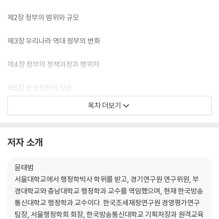
제2장 정부의 범위와 규모
제3장 우리나라 역대 정부의 변화
제4장 정부의 정책과정과 행위자
제5장 한국정부와 장관
목차 더보기
제6장 정부와 거버넌스
제7장 정부와 시민사회
저자 소개
제8장 한국의 전자정부
윤태범
서울대학교에서 행정학박사 학위를 받고, 경기연구원 연구위원, 부
제9장 한국정부와 공공기관
경대학교와 충남대학교 행정학과 교수를 역임했으며, 현재 한국방송
통신대학교 행정학과 교수이다. 한국조세재정연구원 경영평가연구
제10장 정부실패와 시장실패
팀장, 서울행정학회 회장, 한국방송통신대학교 기획처장과 원격교육