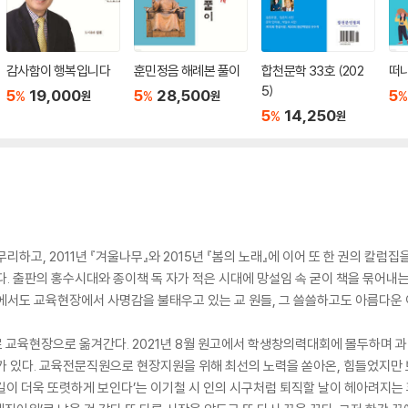
감사함이 행복입니다
훈민정음 해례본 풀이
합천문학 33호 (202
떠나
5)
5
19,000
5
28,500
5
%
%
%
원
원
5
14,250
%
원
하고, 2011년 『겨울나무』와 2015년 『봄의 노래』에 이어 또 한 권의 칼럼집을
다. 출판의 홍수시대와 종이책 독 자가 적은 시대에 망설임 속 굳이 책을 묶어내
에서도 교육현장에서 사명감을 불태우고 있는 교 원들, 그 쓸쓸하고도 아름다운 
로 교육현장으로 옮겨간다. 2021년 8월 원고에서 학생창의력대회에 몰두하며 과
가 있다. 교육전문직원으로 현장지원을 위해 최선의 노력을 쏟아온, 힘들었지만 
은 산길이 더욱 또렷하게 보인다’는 이기철 시 인의 시구처럼 퇴직할 날이 헤아려지