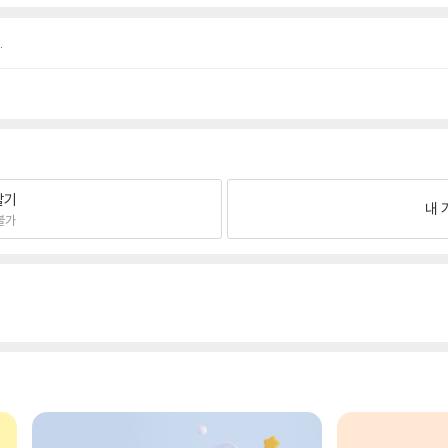
.
팔기
내 
불가