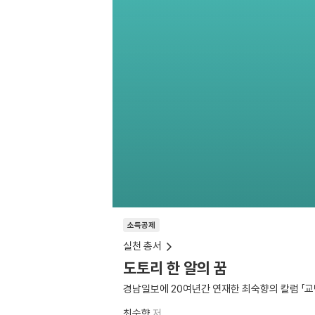
소득공제
실천 총서
도토리 한 알의 꿈
경남일보에 20여년간 연재한 최숙향의 칼럼 「교
최숙향
저