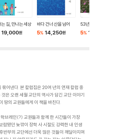
는 길, 만나는 세상
바다 건너 산을 넘어
53년 간의 사랑이야기
장미와 
19,000
5
14,250
5
14,250
5
14
%
%
%
원
원
원
 묶어낸다. 본 칼럼집은 20여 년의 연재 칼럼 중
는 것은 오랜 세월 교단의 역사가 담긴 교단 이야기
이 땅의 교원들에게 이 책을 바친다.
 학브레인(?) 교원들과 함께 한 시간들이 가장
보람됐던 늦깎이 장학 사 시절도 강력한 내 인생
는 후반부의 교단에선 더욱 많은 것들이 깨달아지며