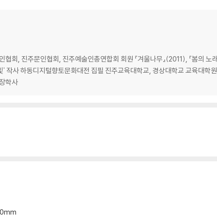
움직여야 한다
문인협회, 진주문인협회, 진주예술인총연합회 회원 『겨울나무』(2011), 『봄의 노래
 노을빛' 작사 하동디지털향토문화대전 집필 진주교육대학교, 경상대학교 교육대
 장학사
 학술대회
*20mm