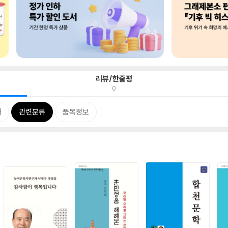
리뷰/한줄평
0
개
관련분류
품목정보