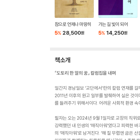
참으로 언제나 마땅히
가는 길 빛이 되어
5
28,500
5
14,250
%
%
원
원
책소개
『도토리 한 알의 꿈』 칼럼집을 내며
일간지 경남일보 ‘교단에서’란의 칼럼 연재를 갈무리
2011년 이후의 원고 일부를 발췌하여 실은 것이
를 들려주기 위해서이다. 어려운 사회적 환경 속
필자는 오는 2024년 9월 1일자로 교장의 직위
강력했던 내 인생의 ‘매직아워’였다고 피력한 바
의 ‘매직아워’로 남겨진다. ‘해 질 무렵엔 굽