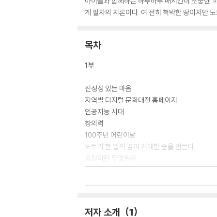
아이들과 함께하는 하루하루 매시간이 소중한 ‘매직
게 필자의 지론이다. 여 전히 척박한 땅이지만 도
목차
1부
진성성 있는 마음
지역별 디지털 문화대전 홈페이지
인공지능 시대
창의력
100주년 어린이날
도토리 한 알의 꿈이 거대한 숲을 만든다
공정이란 무엇일까
산골벽지분교의 메아리
메타버스 탑승을 앞두고
새로운 독서 모임의 활성화
마법의 시간을 찾아서
저자 소개
1
악마는 디테일에 있다