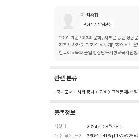
에플다이어트
수처작주
저
최숙향
노랑제비꽃 하나를 피우기 위해선 숲이 통째로 
관심작가 알림신청
라온제나를 위하여
한류 열풍
2001. 계간 『제3의 문학』 시부문 등단 경남
걷기를 생활화하자
진주시 창작 가곡 '진양호 노래', '진양호
감동을 주는 교육
한국어교육과 졸업 경상남도거창교육지원청
하바롭스크 한국교육원에서 열린 제28차 국제
2부
관련 분류
전문적 치유가 필요한 아이들이 늘고 있다
국내도서
사회 정치
교육
교육문제/비평
에스페란토(Esperanto)
궁즉통
이제는 교권을 바로 세워줘야 할 때다
품목정보
학생 동아리 시집 '눈꽃'을 발간하며
정신질환학생 수급 대책마련의 필요성
발행일
2024년 08월 28일
학생창의력챔피언대회
쪽수, 무게, 크기
268쪽 | 416g | 152*225