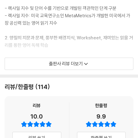
세상에 이런 규칙이!
- 렉사일 지수 및 단어 수를 기반으로 개발된 객관적인 단계 구분
환상의 쇼에 당신을 초대합니다
- 렉사일 지수: 미국 교육연구소인 MetaMetrics가 개발한 미국에서 가
럭비 선수들의 댄스 타임~
장 공신력 있는 영어 읽기 지수
아무나 가질 수 없어요
2. 양질의 지문과 문제, 풍부한 배경지식, Worksheet, 재미있는 읽을 거
Section 10 Art
리를 통한 영어 독해 학습
비슷하지만 다른 둘
- 읽기 전 소재를 확인하고 그에 대해 생각할 기회를 제공하는 Think!
모두 진품이 맞아요
출판사 리뷰 더보기
- 지문에 대한 배경지식 및 관련 상식을 쌓을 수 있는 Knowledge Bank
제가 아는 그 악기가 맞나요?!
- 내신 대비 서술형 문항 및 수능 유형 문항으로 섹션을 복습하는 Review
왜 이런 별명이?
Test
리뷰/한줄평
114
- 독해의 기본기를 다지는 지문별 직독직해 Worksheet
- 각 섹션별 본문과 연관된 흥미로운 주제의 쉬어가기 코너
리뷰
한줄평
3. 최신 트렌드를 반영한 더욱 다양하고 흥미로운 내용의 지문과 문제
10.0
9.9
- 독해 실력이 향상되는 다양한 서술형 문제
- 학생들이 호기심을 가지고 접근할 수 있는 소재 선정
리뷰 쓰기
한줄평 쓰기