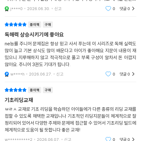
게 다지는 데 큰 도움이 됩니다
j****0
2026.06.30.
신고
0
댓글
0
종이책
구매
독해력 상승시키기에 좋아요
ne능률 주니어 문제집은 항상 믿고 사서 푸는데 이 시리즈로 독해 실력도
많이 늘고 기본 상식도 많이 배운다고 아이가 좋아해요 지문이 내용이 재
밌으니 지루해하지 않고 적극적으로 풀고 부록 구성이 알차서 돈 아깝지
않아요. 주니어 3권도 기대가 됩니다.
w****h
2026.06.27.
신고
0
댓글
0
종이책
구매
기초리딩교재
ㅂㄹㅅ 교재로 기초 리딩을 학습하던 아이들에가 다른 종류의 리딩 교재를
접할 수 있도록 채택한 교재입니나 기초적인 리딩지문들이 체계적으로 잘
정리되어 있어서 다양한 주제와 문제에 접근할 수 있어서 기초리딩 빌드에
체계적으로 도움이 될 듯합니다 좋은 교재!
w**********2
2026.06.07.
신고
0
댓글
0