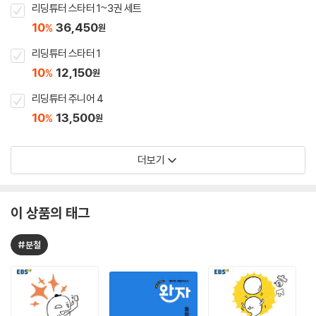
리딩튜터 스타터 1~3권 세트
10
36,450
%
원
리딩튜터 스타터 1
10
12,150
%
원
리딩튜터 주니어 4
10
13,500
%
원
더보기
이 상품의 태그
#분철