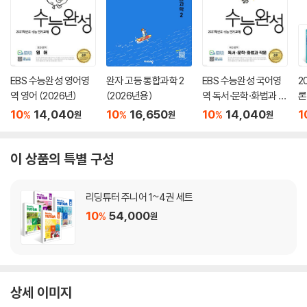
EBS 수능완성 영어영
완자 고등 통합과학 2
EBS 수능완성 국어영
2
역 영어 (2026년)
(2026년용)
역 독서·문학·화법과 작
론
문 (2026년)
(
10
14,040
10
16,650
10
14,040
1
%
%
%
원
원
원
이 상품의 특별 구성
리딩튜터 주니어 1~4권 세트
10
54,000
%
원
상세 이미지