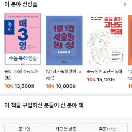
이 분야 신상품
중학 매3영 수능 독해
1일1강 서술형 완성 Le
중등 영어 고난도 독해
1
연습
vel 3
ve
10
15,120
%
원
10
13,500
10
10,800
1
%
%
원
원
이 책을 구입하신 분들이 산 분야 책
로그인
최근 본 상품
주문/배송