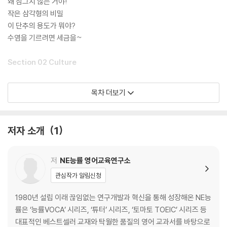
왜 잠그지 않는 거야!
작은 삼각형의 비밀
이 단추의 용도가 뭐야?
수염을 기르려면 세금을~
Section 02 Culture
파인애플은 맛있기만 한 게 아니야
목차 더보기
무시무시한 음력 7월!
빗자루를 왜 뛰어넘지?
태국 원숭이는 복도 많네!
저자 소개
1
Section 03 Food
저
NE능률 영어교육연구소
바나나보다 중요해질지도 몰라!
관심작가 알림신청
버터가 다 떨어졌다고요? 걱정 마세요!
실수가 나쁜 것만은 아니야~
1980년 설립 이래 끊임없는 연구개발과 혁신을 통해 성장해온 NE능
식당 인테리어에 이런 비밀이!
률은 ‘능률VOCA’ 시리즈, ‘튜터’ 시리즈, ‘토마토 TOEIC’ 시리즈 등
대표적인 베스트셀러 교재와 탁월한 품질의 영어 교과서를 바탕으로