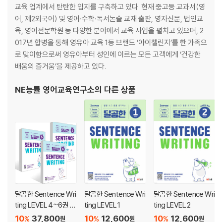
Section 04 Nature & Environment
교육 업계에서 탄탄한 입지를 구축하고 있다. 현재 중고등 교과서(영
어, 제2외국어) 및 영어·수학·독서논술 교재 출판, 영자신문, 법인교
4초면 충분해요
육, 영어전문학원 등 다양한 분야에서 교육 사업을 펼치고 있으며, 2
어질어질 꽃 냄새
017년 합병을 통해 영유아 교육 1등 브랜드 ‘아이챌린지’를 한 가족으
무지개색으로 빛나는 해변
로 맞이함으로써 영유아부터 성인에 이르는 모든 고객에게 ‘건강한
친환경 도시, 쿠리치바
배움의 즐거움’을 제공하고 있다.
Section 05 Psychology
NE능률 영어교육연구소
의 다른 상품
왜 자꾸 늦을까?
다 바꾸고 싶어!
분명히 집중했는데?
조금만 더 도와줘~
Section 06 Body & Health
달곰한 Sentence Wri
달곰한 Sentence Wri
달곰한 Sentence Wri
얕보면 안 되는 이것
ting LEVEL 4~6권 세
ting LEVEL 1
ting LEVEL 2
이게 정말 내 목소리라니!
트
10
37,800
10
12,600
10
12,600
%
%
%
원
원
원
키가 줄어들고 있다고?