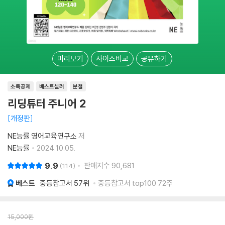
미리보기
사이즈비교
공유하기
소득공제
베스트셀러
분철
리딩튜터 주니어 2
개정판
NE능률 영어교육연구소
저
NE능률
2024.10.05.
9.9
판매지수
90,681
114
베스트
중등참고서
57위
중등참고서 top100 72주
15,000
원