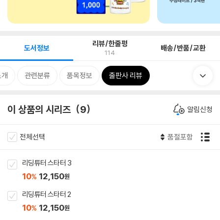
리뷰/한줄평
도서정보
배송/반품/교환
114
소개
관련분류
품목정보
출판사 리뷰
이 상품의 시리즈
9
알림신청
전체선택
품절포함
리딩튜터 스타터 3
10
12,150
%
원
리딩튜터 스타터 2
10
12,150
%
원