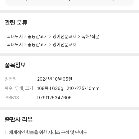
맛을 느끼려면 협력이 필요해
Section 07 Marketing
관련 분류
닻이 걸렸다!
국내도서
중등참고서
영어전문교재
독해/작문
친구 따라 물건을 산다고?
국내도서
중등참고서
영어전문교재
나도 모르게 따라 하게 돼!
지글거리는 스테이크
품목정보
Section 08 Origins
발행일
2024년 10월 05일
스카치테이프가 자동차와 관계가 있다고?
쪽수, 무게, 크기
168쪽 | 636g | 210*275*10mm
날씨 아래에 있다는 것은?
ISBN13
9791125347606
달을 닮은 빵
오른손 좀 확인해 보겠습니다~
출판사 리뷰
Section 09 Sports & Entertainment
1. 체계적인 학습을 위한 시리즈 구성 및 난이도