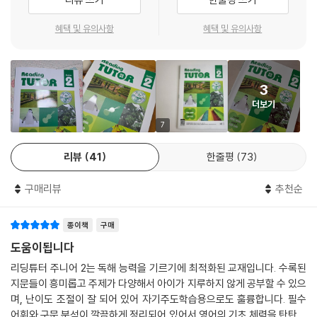
- 초등 고학년~예비중 교육과정의 중요 어휘와 문법 반영
혜택 및 유의사항
혜택 및 유의사항
4. 자습의 편의성을 높여주는 친절한 정답 및 해설
- 정답의 이유를 쉽게 설명해 주는 친절한 문제 해설
3
- 지문을 빠르게 해석할 수 있는 방법을 보여주는 직독직해 코너
더보기
- 해석이 안 되는 부분이 없도록 도와주는 구문 해설
7
5. 리딩튜터 주니어로 공부하는 학습자들이 누리는 혜택
리뷰
41
한줄평
73
- 직독직해 Worksheet
구매리뷰
추천순
- QR코드로 듣는 지문
- 어휘 암기장
종이책
구매
- 지문 MP3 파일
- NE Waffle 서비스
도움이됩니다
리딩튜터 주니어 2는 독해 능력을 기르기에 최적화된 교재입니다. 수록된
지문들이 흥미롭고 주제가 다양해서 아이가 지루하지 않게 공부할 수 있으
며, 난이도 조절이 잘 되어 있어 자기주도학습용으로도 훌륭합니다. 필수
어휘와 구문 분석이 깔끔하게 정리되어 있어서 영어의 기초 체력을 탄탄하