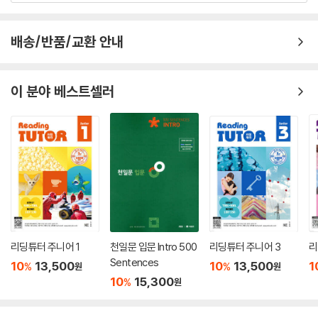
배송/반품/교환 안내
이 분야 베스트셀러
리딩튜터 주니어 1
천일문 입문 Intro 500
리딩튜터 주니어 3
리
Sentences
10
13,500
10
13,500
1
%
%
원
원
10
15,300
%
원