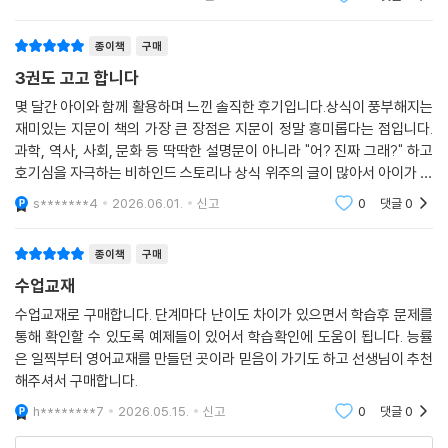
종이책
구매
3권도 고고 합니다
몇 달간 아이와 함께 활용하며 느낀 솔직한 후기입니다.상식이 풍부해지는
재미있는 지문이 책의 가장 큰 장점은 지문이 정말 흥미롭다는 점입니다.
과학, 역사, 사회, 문화 등 딱딱한 설명문이 아니라 "어? 진짜 그래?" 하고
호기심을 자극하는 비하인드 스토리나 상식 위주의 글이 많아서 아이가 지
루해하지 않고 소설책 읽듯 재밌게 읽습니다.독해와 어휘, 문법까지 한 번
s*******4
2026.06.01.
신고
0
댓글
0
에단순히 문
종이책
구매
수업교재
수업교재로 구매합니다. 단계마다 난이도 차이가 있으면서 학습후 문제를
통해 확인할 수 있도록 예제들이 있어서 학습확인에 도움이 됩니다. 능률
은 일찍부터 영어교재를 만들던 곳이라 믿음이 가기도 하고 선생님이 추천
해주셔서 구매합니다.
h********7
2026.05.15.
신고
0
댓글
0