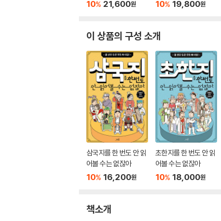
잖아
10
21,600
10
19,800
%
%
원
원
이 상품의 구성 소개
삼국지를 한 번도 안 읽
초한지를 한 번도 안 읽
어볼 수는 없잖아
어볼 수는 없잖아
10
16,200
10
18,000
%
%
원
원
책소개