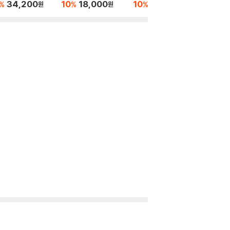
를 한 번도 안 읽어
34,200
10
18,000
10
16,200
%
%
%
원
원
원
수는 없잖아 세트