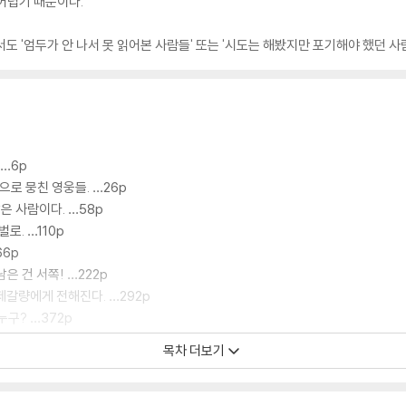
어렵기 때문이다.
서도 '엄두가 안 나서 못 읽어본 사람들' 또는 '시도는 해봤지만 포기해야 했던 사
 …6p
으로 뭉친 영웅들. …26p
은 사람이다. …58p
로. …110p
66p
남은 건 서쪽! …222p
 제갈량에게 전해진다. …292p
누구? …372p
목차 더보기
케 할 영웅의 등장! …6p
왕좌. 엇갈림의 시작. …48p