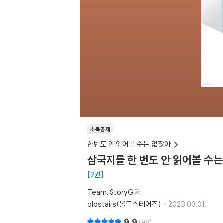
소득공제
한번도 안 읽어볼 수는 없잖아
삼국지를 한 번도 안 읽어볼 수는
2권
Team. StoryG
저
oldstairs(올드스테어즈)
2023.03.01.
9.9
98