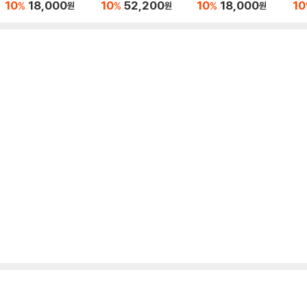
한지를 한 번도 안 읽어
한지
10
18,000
10
52,200
10
18,000
10
%
%
%
원
원
원
볼 수는 없잖아 + 성경
볼 
책을 한번도 안 읽어 볼
수는 없잖아 세트