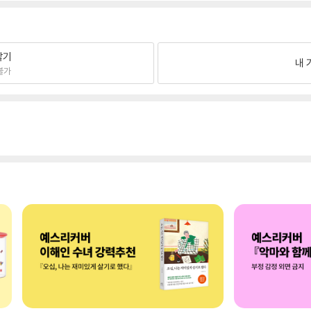
팔기
내 
불가