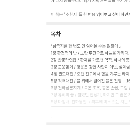
가 나지 않을뿐더러 읽기 시작해도 끝을 보기가 
이 책은 『초한지』를 한 번쯤 읽어보고 싶어 하면
목차
『삼국지를 한 번도 안 읽어볼 수는 없잖아 』
1장 황건적의 난 / 노란 두건으로 하늘을 가리다.
2장 반동탁연합 / 황제를 가로챈 역적. 하나의 뜻
3장 군웅할거 / 영웅은 강한 사람이 아닌, 살아남
4장 관도대전 / 오랜 친구에서 힘을 겨루는 라이벌
5장 적벽대전 / 물 위에서 벌어진 붉은 전쟁. …1
6장 천하삼분지계 / 북은 조조, 동은 손권, 그럼 
7장 유비의 꿈 / 짧았던 전성기, 하지만 그 꿈은
8장 마침내, 천하통일! / 최후에 미소 짓는 자는 
『초한지를 한 번도 안 읽어볼 수는 없잖아』
1장 유방과 항우 / 붉은 별과 푸른 별 천하를 안정
2장 함양 진격전 / 두 갈래 길 끝에 놓인 하나의 