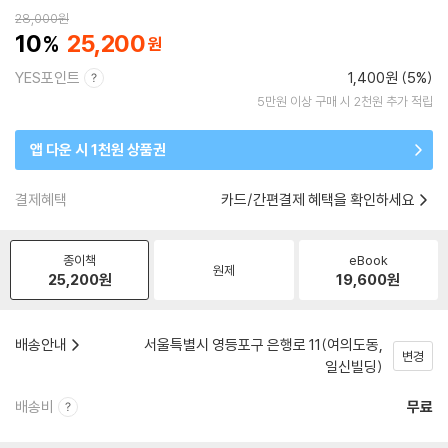
28,000
원
10
25,200
YES포인트
1,400원 (5%)
5만원 이상 구매 시 2천원 추가 적립
앱 다운 시 1천원 상품권
결제혜택
카드/간편결제 혜택을 확인하세요
종이책
eBook
원제
25,200
원
19,600
원
배송안내
서울특별시 영등포구 은행로 11(여의도동,
변경
일신빌딩)
배송비
무료