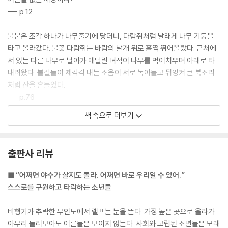
--- p.12
불붙은 조각 하나가 나무줄기에 닿더니, 다람쥐처럼 날래게 나무 기둥을
타고 올라갔다. 불꽃 다람쥐는 바람의 날개 위로 훌쩍 뛰어올랐다. 근처에
서 있는 다른 나무로 날아가 매달린 녀석이 나무를 먹어치우며 아래로 타
내려왔다. 불길들이 제각각 내는 소음이 서로 녹아들고 뒤엉켜 큰 북소리
처럼 산을 흔들었다.
--- p.76
책 속으로 더보기
돼지를 죽여! 멱을 따고! 피를 뽑자!
--- p.127
출판사 리뷰
아이들은 저마다 각자의 슬픔을 깨닫게 되었고, 어쩌면 인류 공통의 어떤
슬픔을 서로 나누고 싶었는지 모른다.
■ “어쩌면 야수가 살지도 몰라. 어쩌면 바로 우리일 수 있어.”
--- p.144
스스로를 구원하고 타락하는 소년들
어쩌면… 어쩌면 야수가 살지도 몰라. 어쩌면 그건 바로 우리일 수 있어.
비행기가 추락한 무인도에서 랠프는 눈을 뜬다. 가장 높은 곳으로 올라가
--- pp.145~146
아무리 둘러보아도 어른들은 보이지 않는다. 사회와 고립된 소년들은 모래