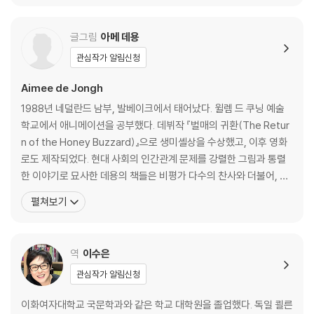
글그림
아메 데용
관심작가 알림신청
Aimee de Jongh
1988년 네덜란드 남부, 발베이크에서 태어났다. 윌렘 드 쿠닝 예술
학교에서 애니메이션을 공부했다. 데뷔작 『벌매의 귀환(The Retur
n of the Honey Buzzard)』으로 생미셸상을 수상했고, 이후 영화
로도 제작되었다. 현대 사회의 인간관계 문제를 강렬한 그림과 통렬
한 이야기로 묘사한 데용의 책들은 비평가 다수의 찬사와 더불어, 프
랑스, 미국, 일본 등에서 상을 받았다. 만화계의 오스카로 일컬어지는
펼쳐보기
아이즈너상 후보에 꾸준히 지명되고 있다. 그래픽 노블 작품으로 『가
을에 꽃피다(Blossoms in Autumn)』, 『택시!(TAXI!)』, 『예순 살
의 겨울(Sixt
역
이수은
관심작가 알림신청
이화여자대학교 국문학과와 같은 학교 대학원을 졸업했다. 독일 쾰른