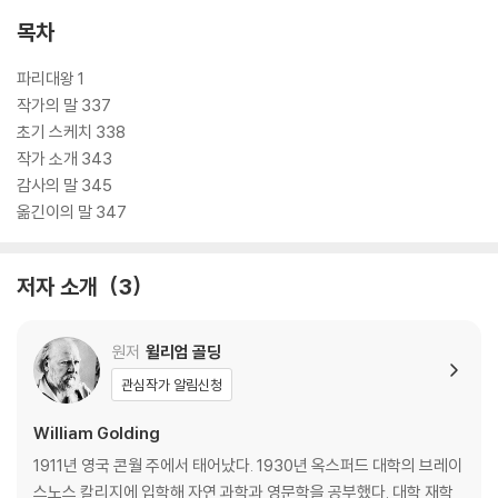
온전히 전할 수 있도록 한 것이다. 구성, 색채, 분위기 등을 통해 원작의 의
목차
미를 새롭게 하면서도 원작 텍스트에 대한 존중을 잃지 않은 세심한 노력
이 돋보인다. 수년간의 노력 끝에 손으로 직접 그린 펜 드로잉과 수채화 채
파리대왕 1
색 작업으로 완성해 낸 ‘어른 없는 세계’를 전체 컬러 페이지로 선보인다.
작가의 말 337
초기 스케치 338
작가 소개 343
감사의 말 345
옮긴이의 말 347
저자 소개
3
원저
윌리엄 골딩
관심작가 알림신청
William Golding
1911년 영국 콘월 주에서 태어났다. 1930년 옥스퍼드 대학의 브레이
스노스 칼리지에 입학해 자연 과학과 영문학을 공부했다. 대학 재학