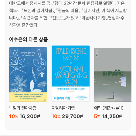
대학교에서 중세사를 공부했다. 22년간 문학 편집자로 일했다. 지은
책으로 『느낌과 알아차림』, 『평균의 마음』,『실례지만, 이 책이 시급합
니다』, 『숙련자를 위한 고전노트』가 있고 『이탈리아 기행』편집자 주
석판을 출간했다.
이수은
의 다른 상품
느낌과 알아차림
이탈리아 기행
에픽 (계간) : #10
10
16,200
10
29,700
5
14,250
%
%
%
원
원
원