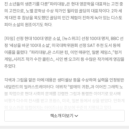
진 소년들의 생존기를 다룬『파리대왕』은 현대 영문학을 대표하는 고전 중
의 고전으로, 노벨 문학상 수상 작가인 윌리엄 골딩의 대표작이다. 2차 세
계 대전 후 참상을 목도했던 골딩의 인간 체험이 진하게 녹아 있는 디스토
피아 소설의 원조이기도 하다.
[타임] 선정 현대 100대 영문 소설, [뉴스위크] 선정 100대 명저, BBC 선
정 ‘세상을 바꾼 100대 소설’, 미국대학위원회 선정 SAT 추천 도서 등에
이름을 올렸다. 『파리대왕』은 스티븐 킹, 이언 매큐언, 말론 제임스,『헝거
게임』시리즈 작가 수잔 콜린스, 시인 벤 오크리 등 수많은 작가에게 영감을
주었다.
각색과 그림을 맡은 아메 데용은 생미셸상 등을 수상하며 실력을 인정받은
네덜란드의 일러스트레이터다. 데뷔작 『벌매의 귀환』과 이어진 그래픽 노
블 작업으로 현대 사회의 문제를 강렬한 그림과 통렬한 이야기로 묘사해
비평가 다수의 찬사를 받고 프랑스, 미국, 일본 등에서 상을 받았다. 만화계
의 오스카로 일컬어지는 아이즈너상 후보에 꾸준히 지명되고 있다.
책소개 더보기
데용은 『파리대왕: 그래픽 노블』속 모든 대사와 지문을 원작 텍스트에서
그대로 따 왔다. 작품을 재구성하면서도 골딩의 시적이고 아름다운 문장을