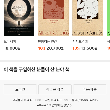
오디세이
반항하는 인간
시지프 신화
적
18,000
10
20,700
10
13,500
1
%
%
원
원
원
이 책을 구입하신 분들이 산 분야 책
로그인
최근 본 상품
주문/배송
고객센터 1544-3800
티켓 1544-6399
중고샵 1566-4295
eBook 1:1문의/채팅상담