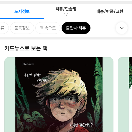
리뷰/한줄평
도서정보
배송/반품/교환
17
분류
품목정보
책 속으로
출판사 리뷰
카드뉴스로 보는 책