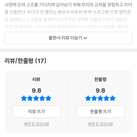
사장에 모여 구조를 기다리며 살아남기 위해 무리의 규칙을 정립하고 리더
이 머리를 야수에게 선물로 바치노라.
를 선출한다. 리더가 된 랠프는 뚱보의 비호와 함께 ‘소라고둥’으로 발언권
--- p.222
을 분배하고 소년들을 통제하며 민주적인 체제를 만들어 가려고 애쓴다.
한편 잭 메리듀는 사냥과 피의 세계에 매혹되어 내면의 야생성을 깨우게
이 섬에서 우리는 재밌게 놀 거다!
되고 랠프와 대립한다. 그러던 어느 날, 낯설고 무서운 미지의 존재를 조우
출판사 리뷰 더보기
--- p.236
한 후 그들의 모험은 예상치 못한 방향으로 흐른다.
난 무서워. 우리들이. 집에 가고 싶어.
『파리대왕』은 무인도의 소년 무리가 새로운 사회를 건립하고 지속시켜 나
리뷰/한줄평
17
--- p.262
가다가 갈등을 초래하는 과정을 통해 “우리가 공들여 이룩해 낸 문명의 질
서는 언제 무너지는가?” 하는 질문을 던진다. 기존 질서를 수호하는 랠프,
랠프는 절규했다. 그것은 공포와 분노, 그리고 절망의 외침이었다. 불은 질
지식인을 대표하는 뚱보, 생존 본능에 의해 움직이는 잭, 대중과 영합하지
리뷰
한줄평
주하는 말을 따라잡을까? 그는 모든 상처와 허기와 갈증을 잊어버렸다. 그
못하는 철학자 사이먼 등 다채로운 캐릭터가 서로 충돌하는 모습은 우리
9.8
9.8
저 두려움에 쫓겨… 희망 없는 두려움으로, 날듯이 뛸 뿐이었다.
사회의 축소판이라 할 수 있다. 예상하지 못한 ‘파리대왕’의 음험한 기운이
--- pp.313~314
늘 등뒤에 도사리고 있는 극한 상황 속에서 각자의 신념대로 내린 선택이
모여 치명적인 결말을 향해 내달린다. 작품은 『로빈슨 크루소』, 『보물섬』,
리뷰 쓰기
한줄평 쓰기
『허클베리 핀의 모험』등으로 대표되는 모험 소설의 교훈적 우화에서 벗어
나 디스토피아의 위험이 도사리는 미래를 언제나 직시해야 한다는 현실적
혜택 및 유의사항
혜택 및 유의사항
이고 비정한 깨달음을 준다. 전쟁의 참혹함과 이데올로기 논쟁을 직접 체
험한 윌리엄 골딩의 날카로운 문제의식은 70년이 지난 지금의 우리에게