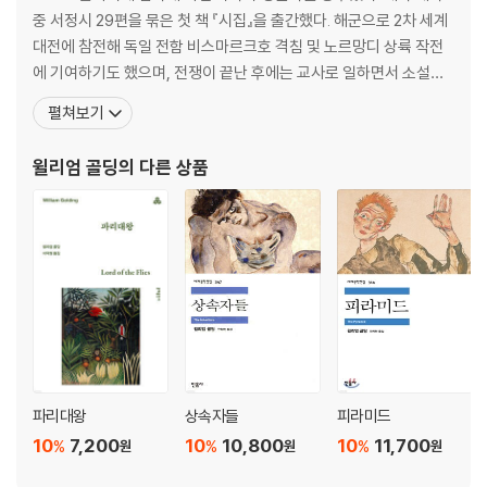
중 서정시 29편을 묶은 첫 책 『시집』을 출간했다. 해군으로 2차 세계
대전에 참전해 독일 전함 비스마르크호 격침 및 노르망디 상륙 작전
에 기여하기도 했으며, 전쟁이 끝난 후에는 교사로 일하면서 소설을
쓰기 시작했다. 1954년 발표한 첫 소설 『파리대왕』을 통해 외딴섬에
펼쳐보기
고립된 소년들이 원시적인 야만 상태로 퇴행해 가는 과정을 그렸다.
산호섬에 고립되어 야만적인 상태로 되돌아간 학생들의 이야기를 그
윌리엄 골딩
의 다른 상품
린 『파리대왕』은 외딴 섬에 상륙한 소
파리대왕
상속자들
피라미드
10
7,200
10
10,800
10
11,700
%
%
%
원
원
원