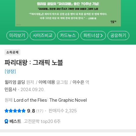
미리보기
사이즈비교
카드뉴스
파트너샵
공유하기
소득공제
파리대왕 : 그래픽 노블
양장
윌리엄 골딩
원저
아메 데용
글그림
이수은
역
민음사
2024.09.20.
원제
Lord of the Flies: The Graphic Novel
9.8
판매지수
2,325
17
베스트
고전문학 top20 6주