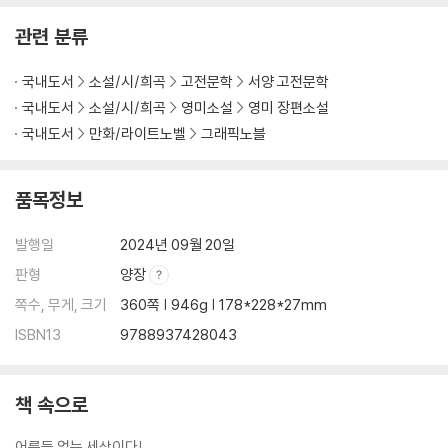
관련 분류
국내도서
소설/시/희곡
고전문학
서양 고전문학
국내도서
소설/시/희곡
영미소설
영미 장편소설
국내도서
만화/라이트노벨
그래픽노블
품목정보
발행일
2024년 09월 20일
판형
양장
쪽수, 무게, 크기
360쪽 | 946g | 178*228*27mm
ISBN13
9788937428043
책 속으로
어른들 없는 세상이다!