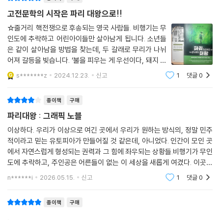
‘파리대왕’의 실체를 마주하는 장면, 소년들이 멧돼지를 사냥하고 잔치를
고전문학의 시작은 파리 대왕으로!!
벌이는 장면, 온 섬이 불타는 장면 등은 화려하면서도 섬세한 채색과 역동
적인 펜 터치, 거대한 스케일 표현으로 독자들이 즉시 몰입해 마치 그 무인
☆줄거리 핵전쟁으로 후송되는 영국 사람들. 비행기는 무
인도에 추락하고 어린아이들만 살아남게 됩니다. 소년들
도에 들어와 있는 듯한 느낌을 받게 한다. 원작 서사를 압축하고 각색한 솜
은 같이 살아남을 방법을 찾는데, 두 갈래로 무리가 나뉘
씨뿐만 아니라, 원작의 문장들을 적재적소에 배치한 데용의 안목이 돋보인
어져 갈등을 빚습니다. ‘불을 피우는 게 우선이다, 돼지 잡
이번 작품은 원작에 거의 근접하면서도, 원작의 감응력은 한결 강화한 그
는 것이 우선이다.’ 당장 우선순위를 정하는 것을 시작으
래픽 노블이 되었다.
s*******z
2024.12.23.
신고
1
댓글
0
로 소년들은 괴팍해지고 난폭해지며 잔인해집니다. 전쟁
터에서 적군을 사살하는 군인의 모습으로
윌리엄 골딩의 고전 『파리대왕』이 끼친 영향에 관해서라면 정말 많은 말을
종이책
구매
할 수 있을 테고, 이미 다수의 학자와 연구자 들이 수없이 이야기를 했습니
파리대왕 : 그래픽 노블
다. 반면에, 저는 역사가도 아니고 문학 전문가도 전혀 아닙니다. 그저 이
이상하다. 우리가 이상으로 여긴 곳에서 우리가 원하는 방식의, 정말 민주
책이 저에게는 개인적으로 무척 큰 의미를 지녔고, 평생 동안 팬이었다는
적이라고 믿는 유토피아가 만들어질 것 같은데, 아니었다. 인간이 모인 곳
말씀을 드릴 수 있을 뿐입니다. 학창 시절, 영어 수업 시간에 『파리대왕』을
에서 자연스럽게 형성되는 권력과 그 힘에 좌우되는 상황들.비행기가 무인
처음 읽었을 때, 저는 숨이 막혔습니다. 십 대였던 그때, 해맑은 유년기와
도에 추락하고, 주인공은 어른들이 없는 이 세상을 새롭게 여겼다. 이곳에
독립된 성인의 중간에 걸쳐 있던 그 시기에, 이 소설이 저의 내면이 겪고 있
서 소년들은 구조를 기다리지만, 그때까지는 어떻게든 살아남아야 했으므
n******i
2026.05.15.
신고
1
댓글
0
던 것들을 거울처럼 비춰 주었던 듯합니다. - 아메 데용(작가의 말 중에서)
로,그들만의 규칙
종이책
구매
.