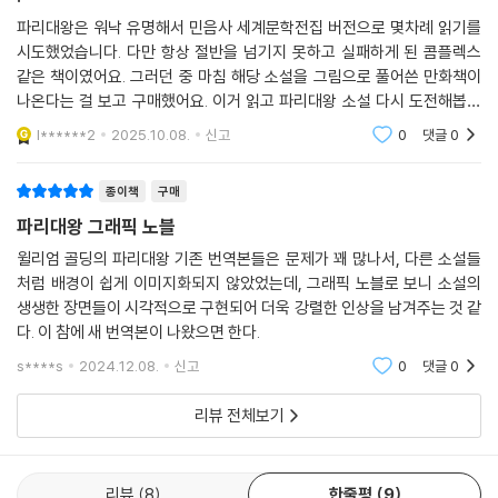
파리대왕은 워낙 유명해서 민음사 세계문학전집 버전으로 몇차례 읽기를
시도했었습니다. 다만 항상 절반을 넘기지 못하고 실패하게 된 콤플렉스
같은 책이였어요. 그러던 중 마침 해당 소설을 그림으로 풀어쓴 만화책이
나온다는 걸 보고 구매했어요. 이거 읽고 파리대왕 소설 다시 도전해봅니
다!
l******2
2025.10.08.
신고
0
댓글
0
종이책
구매
파리대왕 그래픽 노블
윌리엄 골딩의 파리대왕 기존 번역본들은 문제가 꽤 많나서, 다른 소설들
처럼 배경이 쉽게 이미지화되지 않았었는데, 그래픽 노블로 보니 소설의
생생한 장면들이 시각적으로 구현되어 더욱 강렬한 인상을 남겨주는 것 같
다. 이 참에 새 번역본이 나왔으면 한다.
s****s
2024.12.08.
신고
0
댓글
0
리뷰 전체보기
리뷰
8
한줄평
9