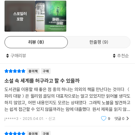
도 여전히 유효하다.
스포일러
포함
우리가 ‘적’이라고 믿는 것들을 없앨 수도, 피할 수도, 설득할 수도 없다면,
우리는 과연 무엇을 할 수 있을까. 『파리대왕』은 바로 그것, 우리의 할 일을
2
생각해 보기를 요청한다. 이곳이 아직 안전한 장소일 때, 정말로 진지하게
리뷰
8
한줄평
9
위기를 성찰해야 한다고 경종을 울리는 것이다. 우리는 암흑의 절벽 아래
로 추락하지 않도록 스스로를 구원해야 한다. -이수은 (옮긴이의 말 중에
구매리뷰
추천순
서)
종이책
구매
■ 무인도, 디스토피아, 어른 없는 세상.
원작을 존중하면서 독창적으로 구현한 아메 데용의 그림
소설 속 세계를 허구라고 할 수 있을까
도서관을 이용할 때 좋은 점 중의 하나는 의외의 책을 만난다는 것이다. ＜
아메 데용의 『파리대왕: 그래픽 노블』은 원작 소설의 묵시록적인 분위기를
파리 대왕＞은 윌리엄 골딩의 대표작으로는 알고 있었지만 읽어볼 생각도
서정적인 수채화 이미지로 탁월하게 치환해 낸다. 감정을 억제한 원작의
하지 않았고, 어떤 내용인지도 모르는 상태였다. 그래픽 노블을 발견하고
건조함은 문학적 감수성이 뛰어난 그래픽 아티스트의 시각화를 통해 중화
는 쉽게 접근할 수 있지 않을까라는 맘에 대출했다. 원서 제목을 읽지 않았
되고, 독자가 이 작품의 핵심에 쉽게 이르도록 상상의 재료를 풍부히 제공
기 때문에 ＜ 파리대왕 LORD OF THE FLIES＞의 의미를 알게 된 순간은
j*****3
2025.04.01.
신고
9
댓글
0
충격이었다. 이렇
한다. 골딩 특유의 시적이고 간결하면서 리드미컬한 문장들이 그림을 따라
흐르듯이 배치될 수 있도록 구성했다. 작품의 하이라이트라고 할 수 있는
종이책
구매