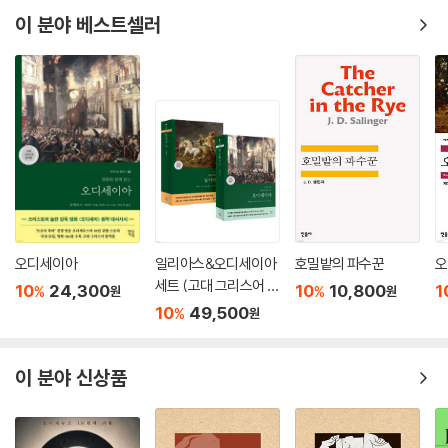
이 분야 베스트셀러
오디세이아
일리아스&오디세이아
호밀밭의 파수꾼
오
세트 (고대 그리스어 완
10
24,300
10
10,800
1
%
%
원
원
역본)
10
49,500
%
원
이 분야 신상품