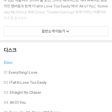
수 있는 작품이다. 드러머 폴 모션, 그리고 베이시스트 개리 피콕라는 환상
적인 멤버들과 함께 ‘I Fall In Love Too Easily’에서 ‘All of You’, ‘Some
day My Prince Will Come’, ‘Golden Earrings’ 등에 이르는 아름다운
연주를 들려준다.
#ECM #KeithJarrett #PaulMotian #GaryPeacock #키스재럿 #
음반소개 더보기
피아노트리오 #JAZZ
디스크
Disc
01
Everything I Love
02
I Fall In Love Too Easily
03
Straight No Chaser
04
All Of You