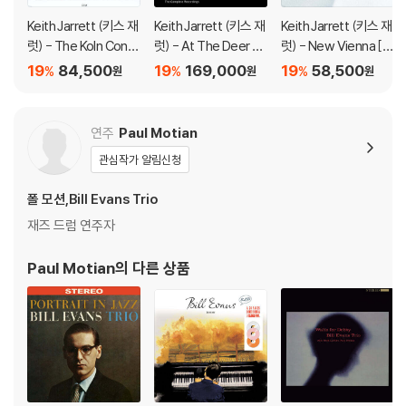
Keith Jarrett (키스 재
Keith Jarrett (키스 재
Keith Jarrett (키스 재
럿) - The Koln Conc
럿) - At The Deer H
럿) - New Vienna [2
ert [2LP]
ead Inn (The Compl
LP]
19
84,500
19
169,000
19
58,500
%
%
%
원
원
원
ete Recordings) [4
LP]
연주
Paul Motian
관심작가 알림신청
폴 모션,Bill Evans Trio
재즈 드럼 연주자
Paul Motian
의 다른 상품