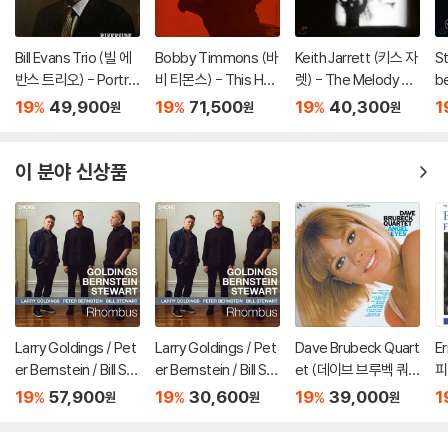
Bill Evans Trio (빌 에
Bobby Timmons (바
Keith Jarrett (키스 자
St
반스 트리오) - Portrai
비 티몬스) - This Her
렛) - The Melody At
be
t In Jazz [LP]
e Is Bobby Timmon
Night, With You [LP]
r
19
49,900
19
71,500
19
40,300
1
%
%
%
원
원
원
s [LP]
베
이 분야 신상품
Larry Goldings / Pet
Larry Goldings / Pet
Dave Brubeck Quart
E
er Bernstein / Bill St
er Bernstein / Bill St
et (데이브 브루벡 쿼
피)
ewart (래리 골딩스 /
ewart (래리 골딩스 /
텟) - Angel Eyes [L
19
57,900
19
30,600
19
39,000
1
%
%
%
원
원
원
피터 번스타인 / 빌 스
피터 번스타인 / 빌 스
P]
튜어트) - Rhombus
튜어트) - Rhombus