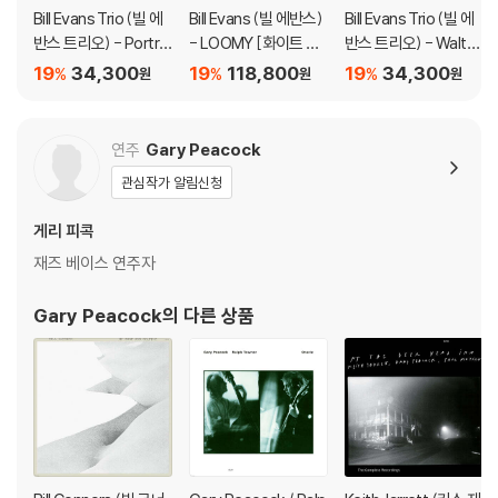
Bill Evans Trio (빌 에
Bill Evans (빌 에반스)
Bill Evans Trio (빌 에
반스 트리오) - Portrai
- LOOMY [화이트 &
반스 트리오) - Waltz
t in Jazz [마블 컬러 L
핑크 & 오렌지 컬러 3L
For Debby [마블 컬러
19
34,300
19
118,800
19
34,300
%
%
%
원
원
원
P]
P]
LP]
연주
Gary Peacock
관심작가 알림신청
게리 피콕
재즈 베이스 연주자
Gary Peacock
의 다른 상품