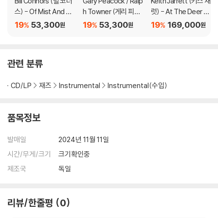
Bill Connors (빌 코너
Gary Peacock / Ralp
Keith Jarrett (키스 재
스) - Of Mist And Me
h Towner (게리 피콕
럿) - At The Deer H
lting [LP]
/ 랠프 타우너) - Oracl
ead Inn (The Compl
19
53,300
19
53,300
19
169,000
%
%
%
원
원
원
e [LP]
ete Recordings) [4
LP]
관련 분류
CD/LP
재즈
Instrumental
Instrumental(수입)
품목정보
발매일
2024년 11월 11일
시간/무게/크기
크기확인중
제조국
독일
리뷰/한줄평
0