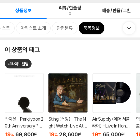
리뷰/한줄평
상품정보
배송/반품/교환
0
디스크
아티스트 소개
관련분류
품목정보
이 상품의 태그
#라이브앨범
박지윤 - Parkjiyoon 2
Sting (스팅) - The Ni
Air Supply (에어 서플
혁
0th Anniversary Pho
ght Watch: Live At T
라이) - Live In Hong
롤
to & Live Album [화
he Rijksmuseum
Kong [LP]
ol
19
69,800
19
28,600
19
65,000
1
%
%
%
원
원
원
이트 컬러 2LP]
L