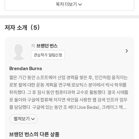
_1.6 시크릿 인증 관리
목차 더보기
_1.7 간단한 스테이트풀 데이터베이스 배포
_1.8 서비스를 응용한 TCP 로드 밸런서 구축
_1.9 인그레스를 이용해 트래픽을 스태틱 파일 서버로 전달
저자 소개
5
_1.10 헬름을 이용한 애플리케이션 파라미터화
_1.11 서비스 배포 모범 사례
저
브렌던 번스
CHAPTER 02 개발자 워크플로
관심작가 알림신청
_2.1 목표
Brendan Burns
_2.2 개발 클러스터 구축
짧은 기간 동안 소프트웨어 산업 경력을 쌓은 후, 인간처럼 움직이는
_2.3 여러 개발자가 사용할 공용 클러스터 구축
로봇 팔에 대한 운동 계획을 연구해 로보틱스 분야에서 박사 학위를
__2.3.1 유저 온보딩
취득했다. 그 후 잠시 동안 컴퓨터과학 교수로 활동했다. 결국 시애틀
__2.3.2 네임스페이스 생성과 보안
로 돌아와 구글에 합류해 저지연 색인을 사용한 웹 검색 인프라 업무
__2.3.3 네임스페이스 관리
를 담당했다. 구글에 있는 동안 조 베다(Joe Beda), 크레이그 맥룩
__2.3.4 클러스터 수준 서비스
키(Craig McLuckie) 와 함께 쿠버네티스 프로젝트를 탄생시켰다.
펼쳐보기
_2.4 개발자 워크플로 활성화
현재 마이크로소프트 애저(Microsoft Azure)의 엔지니어링 임원
__2.4.1 초기 설치
으로 재직 중이다. 마이크로소프트 애저의 최고 엔지니어. 쿠버네티
브렌던 번스
의 다른 상품
__2.4.2 액티브한 개발 환경
스 오픈 소스 프로젝트의 공