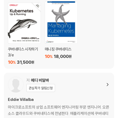
__2.4.3 테스팅과 디버깅
_2.5 개발 환경 설정 모범 사례
CHAPTER 03 모니터링과 로깅
_3.1 메트릭 vs 로그
_3.2 모니터링 기법
_3.3 모니터링 패턴
쿠버네티스 시작하기
매니징 쿠버네티스
_3.4 쿠버네티스 메트릭 개요
3/e
10
18,000
%
원
__3.4.1 cAdvisor
10
31,500
%
원
__3.4.2 메트릭 서버
__3.4.3 kube-state-metrics
_3.5 어떤 메트릭을 모니터링하나?
저
에디 비얄바
_3.6 모니터링 툴
관심작가 알림신청
_3.7 프로메테우스를 이용한 쿠버네티스 모니터링
_3.8 로깅 개요
Eddie Villalba
_3.9 로깅 툴
마이크로소프트의 상업 소프트웨어 엔지니어링 부문 엔지니어. 오픈
_3.10 로키 스택을 사용한 로깅
소스 클라우드와 쿠버네티스에 전념한다. 애플리케이션에 쿠버네티
_3.11 알림