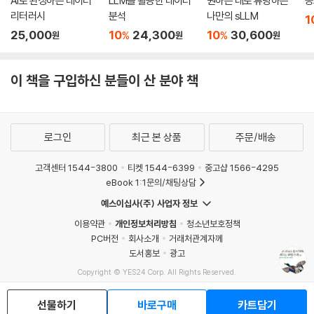
AI로 완성하는 데이터
LLM을 활용한 데이터
원하는 대로 튜닝하는
몽
_14.4 데이터 과학자의 관심사
리터러시
분석
나만의 sLLM
1
_14.5 쿠버네티스 머신러닝 모범 사례
25,000
10
24,300
10
30,600
%
%
원
원
원
CHAPTER 15 고수준 애플리케이션 패턴 구축
이 책을 구입하신 분들이 산 분야 책
_15.1 고수준 추상화 개발 방식
_15.2 쿠버네티스 확장
__15.2.1 쿠버네티스 클러스터 확장
로그인
최근 본 상품
주문/배송
__15.2.2 쿠버네티스 UX 확장
__15.2.3 컨테이너화 개발 간소화
고객센터 1544-3800
티켓 1544-6399
중고샵 1566-4295
__15.2.4 ‘푸시-투-디플로이’ 환경 구축
eBook 1:1문의/채팅상담
_15.3 플랫폼 구축 시 설계 고려 사항
예스이십사(주) 사업자 정보
__15.3.1 컨테이너 이미지로 익스포트하는 기능 지원
이용약관
개인정보처리방침
청소년보호정책
__15.3.2 기존 서비스와 서비스 디스커버리 메커니즘 지원
PC버전
회사소개
거래처관계자께
_15.4 애플리케이션 플랫폼 구축 모범 사례
도서홍보
광고
Copyright © YES24 Corp. All Rights Reserved.
CHAPTER 16 상태와 스테이트풀 애플리케이션 관리
MATOM6
선물하기
바로구매
카트담기