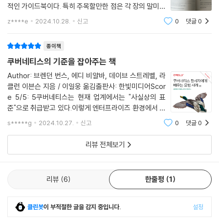
적인 가이드북이다. 특히 주목할만한 점은 각 장의 말미에
CHAPTER 11 클러스터 정책과 거버넌스
“모범 사례”를 정리하여 실전에서 바로 적용할 수 있는 지
z****e
2024.10.28.
신고
0
댓글
0
침을 제공한다. 주제별로 크게 실무, 운영, 보안 내용으로
_11.1 정책과 거버넌스의 중요성
나눠본다면 다음과 같이 볼 수 있다.실
_11.2 정책의 변별성
종이책
_11.3 클라우드 네이티브 정책 엔진
쿠버네티스의 기준을 잡아주는 책
_11.4 게이트키퍼 개요
Author: 브렌던 번스, 에디 비얄바, 데이브 스트레벨, 라
__11.4.1 정책 예제
클런 이븐슨 지음 / 이일웅 옮김출판사: 한빛미디어Scor
__11.4.2 게이트키퍼 용어
e 5/5: 5쿠버네티스는 현재 업계에서는 "사실상의 표
__11.4.3 제약조건 템플릿 정의
준"으로 취급받고 있다.이렇게 엔터프라이즈 환경에서 쿠
__11.4.4 제약조건 정의
버네티스가 빠르게 확산된 배경에는 여러 요소가 있을 수
s*****g
2024.10.27.
신고
0
댓글
0
__11.4.5 데이터 복제
있지만 기본적으로 구글에서 검증된 아키텍처 또는 솔루
__11.4.6 UX
션이었다는 점이 가장 중요한 이유중 하나가 아닐
리뷰 전체보기
_11.5 집행 액션과 감사 적용
__11.5.1 변형
__11.5.2 정책 테스팅
리뷰
6
한줄평
1
__11.5.3 게이트키퍼 연습하기
_11.6 정책과 거버넌스 모범 사례
클린봇
이 부적절한 글을 감지 중입니다.
설정