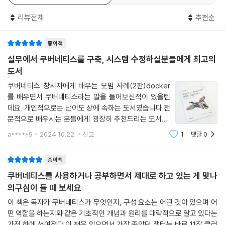
__8.3.11 수직 파드 오토스케일러
해답을 제시합니다. 특히 이번 2판에서는 실무자들이 궁금해하던 운영 방
_8.4 리소스 관리 모범 사례
법의 모범 사례를 더욱 상세히 다루고 있습니다. 1판에서 간략히 소개되었
리뷰전체
추천순
던 CI/CD 부분이 최신 트렌드인 깃옵스 모범 사례로 확장되었으며, 새롭
CHAPTER 09 네트워킹, 네트워크 보안, 서비스 메시
게 추가된 내용들은 쿠버네티스를 도입하기 시작한 조직에게 올바른 운영
종이책
방향을 제시해 줄 것입니다. 쿠버네티스 운영에 대한 기준을 잡고 싶은 모
실무에서 쿠버네티스를 구축, 시스템 수정하실분들에게 최고의
_9.1 쿠버네티스 네트워킹 원리
든 이에게 이 책을 강력히 추천합니다.
도서
_9.2 네트워크 플러그인
- 이병호 (뉴넥스)
__9.2.1 Kubenet
쿠버네티스 창시자에게 배우는 모범 사례(2판)docker
를 배우면서 쿠버네티스라는 말을 들어보신적이 있을텐
__9.2.2 Kubenet 모범 사례
데요. 개인적으로는 난이도 상에 속하는 도서였습니다.전
__9.2.3 CNI 플러그인
문적으로 배우시는 분들에게 굉장히 추천드리는 도서로,
__9.2.4 CNI 모범 사례
실무에서도 고급기술이 많이 있기 때문에 전문적으로 쿠
_9.3 쿠버네티스 서비스
a*****9
2024.10.22.
신고
1
댓글
0
버네티스를 배우고 싶으신 분들에게 추천하는 도서 입니
__9.3.1 ClusterIP 서비스 타입
다. 그만큼 전문적인 용어나, 실무적인 내용이 많았습
__9.3.2 NodePort 서비스 타입
종이책
__9.3.3 ExternalName 서비스 타입
쿠버네티스를 사용하거나 공부하면서 제대로 하고 있는 게 맞나
__9.3.4 LoadBalancer 서비스 타입
의구심이 들 때 보세요
__9.3.5 인그레스와 인그레스 컨트롤러
이 책은 독자가 쿠버네티스가 무엇인지, 구성 요소는 어떤 것이 있으며 어
__9.3.6 게이트웨이 API
떤 역할을 하는지와 같은 기초적인 개념과 원리를 대략적으로 알고 있다는
__9.3.7 서비스와 인그레스 컨트롤러 모범 사례
가정 하에 쓰여졌다.이 책을 읽으면서 가장 좋았던 챕터는 바로 11장 클러