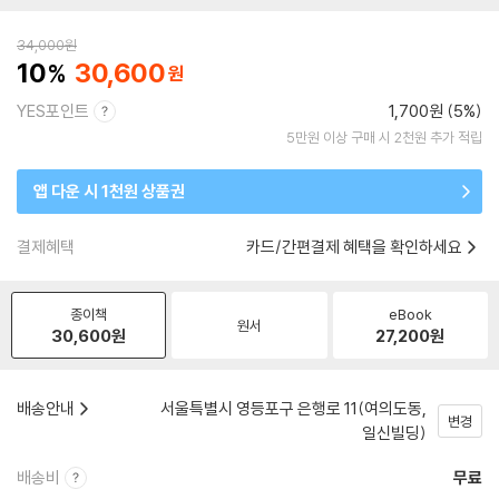
34,000
원
10
30,600
YES포인트
1,700원 (5%)
5만원 이상 구매 시 2천원 추가 적립
앱 다운 시 1천원 상품권
결제혜택
카드/간편결제 혜택을 확인하세요
종이책
eBook
원서
30,600
원
27,200
원
배송안내
서울특별시 영등포구 은행로 11(여의도동,
변경
일신빌딩)
배송비
무료