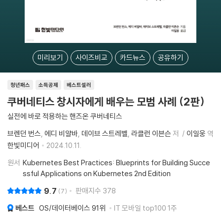
미리보기
사이즈비교
카드뉴스
공유하기
청년패스
소득공제
베스트셀러
쿠버네티스 창시자에게 배우는 모범 사례 (2판)
실전에 바로 적용하는 핸즈온 쿠버네티스
브렌던 번스
에디 비얄바
데이브 스트레벨
라클런 이븐슨
저
이일웅
역
한빛미디어
2024.10.11.
원서
Kubernetes Best Practices: Blueprints for Building Succe
ssful Applications on Kubernetes 2nd Edition
9.7
판매지수
378
7
베스트
OS/데이터베이스
91위
IT 모바일 top100 1주