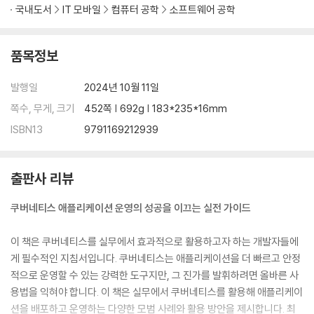
_5.1 버전 관리
국내도서
IT 모바일
컴퓨터 공학
소프트웨어 공학
_5.2 지속적 통합
_5.3 테스팅
_5.4 컨테이너 빌드
품목정보
_5.5 컨테이너 이미지 태깅
_5.6 지속적 배포
발행일
2024년 10월 11일
_5.7 배포 전략
쪽수, 무게, 크기
452쪽 | 692g | 183*235*16mm
_5.8 프로덕션 테스팅
ISBN13
9791169212939
_5.9 파이프라인 구축과 카오스 실험
__5.9.1 CI 구축
__5.9.2 CD 구축
출판사 리뷰
__5.9.3 롤링 업그레이드 수행
__5.9.4 간단한 카오스 실험
쿠버네티스 애플리케이션 운영의 성공을 이끄는 실전 가이드
_5.10 CI/CD 모범 사례
이 책은 쿠버네티스를 실무에서 효과적으로 활용하고자 하는 개발자들에
CHAPTER 06 버저닝, 릴리스, 롤아웃
게 필수적인 지침서입니다. 쿠버네티스는 애플리케이션을 더 빠르고 안정
적으로 운영할 수 있는 강력한 도구지만, 그 진가를 발휘하려면 올바른 사
_6.1 버저닝
용법을 익혀야 합니다. 이 책은 실무에서 쿠버네티스를 활용해 애플리케이
_6.2 릴리스
션을 배포하고 운영하는 다양한 모범 사례와 활용 방안을 제시합니다. 최