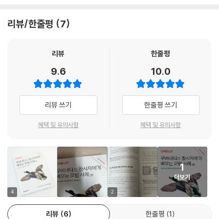
_8.1 쿠버네티스 스케줄러
이 책의 초판 독자로서, 이번 2판이 최신 쿠버네티스 동향을 훌륭히 반영
__8.1.1 프레디킷
했음을 확신합니다. 쿠버네티스 생태계는 무궁무진한 조합과 구성이 가능
리뷰/한줄평
7
__8.1.2 우선순위
해 ‘표준’이라는 개념이 모호할 수 있지만, 이 책은 다양한 환경에서 쿠버네
_8.2 고급 스케줄링 기법
티스를 효과적으로 활용하는 검증된 방법들을 제시하고 있어 모든 쿠버네
리뷰
한줄평
__8.2.1 파드 어피니티와 안티-어피니티
티스 사용자에게 필독서로 자신 있게 추천합니다.
__8.2.2 노드셀렉터
9.6
10.0
- 전현준 (OneLineAI)
__8.2.3 테인트와 톨러레이션
_8.3 파드 리소스 관리
이 책은 쿠버네티스의 운용, 배포, 관리에 관한 모범 사례를 포괄적으로 다
__8.3.1 리소스 요청
리뷰 쓰기
한줄평 쓰기
루고 있습니다. 쿠버네티스를 처음 접하는 독자에게는 일부 용어나 개념이
__8.3.2 리소스 리밋과 파드 QoS
다소 생소할 수 있지만, 4명의 저자가 각기 다른 관점에서 쿠버네티스 운
혜택 및 유의사항
혜택 및 유의사항
__8.3.3 PodDisruptionBudgets
용을 설명하고 있어 실제 현장에서 쿠버네티스를 더욱 의미 있게 활용하고
__8.3.4 네임스페이스를 이용한 리소스 관리
자 하는 독자들에게 큰 가치를 제공할 것입니다. 특히 초판과 비교해 최근
__8.3.5 리소스쿼터
주목받고 있는 보안과 카오스 테스팅 관련 내용이 추가되어, 이 분야의 지
__8.3.6 리밋레인지
1
식을 실무에 적용하고자 한다면 매우 유용할 것입니다.
__8.3.7 클러스터 스케일링
더보기
- 강찬석 (LG 전자)
__8.3.8 애플리케이션 스케일링
4
2
__8.3.9 HPA를 이용한 수평 스케일링
__8.3.10 커스텀 메트릭을 이용한 HPA
이 책은 쿠버네티스 운영 과정에서 발생하는 다양한 궁금증과 고민에 대한
리뷰
6
한줄평
1