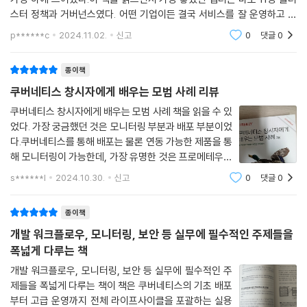
_9.4 네트워크 보안 정책
스터 정책과 거버넌스였다. 어떤 기업이든 결국 서비스를 잘 운영하고 있
_9.5 네트워크 정책 모범 사례
는지 검사를 받게 된다. 회사 정책을 따라야 하고 관리해야 한다. 쿠버네티
p******c
2024.11.02.
신고
0
댓글
0
_9.6 서비스 메시
스 클러스터가
_9.7 서비스 메시 모범 사례
종이책
CHAPTER 10 파드와 컨테이너 보안
쿠버네티스 창시자에게 배우는 모범 사례 리뷰
쿠버네티스 창시자에게 배우는 모범 사례 책을 읽을 수 있
_10.1 파드 시큐리티 어드미션 컨트롤러
었다. 가장 궁금했던 것은 모니터링 부분과 배포 부분이었
__10.1.1 파드 시큐리티 어드미션 활성화
다.쿠버네티스를 통해 배포는 물론 연동 가능한 제품을 통
__10.1.2 파드 보안 수준
해 모니터링이 가능한데, 가장 유명한 것은 프로메테우스
__10.1.3 네임스페이스 레이블을 이용한 파드 시큐리티 활성화
라고 한다. 지속적으로 pull방식으로 엔드포인트에서 직
s******l
2024.10.30.
신고
0
댓글
0
접 로그를 긁어와서 수집한다고 한다.쿠버네티스에서는
_10.2 워크로드 격리와 런타임클래스
컨피그맵이나 시크릿 리소스 형태로 구성 정
__10.2.1 런타임클래스 사용하기
종이책
__10.2.2 런타임 구현체
개발 워크플로우, 모니터링, 보안 등 실무에 필수적인 주제들을
__10.2.3 워크로드 격리와 런타임클래스 모범 사례
폭넓게 다루는 책
_10.3 파드와 컨테이너 보안 관련 고려 사항
__10.3.1 어드미션 컨트롤러
개발 워크플로우, 모니터링, 보안 등 실무에 필수적인 주
제들을 폭넓게 다루는 책이 책은 쿠버네티스의 기초 배포
__10.3.2 침입 및 이상 징후 탐지 툴
부터 고급 운영까지 전체 라이프사이클을 포괄하는 실용