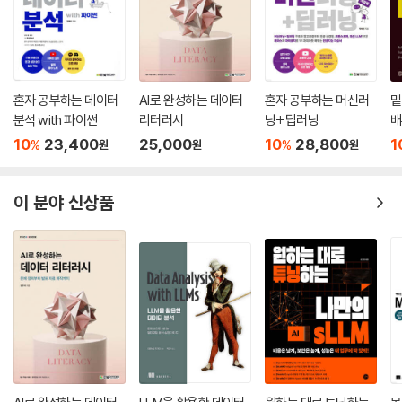
__13.2.2 NodePort로 서비스 익스포트
__13.2.3 외부 서버와 쿠버네티스 통합
_13.3 쿠버네티스 간 서비스 공유
_13.4 서드파티 툴
_13.5 클러스터와 외부 서비스 연결 모범 사례
혼자 공부하는 데이터
AI로 완성하는 데이터
혼자 공부하는 머신러
밑
분석 with 파이썬
리터러시
닝+딥러닝
배
CHAPTER 14 쿠버네티스에서 머신러닝 실행하기
10
23,400
25,000
10
28,800
1
%
%
원
원
원
_14.1 머신러닝에 쿠버네티스를 사용하면 좋은 점
이 분야 신상품
_14.2 머신러닝 워크플로
_14.3 쿠버네티스 클러스터 관리자가 고려해야 할 사항
__14.3.1 모델 훈련
__14.3.2 분산 훈련
__14.3.3 리소스 제약조건
__14.3.4 특수 하드웨어
__14.3.5 라이브러리, 드라이버, 커널 모듈
__14.3.6 스토리지
__14.3.7 네트워킹
__14.3.8 전용 프로토콜