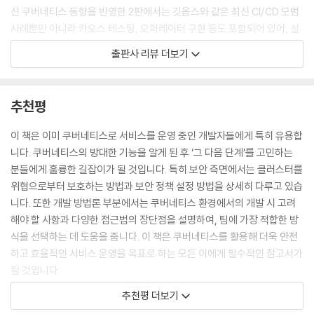
_6.3 롤아웃
신 쿠버네티스 동향을 반영한 2판에서는 깃옵스와 같은 최신 CI/CD 모범
_6.4 종합 예제
사례뿐만 아니라 카오스 테스팅, 오퍼레이터 구현 등도 포함되어 있어, 실
_6.5 모범 사례
무에 바로 적용할 수 있는 최신 정보를 제공합니다. 각 장은 모니터링, 보
출판사 리뷰 더보기
안, 배포 등 애플리케이션 배포부터 클러스터 관리까지 실무에 필요한 다
CHAPTER 07 글로벌 애플리케이션 분산과 스테이징
양한 주제를 포괄적으로 다루며, 필요한 내용을 선택해 쉽게 찾아볼 수 있
습니다. 이를 통해 쿠버네티스를 더욱 깊이 이해하고, 실제 현장에서 이를
추천평
_7.1 이미지 분산 배포
효율적으로 적용할 수 있는 방법을 배울 수 있습니다.
_7.2 배포 파라미터화
이 책은 이미 쿠버네티스로 서비스를 운영 중인 개발자들에게 특히 유용합
_7.3 글로벌 트래픽 로드 밸런싱
니다. 쿠버네티스의 방대한 기능을 알게 된 후 ‘그 다음 단계’를 고민하는
_7.4 안정적인 글로벌 롤아웃
분들에게 훌륭한 길잡이가 될 것입니다. 특히 보안 측면에서는 클러스터를
__7.4.1 사전 롤아웃 검사
위협으로부터 보호하는 방법과 보안 정책 설정 방법을 상세히 다루고 있습
__7.4.2 카나리 리전
니다. 또한 개발 방법론 부분에서는 쿠버네티스 환경에서의 개발 시 고려
__7.4.3 리전 타입 식별
해야 할 사항과 다양한 접근법의 장단점을 설명하여, 팀에 가장 적합한 방
__7.4.4 글로벌 롤아웃 전략 수립
식을 선택하는 데 도움을 줍니다. 이 책은 쿠버네티스를 활용해 더욱 안전
_7.5 문제 발생 시 대처 요령
하고 효율적인 서비스 운영을 목표로 하는 모든 이에게 필수적인 참고서가
_7.6 글로벌 롤아웃 모범 사례
될 것입니다.
- 조현석 (래블업 주식회사)
CHAPTER 08 리소스 관리
추천평 더보기