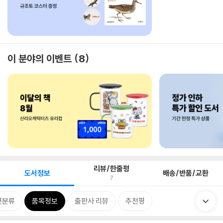
이 분야의 이벤트
8
리뷰/한줄평
도서정보
배송/반품/교환
7
련분류
품목정보
출판사 리뷰
추천평