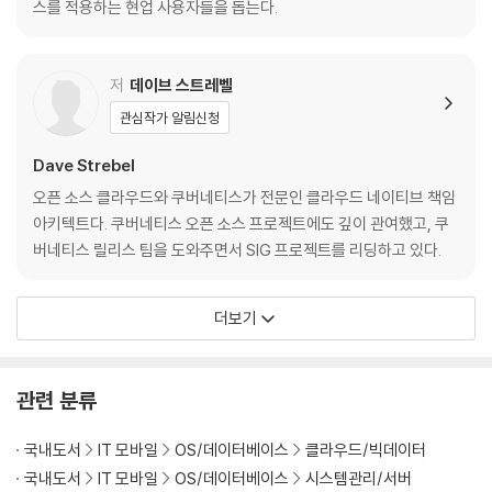
스를 적용하는 현업 사용자들을 돕는다.
_3.12 모니터링, 로깅, 알림 모범 사례
__3.12.1 모니터링
__3.12.2 로깅
저
데이브 스트레벨
__3.12.3 알림
관심작가 알림신청
CHAPTER 04 구성, 시크릿, RBAC
Dave Strebel
오픈 소스 클라우드와 쿠버네티스가 전문인 클라우드 네이티브 책임
_4.1 컨피그맵과 시크릿을 통한 구성
아키텍트다. 쿠버네티스 오픈 소스 프로젝트에도 깊이 관여했고, 쿠
__4.1.1 컨피그맵
버네티스 릴리스 팀을 도와주면서 SIG 프로젝트를 리딩하고 있다.
__4.1.2 시크릿
_4.2 컨피그맵, 시크릿 API 모범 사례
_4.3 시크릿 모범 사례
더보기
_4.4 RBAC
__4.4.1 RBAC 기초
__4.4.2 RBAC 모범 사례
관련 분류
CHAPTER 05 지속적 통합, 테스팅, 배포
국내도서
IT 모바일
OS/데이터베이스
클라우드/빅데이터
국내도서
IT 모바일
OS/데이터베이스
시스템관리/서버