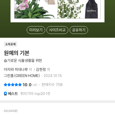
미리보기
사이즈비교
공유하기
소득공제
원예의 기본
슬기로운 식물생활을 위한
야자와 히데나루
저
김현정
역
그린홈(GREEN HOME)
2024.10.15.
10.0
판매지수
708
4
베스트
취미기타 top20 1주
29,000
원