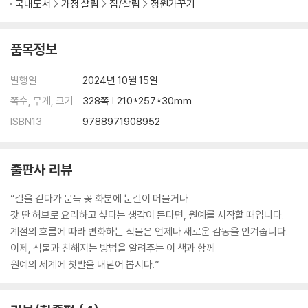
국내도서
가정 살림
집/살림
정원가꾸기
품목정보
발행일
2024년 10월 15일
쪽수, 무게, 크기
328쪽 | 210*257*30mm
ISBN13
9788971908952
출판사 리뷰
“길을 걷다가 문득 꽃 화분에 눈길이 머물거나
갓 딴 허브로 요리하고 싶다는 생각이 든다면, 원예를 시작할 때입니다.
계절의 흐름에 따라 변화하는 식물은 언제나 새로운 감동을 안겨줍니다.
이제, 식물과 친해지는 방법을 알려주는 이 책과 함께
원예의 세계에 첫발을 내딛어 봅시다.”