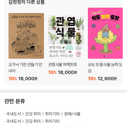
김현정
의 다른 상품
◎ 흙_ 원예용 용토/ 배양토 / 토양 개량/ 흙 재활용
◎ 비료_ 비료주기
◎ 퇴비
◎ 원예용 농약_ 병해충
◎ 흙을 파고 가는 도구
◎ 자르고 깎는 도구
◎ 화분
◎ 물뿌리개
◎ 측정도구
오가닉 가든 만들기 안
관엽식물 퍼펙트북
상상 초월 식물 능력 도
◎ 보호재
내서
감
10
18,000
%
원
10
18,000
10
12,600
%
%
원
원
CHAPTER 5 식물과 함께하는 열두 달
◎ 봄_ 3월 / 4월 / 5월
관련 분류
◎ 여름_ 6월 / 7월 / 8월
◎ 가을_ 9월 / 10월 / 11월
국내도서
건강 취미
취미기타
원예/식물
◎ 겨울_ 12월 / 1월 / 2월
국내도서
건강 취미
취미기타