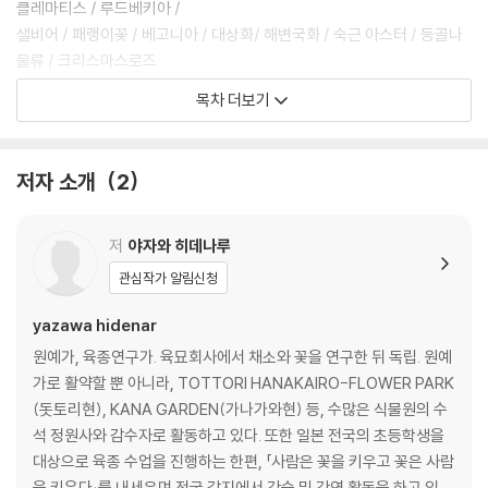
클레마티스 / 루드베키아 /
샐비어 / 패랭이꽃 / 베고니아 / 대상화/ 해변국화 / 숙근 아스터 / 등골나
물류 / 크리스마스로즈
◎ 알뿌리식물_ 크로커스 / 수선화 / 무스카리 / 히아신스 / 라눙쿨루스 /
목차 더보기
튤립 / 알리움 / 아가판서스 /
백합 / 달리아 / 쿠르쿠마 / 네리네 / 시클라멘
◎ 허브_ 소엽 / 타임 / 저먼 캐모마일 / 차이브 / 바질 / 민트 / 라벤더 / 로
저자 소개
2
즈메리 / 에키네시아
◎ 작은키나무_ 치자나무 / 장미 / 수국 / 이탈리아목형 / 블루베리 / 무궁
화
저
야자와 히데나루
◎ 큰키나무_ 매실나무 / 은엽아카시아 / 벚나무 / 꽃산딸나무 / 유칼립투
관심작가 알림신청
스 / 올리브나무/
배롱나무 / 금목서 / 동백나무
yazawa hidenar
◎ 채소_ 딸기 / 누에콩 / 풋콩 / 옥수수 / 토마토 / 가지 / 양배추 / 소송채
원예가, 육종연구가. 육묘회사에서 채소와 꽃을 연구한 뒤 독립. 원예
/ 감자 / 무 / 고구마
가로 활약할 뿐 아니라, TOTTORI HANAKAIRO-FLOWER PARK
◎ 다육식물_ 봄가을형 / 겨울형 / 여름형
(돗토리현), KANA GARDEN(가나가와현) 등, 수많은 식물원의 수
석 정원사와 감수자로 활동하고 있다. 또한 일본 전국의 초등학생을
CHAPTER 2 씨뿌리기와 식물심기
대상으로 육종 수업을 진행하는 한편, 「사람은 꽃을 키우고 꽃은 사람
을 키운다」를 내세우며 전국 각지에서 강습 및 강연 활동을 하고 있