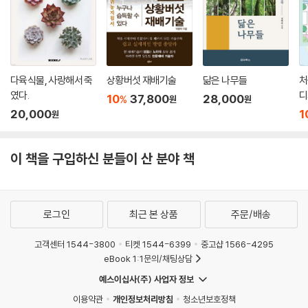
다육식물, 사랑해서 죽
상황버섯 재배기술
닮은 나무들
처
였다.
디
10
37,800
28,000
%
원
원
20,000
1
원
이 책을 구입하신 분들이 산 분야 책
로그인
최근 본 상품
주문/배송
고객센터 1544-3800
티켓 1544-6399
중고샵 1566-4295
eBook 1:1문의/채팅상담
예스이십사(주) 사업자 정보
이용약관
개인정보처리방침
청소년보호정책