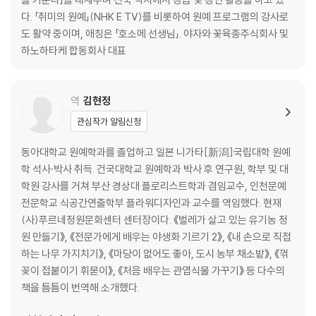
◎ 씨뿌리기_ 기초 지식 / 씨앗과 빛의 관계 / 씨뿌리기 준비 / 기본적인
다. 「취미의 원예」(NHK E TV)를 비롯하여 원예 프로그램의 강사로
씨뿌리기 방법
도 활약 중이며, 애칭은 「호소메 선생님」. 야자와 꽃육종주식회사 및
◎ 모종 키우기
하노하타케 합동회사 대표
◎ 심기_ 화초 모종 심기 / 채소 모종 심기 / 알뿌리 심기 / 묘목 심기
◎ 옮겨심기_ 옮겨심기 방법
역
김현정
CHAPTER 3 일상 속 식물 돌보기
관심작가 알림신청
◎ 물주기
동아대학교 원예학과를 졸업하고 일본 니가타[新潟]국립대학 원예
◎ 시든 꽃 따기
학 석사·박사 취득. 건국대학교 원예학과 박사 후 연구원, 학부 및 대
◎ 재배환경_ 여름나기 대책 / 겨울나기 대책
학원 강사를 거쳐 부산 경상대 플로리스트학과 겸임교수, 인천문예
◎ 번식방법_ 포기나누기/ 알뿌리나누기 / 꺾꽂이/ 잎꽂이 / 뿌리꽂이/
전문학교 식공간연출학부 플라워디자인과 교수를 역임했다. 현재
교배
(사)푸르네정원문화센터 센터장이다. 《벌레가 살고 있는 유기농 정
◎ 순지르기_ 깊이순지르기
원 만들기》, 《전문가에게 배우는 야생화 기르기 2》, 《내 손으로 직접
◎ 나무 가지치기_ 가지치기 시기 / 가지치기 방법
하는 나무 가지치기》, 《마당이 없어도 좋아, 도시 농부 채소밭》, 《꺾
◎ 모아심기_ 행잉 바스켓/ 수경재배
꽂이 접붙이기 휘묻이》, 《처음 배우는 관엽식물 가꾸기》 등 다수의
책을 틈틈이 번역해 소개했다.
CHAPTER 4 식물을 키우기 위해 필요한 것