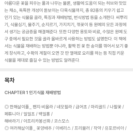
아름다운 꽃을 피우는 풀과 나무는 물론, 생활에 도움이 되는 허브와 맛있
는 채소, 독특한 개성이 돋보이는 다육식물까지, 총 82종의 키우기 쉽고
인기 있는 식물을 골라, 특징과 재배방법, 번식방법 등을 소개한다. 씨뿌리
기, 식물심기, 물주기, 순지르기, 가지치기, 꺾꽂이 등 원예의 모든 과정에
서 생기는 궁금증을 해결해준다. 또한 다양한 용토와 비료, 수많은 원예 도
구 중에서 필요한 것을 골라 올바르게 사용하는 방법도 설명한다. 이 책에
서는 식물을 재배하는 방법뿐 아니라, 활짝 핀 꽃 한 송이를 꺾어서 보기 좋
게 장식하고, 수확의 계절이 오면 갓 딴 열매로 요리를 하는 등 직접 키운
식물을 제대로 즐길 수 있는 방법도 알려준다.
목차
CHAPTER 1 인기식물 재배방법
◎ 한해살이풀_ 팬지·비올라 / 네모필라 / 금어초 / 마리골드 / 나팔꽃 /
페튜니아 / 일일초 / 백일홍 /
해바라기 / 아프리카봉선화 / 코스모스
◎ 여러해살이풀_ 꽃양배추 / 이베리스 / 프리뮬러 / 작약 / 유포르비아 /