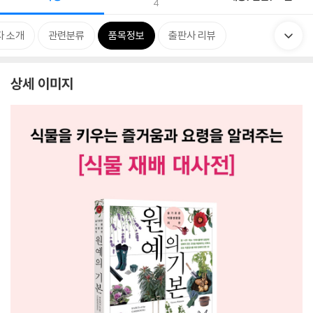
4
자 소개
관련분류
품목정보
출판사 리뷰
상세 이미지