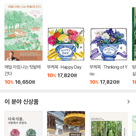
매일 아침 나는 텃밭에
부케북 : Happy Day
부케북 : Thinking of Y
방
간다
ou
실
10
17,820
%
원
리
10
16,650
10
17,820
1
%
%
원
원
이 분야 신상품