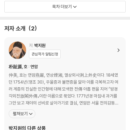
열녀함양박씨전(烈女咸陽朴氏傳)
목차 더보기
해설
지은이에 대해
저자 소개
2
옮긴이에 대해
저
박지원
관심작가 알림신청
朴趾源, 호 : 연암
仲美, 호는 연암燕巖, 연상煙湘, 열상외사洌上外史이다. 18세였
던 1754년(영조 30), 우울증과 불면증을 앓아 이를 극복하고자 여
러 계층의 진실한 인간형에 대해 모색한 전傳 아홉 편을 지어 『방경
각외전放閣外傳』이란 이름으로 묶었다. 1771년경 마침내 과거를
그만 보고 재야의 선비로 살아가기로 결심, 연암은 서울 전의감동典
醫監洞(지금의 종로구 견지동)에 은거하며 벗 홍대용洪大容 및 문
펼쳐보기
하생 이덕무李德懋·박제가朴齊家·유득공柳得恭·이서구李書九
등과 교유하면서 ‘법고창신法古創新’ 즉 ‘옛것을 본받으면서도 새롭
박지원
의 다른 상품