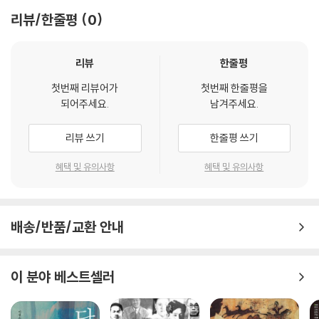
았다.
리뷰/한줄평
0
이른바 ‘연암체(燕巖體)’라 불리는 그의 문장은 어떤 모양인가? 억지로
점잖은 체하는 고상한 글을 거부하고 진실한 마음으로 대상을 참되게 그려
리뷰
한줄평
내야 한다고 주장했던 연암 박지원. 틀에 박힌 표현과 관습적인 문체를 거
첫번째 리뷰어가
첫번째 한줄평을
부하고 자신만의 독특한 글쓰기를 지향했던 연암의 문장은 그가 지은 소설
되어주세요.
남겨주세요.
에서 더 빛이 난다. 연암의 작품 가운데 《방경각외전(放?閣外傳)》에 실
린 7편과 《열하일기(熱河日記)》에 실린 2편, 《연상각선본(烟湘閣選
리뷰 쓰기
한줄평 쓰기
本)》에 실린 1편을 번역해 소개한다.
혜택 및 유의사항
혜택 및 유의사항
유사한 구성의 번역서가 이미 많이 나와 있으나 연암의 문장이 품고 있는
고유한 빛깔을 버리지 않은 것이 이 책의 차별점이다. 《연암 산문의 멋》(현
암사, 2022)·《열하일기 첫걸음》(돌베개, 2020)·《연암 박지원의 글 짓는
배송/반품/교환 안내
법》(돌베개, 2013)을 저술한 박수밀 교수가 연암의 간결한 문장과 맛깔스
러운 문체를 그대로 느낄 수 있도록 원문 그대로 충실히 번역했다.
이 분야 베스트셀러