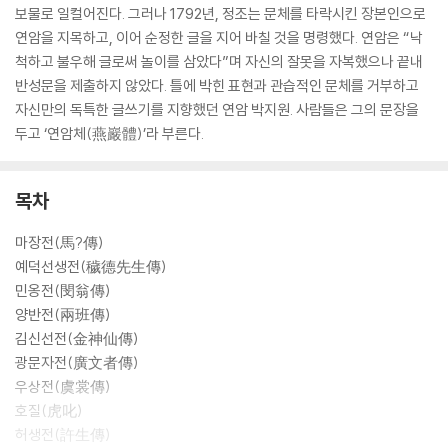
보물로 일컬어진다. 그러나 1792년, 정조는 문체를 타락시킨 장본인으로
연암을 지목하고, 이어 순정한 글을 지어 바칠 것을 명령했다. 연암은 “낙
척하고 불우해 글로써 놀이를 삼았다”며 자신의 잘못을 자복했으나 끝내
반성문을 제출하지 않았다. 틀에 박힌 표현과 관습적인 문체를 거부하고
자신만의 독특한 글쓰기를 지향했던 연암 박지원. 사람들은 그의 문장을
두고 ‘연암체(燕巖體)’라 부른다.
목차
마장전(馬?傳)
예덕선생전(穢德先生傳)
민옹전(閔翁傳)
양반전(兩班傳)
김신선전(金神仙傳)
광문자전(廣文者傳)
우상전(虞裳傳)
호질(虎叱)
허생전(許生傳)