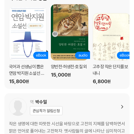
게 창조하자’는 말로 집약되는 자신의 문학론을 확립하고, 참신한 소
품小品 산
국어과 선생님이 뽑은
양반전·허생전·호질 외
고추장 작은 단지를 보
연암 박지원 소설선 호
내니
15,000
원
질 양반전
15,800
6,800
원
원
역
박수밀
관심작가 알림신청
작은 생명에 대한 따뜻한 시선을 바탕으로 고전의 지혜를 담백하면서
맑은 언어로 풀어내는 고전학자. 옛사람들의 글에 나타난 심미적이고