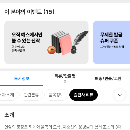
이 분야의 이벤트
15
리뷰/한줄평
도서정보
배송/반품/교환
0
저자 소개
관련분류
품목정보
출판사 리뷰
소개
연암의 문장은 퇴계와 율곡의 도학, 이순신의 용병술과 함께 조선의 3대