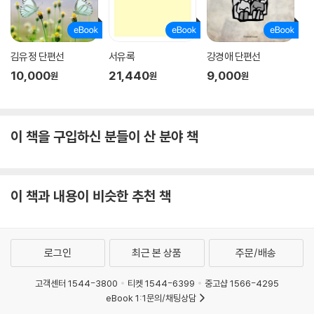
김유정 단편선
서유록
강경애 단편선
10,000
21,440
9,000
원
원
원
이 책을 구입하신 분들이 산 분야 책
이 책과 내용이 비슷한 추천 책
로그인
최근 본 상품
주문/배송
고객센터 1544-3800
티켓 1544-6399
중고샵 1566-4295
eBook 1:1문의/채팅상담