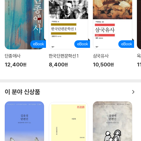
단종애사
한국단편문학선 1
삼국유사
옥
12,400
8,400
10,500
1
원
원
원
이 분야 신상품