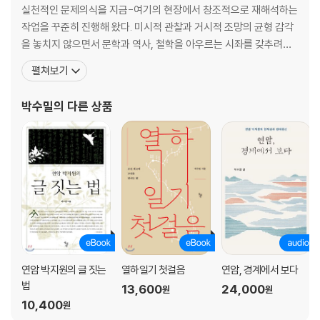
실천적인 문제의식을 지금-여기의 현장에서 창조적으로 재해석하는
작업을 꾸준히 진행해 왔다. 미시적 관찰과 거시적 조망의 균형 감각
을 놓치지 않으면서 문학과 역사, 철학을 아우르는 시좌를 갖추려고
노력한다. 실학의 인문 정신과 글쓰기, 고전의 생태 정신, 동아시아
펼쳐보기
교류사를 공부하고 있으며 특히 연암 박지원의 문학과 사상을 오랫동
안 탐구해 오고 있다. 그 결실로 『연암 산문의 멋』, 『열하일기 첫걸
박수밀
의 다른 상품
음』, 『연암 박지원의 글짓는 법』을 저술했으며 고
연암 박지원의 글 짓는
열하일기 첫걸음
연암, 경계에서 보다
법
13,600
24,000
원
원
10,400
원