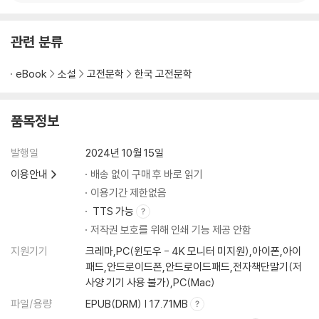
관련 분류
eBook
소설
고전문학
한국 고전문학
품목정보
발행일
2024년 10월 15일
이용안내
배송 없이 구매 후 바로 읽기
이용기간 제한없음
TTS 가능
저작권 보호를 위해 인쇄 기능 제공 안함
지원기기
크레마,PC(윈도우 - 4K 모니터 미지원),아이폰,아이
패드,안드로이드폰,안드로이드패드,전자책단말기(저
사양 기기 사용 불가),PC(Mac)
파일/용량
EPUB(DRM) | 17.71MB