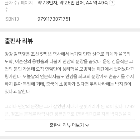
글자 수/ 페이지
약 7.8만자, 약 2.5만 단어, A4 약 49쪽
수
ISBN13
9791173071751
출판사 리뷰
창강 김택영은 조선 5백 년 역사에서 특기할 만한 셋으로 퇴계와 율곡의
도학, 이순신의 용병술과 더불어 연암의 문장을 꼽았다. 운양 김윤식은 고
전의 문인 가운데 오직 연암만이 성리학을 모방하는 폐단에서 벗어났다고
평가한다. 오늘날의 인문학자들도 연암을 최고의 문장가로 손꼽기를 주저
하지 않아 독일에 괴테, 중국에 소동파가 있다면 우리나라에는 박지원이
있다고 말한다.
그러나 연암의 문장은 그가 살았던 시대에 문젯거리가 된 적이 있다. 1792
년, 정조는 문체를 타락시킨 장본인으로 《열하일기》를 지은 박지원을 지
목했다. 이어 신속히 순수하고 바른 글 한 편을 지어 올리라는 명령을 내렸
출판사 리뷰 더보기
다. 이를 전해들은 연암은 낙척하고 불우해 “글로써 놀이를 삼았다(以文
爲戱)”고 자신의 잘못을 자복했으나 끝내 순정한 글을 지어 바치지는 않