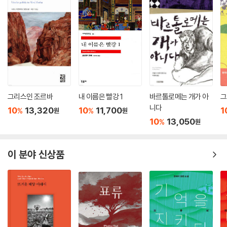
그리스인 조르바
내 이름은 빨강 1
바르톨로메는 개가 아
그
니다
10
13,320
10
11,700
1
%
%
원
원
10
13,050
%
원
이 분야 신상품