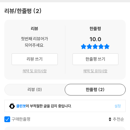
야.”
리뷰/한줄평
2
“구름은 물 위에 그림자를 던지지. 그러면 좀 추워지겠지. 하지만 바람이
곧 멈출 거야. 강물은 잔잔해지고, 바람은 평원에서 이내 잦아들지. 그러면
저녁이 올 거야.” 「페르시아에서의 죽음」에서
리뷰
한줄평
10.0
첫번째 리뷰어가
「페르시아에서의 죽음」은 슈바르첸바흐가 여러 차례 여행한 바 있던 페르
되어주세요.
시아를 배경으로 쓴 작품이다. 페르시아의 황량하고 거친 사막을 배경으
로, 주인공은 끊임없이 무엇을(아마도 자신을) 찾아 헤맨다. 서술자는 낯
리뷰 쓰기
한줄평 쓰기
선 풍경과 자신의 내면을 연결 짓고, 외부 세계를 통해 자신의 심리적 상태
를 투영한다. 특히 페르시아의 뜨거운 사막과 광활한 자연은 서술자가 느
혜택 및 유의사항
혜택 및 유의사항
끼는 고독과 공허를 극적으로 표현하는 매개이자 자기성찰의 피난처가 된
다.
리뷰
0
한줄평
2
슈바르첸바흐는 1930년대 유럽의 혼란스러운 정치 상황과 자신을 얽어매
던 가족의 압박에서 떠나고자 여행을 지속했다. 나치에 동조한 부모와 반
클린봇
이 부적절한 글을 감지 중입니다.
설정
대 입장에 서서 토마스 만 가족과 친분을 쌓으며 반파시스트 활동을 하는
과정에서 동성애적 감정을 경험했고, 이를 통해 그녀는 자신이 누구인지
구매한줄평
추천순
끊임없이 탐구했다. 하지만 온전한 자유를 찾지 못한 채 약물 중독과 심리