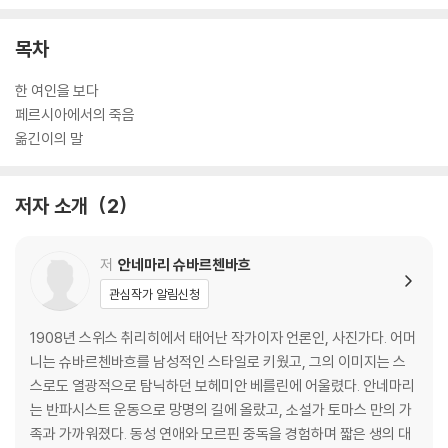
목차
한 여인을 보다
페르시아에서의 죽음
옮긴이의 말
저자 소개
2
저
안네마리 슈바르첸바흐
관심작가 알림신청
1908년 스위스 취리히에서 태어난 작가이자 언론인, 사진가다. 어머
니는 슈바르첸바흐를 남성적인 스타일로 키웠고, 그의 이미지는 스
스로도 열광적으로 탐닉하던 보헤미안 베를린에 어울렸다. 안네마리
는 반파시스트 운동으로 망명의 길에 올랐고, 소설가 토마스 만의 가
족과 가까워졌다. 동성 연애와 모르핀 중독을 경험하며 짧은 생의 대