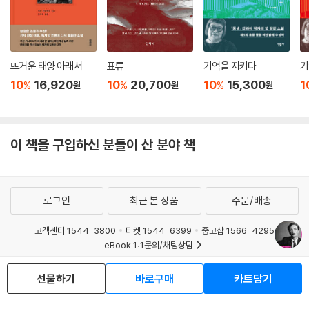
뜨거운 태양 아래서
표류
기억을 지키다
기
10
16,920
10
20,700
10
15,300
1
%
%
%
원
원
원
이 책을 구입하신 분들이 산 분야 책
로그인
최근 본 상품
주문/배송
고객센터 1544-3800
티켓 1544-6399
중고샵 1566-4295
eBook 1:1문의/채팅상담
예스이십사(주) 사업자 정보
선물하기
바로구매
카트담기
이용약관
개인정보처리방침
청소년보호정책
PC버전
회사소개
거래처관계자께