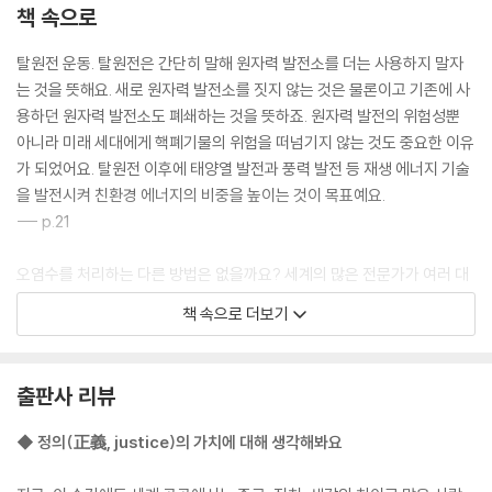
책 속으로
탈원전 운동. 탈원전은 간단히 말해 원자력 발전소를 더는 사용하지 말자
는 것을 뜻해요. 새로 원자력 발전소를 짓지 않는 것은 물론이고 기존에 사
용하던 원자력 발전소도 폐쇄하는 것을 뜻하죠. 원자력 발전의 위험성뿐
아니라 미래 세대에게 핵폐기물의 위험을 떠넘기지 않는 것도 중요한 이유
가 되었어요. 탈원전 이후에 태양열 발전과 풍력 발전 등 재생 에너지 기술
을 발전시켜 친환경 에너지의 비중을 높이는 것이 목표예요.
--- p.21
오염수를 처리하는 다른 방법은 없을까요? 세계의 많은 전문가가 여러 대
안을 제시했지만, 그중에서 두 가지가 특히 중요해요. 하나는 대형 탱크에
책 속으로 더보기
보관하는 방식이에요. 이미 석유를 모아두는 비축기지 등에서 사용하는 1
0톤 규모의 대형 탱크에 보관하는 것이지요. 또 하나는 오염수에 시멘트와
모래 등을 섞어 고체로 만든 뒤 땅에 묻는 거예요. 이 방법은 미국의 핵시설
출판사 리뷰
에서 사용하고 있죠. 이미 방사성 물질에 오염된 후쿠시마 지역의 땅에 이
런 고체를 묻어두는 것이죠. 방사성 물질은 시간이 지나면 저절로 붕괴하
◆ 정의(正義, justice)의 가치에 대해 생각해봐요
면서 방사능이 약해지기 때문에 오래 보관할수록 환경에 덜 위협적이에요.
--- p.47