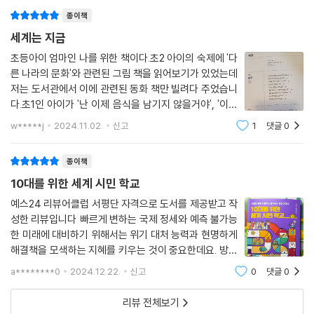
잃었다는 식이죠. 이렇게 숫자로만 보면 누구에게 어떤 일이 일어났고, 그
에 대해서 아는 게 별로 없었다는 것
료를 곡물 부산물이나 찌꺼기로 바꾸면 곡물 생산량의 10∼26%, 해산물
종이책
것이 얼마나 끔찍한 일이었는지 알기 힘들어요. 숫자에는 감정이 없으니까
공급량의 11%를 인간이 먹을 수 있는 식량으로 삼을 수 있다고 해요. 그러
요.
세계는 지금
면 10억 명이 먹을 수 있는 양의 식량이 돼요.
초등아이 엄마인 나를 위한 책이다.초2 아이의 숙제에 '다
--- p.126
물론 숫자와 통계는 중요해요. 현재 상황을 객관적으로 알 수 있죠. 하지만
른 나라의 문화'와 관련된 그림 책을 읽어보기가 있었는데
그 숫자를 이루는 모든 사람도 역시 중요해요. “수백 명이 목숨을 잃었
저는 도서관에서 이에 관련된 동화 책만 빌려다 주었습니
아프리카 몇몇 나라의 국경선이 반듯한 이유. 대부분 나라의 국경선과 달
다”는 무미건조한 문장 뒤에는 그 수백 명의 삶이 있어요. 그리고 그 가족
다.초1인 아이가 '난 이제 음식을 남기지 않을거야', '이러
리 아프리카 대륙 몇몇 나라의 국경선은 마치 자로 그은 듯 반듯하게 나뉘
과 친구들까지 포함해 수천 명의 삶이 얽혀 있죠. 그 모든 사람에게는 자기
면 동물이 멸종...','비닐은...플라스틱은...'하며 환경과 관
w*****j
2024.11.02.
신고
1
댓글
0
어 있는 경우가 많아요. 산이나 강, 협곡 등을 중심으로 자연스럽게 형성된
련되는 이야기를 제게 들려줍니다.아이들은 제게 이렇게
만의 세계가 있었어요. 그 세계가 무너지고, 그 세계의 한쪽이 뻥 뚫려버린
것이 아니라 누군가 일부로 그렇게 정했기 때문이에요. 아프리카에는 서로
학교에서 배운거, 들은거를 제게 이
거예요. 항상 숫자 뒤의 사람에 대해 생각하는 습관을 길러봐요.
종이책
다른 언어를 쓰는 원주민이 1,500부족이나 있었어요. 그런데 1884년 베
를린 회담을 통해 유럽의 14개 나라들이 아프리카 대륙을 지배하기 위해
10대를 위한 세계 시민 학교
… 지구의 온도가 6도 상승하면 지구 생명의 95%가 멸종하고, 지구의 환
일방적으로 국경선을 나누었어요. 그 과정에서 서로 사이가 나빴던 부족들
경은 2억 5천만 년 전의 상태로 돌아가요ㆍ1997년 태평양 북부에서 발견
예스24 리뷰어클럽 서평단 자격으로 도서를 제공받고 작
이 한 나라에 속하거나 한 부족이 지배하던 영토가 여러 나라로 갈라지기
성한 리뷰입니다 빠르게 변하는 국제 정세와 예측 불가능
된 2개의 커다란 쓰레기 섬은 우리나라 면적의 16배 정도예요ㆍ우리가 먹
도 했어요. 그 결과 오늘날까지 아프리카에서는 부족 간의 갈등과 분쟁이
한 미래에 대비하기 위해서는 위기 대처 능력과 현명하게
는 채소와 과일의 3분의 1 정도는 꿀벌 덕분에 만들어져요ㆍ기후 변화로
이어지고 있어요.
해결책을 모색하는 지혜를 키우는 것이 중요한데요. 방송
인해 고향을 떠나는 기후난민이 매년 2천만 명이 넘어요ㆍ기아로 1분에 1
--- p.149
이나 뉴스 기사로는 숨겨진 인과관계나 배경지식을 모두
1명이 생명을 잃고 있어요ㆍ2,500원 정도로 하루를 사는 사람이 많아요
a********0
2024.12.22.
신고
0
댓글
0
알기 힘든 경우가 많은데 이해하기 쉽게 설명된 이 책을
ㆍ세계 곡물 생산량의 3분의 1이 가축을 위한 사료로 쓰여요ㆍ2022년 기
통해 궁금증을 해소해갈 수 있습니다. 시시
가장 잔인한 장벽. 팔레스타인 사람들은 요르단강 서쪽의 서안지구와 지중
리뷰 전체보기
준으로 자연재해로 고향을 떠난 기후 난민은 약 3,260만 명이에요ㆍ201