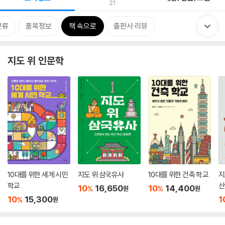
21
분류
품목정보
책 속으로
출판사 리뷰
지도 위 인문학
10대를 위한 세계 시민
지도 위 삼국유사
10대를 위한 건축 학교
지
학교
산
10
16,650
10
14,400
%
%
원
원
10
15,300
1
%
원