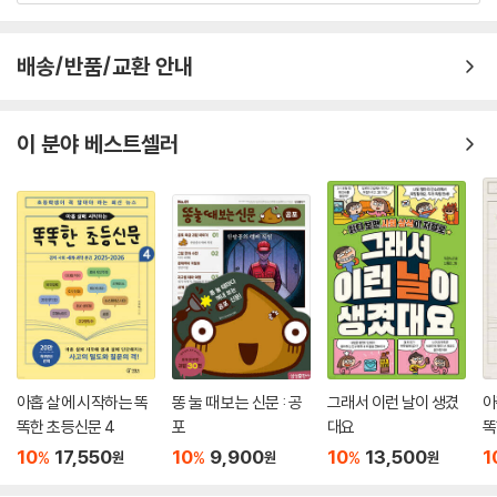
해에 닿아 있는 가자지구에 나뉘어 살고 있어요. 서안지구는 면적 5,655k
9년에는 세계 90여 개 나라에서 무려 30∼50만 명의 아동이 전쟁터로 내
m²로 비교적 넓지만, 가자지구는 364.3km²로 상당히 좁아요. 이곳에 18
몰렸어요ㆍ2021년 우리나라의 거식증 환자는 4,881명이었대요ㆍ전 세
0만 명이 살고 있죠. 세계에서 인구 밀도가 여섯 번째로 높은 이 지역에 그
배송/반품/교환 안내
계에서 팔리는 아보카도의 70%는 멕시코에서 생산되고 있어요ㆍ미얀마
많은 사람이 갇혀 지내는 셈이죠. 이스라엘은 가자지구를 둘러싸고 길이 7
는 135개 민족이 하나의 나라를 이루고 있어요ㆍ2023년 이스라엘은 3개
50㎞, 높이 8m에 달하는 거대한 장벽을 세웠어요. 사람은 물론이고 물품
월 만에 2만 5천 명의 팔레스타인 사람을 죽였어요 …
도 들어가지 못하게 통제하고 있죠.
이 분야 베스트셀러
--- p.167
◆ 더 나은 세상을 위해 필요한 것은 우리의 관심이에요
이란과 이라크의 국민 다수는 시아파 이슬람교도예요. 하지만 이슬람교를
꼭 뛰어난 재능이 있어야 세상을 더 낫게 만들 수 있는 것은 아니에요. 슈퍼
믿는 수많은 국가 중에서는 소수에 해당하죠. 대부분의 이슬람 국가는 수
히어로가 꼭 망토를 둘러야만 하는 게 아닌 것처럼요. 누구나 자기 자리에
니파에 해당해요. 수니파 국가들의 중심 역할을 하는 나라는 사우디아라비
서 자기가 할 수 있는 만큼 세상에 대해 생각하고, 옳은 일과 그른 일이 무
아예요. 시아파와 수니파의 대표 격인 이란과 사우디아라비아는 각자의 영
언지 살펴보는 것이 중요해요. 내가 내리는 선택이 다른 사람과 환경에 어
향력을 키우기 위해 주변 국가들을 편 가르기 했어요. 여기에 영토와 석유
떤 영향을 미치는지 알아보는 것도 중요하고요. 우리가 살고 있는 21세기
와 물과 같은 자원 문제, 소수 민족과의 갈등과 외세의 개입이 더해지며 중
지구는 곳곳이 이어져 있는 초연결 사회예요. 나의 작은 행동이 지구 반대
동의 갈등이 깊어졌어요.
편 누군가의 삶에 큰 영향을 미칠 수 있어요. 호기심 가득한 눈으로 세상을
--- p.171
아홉 살에 시작하는 똑
똥 눌 때 보는 신문 : 공
그래서 이런 날이 생겼
아
바라보고, 세계 시민으로 거듭날 수 있는 여행을 함께 떠나 봐요. 우리가 교
똑한 초등신문 4
포
대요
똑
실 안에서 배우는 모든 것은 교실 밖 세상과 연결되어 있으니까요.
다양한 민족이 사는 아프가니스탄. 비행기가 없던 시절 상인들은 아프가니
10
17,550
10
9,900
10
13,500
1
%
%
%
원
원
원
스탄을 통해 동서양의 문물을 교류했어요. 이런 이유로 아프가니스탄은 종
◆ 한눈에 보고, 한 번에 공부하기