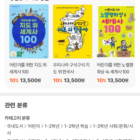
난민을 거부하기만 하면 될까요? 152
흑인이면 범죄자일 가능성이 크다고요? 155
군부에 맞서기 위해 민족이 힘을 합쳐야 한다고요? 158
ㆍ6부 종교
강대국 사이에서 고통받는 사람들이 있어요 164
팔레스타인에는 누가 살아야 할까요? 167
시아파와 수니파는 왜 싸우나요? 170
신의 이름으로 사람을 죽인다고요? 173
어린이를 위한 지도 위
우리나라 구석구석 지
어린이를 위한 노벨평
세계사 100
도 위 한국사
화상 속 세계사 100
예멘, 하나의 나라에 정부가 2개라고요? 176
세상을 울린 3세 난민 어린이의 죽음 179
10
13,500
10
13,500
10
13,500
%
%
%
원
원
원
하나의 섬이 2개의 나라가 되었다고요? 182
힘으로 정치권력을 차지해도 되나요? 185
관련 분류
ㆍ꼬마 세계 시민을 사회 개념어 수업 188
ㆍ찾아보기 200
카테고리 분류
국내도서
어린이
1-2학년
1-2학년 학습
1-2학년 사회/문화/시
사