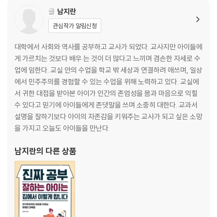
ㆍ 2부 어린이 인권
글
남지란
여자 어린이는 학교에 갈 필요가 없다고요? 50
관심작가 알림신청
전통이라는 이름으로 신체를 훼손한다고요? 53
펜 대신 총을 잡는 아이들 56
대학에서 사회와 역사를 공부하고 교사가 되었다. 교사지만 아이들에
아동을 사고판다고요? 59
게 가르치는 것보다 배우 는 것이 더 많다고 느끼며 겸손한 자세로 수
‘동물’을 본 적 없는 어린이가 있다고요? 62
업에 임한다. 교실 안의 수업을 학교 밖 세상과 연결하려 애쓰며, 일상
어린이가 일을 해도 되나요? 65
에서 민주주의를 경험할 수 있는 수업을 위해 노력하고 있다. 교실에
자기 이름도 쓸 줄 모른다고요? 69
서 귀한 대접을 받아본 아이가 인간의 존엄성을 몸과 마음으로 익힐
소녀는 왜 어린 나이에 결혼할까요? 73
수 있다고 믿기에 아이들에게 존댓말을 쓰며 소중히 대한다. 교과서
설명을 잘하기보다 아이의 자존감을 키워주는 교사가 되고 싶은 소망
ㆍ 3부 여성 평등 (양성평등)
을 가지고 오늘도 아이들을 만난다.
히잡은 여성 인권을 탄압하는 옷인가요? 78
전쟁 수단으로 여성을 이용한다고요? 81
남지란
의 다른 상품
마른 몸의 여자가 예쁘다고요? 84
명예를 위해 가족을 죽인다고요? 87
여성이라는 이유로 차별을 받는다고요? 90
생리가 부끄러운 거라고요? 93
여자는 운전하면 안 된다고요? 96