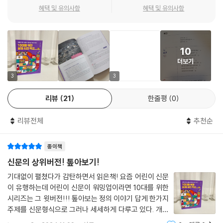
뿐이었죠. 영국에서 유학 중이던 알셰합은 방학 때 잠시 사우디에 들렀다
혜택 및 유의사항
혜택 및 유의사항
가 영국으로 다시 돌아가던 길에 체포되었어요. 그녀는 자신의 트위터에
2부는 어린이 인권에 대해 다루어요. 세상에는 잘사는 나라도 있고, 못 사
사우디의 남성 보호자 제도를 폐지해야 한다는 글과 알 하스룰 같은 양심
는 나라도 있어요. 아무 걱정 없이 편하게 사는 친구도 있지만, 당장의 먹을
수를 지지하는 글을 올렸어요. 사우디 법원은 알셰합의 이런 행위가 공공
거리를 걱정해야 하는 친구, 하루하루 생명의 위협 속에서 살아가는 친구
질서를 해치고 범죄자를 지원하는 것이라고 밝혔어요. 이로써 사우디는 여
10
도 있어요. 안타깝게 어린 나이에 목숨을 잃은 친구도 있죠.
성 인권뿐 아니라 표현의 자유마저 무모하게 처벌하는 나라임이 드러났어
더보기
요.
3부는 양성평등의 문제를 다루죠. 21세기가 4분의 1이나 지난 지금도 지
3
3
--- p.99
구 곳곳에서는 여성에 대한 차별이 없어지지 않고 있어요. 심지어 차별을
리뷰
21
한줄평
0
넘어 억압하기까지 하는 나라도 많지요. 세계의 절반은 여성이에요. 단지
‘월가를 점령하라’ 시위의 시작. 2011년 9월 캐나다의 한 시민 단체가 만드
성별을 이유로 신체를 훼손하고 자유를 빼앗아서는 정의롭다고 할 수 없어
는 〈애드버스터스〉라는 잡지에 ‘월가를 점거하라--- p.Occupy Wall Str
리뷰전체
추천순
요.
eet)’라는 제목의 글이 실렸어요. 전 세계는 미국에서 시작된 금융 위기로
큰 고통을 받고 있었는데요. 많은 금융 회사가 무너지면 경제에 큰 문제가
종이책
4부에서는 경제 문제를 짚어볼 거예요. 안타깝게도 세상은 부자와 가난한
생길 수 있었어요. 그래서 미국 정부는 국민의 세금으로 금융 회사를 도와
사람의 차이가 있어요. 모든 사람이 다 똑같이 잘사는 것은 불가능할 거예
신문의 상위버전! 톺아보기!
주었어요. 하지만 큰 금융 회사의 최고경영자들은 퇴직금과 월급으로 엄청
요. 하지만 그 차이가 극단적으로 벌어지고 있는 것은 문제라고 할 수 있어
기대없이 펼쳤다가 감탄하면서 읽은책! 요즘 어린이 신문
나게 많은 돈을 챙겼어요. 회사가 어려워졌는데도, 자기들만의 이익을 먼
요. 가난은 불편한 것이지만 목숨을 빼앗을 정도로 심해져선 안 돼요.
이 유행하는데 어린이 신문이 워밍업이라면 10대를 위한
저 챙긴 거예요. ‘월가를 점거하라’라는 글은 1%의 미국 최상위 계층을 비
시리즈는 그 윗버전!!! 톺아보는 정의 이야기 답게 한가지
판하기 위해 시위를 하자는 내용이었어요. 이들의 무책임하고 이기적인 행
5부에서는 민족과 인종의 문제를 다루어요. 지구상에는 수많은 민족이 서
주제를 신문형식으로 그러나 세세하게 다루고 있다. 개인
동과 잘못된 경제 구조를 그대로 두지 말자는 거였죠. 2011년 9월 17일 천
로 어깨를 맞대고 살고 있죠. 하지만 자신들과 생김새가 다르고 언어와 문
적으로 톺아보기를 한 이후 책을 이해하고 파고드는게 많