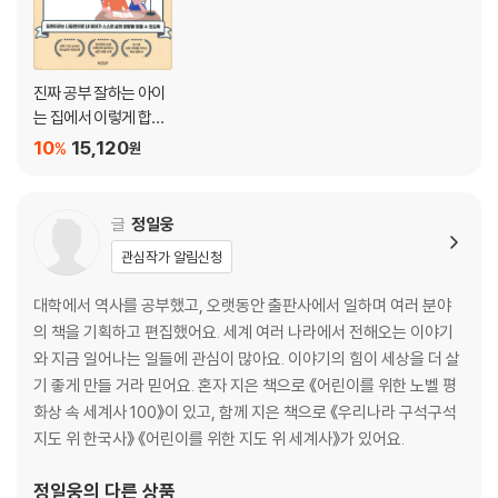
‘달리트’라는 이유로 차별받는 사람들 100
ㆍ 4부 경제
착한 소비, 나쁜 소비가 있다고요? 106
진짜 공부 잘하는 아이
우리는 99%다! 109
는 집에서 이렇게 합니
여행하는 사람만 행복하면 되나요? 112
다
10
15,120
%
원
아보카도 요리를 팔지 않겠다고요? 115
50원 때문에 시위를 한다고요? 118
스마트폰이 사람을 죽인다고요? 121
글
정일웅
먹을 것이 없어 굶주리는 게 아니라고요? 124
관심작가 알림신청
죽음을 기다리게 만드는 빈곤 128
대학에서 역사를 공부했고, 오랫동안 출판사에서 일하며 여러 분야
ㆍ 5부 민족과 인종
의 책을 기획하고 편집했어요. 세계 여러 나라에서 전해오는 이야기
티베트에 자유를! 134
와 지금 일어나는 일들에 관심이 많아요. 이야기의 힘이 세상을 더 살
우리는 중국 사람이 아니에요! 137
기 좋게 만들 거라 믿어요. 혼자 지은 책으로 《어린이를 위한 노벨 평
백인을 위한 나라를 만든다고요? 140
화상 속 세계사 100》이 있고, 함께 지은 책으로 《우리나라 구석구석
민족과 종교가 다른데 하나의 나라라고요? 143
지도 위 한국사》 《어린이를 위한 지도 위 세계사》가 있어요.
세상에서 가장 박해받는 민족인 로힝야족을 아시나요? 146
쿠르드족은 한 번도 나라를 가져본 적이 없다고요? 149
정일웅
의 다른 상품