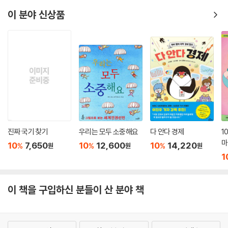
교와 인종, 언어가 다양해요. 지리적인 이유로 다채로운 문화가 만들어졌
이 분야 신상품
지만, 교통의 중심지였기에 외세의 침략을 받기도 쉬웠어요. 험준한 산지
이 책에서는 세계의 분쟁, 사회 개념어, 그리고 지도를 한눈에 그려볼 수 있
가 많아 국가 내부적으로도 분열되어 있었죠. 현재는 문화가 다른 14개의
어요. 3단의 입체적 구성으로 우리가 사는 세상을 좀더 다양하게 이해할
민족이 살고 있어요. 국민을 통합할 수 있는 지도자가 없어 아프가니스탄
수 있고, 사회 개념어를 제대로 공부할 수 있답니다.
의 정치는 불안정할 수밖에 없었어요.
--- p.187
첫째 요소는 세계 분쟁의 개요예요. 비교적 현대적인 분쟁을 다뤘어요. 분
쟁명은 사람 또는 지역명 중심으로 정리했어요. 분쟁이 일어난 날짜를 따
로 정리했어요. 제목은 문장으로 읽는 주제문이고, 해스테그(#)에 주제어
를 정리했어요. 검색해서 더 공부해봐요. 부제목은 분쟁의 사회적ㆍ역사
적ㆍ정치적ㆍ지리적인 배경을 나타내요. 본문은 1H 5W(How and Wh
o, What, Where, When, Why)에 맞춰서 사건을 이야기처럼 풀어줘요.
진짜 국기 찾기
우리는 모두 소중해요
다 안다 경제
1
마
신문 기사처럼 이야기의 핵심을 분석해주기도 해요.
10
7,650
10
12,600
10
14,220
%
%
%
원
원
원
1
둘째 요소는 지도 위에서 살펴보는 세계의 분쟁이에요. 지도를 살펴보면
싸움이 일어난 나라 또는 지역의 지리적 특징을 구체적으로 이해할 수 있
이 책을 구입하신 분들이 산 분야 책
어요. 100여 장의 이미지와 그림이 이야기의 배경을 이해하도록 도와요.
큐아르 코드(QR code)를 스캔하면 더 많은 정보를 얻을 수 있어요.