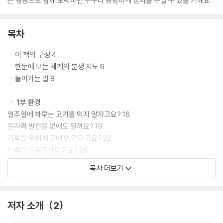
은 행동으로 함께 노력하면 누구나 공평하게 정의를 누릴 수 있을 거예요.
목차
ㆍ이 책의 구성 4
ㆍ한눈에 보는 세계의 분쟁 지도 6
ㆍ들어가는 말 8
ㆍ 1부 환경
일주일에 하루는 고기를 먹지 말자고요? 16
원자력 발전을 없애도 될까요? 19
기후를 위해 학교에 안 간다고요? 22
쓰레기를 수출한다고요? 26
인간도 멸종될 수 있다고요? 30
목차 더보기
코로나19가 인간 때문에 생겼다고요? 34
경제 발전 정책이 범죄가 된다고요? 37
환경에도 정의가 있다고요? 41
저자 소개
2
바다에 버리면 된다고요? 44