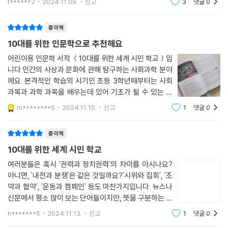
t******2
2024.11.09.
신고
3
댓글
0
명가량의 사람이 미국 뉴욕의 월가에 모여 시위를 시작했어요.
이 바뀌었는데 아이도 이 책을 읽고 나면 한층 더 성장해
화가 다르다며 다른 민족과 인종을 일방적으로 차별하고 공격하는 것은 함
--- p.109
있을것 같다. 1부 환경2부 어린이 인권3부
께 살아가는 세계 시민으로서 올바른 자세가 아니에요.
종이책
1분에 11명이 굶어 죽을 정도로 기아 문제가 심각해요. 유엔 세계 식량 계
10대를 위한 인문학으로 추천해요
6부는 종교를 이유로 한 다툼을 다룰 거예요. 종교는 인간의 고민을 해결
획--- p.WFP)에 따르면 굶주림에 고통받는 나라들은 아프리카에 집중되
하고 삶의 의미와 목적을 찾는 가르침이에요. 그런데 서로 종교가 다르다
어린이용 인문학 서적 ＜10대를 위한 세계 시민 학교＞입
어 있어요. 콩고 민주 공화국, 중앙아프리카 공화국, 르완다, 소말리아 등
니다.인간의 사상과 문화에 관해 탐구하는 사회과학 분야
는 이유로 다른 종교 사람들을 괴롭히고 죽이는 일이 일어나고 있어요.
이 여기에 해당해요. 그리고 서아시아의 예멘과 이라크에도 기아 인구가
에요. 본격적인 학습의 시기인 초등 3학년때부터는 사회
많아요. 우리와 같은 민족인 북한도 기아가 심각한 상태예요. 소말리아는
과목과 과학 과목을 배우는데 있어 기초가 될 수 있는 도
◆ 숫자로만 보는 것은 위험해요
5명 중 3명꼴로 영양 결핍이라고 해요. 영양 결핍은 음식을 먹지 못해 몸에
서입니다.개념 어휘량이 부족해 사회, 과학 교과의 난이도
m********5
2024.11.15.
신고
1
댓글
0
가 상승하는 만큼 미리미리 사회와 과학 관련 책들을 많이
필요한 영양분이 부족해 건강이 나빠지는 거예요. 전 세계의 노력으로 굶
“한 사람은 하나의 세계예요.” 2010년 노벨 평화상 수상자인 중국의 작가
읽어두어야겠습니다.개념 어휘들만 잘 알
어 죽는 사람이 줄어들었지만, 코로나19 팬데믹 이후 다시 늘어났어요. 전
류샤오보가 할 말이에요. 누군가가 희생되었다는 것은 그 하나의 세계가
종이책
세계 78억 인구 중 8억 명 이상이 굶주리고 있다고 해요. 기아로 1분에 11
사라졌다는 것을 뜻하죠. 누군가가 혹은 어느 민족이 고통스러운 상황에
10대를 위한 세계 시민 학교
명이 생명을 잃는다고 하니 얼마나 심각한지 상상이 가지 않을 정도예요.
놓여 있다면 그 하나의 세계가 비극으로 가득 찬 것이고, 그렇게 수만 개의
--- p.124
여러분들은 혹시 '권력과 정치권력'의 차이를 아시나요?
세계가 끔찍한 상황에 놓여 있다는 뜻이에요.
아니면, '내전과 분쟁'은 같은 것일까요?'시위와 집회', '조
약과 협약', '운동과 캠페인' 등도 마찬가지입니다. 뉴스나
가축 사료를 사람에게! 세계 곡물 생산량의 3분의 1, 어획량의 4분의 1이
이 책에는 많은 숫자가 나와요. 이슬람교는 전 세계 약 20억 명이 믿는 종
신문에서 평소 많이 보는 단어들이지만, 뜻을 구분하는 게
가축을 위한 사료로 쓰이고 있어요. 즉 선진국 사람들이 소비하는 돼지, 소,
교라든지, 8억 명이 굶주리고 있다거나 기후 난민이 2천만 명이 넘는다거
쉽지 않습니다. 저는 이케이북에서 펴낸 ＜10대를 위한
닭 등의 육류를 기르기 위한 사료에 이 많은 식량이 들어간다는 거예요. 핀
h*******5
2024.11.13.
신고
1
댓글
0
나 100만 명의 아이들이 물건처럼 거래된다거나 수만 명의 사람이 목숨을
세계 시민 학교＞를 읽으면서 제가 우리 사회, 세계, 인류
란드의 알토대학교 연구진이 발표한 결과에 따르면 가축이 먹는 ‘고급’ 사