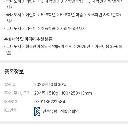
국내도서
어린이
3-4학년
3-4학년 학습
3-4학년 사회/문화/
시사
국내도서
어린이
5-6학년
5-6학년 학습
5-6학년 사회/문화/
시사
국내도서
어린이
초등학습
사회/문화/시사
수상내역 및 미디어 추천 분류
국내도서
행복한아침독서/책둥이 추천
2025년
어린이용(5-6학
년)
품목정보
발행일
2024년 10월 30일
쪽수, 무게, 크기
204쪽 | 518g | 180*250*13mm
ISBN13
9791186222584
KC인증
인증유형 : 적합성확인