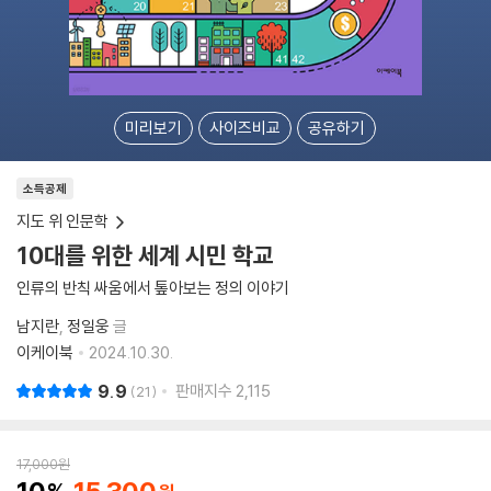
미리보기
사이즈비교
공유하기
소득공제
지도 위 인문학
10대를 위한 세계 시민 학교
인류의 반칙 싸움에서 톺아보는 정의 이야기
남지란
정일웅
글
이케이북
2024.10.30.
9.9
판매지수
2,115
21
17,000
원