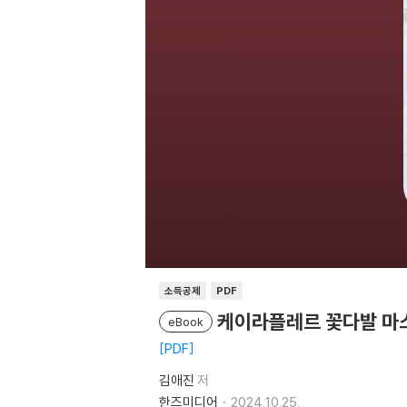
소득공제
PDF
케이라플레르 꽃다발 마
eBook
PDF
김애진
저
한즈미디어
2024.10.25.