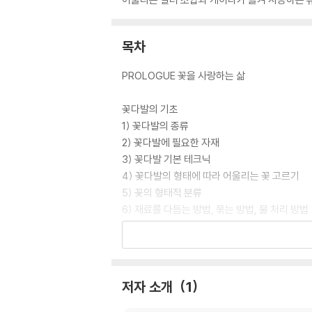
목차
PROLOGUE 꽃을 사랑하는 삶
꽃다발의 기초
1) 꽃다발의 종류
2) 꽃다발에 필요한 자재
3) 꽃다발 기본 테크닉
4) 꽃다발의 형태에 따라 어울리는 꽃 고르기
5) 꽃의 형태적 분류
6) 재료를 다듬는 방법, 묶는 방법, 물 처리 방법
꽃다발 만들기
한 송이 꽃 포장
미니 꽃다발 Ⅰ
저자 소개
1
미니 꽃다발 Ⅱ
내추럴 라운드 꽃다발