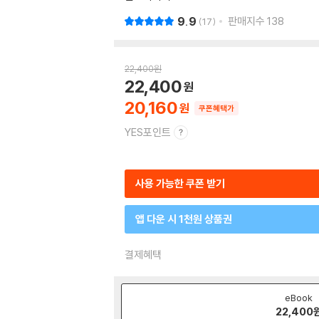
9.9
판매지수
138
17
22,400
원
22,400
20,160
쿠폰혜택가
YES포인트
사용 가능한 쿠폰 받기
앱 다운 시 1천원 상품권
결제혜택
eBook
22,400