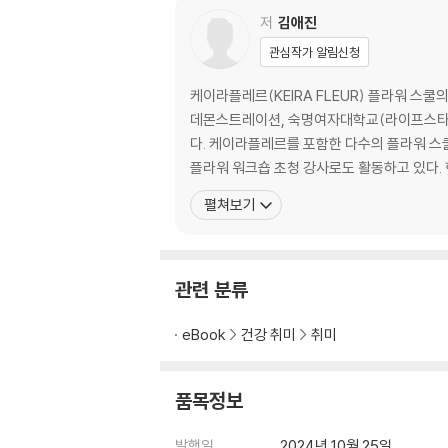
내추럴 와이드 꽃다발
저
김애진
한 종류로 만드는 꽃다발-튤립 꽃다발
관심작가 알림신청
같은 꽃, 다른 포장법
넌스파이럴 꽃다발
케이라플레르(KEIRA FLEUR) 플라워 스
대형 라운드 플랫 꽃다발
데몬스트레이션, 숙명여자대학교(라이프스타일
대형 소재 꽃다발
다. 케이라플레르를 포함한 다수의 플라워 스쿨에서 17년간 수많은 전문 플로리스트를 육성했으며, 국내뿐 아니라 해외(미국, 중국, 인도네시아, 말레이시아 등)의 다양한
하트 꽃다발
플라워 워크숍 초청 강사로도 활동하고 있다.
버터플라이 꽃다발
펼쳐보기
꽃의 컬러 조합
계절에 어울리는 컬러 조합
컬러가 가지고 있는 이미지
관련 분류
잘 어울리는 꽃의 컬러 조합
eBook
건강 취미
취미
플로리스트의 삶
1) 사계절 일상 속 꽃과 함께
품목정보
2) 케이라만의 아뜰리에를 완성하기까지
발행일
2024년 10월 25일