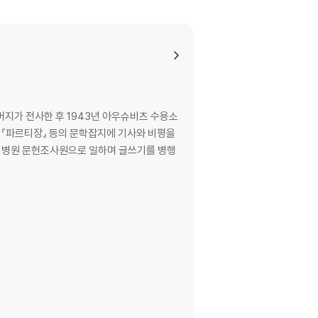
버지가 전사한 후 1943년 아우슈비츠 수용소
』 『파르티장』 등의 문학잡지에 기사와 비평을
안 병원 문헌조사원으로 일하며 글쓰기를 병행