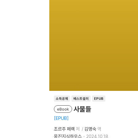
소득공제
베스트셀러
EPUB
사물들
eBook
EPUB
조르주 페렉
저
김명숙
역
웅진지식하우스
2024.10.18.