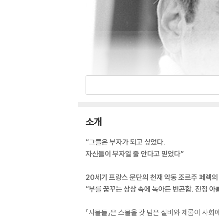
소개
“그들은 부자가 되고 싶었다.
자신들이 부자일 줄 안다고 믿었다”
20세기 프랑스 문단의 천재 악동 조르주 페렉의
“부를 꿈꾸는 상상 속에 녹아든 빈곤함. 진정 아
『사물들』은 스물을 갓 넘은 실비와 제롬이 사회