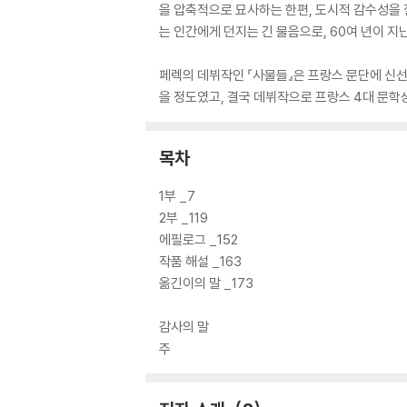
을 압축적으로 묘사하는 한편, 도시적 감수성을 
는 인간에게 던지는 긴 물음으로, 60여 년이 지
페렉의 데뷔작인 『사물들』은 프랑스 문단에 신선
을 정도였고, 결국 데뷔작으로 프랑스 4대 문학
목차
1부 _7
2부 _119
에필로그 _152
작품 해설 _163
옮긴이의 말 _173
감사의 말
주