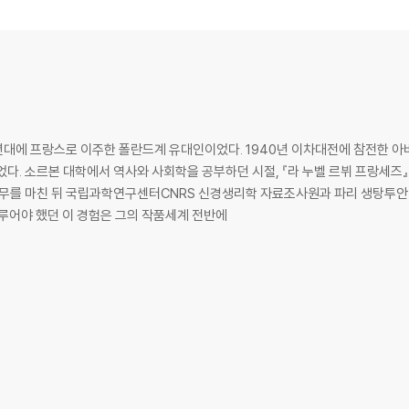
0년대에 프랑스로 이주한 폴란드계 유대인이었다. 1940년 이차대전에 참전한 아
다. 소르본 대학에서 역사와 사회학을 공부하던 시절, 『라 누벨 르뷔 프랑세즈
복무를 마친 뒤 국립과학연구센터CNRS 신경생리학 자료조사원과 파리 생탕투
다루어야 했던 이 경험은 그의 작품세계 전반에