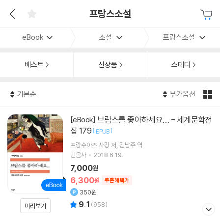
프랑스소설
eBook
소설
프랑스소설
베스트
신상품
스테디
기본순
부가옵션
브람스를 좋아하세요… - 세계문학전
[eBook]
집 179
[
]
EPUB
프랑수아즈 사강
저
김남주
역
민음사
2018.6.19.
7,000
원
6,300
원
쿠폰혜택가
350원
9.1
(
958
)
미리보기