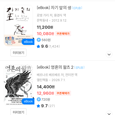
자기 앞의 생
[eBook]
[
]
EPUB
로맹 가리
저
용경식
역
문학동네
2012.9.12.
11,200
원
10,080
원
쿠폰혜택가
560원
9.6
(
1,424
)
미리보기
영혼의 왈츠 2
[eBook]
[
]
EPUB
베르나르 베르베르
저
전미연
역
열린책들
2026.7.1.
14,400
원
12,960
원
쿠폰혜택가
720원
9.7
(
27
)
미리보기