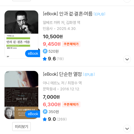
안과 겉·결혼·여름
[eBook]
[
]
EPUB
알베르 까뮈
저
김화영
역
민음사
2025.4.30.
10,500
원
9,450
원
쿠폰혜택가
520원
9.6
(
19
)
단순한 열정
[eBook]
[
]
EPUB
아니 에르노 저 / 최정수 역
문학동네
2016.12.12.
7,000
원
6,300
원
쿠폰혜택가
350원
9.0
(
269
)
미리보기