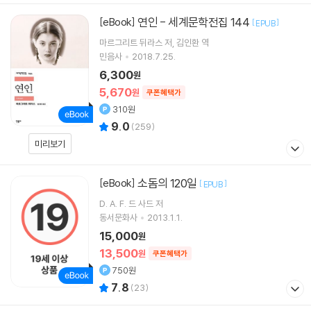
연인 - 세계문학전집 144
[eBook]
[
]
EPUB
마르그리트 뒤라스
저
김인환
역
민음사
2018.7.25.
6,300
원
5,670
원
쿠폰혜택가
310원
9.0
(
259
)
미리보기
소돔의 120일
[eBook]
[
]
EPUB
D. A. F. 드 사드
저
동서문화사
2013.1.1.
15,000
원
13,500
원
쿠폰혜택가
750원
7.8
(
23
)