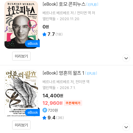
호모 콘피누스
[eBook]
[
]
EPUB
베르나르 베르베르 저 / 전미연 역 저
열린책들
2020.11.20.
0
원
7.7
(
18
)
미리보기
영혼의 왈츠 1
[eBook]
[
]
EPUB
베르나르 베르베르
저
전미연
역
열린책들
2026.7.1.
14,400
원
12,960
원
쿠폰혜택가
720원
9.4
(
36
)
미리보기