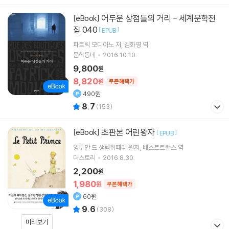
어두운 상점들의 거리 - 세계문학전
[eBook]
집 040
[
]
EPUB
파트릭 모디아노
저
김화영
역
문학동네
2016.10.10.
9,800
원
8,820
원
쿠폰혜택가
490원
8.7
(
153
)
초판본 어린왕자
[eBook]
[
]
EPUB
앙투안 드 생텍쥐페리
원저
베스트트랜스
역
더스토리
2016.8.30.
2,200
원
1,980
원
쿠폰혜택가
60원
9.6
(
308
)
미리보기