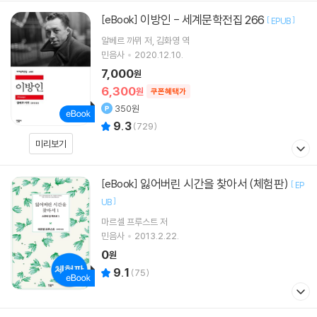
이방인 - 세계문학전집 266
[eBook]
[
]
EPUB
알베르 까뮈
저
김화영
역
민음사
2020.12.10.
7,000
원
6,300
원
쿠폰혜택가
350원
9.3
(
729
)
미리보기
잃어버린 시간을 찾아서 (체험판)
[eBook]
[
EP
]
UB
마르셀 프루스트
저
민음사
2013.2.22.
0
원
9.1
(
75
)