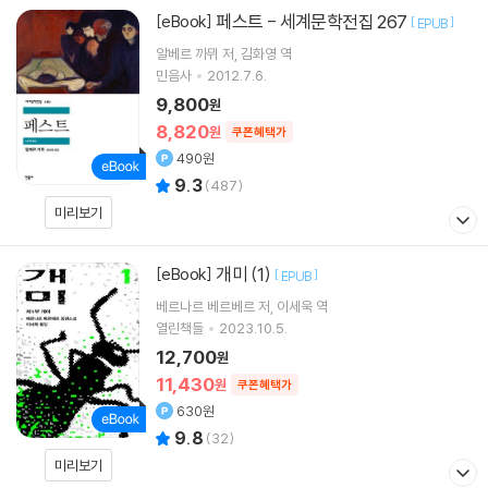
페스트 - 세계문학전집 267
[eBook]
[
]
EPUB
알베르 까뮈
저
김화영
역
민음사
2012.7.6.
9,800
원
8,820
원
쿠폰혜택가
490원
9.3
(
487
)
미리보기
개미 (1)
[eBook]
[
]
EPUB
베르나르 베르베르
저
이세욱
역
열린책들
2023.10.5.
12,700
원
11,430
원
쿠폰혜택가
630원
9.8
(
32
)
미리보기