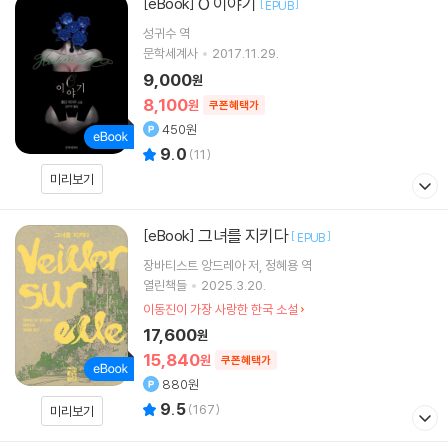
O 이야기
[eBook]
[
]
EPUB
성귀수
역
문학세계사
2017.11.29.
9,000
원
8,100
원
쿠폰혜택가
450원
9.0
(
11
)
미리보기
그녀를 지키다
[eBook]
[
]
EPUB
장바티스트 앙드레아
저
정혜용
역
열린책들
2025.3.20.
이동진이 가장 사랑한 한국 소설
17,600
원
15,840
원
쿠폰혜택가
880원
9.5
(
167
)
미리보기