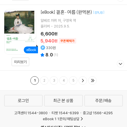
결혼 · 여름 (완역본)
[eBook]
[
]
EPUB
알베르 까뮈
저
구영옥
역
올리버
2025.9.5.
6,600
원
5,940
원
쿠폰혜택가
330원
8.0
(
1
)
미리보기
1
2
3
4
5
로그인
최근 본 상품
주문/배송
고객센터 1544-3800
티켓 1544-6399
중고샵 1566-4295
eBook 1:1문의/채팅상담