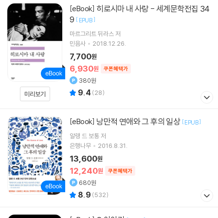
히로시마 내 사랑 - 세계문학전집 34
[eBook]
9
[
]
EPUB
마르그리트 뒤라스
저
민음사
2018.12.26.
7,700
원
6,930
원
쿠폰혜택가
380원
9.4
(
28
)
미리보기
낭만적 연애와 그 후의 일상
[eBook]
[
]
EPUB
알랭 드 보통
저
은행나무
2016.8.31.
13,600
원
12,240
원
쿠폰혜택가
680원
8.9
(
532
)