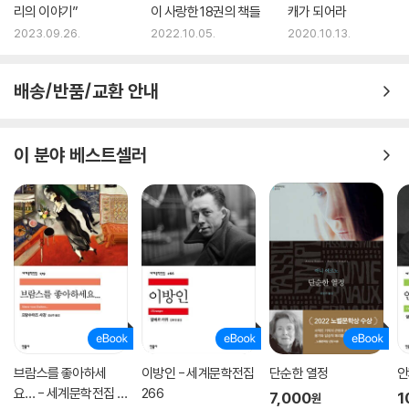
리의 이야기”
이 사랑한 18권의 책들
캐가 되어라
2023.09.26.
2022.10.05.
2020.10.13.
배송/반품/교환 안내
이 분야 베스트셀러
브람스를 좋아하세
이방인 - 세계문학전집
단순한 열정
안
요… - 세계문학전집 1
266
7,000
1
원