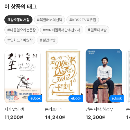
이 상품의 태그
#강호동네서점
#북클러버의선택
#KBS2TV북유럽
#나를일으키는문장
#tvN비밀독서단추천도서
#멜로디책방
#영화드라마원작
#빨간책방
자기 앞의 생
돈키호테 1
걷는 사람, 하정우
돈
11,200
14,240
12,300
1
원
원
원