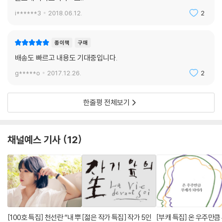
슬픈 결말로도 행복해질 수 있다는 것을
i******3
2018.06.12.
2
‘차라리 모르는 게 더 나은 일들이 많은’어린 날들은 곧 지나가버린다. 『자
기 앞의 생』을 읽고 난 얼마 후 나는 어른이 되어버렸고 모모처럼 커다란
종이책
구매
상처와 그것을 숨길 수 있는 힘에 대해서 배우게 되었다. 『자기 앞의 생』은
배송도 빠르고 내용도 기대중입니다.
비범한 일을 하는 평범한 사람들의 이야기이다. 비범한 일이란, 사랑을 깨
닫고 그것을 실천하는 일이다. 모모는 내게 말해주었다. 슬픈 결말로도 사
g*****o
2017.12.26.
2
람들은 행복해질 수 있다는 것을.
『자기 앞의 생』을 덮고 나자 문득 진심을 다해 누군가의 이름을 부르고 싶
한줄평 전체보기
어졌다. 내가 이렇게 그를 부르고 싶은 것은 그를 사랑하고 그의 이름을 아
는 사람이 아직 있다는 것과 그에게 그런 이름이 있다는 것을 상기시켜주
기 위해서이다. 그리고 또 문득 누군가 아주 큰 소리로 내 이름을 불러주었
채널예스 기사
12
으면 좋겠다. 어쩌면 우리는 이 생을 산다는 건 땅에 소금을 뿌리거나 얼음
조각을 옮기는 일처럼 그렇게 무용한 것은 아닐지도 모른다는 그런 말들을
뜨겁게 나눌 수 있게 될지도 모를텐데. 그리고 우리는 말할 것이다. 서로에
게 용기를 줄 수 있는 그러한 사랑에 관해서.--조경란(소설가)
[100호 특집] 천선란 “내 뿌
[젊은 작가 특집] 작가 5인
[부캐 특집] 온 우주만큼