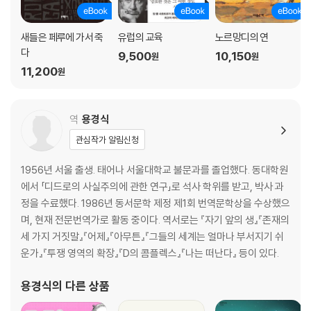
새들은 페루에 가서 죽
유럽의 교육
노르망디의 연
다
9,500
10,150
원
원
11,200
원
역
용경식
관심작가 알림신청
1956년 서울 출생. 태어나 서울대학교 불문과를 졸업했다. 동대학원
에서 「디드로의 사실주의에 관한 연구」로 석사 학위를 받고, 박사 과
정을 수료했다. 1986년 동서문학 제정 제1회 번역문학상을 수상했으
며, 현재 전문번역가로 활동 중이다. 역서로는 『자기 앞의 생』『존재의
세 가지 거짓말』『어제』『아무튼』『그들의 세계는 얼마나 부서지기 쉬
운가』『투쟁 영역의 확장』『D의 콤플렉스』『나는 떠난다』 등이 있다.
용경식
의 다른 상품