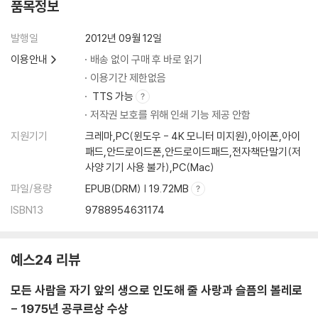
품목정보
발행일
2012년 09월 12일
이용안내
배송 없이 구매 후 바로 읽기
이용기간 제한없음
TTS 가능
저작권 보호를 위해 인쇄 기능 제공 안함
지원기기
크레마,PC(윈도우 - 4K 모니터 미지원),아이폰,아이
패드,안드로이드폰,안드로이드패드,전자책단말기(저
사양 기기 사용 불가),PC(Mac)
파일/용량
EPUB(DRM) | 19.72MB
ISBN13
9788954631174
예스24 리뷰
모든 사람을 자기 앞의 생으로 인도해 줄 사랑과 슬픔의 볼레로
- 1975년 공쿠르상 수상