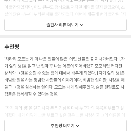
구가 자리하고 있다. 문학사상사 이외에도 수많은 판본의 『자기 앞의 생』
이 책은 1975년 공쿠르 상 수상 작품이다. 공쿠르 상을 받은 작품이라고
이 출간되었지만, 어느 판본도 정식으로 저작권 계약을 맺지 않았으며, 소
모두 독자의 사랑을 받는 것은 아니다. 그러나 『자기 앞의 생』은 공쿠르 상
설의 많은 부분이 누락된 채로 출간되었다. 이번에 새롭게 번역 출간된 『자
수상식장에서 기립 박수를 받았으며 전 세계인의 사랑을 한 몸에 받은 작
기 앞의 생』은 프랑스 메르퀴르 드 프랑스 사와 정식으로 계약을 맺고 새롭
품이다. 국내에서도 1976년 문학사상사에 의해 처음으로 소개된 이후 지
출판사 리뷰 더보기
게 번역된, 그야말로 정본이라 할 수 있다. 이 책에는 로맹 가리 사후에 갈
금까지 여러가지 판본으로 꾸준히 읽혀왔다. 그동안 (비록 해적판일지언
리마르 출판사에서 출간된, 로맹 가리의 유서라 할 수 있는 『에밀 아자르의
정) 이 작품이 여러 출판사에서 출간이 되고 독자들도 그 책을 집어들었던
삶과 죽음』도 함께 수록되어 있다.
데는 이유가 있는 것이다.(이 책은 판권 계약하여 출간되었으며 원전에 충
추천평
실하게 번역한 이 소설의 정본이다)
모든 좋은 책들이 그렇듯, 이 책 역시 울면서 동시에 웃게 만든다. -- 누벨
'차라리 모르는 게 더 나은 일들이 많은' 어린 날들은 곧 지나가버린다. [자
옵세바퇴르
기 앞의 생]을 읽고 난 얼마 후 나는 어른이 되어버렸고 모모처럼 커다란
이 소설은 처절하고 고독한 삶의 조건 속에서도 깊고 무한하며 슬프고 아
상처와 그것을 숨길 수 있는 힘에 대해서 배우게 되었다. [자기 앞의 생]은
름다운 사랑을 피워올리는 인간의 모습을 그려낸다. 이제는 늙어서 몸도
『자기 앞의 생』은 비범한 일을 하는 평범한 사람들의 이야기이다. 비범한
비범한 일을 하는 평범한 사람들의 이야기이다. 비범한 일이란, 사랑을 깨
팔 수 없는 전직 창녀 출신의 로자 아줌마와 그녀가 맡아 키우고 있는 열네
일이란, 사랑을 깨닫고 그것을 실천하는 일이다. 모모는 내게 말해주었다.
닫고 그것을 실천하는 일이다. 모모는 내게 말해주었다. 슬픈 결말로도 사
살 소년 모모의 살아가는 이야기. 현실은 냉정하고 그 곳은 버림받은 사람
슬픈 결말로도 사람들은 행복해질 수 있다는 것을.--조경란(소설가)
람들은 행복해질 수 있다는 것을.
들로 가득하다. '인종적으로 차별받는 사람들, 아우슈비츠에 끌려갔다 구
사일생으로 살아온 유태인, 살아가기 위해 웃음을 팔아야 하는 창녀들, 창
『자기 앞의 생』은 슬프고 아름다운 이야기다
[자기 앞의 생]을 덮고 나자 문득 진심을 다해 누군가의 이름을 부르고 싶
녀들의 아이를 돌보는 여자, 친구도 가족도 없는 노인, 성 전환자, 병든 사
어졌다. 내가 이렇게 그를 부르고 싶은 것은 그를 사랑하고 그의 이름을 아
람들, 살인자...' 그러나 그들은 인간을 증오하거나 삶을 원망하지 않는다.
『자기 앞의 생』은 ‘삶에 대한 무한하고도 깊은 애정’이 담겨 있는 소설이다.
는 사람이 아직 있다는 것과 그에게 그런 이름이 있다는 것을 상기시켜주
혹자는 과연 이러한 인생도 살 만한 것인가를 묻고 싶겠지만, 모모는 이들
추천평 더보기
그럼에도 불구하고 또한 아픈 소설이다. 누가 삶을 두고 등허리에 무거운
기 위해서이다. 그리고 또 문득 누군가 아주 큰 소리로 내 이름을 불러주었
속에서 슬픔과 절망을 딛고 살아가는 지혜와 삶을 껴안고 상처를 보듬는