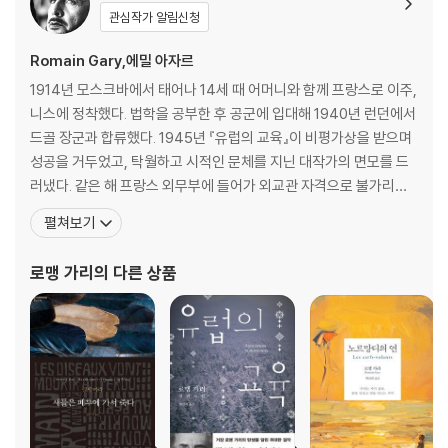
관심작가 알림신청
Romain Gary,에밀 아자르
1914년 모스크바에서 태어나 14세 때 어머니와 함께 프랑스로 이주,
니스에 정착했다. 법학을 공부한 후 공군에 입대해 1940년 런던에서
드골 장군과 합류했다. 1945년 『유럽의 교육』이 비평가상을 받으며
성공을 거두었고, 탁월하고 시적인 문체를 지닌 대작가의 면모를 드
러냈다. 같은 해 프랑스 외무부에 들어가 외교관 자격으로 불가리아
의 소피아, 볼리비아의 라파스, 미국 뉴욕과 로스앤젤레스에 체류했
펼쳐보기
다. 1949년 『거대한 옷장』을 펴냈고, 『하늘의 뿌리』로 1956년 공쿠
르상을 받았다. 로스앤젤레스 주재 프랑스 영사 시절에 배우 진 세버
로맹 가리
의 다른 상품
그를 만나 결혼하였고, 여러 편의 시나리