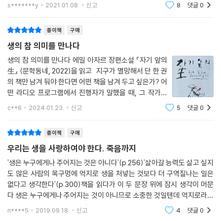
옆을 지키는 모모에게 아줌마는 바로 이러한 "내 편"인 단 한 사람이었다.
랑하고 싶어지는 것이다. 나 역시 자기 앞의 생을 읽고 나서 로맹가리의 팬
s*******y
2021.01.08.
신고
8
댓글
0
이 되어 국내에
친아버지에게도 아이를 내주지 않은 아줌마에게 역시 모모는 아줌마의
"내 편"인 단 한 사람이었다. 두 사람이 보여준 인종과 나이, 성별을 초월한
종이책
구매
관계의 사랑은 서로를 간절하게 그리워하고 따뜻하게 보듬는 것이었다.
생의 참 의미를 만나다
가진 것 없고 무시받는 이들의 남루한 삶을 들추고 소년이 발견하는 것은
생의 참 의미를 만나다 에밀 아자르 장편소설 『자기 앞의
生』 (문학동네, 2022)을 읽고 지구가 멸망해서 단 한 권
‘신비롭고 경이로운 생의 비밀’이다. 그것은 어리둥절한 소년의 목소리를
의 책만 남겨 둬야 한다면 어떤 책을 남겨 두고 싶은가? 어
빌려 작품 전체를 관통하며 말하고자 하는 작가의 함축적인 진실이기도 하
떤 라디오 프로그램에서 진행자가 말했을 때, 그 작가는
다. 로맹 가리(에밀 아자르)는, 그의 복화술사 모모는 말한다. "사랑해야 한
서슴없이 말했다. “당연히 에밀 아자르의 ‘자기 앞의 생’
다."
c**6
2024.01.23.
신고
5
댓글
0
이지요.” 그 이유는 인간은 어떻게 살아왔고, 어떻게 사랑
을 실천했는가를 말해주
"미토르니히 조르겐.” 유태어를 모를까봐 말해주겠는데, 그건 ‘세상을 원
종이책
구매
망할 건 없다’는 뜻이다. 그렇다. 세상을 원망할 건 없다. 우리는 사랑해야
우리는 생을 사랑하여야 한다. 죽음까지
하고, 또 사랑하고 있으니까.
'생은 누구에게나 주어지는 것은 아니다'(p.256)'살아갈 능력도 살고 싶지
도 않은 사람의 목구멍에 억지로 생을 처넣는 것보다 더 구역질나는 일은
고독한 광대 로맹 가리의 삶과 죽음--『에밀 아자르의 삶과 죽음』
없다고 생각한다'(p.300)책을 읽다가 이 두 문장 위에 잠시 생각이 머문
다.생은 누구에게나 주어지는 것이 아니므로 소중한 것일텐데 억지로라고
‘휴머니즘의 작가’로 알려진 로맹 가리는 러시아 이민자 출신의 유태인이
한들 생을 연장하는것이 구역질나는 것일수 있을까?얼핏 모순처럼 느껴
n****5
2019.09.18.
신고
4
댓글
0
다. 그의 어머니는 1차세계대전이 발발한 후 조국 러시아를 등지고 아들과
지는 두 문장에 한참