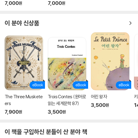
79
7,000
7,000
원
원
이 분야 신상품
The Three Muskete
Trois Contes (원어로
어린 왕자
키
ers
읽는 세계문학 87)
3,500
1
원
7,900
3,500
원
원
이 책을 구입하신 분들이 산 분야 책