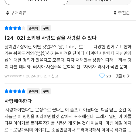
인종적으로 차별받는 아랍인, 아프리카인, 아우슈비츠에 끌려갔다 구사일
생으로 살아 돌아온 유태인, 버림받은 창녀의 자식들, 살아가기 위해 웃음
구매리뷰
추천순
을 팔아야 하는 창녀들, 창녀들의 아이를 돌보는 여자, 친구도 가족도 없는
노인, 한 몸에 여성과 남성의 성징을 모두 갖고 있는 성 전환자, 가난한 사
종이책
구매
람들, 병든 사람들, 살인자…… 모모가 사랑하는 사람들은 모두 이렇게 세
[24-02] 소외된 사람도 삶을 사랑할 수 있다
상의 중심으로부터 이탈한, 사회로부터 소외되고, 그들 자신도 스스로를
삶이란? 삶이란 어떤 것일까? ‘삶’, ‘Life’, ‘生’……. 다양한 언어로 표현하
소외시켜 밑바닥 인생을 살아가는 사람들이다. 버림받은 사람들, 소진되어
기는 쉬워도 정의(定義)하기는 어려운 단어다. 어쩌면 사람마다 자신만의
가는 삶에 괴로워하고 슬퍼하는 사람들…… 하지만 그들은 누구보다도 사
삶에 대한 정의가 있을지도 모른다. 각자 처해있는 상황에 따라 느끼는 것
랑에 가득 차서 살아간다. 그를 맡아 키워주는 창녀 출신의 유태인 로자 아
이 다를 테니까. 러시아 사실주의 문학의 선구자이자 러시아 국민 문학의
줌마를 비롯해 이 소외된 사람들은 모두 소년을 일깨우는 스승들이다. 소
아버지로 유명한 알렉산드로 푸시킨(Alexander Pushkin, 1799~183
w******f
2024.01.12.
신고
23
댓글
6
년은 이들을 통해 슬픔과 절망을 딛고 살아가는 동시에, 삶을 껴안고 그 안
7)은 삶이 그대
의 상처까지 보듬을 수 있는 법을 배운다.
종이책
구매
“어디에서도 어떤 상황 속에서도 나를 깎아내리지 않을 사람, 내 편인 사람
을 두 사람만 가지고 있으면 행복한 사람이라고 그랬는데……" 신경숙 소
사랑해야한다
설의 한 구절이다.
'사랑해야한다'는 문장으로 끝나는 이 슬프고 아름다운 책을 덮는 순간 독
자들은 이 명령을 따라야만할것 같아서 초조해진다. 그래서 일단 이 아름
죽은 로자 아줌마를 아줌마만의 지하방, 낡은 소파에 고이 앉혀두고 점점
다운 이야기를 들려준 작가를 사랑하게 되는 것이 아닐까. 마침 에밀 아자
푸르게 굳어가는 자신의 모습이 싫지 않을까 몇 번씩 화장을 고쳐주며 그
르 - 로맹가리의 이야기는 소설만큼이나 드라마틱해서 더더욱 작가를 사