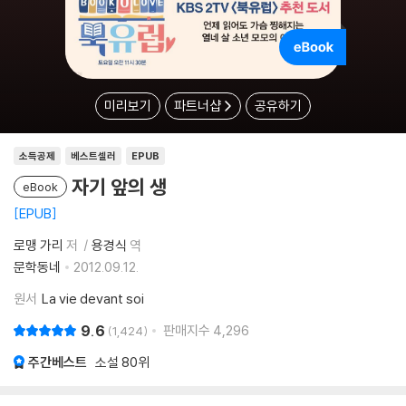
미리보기
파트너샵
공유하기
소득공제
베스트셀러
EPUB
자기 앞의 생
eBook
EPUB
로맹 가리
저
용경식
역
문학동네
2012.09.12.
원서
La vie devant soi
9.6
판매지수
4,296
1,424
주간베스트
소설
80위