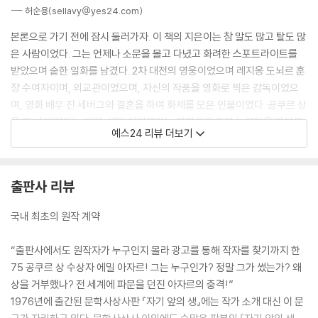
--- 허순용(sellavy@yes24.com)
본론으로 가기 전에 잠시 둘러가자. 이 책의 지은이는 참 말도 많고 탈도 많
은 사람이었다. 그는 언제나 소문을 몰고 다녔고 화려한 스포트라이트를
받았으며 숱한 일화를 남겼다. 2차 대전의 영웅이었으며 레지옹 도뇌르 훈
장 수여자이며, 외교관이었으며, 자신의 작품을 영화로 찍은 감독이었으
며, 영화 배우 진 세버그와 결혼을 하여 화제를 모은 인물이었다. 공쿠르 상
을 두 번 받았다는 얘기, 에밀 아자르라는 필명으로 프랑스 문단을 가지고
예스24 리뷰 더보기
논 얘기, 권총으로 의문의 자살을 한 얘기 등도 모두 이제는 하나의 상식이
며 또 부질없는 옛 이야기에 지나지 않는다. 그가 고독한 사랑의 삐에로였
으며, 채울 길없는 근원적인 사랑에 평생 목말라 했다지만 누군들 그렇지
출판사 리뷰
않겠는가? 그럼에도 그를 생각하면 언제나 연민에 사로잡혀 술 한 잔 사주
고 싶다. 하지만 이미 죽었으니 그마저도 어쩔 수 없다. 영원히 남아 사람을
국내 최초의 원작 계약
감동시키는 것은 오로지 작품 그 자체 뿐인 것이다.
“출판사에서도 원작자가 누구인지 몰라 광고를 통해 작자를 찾기까지 한
그의 많은 작품 중 나는 특히『자기 앞의 생』과 『새벽의 약속』을 사랑한다.
75 공쿠르 상 수상자 에밀 아자르! 그는 누구인가? 정말 그가 썼는가? 왜
자전적 소설인 『새벽의 약속』은 그의 속살이 그대로 드러난 작품으로, 삶
상을 거부했나? 전 세계에 파문을 던진 아자르의 충격!”
에 대한 크나큰 연민과 의지, 블랙 유머와 패러독스의 향연이다. 그러나 하
1976년에 출간된 문학사상사판 『자기 앞의 생』에는 작가 소개 대신 이 문
나의 소설로 볼 때는 이 작품 『자기 앞의 생』이 더욱 완벽하고 감동적이다.