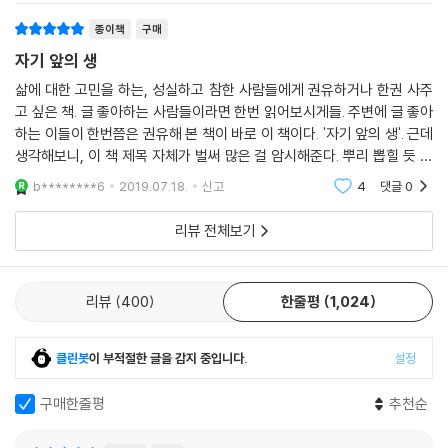
함께 폴란드를 거쳐 프랑스로 십여 년에 걸친 긴 여정을 시작한다. 이민자
종이책
구매
로 프랑스 땅에 정착하기 위해 그의 어머니는 닥치는 대로 일을 했고, 그런
억척스러운 어머니 밑에서 자란 로맹 가리는 글쓰기 좋아하고 수줍음이 많
자기 앞의 생
은 소년이었다. 2차세계대전 때는 레지스탕스 단체‘자유 프랑스’로 활동하
삶에 대한 고민을 하는, 성실하고 참한 사람들에게 권유하거나 한권 사주
며 로렌 비행 중대에서 대위로 활동한 공으로 레지옹 도뇌르 훈장을 받기
고 싶은 책. 글 좋아하는 사람들이라면 한번 읽어보시게들. 주변에 글 좋아
도 한다. 전쟁 후 그는 세계 각지에서 외교관으로 일하면서 1956년에는 소
하는 이들이 한번쯤은 권유해 본 책이 바로 이 책이다. '자기 앞의 생'. 근데
설 『하늘의 뿌리』로 공쿠르 상을 수상했다. 일곱 살 연상의 『보그』지 편집
생각해보니, 이 책 제목 자체가 벌써 많은 걸 암시해준다. 뿌리 뽑힐 듯 고
자 레슬리 블랜치, 『네 멋대로 해라』의 히로인 진 세버그 등과의 화려한 결
통스러운 20대와 30대 시절이 끝나니, 드디어 이 책을 읽어보고 싶었다.
b********6
2019.07.18.
신고
4
댓글
0
내 마음이
혼생활 외에도 그는 성공한 작가라는 타이틀과 함께 연예인 같은 생활을
즐기는 듯 보이기도 했다. 그러나 그런 화려한 겉모습의 이면에는 늘 새롭
리뷰 전체보기
고 싶었던 고독한 작가의 모습이 있었다. 로맹 가리는 에밀 아자르 이외에
도 포스코 시니발디, 샤탕 보가트라는 가명으로 여러 소설을 발표한 적이
있다. 그의 삶에 대한 채워지지 않는 갈망은 이름을 바꿔서라도 자기 자신
리뷰
400
한줄평
1,024
으로 살고 싶은 욕망에 그 근원을 두고 있던 것이다.
클린봇
이 부적절한 글을 감지 중입니다.
설정
결국 아자르의 이름으로 발표한 두번째 소설 『자기 앞의 생』으로 한 작가
에게 결코 두 번 주어지지 않는다는 공쿠르 상을 수상하게 되고, 로맹 가리
구매한줄평
추천순
와 에밀 아자르의 이름으로 번갈아가며 소설을 발표한 작가는 결국 ‘아자
르를 표절하려 든다’는 아이러니컬한 모함마저 받게 된다. 전처 진 세버그