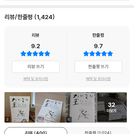
짐을 얹고 산을 향해 조심조심 오르는 것이라고 했던가. 하지만 모모의 등
으면 좋겠다. 어쩌면 우리는 이 생을 산다는 건 땅에 소금을 뿌리거나 얼음
법을 배운다. 특히 너무 뚱뚱하여 자신의 손으로 똥도 닦을 수 없는 로자의
에 지워진 삶의 무게는 산을 오르기는커녕 어린 그에겐 가만히 서 있기도
조각을 옮기는 일처럼 그렇게 무용한 것은 아닐지도 모른다는 그런 말들을
엉덩이를 모모가 닦아주는 장면이나 로자가 죽고 난 뒤 모모가 로자의 곁
리뷰/한줄평
1,424
쉬운 것이 아니다.
뜨겁게 나눌 수 있게 될지도 모를텐데. 그리고 우리는 말할 것이다. 서로에
을 떠나지 않고 지키는 모습은 엄숙한 감동을 준다.
그러나 정작 가슴 아픈 것은 어린 모모의 인생을 짓누르는 그 삶의 무게가
게 용기를 줄 수 있는 그러한 사랑에 관해서.
아니다. 차라리 힘들다고 주저앉아 운다면, 발버둥치며 제발 이런 인생에
궁금한 것이 있을때마다 하밀 할아버지에게 달려가곤 했던 모모처럼 우리
리뷰
한줄평
- 조경란 (소설가)
서 벗어나게 해달라고 떼를 쓴다면 그의 삶을 읽는 우리가 이렇게 힘들지
도 이 소설을 읽으며 스스로에게 묻는다. 가장 남루한 곳에 처한 생도 과연
9.2
9.7
는 않을는지도 모른다. 그렇다. 작품을 읽는 내내 우리는 힘이 든다. 힘이
가치가 있는 것인가? 나는 내 앞의 생을 얼마만큼 사랑하고 있는가? 아니
들어 몇 번씩 책장을 덮어야 하고, 같은 이유로 또다시 책을 집어들어야 한
아니 도대체 산다는 것은 무엇인가? ...'인간은 사랑없이 살 수 없다'는 이
다. 하지만 어린 모모는 그 무거움을, 너무 일찍 알아버린 인생의 슬픔을 내
단순한 한 마디 말을 당신은 얼마나 깊이 느끼고 있는가? 모모의 손아귀에
리뷰 쓰기
한줄평 쓰기
색하지 않는다. 그는 오히려 시니컬한 냉소로 그 무게를 떨쳐내려 한다. 그
쥐어진 한 개의 달걀처럼 우리의 생은 죽음과 생명을 동시에 품은 신비로
의 그런 냉소가 무수한 눈물들이 쌓인 알갱이들이란 사실을 잘 알기에 가
운 그 무엇이다. 광대무변한 우주에서 찰나적이고 아슬아슬한 생을 사는
혜택 및 유의사항
혜택 및 유의사항
슴이 아릴 수밖에……
우리, 그러나 사랑은 그 우주 속에 끝없이 퍼져가는 빛처럼 우리 인생에 의
미를 부여한다. 나는 누구에게나 눈물이 있음을 알고 있다. 그러므로 나는
하밀 할아버지, 사람은 사랑 없이도 살 수 있나요?
당신을 믿는다. 이제 당신 앞에 놓여 있는 생으로 들어가보자. 엘리베이트
32
도 없는 7층 아파트. 그 곳의 지하방. 이 곳이 바로 우리에게 사랑이 뭔지 가
작가는 자기의 실제 나이보다 많은 나이를 살고 있는 열네 살 모모의 눈을
더보기
르쳐 줄 성소이다.
통해 이해하지 못할 세상을 바라본다. 모모의 눈에 비친 세상은 결코 꿈같
2
5
이 아름다운 세상이 아니다. 아이의 눈으로 바라보기 때문에 세상은 더욱
각박하고 모진 곳이다.
리뷰
400
한줄평
1,024