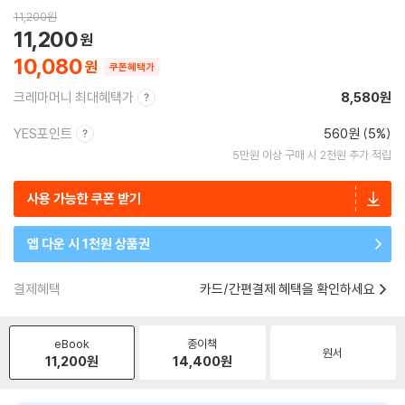
11,200
원
11,200
10,080
쿠폰혜택가
크레마머니 최대혜택가
8,580원
YES포인트
560원 (5%)
5만원 이상 구매 시 2천원 추가 적립
사용 가능한 쿠폰 받기
앱 다운 시 1천원 상품권
결제혜택
카드/간편결제 혜택을 확인하세요
eBook
종이책
원서
11,200
원
14,400
원