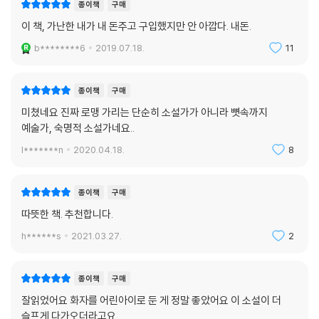
종이책
구매
가 약물 투여로 자살하고 난 일 년 후인 1980년 12월, 로맹 가리 역시 권총
이 책, 가난한 내가 내 돈주고 구입했지만 안 아깝다. 내돈.
자살로 고독했던 생을 마감한다. 그의 나이 66세였다. 그의 자살 후 출간된
『에밀 아자르의 삶과 죽음』에서 로맹 가리는 아자르가 자신임을 밝히고 소
b********6
2019.07.18.
11
위 ‘파리풍’이라는 문단권력과 작품조차 꼼꼼히 읽어보지 않고 비평을 쓰
는 평론가들을 조소하며 자신이 왜 가명을 쓰면서까지 끊임없이 창작에 몰
종이책
구매
두할 수밖에 없었는가에 대하여 고백한다.
미쳤네요 진짜 로맹 가리는 단순히 소설가가 아니라 뼛속까지
예술가, 숙명적 소설가네요..
유일하게 공쿠르 상을 두 번 받은 작가 로맹 가리
l*******n
2020.04.18.
8
1975년 공쿠르 상 수상자가 『자기 앞의 생』을 쓴 에밀 아자르라고 발표되
자 수상작가는 공쿠르 상 아카데미에 수상 거절 의사를 밝힌다. 그러나 아
종이책
구매
카데미 의장인 에르베 바쟁은 다음과 같이 답한다.“아카데미는 한 후보가
따뜻한 책. 추천합니다.
아닌 한 권의 책에 투표한 것이다. 탄생과 죽음처럼 공쿠르 상은 수락할 수
도, 거절할 수도 없는 것이다. 수상자는 여전히 아자르이다.” 그렇게 해서
h******s
2021.03.27.
2
베일에 싸인 작가 에밀 아자르는 수상자로 남게 되고, 후에 아자르가 실은
로맹 가리임이 밝혀지게 되면서 로맹 가리는 유일하게 공쿠르 상을 두 번
종이책
구매
받은 작가로 남게 된다.
잘읽었어요 화자를 어린아이로 둔 게 정말 좋았어요 이 소설이 더
슬프게 다가오더라고요..