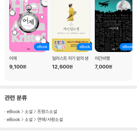
어제
일러스트 자기 앞의 생
야간비행
9,100
12,600
7,000
원
원
원
관련 분류
eBook
소설
프랑스소설
eBook
소설
연애/사랑소설