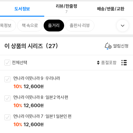
리뷰/한줄평
도서정보
배송/반품/교환
7
목정보
책 속으로
줄거리
출판사 리뷰
이 상품의 시리즈
27
알림신청
전체선택
품절포함
먼나라 이웃나라 9 : 우리나라
10
12,600
%
원
먼나라 이웃나라 8 : 일본 2 역사 편
10
12,600
%
원
먼나라 이웃나라 7 : 일본 1 일본인 편
10
12,600
%
원