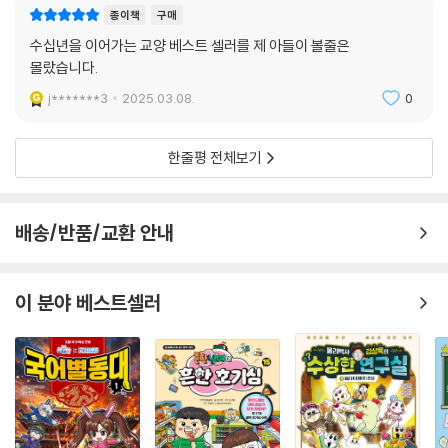
이보다 지적이고 정확한 교양 만화, 이보다 재미있고 생생한 역사책이 또
종이책
구매
있을까?
수십년을 이어가는 교양 베스트 셀러를 제 아들이 볼줄은
몰랐습니다.
최신 세계정세 업데이트와 핵심만 요약한 ‘하이라이트’로
j*******3
2025.03.08.
0
더 풍성해지고 새로워진 먼나라 이웃나라
이번 개정증보판은 각 나라의 역사와 문화, 오늘의 상황을 요약한 ‘하이라
한줄평 전체보기
이트’를 권말에 추가한 점이 특징이다. ‘영국’ 편에서는 대영제국이 세계에
끼친 영향과 함께 2020년 브렉시트 이후 현실을 돌아보고, ‘미국 대통령’
편에는 조 바이든에 관한 내용이 추가되었다. 2022년 2월 푸틴 대통령이
배송/반품/교환 안내
왜 우크라이나를 침공했는지, 그 여파로 세계의 질서가 어떻게 재편되고
있는지는 ‘러시아’ 편에서 들여다본다. ‘인도와 인도아대륙’ 편은 IT 강국으
이 분야 베스트셀러
로 불리지만 빈부 격차는 날로 극심해지는 인도의 상황에 비추어 우리 사
회도 당면한 다양한 갈등 상황에 어떻게 대처해야 할지 생각해보게 한다.
‘3줄 요약’과 ‘숏폼’의 시대, 복잡한 세계사를 이해하기 쉽고 짧게 간추린
‘하이라이트’를 먼저 펼쳐본 뒤 본문으로 넘어가는 방법도 나름 전략적 독
서가 되지 않을까? 일목요연하게 정리한 각국의 핵심 정보와 지식을 본문
에 이어 다시 읽다 보면 세계의 어제와 오늘이 한눈에 잡히는 ‘역사 문해