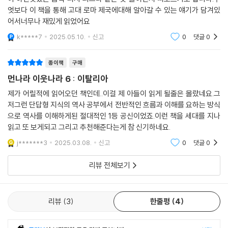
엇보다 이 책을 통해 고대 로마 제국에대해 알아갈 수 있는 얘기가 담겨있
어서너무나 재밌게 읽었어요
《먼나라 이웃나라》의 시작은 1981년 〈소년한국일보〉에 연재한 유럽 6개
국 편이다. 그 원고가 단행본(고려원 刊)으로 묶여 나온 것이 1987년이었
k*****7
2025.05.10.
신고
0
댓글
0
다. 당시는 해외여행도 자유롭게 하지 못하던 때, 인터넷은 꿈도 꾸지 못할
때였다. 정보와 재미를 곁들인 《먼나라 이웃나라》의 출현으로 한국에서도
종이책
구매
글로벌 시대를 대비해 세계시민의 마인드가 움트기 시작했다. 그야말로 우
먼나라 이웃나라 6 : 이탈리아
물 안 개구리였던 우리의 사고와 시야를 세계 무대로 확장시킨 기념비적인
제가 어릴적에 읽어오던 책인데..이걸 제 아들이 읽게 될줄은 몰랐네요.그
작품이 《먼나라 이웃나라》다. 그로부터 40년이 넘게 지난 오늘까지 부모
저그런 단답형 지식의 역사 공부에서 전반적인 흐름과 이해를 요하는 방식
님이 자녀에게, 선생님이 학생에게 권하며 시대를 넘어 세대를 넘어 읽는
으로 역사를 이해하게된 절대적인 1등 공신이었죠.이런 책을 세대를 지나
《먼나라 이웃나라》는 유일무이한 교양 만화, 학습 만화의 선구자이자 대
읽고 또 보게되고 그리고 추천해준다는게 참 신기하네요.
명사로 통한다.
j*******3
2025.03.08.
신고
0
댓글
0
《먼나라 이웃나라》가 이렇게 약 반세기 동안 독자들에게 큰 사랑을 받아온
리뷰 전체보기
이유는 무엇일까?
첫째, 교양 만화 시대를 열어젖힌 뒤 지금까지도 왕성하게 활동하며 현장
리뷰
3
한줄평
4
에서 만화를 그리고 있는 이원복 교수가 있다. 경기고 재학 중 한 어린이 신
문사의 주선으로 외국 만화를 베끼는 아르바이트를 한 것이 계기가 되어