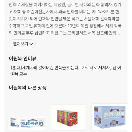
만화로 세상을 이야기하는 지성인, 글로벌 시대의 문화 통역자. 경기
고 재학 중 어린이신문사에서 외국 만화를 베끼는 아르바이트를 한
것이 계기가 되어 만화와 인연을 맺은 작가는 서울대학 건축학과를
수학하고 독일 유학의 길에 오른다. 10년의 독일 생활에서 세계 각국
의 만화를 두루 섭렵하고 익힌 그는 프리랜서로 서독 신문에 만화와
포스터를 게재했고 독일의 권위지 《알게마이네 차이퉁》 150주년 기
펼쳐보기
념호 표지를 그리기도 했다. 1984년 귀국 이후 그는 대학 강단에 서
는 한편 《먼나라 이웃나라》를 시작으로 역사, 문화, 경제, 철학에 이
이원복
인터뷰
르기까지 만화로 세상을 이야기하는 작업을 지
[읽다]
세계사의 잃어버린 반쪽을 찾는다, 『가로세로 세계사』 낸 이
원복 교수
이원복
의 다른 상품