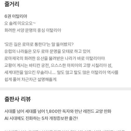
줄거리
선진국으로 나아갈 것인가를 논의하고 토론해야 할 때라고 본다. 이를 위
해 이 책에서 세계의 다양한 역사와 정보를 제공하려고 노력했다.
6권 이탈리아
오 솔레 미오오오~
이번 개정증보판의 특징은 각 나라의 역사와 오늘의 상황을 요약한 ‘하이
화려한 서양 문명의 중심 이탈리아
라이트’를 덧붙인 것이다. 일목요연하게 핵심을 정리해 앞의 내용을 상기
하며 복습하기에 알맞을 것이다.
‘모든 길은 로마로 통한다’는 말 들어봤지?
유럽의 나라들은 모두 로마 문명을 모태로 하고 있어.
_2024년 개정증보판을 내며
로마제국의 화려한 유산을 물려받은 나라가 바로 이탈리아야.
--- 본문 중에서
교황이 계시는 바티칸 궁전, 으스스한 마피아의 고향 시칠리아 섬,
세계대전을 일으킨 무솔리니…. 말도 많고 탈도 많은 이탈리아 역사를
쉽게 풀어 차근차근 설명해줄게.
출판사 리뷰
시대를 넘어 세대를 넘어 1,800만 독자와 만난 레전드 교양 만화
AI 시대에도 진화하는 5차 개정증보판 출간!