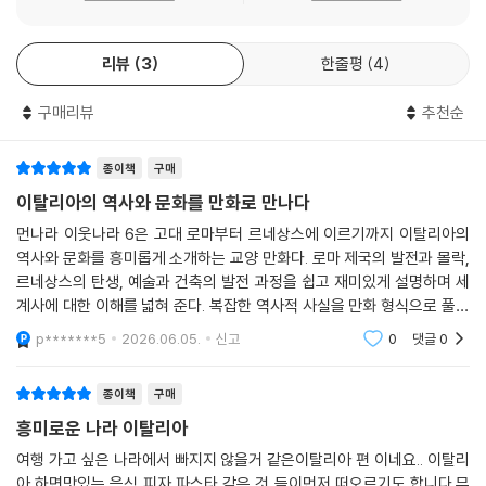
다. 이원복 교수의 가이드를 통해 약 60개의 ‘먼’나라가 ‘이웃’나라가 된 지
난 40여 년 동안, 우리나라는 명실상부 시리즈 초기에 다룬 선진국과 어깨
리뷰
3
한줄평
4
를 나란히 하는 나라로 성장했다.
구매리뷰
추천순
《먼나라 이웃나라》는 그간 여러 번의 개정 작업을 통해 우리나라의 높아지
는 위상에 걸맞은 더 다양하고 객관적인 시각으로 세계를 바라보고자 노력
했다. “역사는 항상 새로이 쓰여진다”는 명제하에 초판 발행 이후 약 5년
종이책
구매
마다 개정판을 내며 변화된 시대에 발맞추고자 수정과 보완을 거듭해왔다.
이탈리아의 역사와 문화를 만화로 만나다
세계사의 살아 있는 현장을 생생히 담아온 덕분에 세기가 바뀌고 세대가
먼나라 이웃나라 6은 고대 로마부터 르네상스에 이르기까지 이탈리아의
변해도 레전드 교양 만화의 명성은 언제나 현재진행형이다.
역사와 문화를 흥미롭게 소개하는 교양 만화다. 로마 제국의 발전과 몰락,
르네상스의 탄생, 예술과 건축의 발전 과정을 쉽고 재미있게 설명하며 세
이번에 출간된 《시대를 넘어 세대를 넘어 먼나라 이웃나라》도 예외 없이
계사에 대한 이해를 넓혀 준다. 복잡한 역사적 사실을 만화 형식으로 풀어
최근 세계정세와 국제질서를 반영해 새롭게 드러나고 있는 역사적 문화적
내어 읽기 부담이 적고, 이탈리아가 현대 유럽 문화에 끼친 영향을 자연스
p*******5
2026.06.05.
신고
0
댓글
0
국면의 의미를 조명했다. 무엇보다 저자가 오랜 시간 공들여 작성한 각 나
럽게 이해할 수 있
라의 ‘하이라이트’를 부록으로 추가해 국가와 지역별 핵심을 일목요연하게
종이책
구매
정리하면서 마무리할 수 있게 했다.
흥미로운 나라 이탈리아
대한민국을 우물 안에서 세계의 중심으로
여행 가고 싶은 나라에서 빠지지 않을거 같은이탈리아 편 이네요.. 이탈리
40년간 60개국, 세계지도를 완성해온 먼나라 이웃나라의 인기 비결은?
아 하면맛있는 음식 피자 파스타 같은 것 들이먼저 떠오르기도 합니다.무