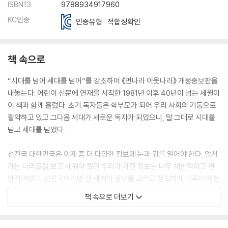
ISBN13
9788934917960
KC인증
인증유형 : 적합성확인
책 속으로
“시대를 넘어 세대를 넘어”를 강조하며 《먼나라 이웃나라》 개정증보판을
내놓는다. 어린이 신문에 연재를 시작한 1981년 이후 40년이 넘는 세월이
이 책과 함께 흘렀다. 초기 독자들은 학부모가 되어 우리 사회의 기둥으로
활약하고 있고 그다음 세대가 새로운 독자가 되었으니, 말 그대로 시대를
넘고 세대를 넘었다.
선진국 대한민국은 이제 좀 더 다양한 정보에 눈과 귀를 열어야 한다. 앞서
가는 나라들을 보고 배워야 했던 우리가 가진 정보는 너무 제한적이고 편
향적이었다. 선진국이라면 전 세계의 정보를 고르고 정확하게 다루어야 한
다. 220개가 넘는 나라에 수출하는 우리가 과연 얼마나 많은 나라에 대해
책 속으로 더보기
알고 있는지 생각해봐야 한다.
미래에 대한 비전을 가져야 한다. 이제 진지하게 머리를 맞대고 과연 어떤