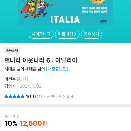
사이즈비교
파트너샵
공유하기
소득공제
먼나라 이웃나라 6 : 이탈리아
시대를 넘어 세대를 넘어
개정증보판
이원복
글그림
김영사
2024.10.02.
10.0
판매지수
2,556
7
14,000
원
10
12,600