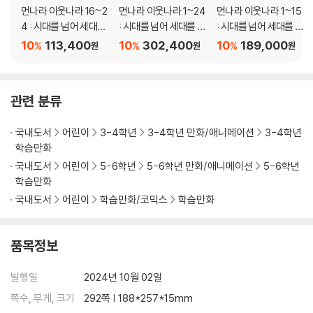
먼나라 이웃나라 16~2
먼나라 이웃나라 1~24
먼나라 이웃나라 1~15
4 : 시대를 넘어 세대를
: 시대를 넘어 세대를 넘
: 시대를 넘어 세대를 넘
넘어 B세트
어 C세트
어 A세트
10
113,400
10
302,400
10
189,000
%
%
%
원
원
원
관련 분류
국내도서
어린이
3-4학년
3-4학년 만화/애니메이션
3-4학년
학습만화
국내도서
어린이
5-6학년
5-6학년 만화/애니메이션
5-6학년
학습만화
국내도서
어린이
학습만화/코믹스
학습만화
품목정보
발행일
2024년 10월 02일
쪽수, 무게, 크기
292쪽 | 188*257*15mm