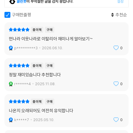
만화와 인연을 맺은 저자는 서울대 건축학과를 수학하고 독일 유학길에 오
클린봇
이 부적절한 글을 감지 중입니다.
설정
른다. 10여 년의 유학 생활 중 세계 각국의 만화를 섭렵하고 익힌 그는 프리
구매한줄평
추천순
랜서로 서독 신문에 만화와 포스터를 게재했고, 독일 권위지 〈알게마이네
차이퉁〉 150주년 기념호 표지를 그리기도 했다. 1984년 귀국한 이원복 교
수는 대학강단에 서는 한편 《먼나라 이웃나라》를 시작으로 역사, 문화, 경
종이책
구매
제, 철학에 이르기까지, 만화로 세상을 이야기하는 작업을 쉼 없이 해왔다.
먼나라 이웃나라로 이탈리아 재미나게 알아보기~
그로 인해 천덕꾸러기 취급을 받던 만화는 어엿한 지식 정보 매체로 대접
p*********3
2026.06.10.
0
받기 시작했다고 해도 과언이 아니다. 다른 만화는 금지해도 《먼나라 이웃
나라》는 읽힌다는 부모 이야기가 괜히 나온 것이 아닐 터. 어른들도 즐기는
교양 만화라는 장르를 개척한 이원복 교수, 글로벌 시대 문화 통역자로서
종이책
구매
그의 작업은 지금도 계속되고 있다.
정말 재미있습니다 추천합니다
r******4
2025.11.08.
0
둘째, 세계 여러 나라의 복잡하고 딱딱한 역사, 사회, 풍습, 경제, 교육, 종
교 등을 읽기 쉬운 만화로 풀어낸 ‘유익함’과 함께 만화로서의 본분에 충실
한 ‘재미’ 때문이다. 독창적이고 기발한 컷 구성과 허를 찌르는 코믹한 대
종이책
구매
사, 한눈에 쏙 들어오는 장면 해설은 이원복 교수만의 트레이드마크다. 교
나온지 오래되어도 여전히 유익합니다
양강좌 콘텐츠로 모습을 바꾸어 지식과 정보를 전달하는 것은 물론 내용을
k*****7
2025.05.10.
0
각색해 클래식과 접목한 뮤지컬 공연으로도 만들어져 더 많은 독자를 만나
며 진화하고 있다. 촌찰살인의 재치와 감동이 없다면 불가능했을 것이다.