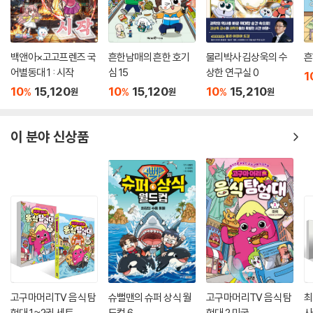
력’이 더욱 상승할 것이다!
나무와 숲을 함께 보는 입체적인 스토리텔링
백앤아×고고프렌즈 국
흔한남매의 흔한 호기
물리박사 김상욱의 수
흔
동서양을 균형 잡힌 시야로 보는 선진국 대한민국의 글로벌 필독서
어별동대 1 : 시작
심 15
상한 연구실 0
1
10
15,120
10
15,120
10
15,210
%
%
%
원
원
원
이원복 교수는 이번 개정증보판 머리말에서 이제 ‘선진국으로서 미래에 대
한 비전’을 논의하고 토론해야 할 때라고 강조한다. 세계 무대에서 리더로
서 역할을 하려면 서구 선진국뿐 아니라 전 세계의 역사와 문화, 정보와 지
이 분야 신상품
식에 눈과 귀를 열어야 한다. 그럴 때 다양하고 복잡한 사실과 현상의 저변
을 직시하는 통찰과 직관으로 역사와 세계를 한층 깊고 넓게 볼 수 있다.
《먼나라 이웃나라》 시리즈가 서구와 강대국 중심의 정보 편중과 역사 편식
에서 벗어나 나무와 숲을 함께 보는 입체적인 스토리텔링으로 균형과 통합
의 세계사를 써온 이유다.
그런 의도에서 《먼나라 이웃나라》 16권 ‘발칸반도’ 편부터 이원복 교수의
보폭이 더 크고 넓어졌다. 목적지가 한 나라 단위에서 지역과 주제로 확장
된 것이다. 이슬람 문화와 종교가 궁금하다면 18권 ‘중동’ 편과 20권 ‘오스
고구마머리TV 음식 탐
슈뻘맨의 슈퍼 상식 월
고구마머리TV 음식 탐
최
만제국과 튀르키예’ 편에서 역사 지식과 지역 정보를 얻을 수 있다. 우리나
험대 1~2권 세트
드컵 6
험대 2 미국
사