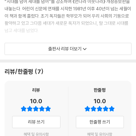
“시대를 넘어 세대를 넘어”를 강조하며 《먼나라 이웃나라》 개정증보판을
내놓는다. 어린이 신문에 연재를 시작한 1981년 이후 40년이 넘는 세월이
이 책과 함께 흘렀다. 초기 독자들은 학부모가 되어 우리 사회의 기둥으로
활약하고 있고 그다음 세대가 새로운 독자가 되었으니, 말 그대로 시대를
넘고 세대를 넘었다.
시리즈 초기의 시각은 유럽을 향한 경탄과 부러움으로 가득했고 우리에게
출판사 리뷰 더보기
무엇이 부족한지 돌아보는 데 초점이 맞추어져 있었다. 그러나 우리나라는
정말 무서운 속도로 발전해 선진국과 어깨를 나란히 하는 훌륭한 나라로
성장했다. 우리나라의 위상이 높아지면서 세상을 바라보는 우리의 시각도
리뷰/한줄평
7
점차 넓고 다양해지고 있다. 나도 좀 더 냉철하고 객관적으로 세계를 바라
보게 되었다. 이는 여러 번의 개정 작업을 통해 책에 반영되었다고 생각한
다.
리뷰
한줄평
_‘2024년 개정증보판을 내며’에서
10.0
10.0
1987년 유럽 편 6개국으로 시작해 일본(2000), 우리나라(2002), 미국
(2004~2005), 중동(2007년), 중국(2010~2011) 등을 거쳐 튀르키예
리뷰 쓰기
한줄평 쓰기
(2018)와 러시아(2020), 인도(2022)까지, 세계지도를 완성해온 《먼나
라 이웃나라》가 “시대를 넘어 세대를 넘어” 제5차 개정증보판으로 돌아왔
혜택 및 유의사항
혜택 및 유의사항