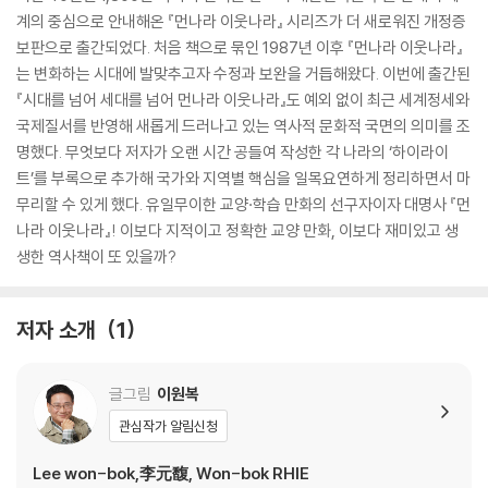
계의 중심으로 안내해온 『먼나라 이웃나라』 시리즈가 더 새로워진 개정증
보판으로 출간되었다. 처음 책으로 묶인 1987년 이후 『먼나라 이웃나라』
는 변화하는 시대에 발맞추고자 수정과 보완을 거듭해왔다. 이번에 출간된
『시대를 넘어 세대를 넘어 먼나라 이웃나라』도 예외 없이 최근 세계정세와
국제질서를 반영해 새롭게 드러나고 있는 역사적 문화적 국면의 의미를 조
명했다. 무엇보다 저자가 오랜 시간 공들여 작성한 각 나라의 ‘하이라이
트’를 부록으로 추가해 국가와 지역별 핵심을 일목요연하게 정리하면서 마
무리할 수 있게 했다. 유일무이한 교양·학습 만화의 선구자이자 대명사 『먼
나라 이웃나라』! 이보다 지적이고 정확한 교양 만화, 이보다 재미있고 생
생한 역사책이 또 있을까?
저자 소개
1
글그림
이원복
관심작가 알림신청
Lee won-bok,李元馥, Won-bok RHIE