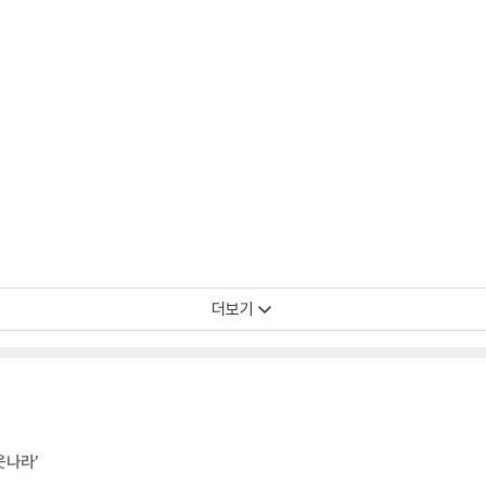
더보기
웃나라’