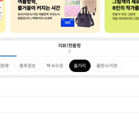
리뷰/한줄평
6
련분류
품목정보
책 속으로
줄거리
출판사 리뷰