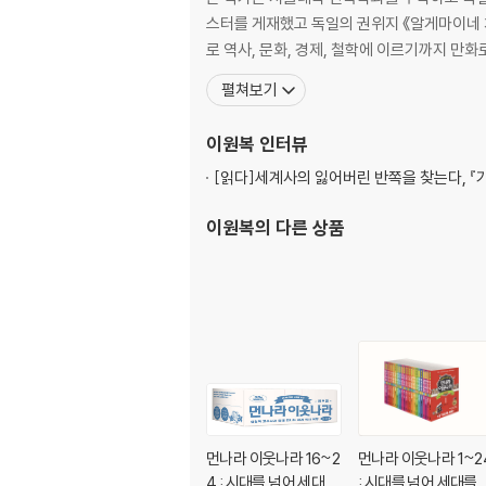
스터를 게재했고 독일의 권위지 《알게마이네 차이퉁》 150주년 기념호 표지를 그리기
로 역사, 문화, 경제, 철학에 이르기까지 만
펼쳐보기
이원복
인터뷰
[읽다]
세계사의 잃어버린 반쪽을 찾는다, 『
이원복
의 다른 상품
먼나라 이웃나라 16~2
먼나라 이웃나라 1~2
4 : 시대를 넘어 세대를
: 시대를 넘어 세대를 