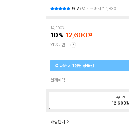
9.7
판매지수
1,830
6
14,000
원
10
12,600
YES포인트
앱 다운 시 1천원 상품권
결제혜택
종이책
12,600
배송안내