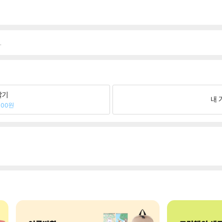
.
팔기
내 
800원