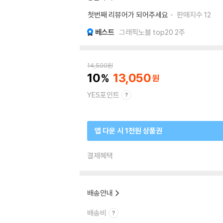
첫번째 리뷰어가 되어주세요
판매지수
12
베스트
그래픽노블 top20 2주
14,500
원
10
13,050
YES포인트
앱 다운 시 1천원 상품권
결제혜택
배송안내
배송비