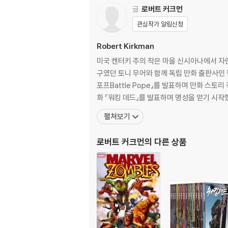
글
로버트 커크먼
관심작가 알림신청
Robert Kirkman
미국 켄터키 주의 작은 마을 신시아나에서 자란
구였던 토니 무어와 함께 독립 만화 출판사인
포프Battle Pope』를 발표하며 만화 스
화 『워킹 데드』를 발표하며 명성을 얻기 시작했
펼쳐보기
로버트 커크먼
의 다른 상품