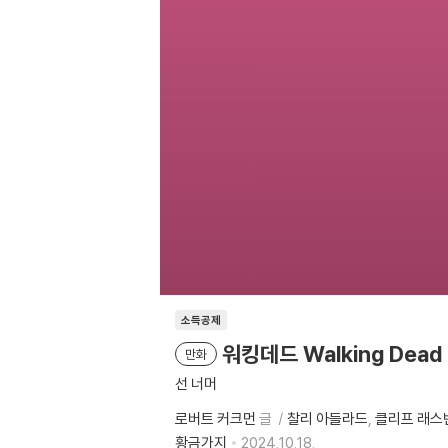
소득공제
워킹데드 Walking Dead
만화
선 너머
로버트 커크먼
글
찰리 아들라드
클리프 래스
황금가지
2024.10.18.