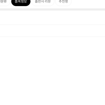
련분류
품목정보
출판사 리뷰
추천평