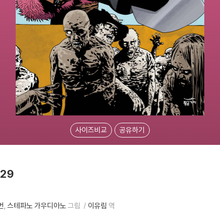
사이즈비교
공유하기
 29
번
스테파노 가우디아노
그림
이유림
역