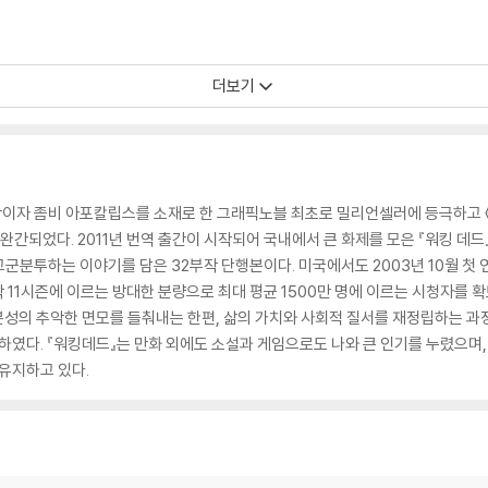
더보기
원작이자 좀비 아포칼립스를 소재로 한 그래픽노블 최초로 밀리언셀러에 등극하고 
에 완간되었다. 2011년 번역 출간이 시작되어 국내에서 큰 화제를 모은 『워킹 
분투하는 이야기를 담은 32부작 단행본이다. 미국에서도 2003년 10월 첫 연
작 11시즌에 이르는 방대한 분량으로 최대 평균 1500만 명에 이르는 시청자를 
본성의 추악한 면모를 들춰내는 한편, 삶의 가치와 사회적 질서를 재정립하는 과
상하였다. 『워킹데드』는 만화 외에도 소설과 게임으로도 나와 큰 인기를 누렸으며,
 유지하고 있다.