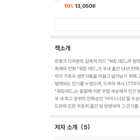
10
13,050
%
원
책소개
프랭크 다라본트 감독의 미드 「워킹 데드」의 
화제의 만화 『워킹 데드』가 국내 출간 14년 만
릭이 가족과 생존자들을 이끌고 살아남기 위해 고군
발매되는 인기를 누렸으며, 드라마 역시 177부
『워킹데드』는 종말에 이른 무법 세상에서 인간 
국 내 최고 권위의 만화상인 '아이스너상'을 수
드라마 또한 꾸준히 출간 및 방영되며 그 인기를
저자 소개
5