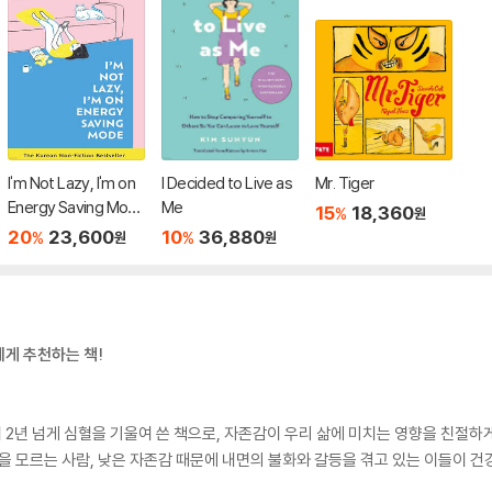
I'm Not Lazy, I'm on
I Decided to Live as
Mr. Tiger
Energy Saving Mod
Me
15
18,360
%
원
e
20
23,600
10
36,880
%
%
원
원
게 추천하는 책!
2년 넘게 심혈을 기울여 쓴 책으로, 자존감이 우리 삶에 미치는 영향을 친절하
법을 모르는 사람, 낮은 자존감 때문에 내면의 불화와 갈등을 겪고 있는 이들이 