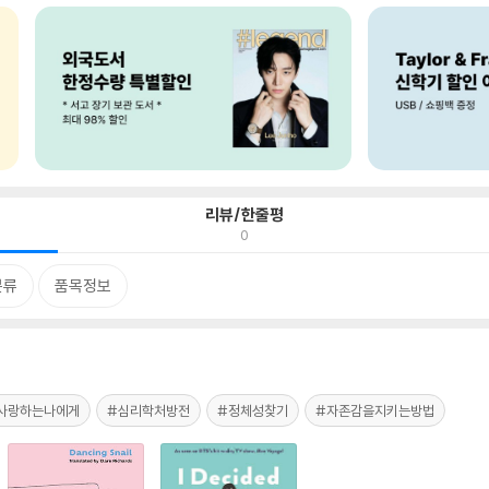
리뷰/한줄평
0
분류
품목정보
사랑하는나에게
#심리학처방전
#정체성찾기
#자존감을지키는방법