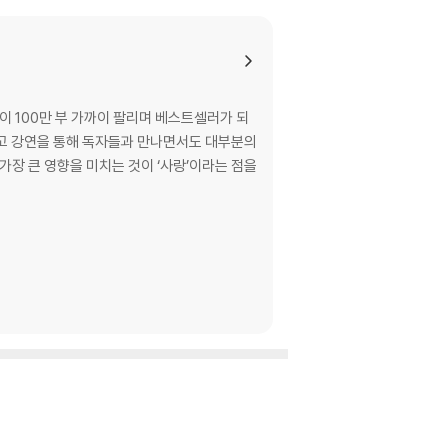
affecting the trajectory of our lives.
이 100만 부 가까이 팔리며 베스트셀러가 되
연했고 강연을 통해 독자들과 만나면서도 대부분의
eveals a transformative approach to unde
가장 큰 영향을 미치는 것이 ‘사랑’이라는 점을
impact self-esteem has on all aspects o