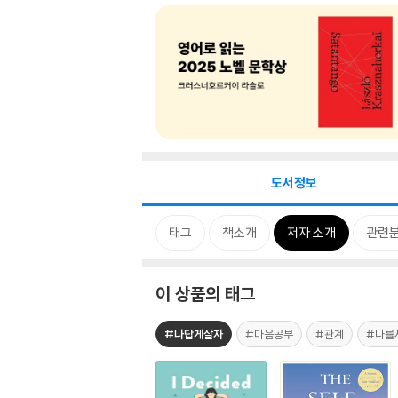
도서정보
태그
책소개
저자 소개
관련
이 상품의 태그
#나답게살자
#마음공부
#관계
#나를