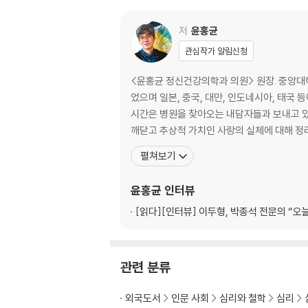
-
저
윤홍균
Where does your self-worth come fr
관심작가 알림신청
Most of us don't realize that every sing
<윤홍균 정신건강의학과 의원> 원장. 중앙대학
었으며 일본, 중국, 대만, 인도네시아, 태국
In The Self-Esteem Class, Dr. Yoon Hong
시간은 병원을 찾아오는 내담자들과 보내고 있다
rstanding and enhancing our own sense o
깨닫고 추상적 가치인 사랑의 실체에 대해 정
Restore and maintain a healthy sense of 
펼쳐보기
윤홍균
인터뷰
- Unpack inner conflicts and break free 
[읽다]
[인터뷰] 이두형, 박종석 전문의 “오
- Boost your inner sense of worth throug
- Learn to act from a place of abundance
관련 분류
This groundbreaking handbook offers the
f our lives, including love, happiness, an
외국도서
인문 사회
심리와 철학
심리