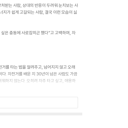
상처받는 사람, 상대의 반응이 두려워 눈치보는 사
너지가 쉽게 고갈되는 사람, 결국 이런 모습이 싫
고 싶은 충동에 사로잡히곤 했다”고 고백하며, 자
전거를 타는 법을 알려주고, 넘어지지 않고 오래
이다. 자전거를 배운 지 30년이 넘은 사람도 가끔
려워하지 않는다. 오히려 자주 타고 싶고, 애용하
uilding unshakeable self-worth