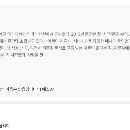
om?
le decision we make stems from our sense of self- worth, profoundly 
교 의과대학과 의과대학원에서 공부했다. 2016년 출간한 첫 책 『자존감 수업』
 등에서 출간돼 호평받고 있다. <어쩌다 어른> <세바시> 등 다양한 매체에 출
 Gyun - a leading Korean psychiatrist and expert on self-worth - r
. 첫 책을 낸 후, 여전히 자존감 문제로 고통 받는 이들이 많다는 점, 자존감에 
f value.
리하기 시작했다. 사랑을 잘
self:
from repetitive patterns
늘의 마음은 맑음입니다” | 예스24
h practical, actionable strategies
 rather than lack
 reader a simple path to personal growth, exploring the powerful 
d success.
심리학