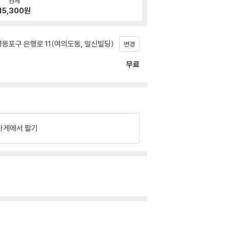
원제
15,300
원
등포구 은행로 11(여의도동, 일신빌딩)
변경
무료
가게에서 팔기