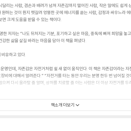
시달리는 사람, 겸손과 배려가 넘쳐 자존감까지 떨어진 사람, 작은 말에도 쉽게 
짜 원하는 것이 뭔지 헷갈려 엉뚱한 곳에 에너지를 쏟는 사람, 감정과 싸우느라 에
면 크게 도움을 받을 수 있는 책이다.
명한 저자는 “나도 뒤처지는 기분, 포기하고 싶은 마음, 중독에 빠져 희망을 놓
건강한 삶을 살길 바라는 마음을 담아 이 책을 펴냈다.
 비유하고 있다.
 운명인데, 자존감은 자전거처럼 쉴 새 없이 움직인다. 이 책은 자존감이라는 자
호장비에 대해서 알려준다.” “자전거를 타는 동안 우리는 분명 한두 번 넘어질 것
으켜 다시 올라탈 줄 알며, 상처를 치료할 줄 아는 사람은 더 이상 자전거를 두
H OVER 1 MILLION COPIES SOLD
책소개 더보기
ess with The Self-Esteem Class, a transformative guide to b