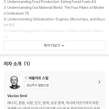
d does not, accomplish.
2. Understanding Food Production: Eating Fossil Fuels 44
3. Understanding Our Material World: The Four Pillars of Moder
We have never had so much information at our fingertips and
n Civilization 76
yet most of us don’t know how the world really works. This bo
4. Understanding Globalization: Engines, Microchips, and Beyo
ok explains seven of the most fundamental realities governin
nd 103
g our survival and prosperity. From energy and food productio
5. Understanding Risks: From Viruses to Diets to Solar Flares 1
n, through our material world and its globalization, to risks, our
34
environment and its future, How the World Really Works offer
6. Understanding the Environment: The Only Biosphere We Ha
목차 더보기
s a much-needed reality check―because before we can tack
ve 168
le problems effectively, we must understand the facts.
7. Understanding the Future: Between Apocalypse and Singul
arity 205
저자 소개
1
In this ambitious and thought-provoking book we see, for exa
Appendix: Understanding Numbers: Orders of Magnitude 231
mple, that globalization isn’t inevitable―the foolishness of all
References and Notes 235
owing 70 per cent of the world’s rubber gloves to be made in j
Acknowledgments 307
저
바츨라프 스밀
ust one factory became glaringly obvious in 2020―and that o
Index 309
관심작가 알림신청
ur societies have been steadily increasing their dependence o
n fossil fuels, such that any promises of decarbonization by 2
Vaclav Smil
050 are a fairy tale. For example, each greenhouse-grown sup
에너지, 환경, 식량, 인구, 경제, 공공 정책, 역사에 이르기까지 학문
ermarket-bought tomato has the equivalent of five tablespo
경계를 넘나들며 50여 년간 연구를 선도해 온 환경과학자이자 경제