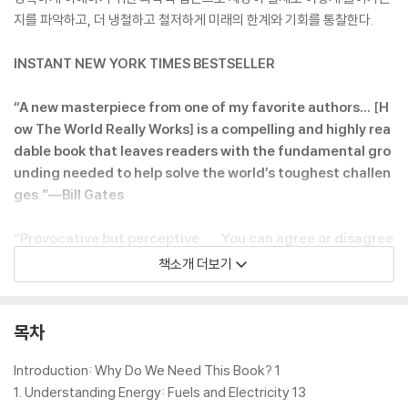
지를 파악하고, 더 냉철하고 철저하게 미래의 한계와 기회를 통찰한다.
INSTANT NEW YORK TIMES BESTSELLER
“A new masterpiece from one of my favorite authors… [H
ow The World Really Works] is a compelling and highly rea
dable book that leaves readers with the fundamental gro
unding needed to help solve the world’s toughest challen
ges.”―Bill Gates
“Provocative but perceptive . . . You can agree or disagree
with Smil―accept or doubt his ‘just the facts’ posture―b
책소개 더보기
ut you probably shouldn’t ignore him.”―The Washington
Post
목차
An essential analysis of the modern science and technolo
gy that makes our twenty-first century lives possible―a
Introduction: Why Do We Need This Book? 1
scientist's investigation into what science really does, an
1. Understanding Energy: Fuels and Electricity 13