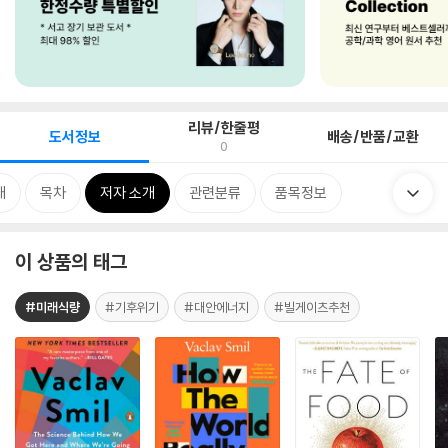
리뷰/한줄평
도서정보
배송/반품/교환
0
개
목차
저자 소개
관련분류
품목정보
이 상품의 태그
#미래식량
#기후위기
#대안에너지
#빌게이츠추천