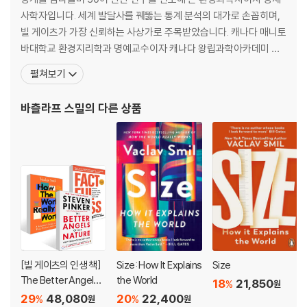
ons of diesel embedded in its production, and we have no wa
사학자입니다. 세계 발달사를 꿰뚫는 통계 분석의 대가로 손꼽히며,
y of producing steel, cement or plastics at required scales wit
빌 게이츠가 가장 신뢰하는 사상가로 주목받았습니다. 캐나다 매니토
hout huge carbon emissions.
바대학교 환경지리학과 명예교수이자 캐나다 왕립과학아카데미 회
원입니다. 체코에서 태어나 프라하 카를로바대학교를 졸업하고 미국
펼쳐보기
Ultimately, Smil answers the most profound question of our a
펜실베이니아주립대학교에서 박사학위를 받았습니다. 유럽연합을
ge: are we irrevocably doomed or is a brighter utopia ahead?
비롯해 미국과 유럽의 다양한 국제기구에서 정책 자문을 했습니다.
바츨라프 스밀
의 다른 상품
Compelling, data-rich and revisionist, this wonderfully broad, i
세계의 에너지와 환경 정책에 기여한 공로를 인정받아 비미국인으로
nterdisciplinary guide finds faults with both extremes. Lookin
서
g at the world through this quantitative lens reveals hidden tru
ths that change the way we see our past, present and uncert
ain future.
[빌 게이츠의 인생 책]
Size: How It Explains
Size
The Better Angels o
the World
18
21,850
%
원
f Our Nature + Factf
29
48,080
20
22,400
%
%
원
원