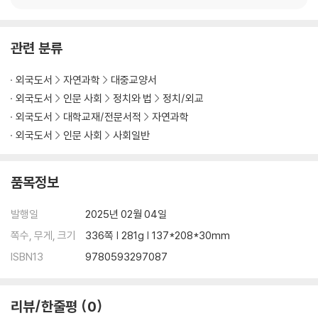
ulness + How the W
orld Really Works 세
트
관련 분류
외국도서
자연과학
대중교양서
외국도서
인문 사회
정치와 법
정치/외교
외국도서
대학교재/전문서적
자연과학
외국도서
인문 사회
사회일반
품목정보
발행일
2025년 02월 04일
쪽수, 무게, 크기
336쪽 | 281g | 137*208*30mm
ISBN13
9780593297087
리뷰/한줄평
0