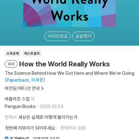
사이즈비교
공유하기
소득공제
베스트셀러
How the World Really Works
외서
The Science Behind How We Got Here and Where We're Going
Paperback, 미국판
바인딩/에디션 안내
바츨라프 스밀
저
Penguin Books
2025.02.04.
번역서
세상은 실제로 어떻게 돌아가는가
첫번째 리뷰어가 되어주세요
판매지수
306
주간베스트
자연과학
34위