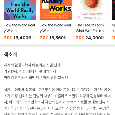
How the World Reall
How the World Reall
The Fate of Food:
Me
y Works
y Works
What We'll Eat in a Bi
al
gger, Hotter, Smart
r
20
16,400
20
16,560
20
24,000
1
%
%
%
원
원
원
er World
9
책소개
세계적 환경과학자 바츨라프 스밀 신작!
기후변화, 식량, 에너지, 팬데믹까지
미래의 한계와 기회에 대비하기 위한 필독서
세계는 어떻게 작동하는가? 무엇이 현대 문명사회를 지탱하는가? 빌 게이
츠가 가장 신뢰하는 전방위 사상가 바츨라프 스밀이 식량과 환경부터 에너
지, 바이러스, 기후변화까지 객관적 통계와 수학적 자료를 토대로 인류의
과거를 탐색하고, 현대 문명에 대한 오해와 진실을 밝힌다. 우리의 문명을
정확하게 이해하기 위한 과학적 접근으로 세상이 실제로 어떻게 돌아가는