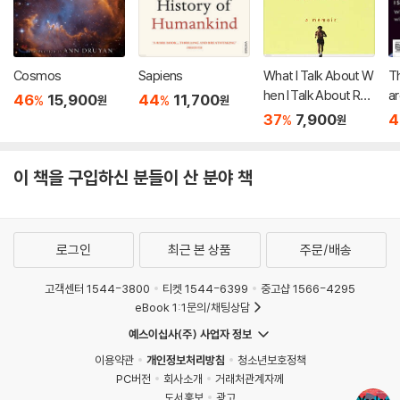
Cosmos
Sapiens
What I Talk About W
Th
hen I Talk About Run
ar
46
15,900
44
11,700
%
%
원
원
ning
37
7,900
4
%
원
이 책을 구입하신 분들이 산 분야 책
로그인
최근 본 상품
주문/배송
고객센터 1544-3800
티켓 1544-6399
중고샵 1566-4295
eBook 1:1문의/채팅상담
예스이십사(주) 사업자 정보
이용약관
개인정보처리방침
청소년보호정책
PC버전
회사소개
거래처관계자께
도서홍보
광고