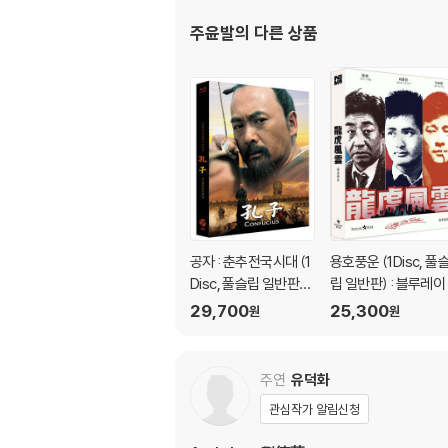
주윤발
의 다른 상품
공자 : 춘추전국시대 (1
용호풍운 (1Disc, 풀
Disc, 풀슬립 일반판) :
립 일반판) : 블루레이
블루레이
29,700
25,300
원
원
주연
유덕화
관심작가 알림신청