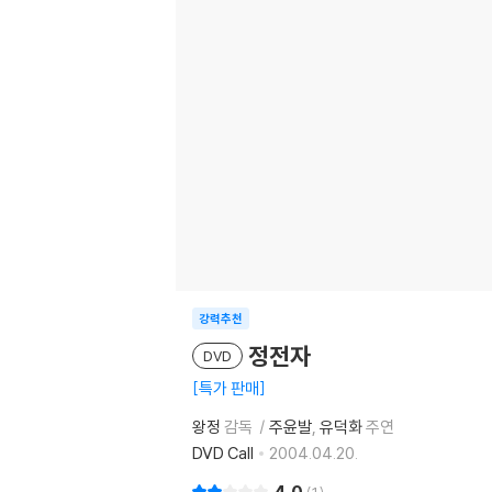
강력추천
정전자
DVD
특가 판매
왕정
감독
주윤발
유덕화
주연
DVD Call
2004.04.20.