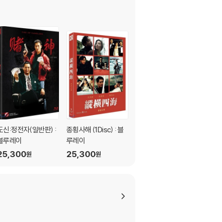
도신:정전자(일반판) :
종횡사해 (1Disc) : 블
영웅본색 (1Disc, 4K
블루레이
루레이
리마스터링 풀슬립) :
블루레이
25,300
25,300
22,000
원
원
원