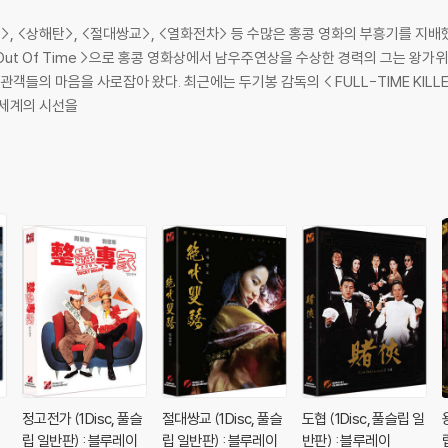
구>, <상해탄>, <절대쌍교>, <열화전차> 등 수많은 홍콩 영화의 부흥기를 지
g Out Of Time >으로 홍콩 영화상에서 남우주연상을 수상한 경력의 그는 
관객들의 마음을 사로잡아 왔다. 최근에는 두기봉 감독의 < FULL-TIME KIL
 세계의 시선을
정고전가 (1Disc, 풀슬
절대쌍교 (1Disc, 풀슬
도협 (1Disc, 풀슬립 일
립 일반판) : 블루레이
립 일반판) : 블루레이
반판) : 블루레이