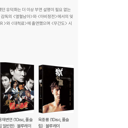
배했던 유덕화는 더 이상 부연 설명이 필요 없는
왕가위 감독의 <열혈남아>와 <아비정전>에서의 잊
LER >와 <대척료>에 출연했으며 <무간도> 시
용재변연 (1Disc, 풀슬
옥중룡 (1Disc, 풀슬
열혈남아 리마스터링
립 일반판) : 블루레이
립) : 블루레이
(1Disc, 한정판 독점 쿼