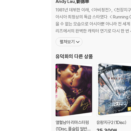
Andy Lau,劉德華
1981년 데뷔한 이래, <아비정전>, <천장지
아시아 최정상의 특급 스타였다. < Runnin
을 수 없는 모습으로 아시아뿐 아니라 전 세계 
리즈에서의 완벽한 캐릭터 연기로 다시 한 번
펼쳐보기
유덕화
의 다른 상품
열혈남아 리마스터링
유랑지구2 (1Disc)
(1Disc, 풀슬립 일반
25,300
원