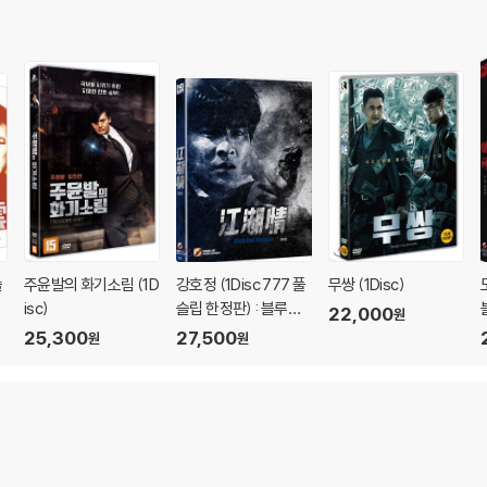
슬
주윤발의 화기소림 (1D
강호정 (1Disc 777 풀
무쌍 (1Disc)
isc)
슬립 한정판) : 블루레
22,000
원
이
25,300
27,500
원
원