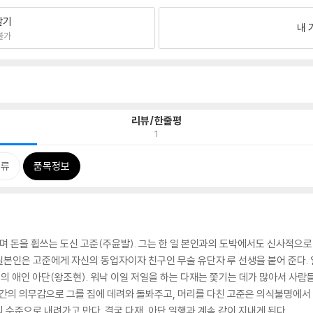
팔기
내 
불가
리뷰/한줄평
1
분류
품목정보
돈을 휩쓰는 도신 고준(주윤발). 그는 한 일 본인과의 도박에서도 신사적으로 
본인은 고준에게 자신의 동업자이자 친구인 무술 유단자 루 선생을 붙어 준다. 
의 애인 아단(왕조현). 워낙 이일 저일을 하는 다재는 쫓기는 데가 많아서 사람
약간의 의무감으로 그를 짐에 데려와 돌봐주고, 머리를 다친 고준은 의식불명에서
수준으로 내려가고 만다. 결국 다재, 아단 일행과 계속 같이 지내게 된다.