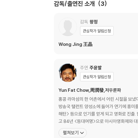
4) 본품 보호를 위해 노란색의 카톤 박스로 재
감독/출연진 소개
3
5) 아웃케이스/구성품/포장 상태 불량에 의한 
감독
왕정
※ 디스크 재생 불량
1) 기기 문제로 인해 발생하는 재생 불량 현상
관심작가 알림신청
2) 정전기와 먼지로 인해 재생이 원활하지 않은
Wong Jing 王晶
3) 일부 PC 연결형 ODD의 경우 호환 상의 
량의 경우 교환 시에도 동일한 오류가 발생할 수
※ 디스크 외관 불량
주연
주윤발
디스크에 미세한 잔 흠집이 남아있거나 인쇄 면이
관심작가 알림신청
다.
Yun Fat Chow,周潤發,저우룬파
※ 교환/반품 안내
홍콩 라마섬의 한 어촌에서 어린 시절을 보냈다
1) 불량으로 인한 교환/반품 요청 시에는 불량 
방송국 탤런트 양성소에 들어가 연기에 흥미를 
관련 사진과 동영상 및 재생 기기 모델명을 첨부
해탄> 등으로 인기를 얻게 되고 영화로 진출
2) 사양 오인지, 오 구매, 변심 사유로의 반품은
고 84년 <등대여명>으로 아시아영화제와 대
3) 스틸북 한정판, 초회 한정판의 경우 제작 
펼쳐보기
4) 한정판 상품의 변심, 오구매로 인한 반품은 