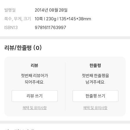
발행일
2014년 08월 28일
쪽수, 무게, 크기
10쪽 | 230g | 135*145*38mm
ISBN13
9781611763997
리뷰/한줄평
0
리뷰
한줄평
첫번째 리뷰어가
첫번째 한줄평을
되어주세요.
남겨주세요.
리뷰 쓰기
한줄평 쓰기
혜택 및 유의사항
혜택 및 유의사항