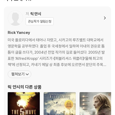
"Remarkable, not-to-be-missed-under-any-circumstances."
저
릭 얀시
"Entertainment Weekly" (Grade A)
"The Passage" meets "Ender's Game" in an epic new series fr
관심작가 알림신청
om award-winning author Rick Yancey.
Rick Yancey
After the 1st wave, only darkness remains. After the 2nd, only
미국 플로리다에서 태어나 자랐고, 시카고의 루즈벨트 대학교에서
the lucky escape. And after the 3rd, only the "un"lucky survive.
영문학을 공부하였다. 졸업 후 국세청에서 일하며 아내의 권유로 틈
After the 4th wave, only one rule applies: trust no one.
틈이 글을 쓰다가, 2004년 전업 작가의 길로 들어섰다. 2005년 발
표한 ‘Alfred Kropp’ 시리즈가 《퍼블리셔스 위클리》‘올해 최고의
Now, it's the dawn of the 5th wave, and on a lonely stretch of
책’에 선정되고, 카네기 메달 상 최종 후보에 오르면서 문단의 주목을
highway, Cassie runs from Them. The beings who only look hu
받기 시작했고, 이후 ‘Teddy Ruzak’ 시리즈, ‘Monstrumologist’
펼쳐보기
man, who roam the countryside killing anyone they see. Who h
시리즈 등을 발표하며 작가로서의 명성을 꾸준히 쌓았다. 그리고 201
ave scattered Earth's last survivors. To stay alone is to stay ali
3년 《제5침공》을 발표하며 명실상부한 《뉴욕타임스》 베스트셀러
릭 얀시
의 다른 상품
ve, Cassie believes, until she meets Evan Walker. Beguiling an
작가가 되었다. 현재까
d mysterious, Evan Walker may be Cassie's only hope for resc
uing her brother--or even saving herself. But Cassie must cho
ose: between trust and despair, between defiance and surren
der, between life and death. To give up or to get up.