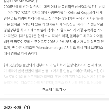
침공(The 5th Wave)》.
2005년에 데뷔한 릭 얀시는 데뷔 이래 늘 독창적인 상상력과 박진감 넘치
는 이야기로 폭넓은 독자층에게 사랑받아왔다. 《Alfred Kropp》에서 세
련된 슈트 차림에 페라리를 몰고 질주하는 ‘21세기판 원탁의 기사단’을 놀
라운 필치로 그려낸 바 있는 릭 얀시는 이제 ‘제5침공’ 시리즈의 성공으로
명실상부한 최고의 베스트셀러 작가이자 할리우드가 가장 주목하는 작가
가 되었다. 《제5침공》은 현재 소니 픽쳐스 제작, 할리우드 최고의 아이돌
배우인 클로이 모레츠 주연으로 2016년 2월 25일 국내 개봉을 앞두고 있
으며, 또 다른 시리즈인 ‘Monstrumologist’ 시리즈 역시 워너 브러더스
에서 영화로 제작 중이다.
《제5침공》은 출간되기 전부터 이미 영화화가 결정되었으며, 전 세계 20
여 개국에 번역 판권이 팔리는 등 그 가치를 인정받으며《뉴욕타임스》, 《U
SA 투데이》의 베스트셀러가 되었다. 또한 수잔 콜린스의《헝거 게임》을 떠
올리게 하는 디스토피아적 세계관과, 제임스 대시너의 《메이즈 러너》를
연상시키는 오락성으로 특히 젊은 독자층의 열광적인 지지를 얻으며 《북
책소개 더보기
리스트》, 미국청소년도서관협회 선정 2014년 최고의 YA 소설로 선정되
었다.
저자 소개
1