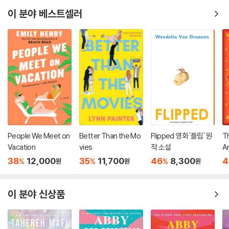
이 분야 베스트셀러
People We Meet on
Better Than the Mo
Flipped 영화 '플립' 원
T
Vacation
vies
작 소설
An
38
12,000
35
11,700
46
8,300
4
%
%
%
원
원
원
이 분야 신상품