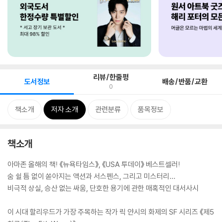
리뷰/한줄평
도서정보
배송/반품/교환
0
책소개
저자 소개
관련분류
품목정보
책소개
아마존 올해의 책! 《뉴욕타임스》, 《USA 투데이》 베스트셀러!
숨 쉴 틈 없이 쏟아지는 액션과 서스펜스, 그리고 미스터리…
비극적 상실, 승산 없는 싸움, 단호한 용기에 관한 매혹적인 대서사시
이 시대 할리우드가 가장 주목하는 작가 릭 얀시의 화제의 SF 시리즈 《제5