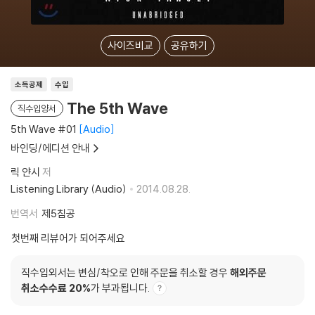
사이즈비교
공유하기
소득공제
수입
The 5th Wave
직수입양서
5th Wave #01
Audio
바인딩/에디션 안내
릭 얀시
저
Listening Library (Audio)
2014.08.28.
번역서
제5침공
첫번째 리뷰어가 되어주세요
직수입외서는 변심/착오로 인해 주문을 취소할 경우
해외주문
취소수수료 20%
가 부과됩니다.