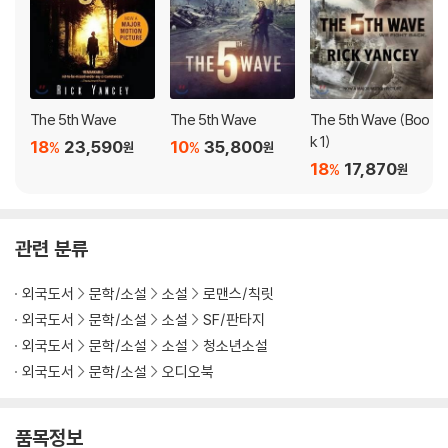
"Wildly entertaining . . . I couldn't turn the pages fast enough." J
ustin Cronin, "The New York Times Book Review"
"A modern sci-fi masterpiece . . . should do for aliens what "Tw
ilight "did for vampires." USAToday.com"
The 5th Wave
The 5th Wave
The 5th Wave (Boo
k 1)
18
23,590
10
35,800
%
%
원
원
18
17,870
%
원
관련 분류
외국도서
문학/소설
소설
로맨스/칙릿
외국도서
문학/소설
소설
SF/판타지
외국도서
문학/소설
소설
청소년소설
외국도서
문학/소설
오디오북
품목정보