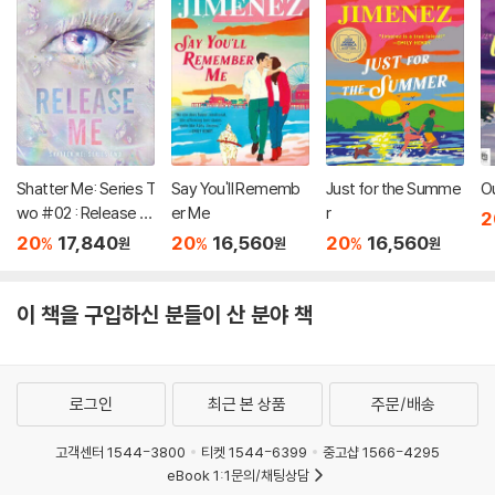
Shatter Me: Series T
Say You'll Rememb
Just for the Summe
O
wo #02 : Release M
er Me
r
2
e
20
17,840
20
16,560
20
16,560
%
%
%
원
원
원
이 책을 구입하신 분들이 산 분야 책
로그인
최근 본 상품
주문/배송
고객센터 1544-3800
티켓 1544-6399
중고샵 1566-4295
eBook 1:1문의/채팅상담