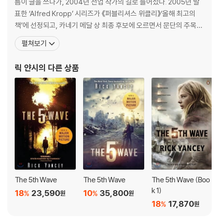
틈이 글을 쓰다가, 2004년 전업 작가의 길로 들어섰다. 2005년 발
표한 ‘Alfred Kropp’ 시리즈가 《퍼블리셔스 위클리》‘올해 최고의
책’에 선정되고, 카네기 메달 상 최종 후보에 오르면서 문단의 주목을
받기 시작했고, 이후 ‘Teddy Ruzak’ 시리즈, ‘Monstrumologist’
펼쳐보기
시리즈 등을 발표하며 작가로서의 명성을 꾸준히 쌓았다. 그리고 201
3년 《제5침공》을 발표하며 명실상부한 《뉴욕타임스》 베스트셀러
릭 얀시
의 다른 상품
작가가 되었다. 현재까
The 5th Wave
The 5th Wave
The 5th Wave (Boo
k 1)
18
23,590
10
35,800
%
%
원
원
18
17,870
%
원