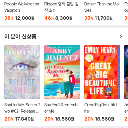
People We Meet on
Flipped 영화 '플립' 원
Better Than the Mo
To
Vacation
작 소설
vies
o
스
38
12,000
46
8,300
35
11,700
3
%
%
%
원
원
원
모
소
이 분야 신상품
Shatter Me: Series T
Say You'll Rememb
Great Big Beautiful L
Ji
wo #02 : Release M
er Me
ife
e
e
20
17,840
20
16,560
20
16,560
2
%
%
%
원
원
원