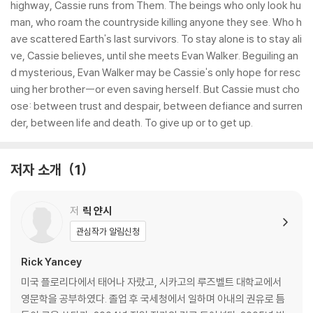
highway, Cassie runs from Them. The beings who only look hu
man, who roam the countryside killing anyone they see. Who h
ave scattered Earth's last survivors. To stay alone is to stay ali
ve, Cassie believes, until she meets Evan Walker. Beguiling an
d mysterious, Evan Walker may be Cassie's only hope for resc
uing her brother--or even saving herself. But Cassie must cho
ose: between trust and despair, between defiance and surren
der, between life and death. To give up or to get up.
저자 소개
1
저
릭 얀시
관심작가 알림신청
Rick Yancey
미국 플로리다에서 태어나 자랐고, 시카고의 루즈벨트 대학교에서
영문학을 공부하였다. 졸업 후 국세청에서 일하며 아내의 권유로 틈