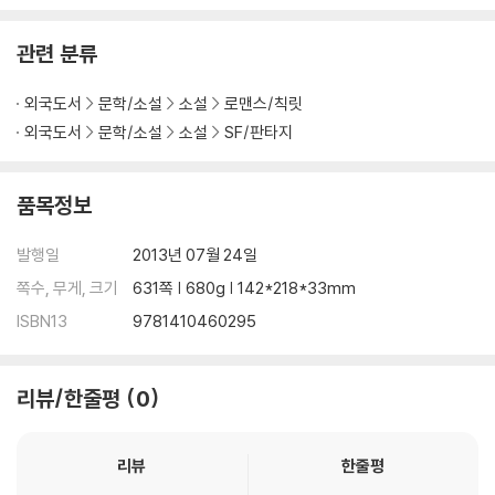
관련 분류
외국도서
문학/소설
소설
로맨스/칙릿
외국도서
문학/소설
소설
SF/판타지
품목정보
발행일
2013년 07월 24일
쪽수, 무게, 크기
631쪽 | 680g | 142*218*33mm
ISBN13
9781410460295
리뷰/한줄평
0
리뷰
한줄평