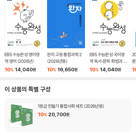
EBS 수능완성 영어영
완자 고등 통합과학 2
EBS 수능완성 국어영
2
역 영어 (2026년)
(2026년용)
역 독서·문학·화법과 작
론
문 (2026년)
(
10
14,040
10
16,650
10
14,040
1
%
%
%
원
원
원
이 상품의 특별 구성
1등급 만들기 통합사회 세트 (2026년용)
10
20,700
%
원