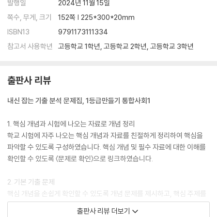
Ⅴ. 생활공간과 사회
발행일
2024년 11월 15일
쪽수, 무게, 크기
152쪽 | 225*300*20mm
09 산업화와 도시화
ISBN13
9791173111334
10 교통·통신 및 과학기술의 발달
참고서 사용학년
고등학교 1학년, 고등학교 2학년, 고등학교 3학년
단원 마무리 문제
[바른답·알찬풀이]
출판사 리뷰
내신 잡는 기출 분석 문제집, 1등급만들기 통합사회1
1. 핵심 개념과 시험에 나오는 자료로 개념 정리
학교 시험에 자주 나오는 핵심 개념과 자료를 친절하게 정리하여 핵심을
파악할 수 있도록 구성하였습니다. 핵심 개념 및 필수 자료에 대한 이해를
확인할 수 있도록 〈문제로 확인〉으로 링크하였습니다.
2. 기본 기출 문제
핵심 개념을 손쉽게 확인할 수 있도록 개념 문제를 제시하고, 핵심 주제를
파악할 수 있는 기출 문제를 수록하였습니다.
출판사 리뷰 더보기