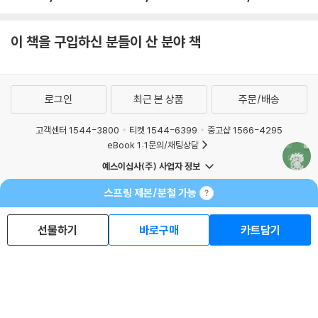
이 책을 구입하신 분들이 산 분야 책
로그인
최근 본 상품
주문/배송
고객센터 1544-3800
티켓 1544-6399
중고샵 1566-4295
eBook 1:1문의/채팅상담
예스이십사(주) 사업자 정보
이용약관
개인정보처리방침
청소년보호정책
스프링 제본/분철 가능
PC버전
회사소개
거래처관계자께
도서홍보
광고
선물하기
바로구매
카트담기
Copyright © YES24 Corp. All Rights Reserved.
MATOM8