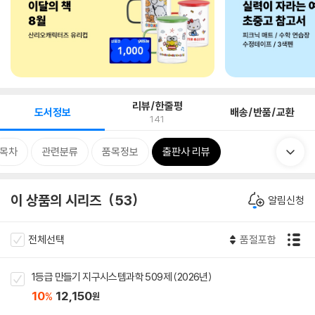
리뷰/한줄평
도서정보
배송/반품/교환
141
목차
관련분류
품목정보
출판사 리뷰
이 상품의 시리즈
53
알림신청
전체선택
품절포함
1등급 만들기 지구시스템과학 509제 (2026년)
10
12,150
%
원