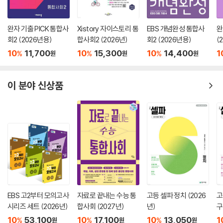
완자 기출 PICK 통합사
Xistory 자이스토리 통
EBS 개념완성 통합사
완
회2 (2026년용)
합사회2 (2026년)
회2 (2026년용)
(
10
11,700
10
15,300
10
14,400
1
%
%
%
원
원
원
이 분야 신상품
EBS 고2부터 모의고사
자료로 끝내는 수능 통
고등 셀파 정치 (2026
고
시리즈 세트 (2026년)
합사회 (2027년)
년)
구
10
53,100
10
17,100
10
13,050
1
%
%
%
원
원
원