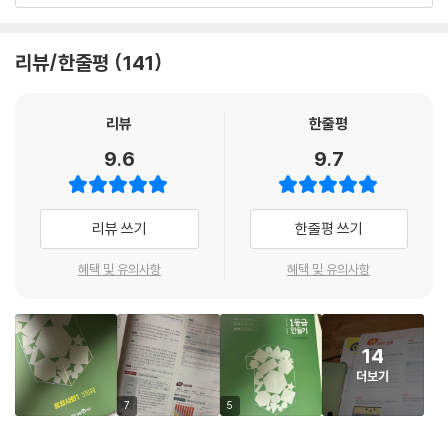
3. 분석 기출 문제
기출 문제를 분석하여 고빈출 유형 문제로 구성하였습니다. 시험에 자주
리뷰/한줄평
141
출제되는 단답형과 서술형 문제의 대표 유형도 함께 수록하였습니다.
4. 적중 1등급 문제
리뷰
한줄평
학교 시험에서 고난도 문제는 한두 문항씩 꼭 출제됩니다. 등급의 차이를
9.6
9.7
결정하는 어려운 문제도 자신 있게 풀 수 있도록 응용력과 사고력을 기를
수 있는 고난도 문제로 구성하였습니다.
리뷰 쓰기
한줄평 쓰기
5. 단원 마무리 문제
중간고사와 기말고사를 대비할 수 있는 실전 문제로, 학교 시험 진도에 맞
혜택 및 유의사항
혜택 및 유의사항
추어 학습하기 쉽도록 강명을 넣어 구성하였습니다. 대단원별로 시험 직전
학습 내용을 마무리하고 자신의 실력을 점검할 수 있습니다.
14
6. 바른답·알찬풀이
더보기
〈바로잡기〉는 자세한 오답풀이로 어려운 문제도 쉽게 이해할 수 있습니다.
〈1등급 자료분석〉은 까다롭고 어려운 자료에 대한 분석과 첨삭 설명을 제
7
5
시하였습니다. 〈1등급 정리노트〉는 시험에 자주 나오는 핵심 개념을 한번