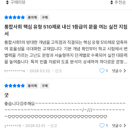
더 정리하였습니다. 〈선택지 더 보기〉는 시험에 출제될 수 잇는 유사 선택
구매리뷰
추천순
지를 추가로 제시하였습니다.
종이책
구매
통합사회 핵심 유형 510제로 내신 1등급의 문을 여는 실전 지침
서
통합사회1의 방대한 개념을 고득점과 직결되는 핵심 유형 510제로 압축하
여 효율성을 극대화한 교재입니다. 기본 개념 확인부터 학교 시험에서 변
별력을 가르는 고난도 문항과 서술형까지 단계별로 수록되어 실전 대응력
을 높여줍니다. 특히 빈출 자료와 도표 분석이 상세하여 까다로운 문항도
실수 없이 해결할 수 있도록 돕는 내신 대비의 필수 전략서입니다.
h********e
2026.03.22.
신고
1
댓글
0
종이책
구매
굿
좋습니다강추해요~~~~~~~~~~~~~~~~~~~~~~~~~~~~
~~~~~~~~~~~~~~~~~~~~~~~~/~///~~~~~~~~~~
~♡♡♡♡♡♡♡♡♡♡♡♡♡♡♡♡♡♡♡♡♡♡♡♡♡♡
y******9
2026.02.01.
신고
1
댓글
0