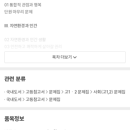
01 통합적 관점과 행복
단원 마무리 문제
Ⅲ. 자연환경과 인간
02 자연환경과 인간 생활
03 안전하고 쾌적하게 살아갈 권리
04 자연과 인간의 관계
목차 더보기
05 환경 문제의 발생과 해결을 위한 노력
단원 마무리 문제
관련 분류
Ⅳ. 문화와 다양성
국내도서
고등참고서
문제집
고1ㆍ2 문제집
사회(고1,2) 문제집
06 다양한 문화권의 특징과 삶의 방식
국내도서
고등참고서
문제집
07 문화 변동의 양상과 전통문화
08 문화 상대주의와 다문화 사회
단원 마무리 문제
품목정보