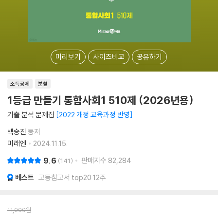
미리보기
사이즈비교
공유하기
소득공제
분철
1등급 만들기 통합사회1 510제 (2026년용)
기출 분석 문제집
2022 개정 교육과정 반영
백승진
등저
미래엔
2024.11.15.
9.6
판매지수
82,284
141
베스트
고등참고서 top20 12주
11,000
원