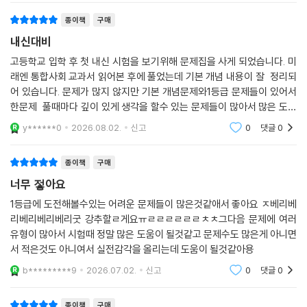
종이책
구매
내신대비
고등학교 입학 후 첫 내신 시험을 보기위해 문제집을 사게 되었습니다. 미
래엔 통합사회 교과서 읽어본 후에 풀었는데 기본 개념 내용이 잘 정리되
어 있습니다. 문제가 많지 않지만 기본 개념문제와1등급 문제들이 있어서
한문제 풀때마다 깊이 있게 생각을 할수 있는 문제들이 많아서 많은 도움
이 됩니다.
y******0
2026.08.02.
신고
0
댓글
0
종이책
구매
너무 젛아요
1등급에 도전해볼수있는 어려운 문제들이 많은것같애서 좋아요 ㅈ베리베
리베리베리베리굿 강추할ㄹ게요ㅠㄹㄹㄹㄹㄹㄹㅊㅊ그다음 문제에 여러
유형이 많아서 시험때 정말 많은 도움이 될것같고 문제수도 많은게 아니면
서 적은것도 아니여서 실전감각을 올리는데 도움이 될것같아용
b*********9
2026.07.02.
신고
0
댓글
0
종이책
구매