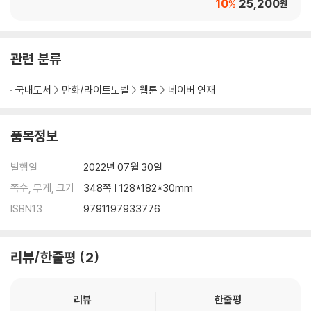
10
25,200
%
원
관련 분류
국내도서
만화/라이트노벨
웹툰
네이버 연재
품목정보
발행일
2022년 07월 30일
쪽수, 무게, 크기
348쪽 | 128*182*30mm
ISBN13
9791197933776
리뷰/한줄평
2
리뷰
한줄평