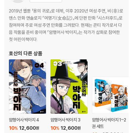
87화 그 정도 일
88화 남다름
2019년 웹툰 「용의 귀로」로 데뷔, 이후 2020년 여성 주연, 비(非)로
89화 검은 땅
맨스 만화 앤솔로지 『여명기(女命記)』에 단편 만화 「시스터후드」로
90화 용잡이
참여하며 주로 여성 주연 만화를 그려왔다. 현재는 콘티 작가로서 다
91화 부탁
음 작품을 준비 중이며 『암행어사 박아지』는 작가가 삽화로 참여한
92화 문을 열면
첫 어린이책이다.
93화 돌아가자
호산
의 다른 상품
암행어사 박아지 4
암행어사 박아지 3
암행어사 박아지 1~2
권 세트
10
12,600
10
12,600
%
%
원
원