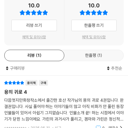
10.0
10.0
리뷰 쓰기
한줄평 쓰기
혜택 및 유의사항
혜택 및 유의사항
리뷰
1
한줄평
1
구매리뷰
추천순
종이책
구매
용의 귀로 4
다음엇지만화창작소에서 출간한 호산 작가님의 용의 귀로 4권입니다. 완
결권입니다. 사실 풀어야 하는 이야기들이 많고 아직 비화가 안 풀린 등장
인물들이 있어서 아쉽기 그지없습니다. 인물소개 끝! 하는 시점에서 이야
기가 닫힌 느낌이에요. 가린의 과거사가 풀리고, 겜마와 가린은 정신적으
로 조금 성장하고, 조금 더 나아갑니다. 독자가 모르는 곳에서 둘이 또다른
s*********e
2025.05.31.
신고
0
댓글
0