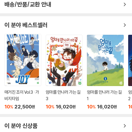
배송/반품/교환 안내
이 분야 베스트셀러
매거진 조이 Vol.3 : 가
엄마를 만나러 가는 길
엄마를 만나러 가는 길
엄
비지타임
3
1
2
10
22,500
10
16,020
10
16,020
1
%
%
%
원
원
원
이 분야 신상품