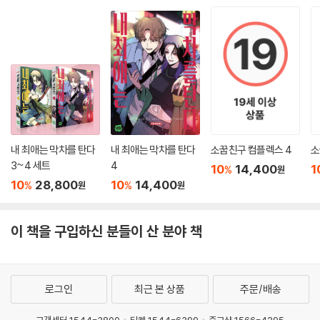
내 최애는 막차를 탄다
내 최애는 막차를 탄다
소꿉친구 컴플렉스 4
소
3~4 세트
4
10
14,400
1
%
원
10
28,800
10
14,400
%
%
원
원
이 책을 구입하신 분들이 산 분야 책
로그인
최근 본 상품
주문/배송
고객센터 1544-3800
티켓 1544-6399
중고샵 1566-4295