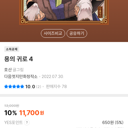
사이즈비교
공유하기
소득공제
용의 귀로 4
호산
글그림
다음엇지만화창작소
2022.07.30.
10.0
판매지수
78
2
13,000
원
10
11,700
YES포인트
650원 (5%)