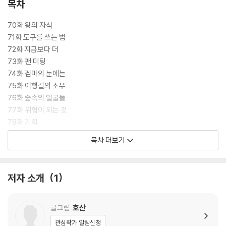
목차
70화 왕의 자식
71화 도구를 쓰는 법
72화 지금보다 더
73화 팬 미팅
74화 겜마의 눈에는
75화 여행길의 조우
76화 숲속의 얼굴들
77화 위협이 되는 것
78화 기회
79화 구조요청
목차 더보기
80화 안개 속에서
81화 사랑하는 나의 고향
82화 구제
저자 소개
1
83화 목숨값
84화 길잡이
85화 용 토벌의 성지
글그림
호산
86화 영웅의 얼굴
관심작가 알림신청