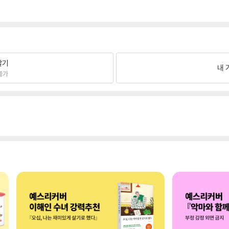
팔기
내 
불가