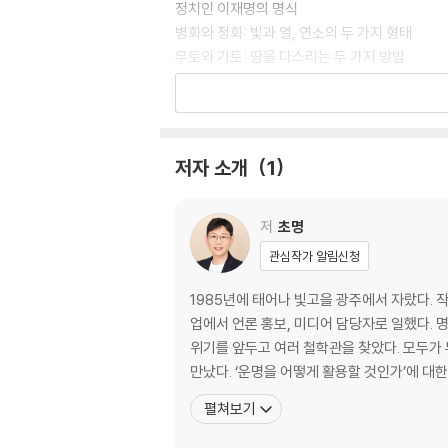
정치인 이재명의 명식
병화와 정화: 빛과 열, 연소의 두 가지 형태
무토와 기토: 땅을 다스리는 두 가지 방법
경금과 신금: 결실인가 종결인가
임수와 계수: 형태를 결정하는 에너지의 단위
시주 구성으로 살피는 일간의 무의식적인 특성과
저자 소개
1
2장. 일간을 지탱하는 현실의 터전, 일지
일지를 통해 무엇을 알 수 있을까?
생지와 역마: 계절을 시작하는 기운
저
초명
왕지와 도화: 계절의 절정
관심작가 알림신청
고지와 화개: 계절을 맺는 기운
각 지지의 지장간 살피기
1985년에 태어나 빛고을 광주에서 자랐다.
생지, 왕지, 고지에 따른 특성
업에서 언론 홍보, 미디어 담당자로 일했다. 명리를
지장간을 보는 새로운 관점
위기를 앞두고 여러 철학관을 찾았다. 모두가
지지의 속성 확장하기
만났다. ‘운명을 어떻게 활용할 것인가’에 대
지장간의 흐름 살펴보기
펼쳐보기
왜 왕지인 오화에만 지장간이 하나 더 들어 있을