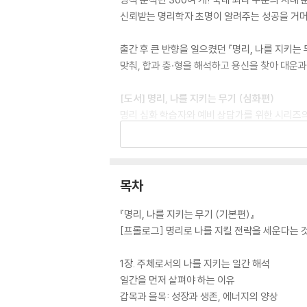
신뢰받는 명리학자 초명이 알려주는 성공을 거머
출간 후 큰 반향을 일으켰던 『명리, 나를 지키는
맞춰, 합과 충·형을 해석하고 용신을 찾아 대운
[도서] 명리, 나를 지키는 무기 (심화편)
명리 심화 학습자와 예비 상담가를 위한 시리즈의
용신 활용에 관한 국내 최고 수준의 명쾌한 해석!
출간 후 큰 반향을 일으켰던 『명리, 나를 지키
영역에 진입한다. 명리학을 입체적으로 이해하기
목차
『명리, 나를 지키는 무기 (기본편)』
[프롤로그] 명리로 나를 지킬 전략을 세운다는 
1장. 주체로서의 나를 지키는 일간 해석
일간을 먼저 살펴야 하는 이유
갑목과 을목: 성장과 생존, 에너지의 양상