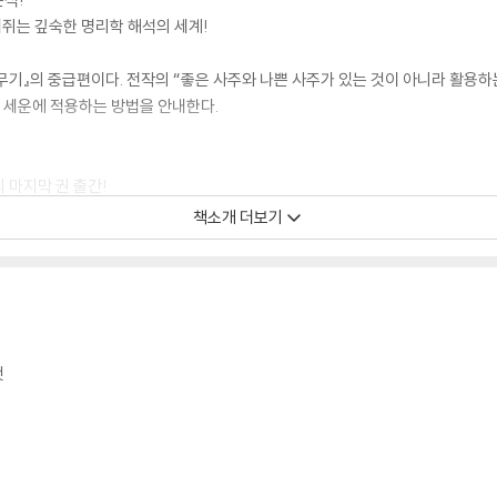
쥐는 깊숙한 명리학 해석의 세계!
 무기』의 중급편이다. 전작의 “좋은 사주와 나쁜 사주가 있는 것이 아니라 활용하
과 세운에 적용하는 방법을 안내한다.
 마지막 권 출간!
책소개 더보기
는 무기』의 심화편이다. 이로써 중고급 학습자를 위한 3권 시리즈가 완성됐다.
 위해서라면 신살과 십이운성이라는 디테일을 섬세하게 학습해야 한다.
것