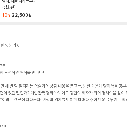
명리, 나를 지키는 무기
(심화편)
10
22,500
%
원
반품 불가).
추천!
의 도전적인 해석을 만나다!
 세 번 할 팔자라는 역술가의 상담 내용을 듣고는, 분한 마음에 명리학을 공
관련이 없단 말인가? 대한민국 명리학의 거목 강헌의 제자가 되어 명리학을 깊이 
!”이라는 결론에 다다른다. 인생의 위기를 맞이할 때마다 주어진 운을 무기로 
분석!