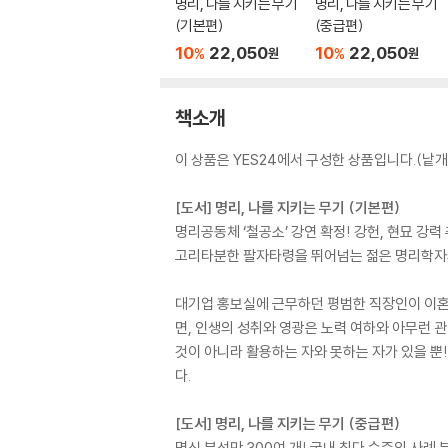
명리, 나를 지키는 무기
명리, 나를 지키는 무기
(기본편)
(중급편)
10
22,050
10
22,050
%
%
원
원
책소개
이 상품은 YES24에서 구성한 상품입니다.(낱개 
[도서] 명리, 나를 지키는 무기 (기본편)
명리공동체 ‘철공소’ 강연 확정! 강헌, 현묘 강력 
고리타분한 팔자타령을 뛰어넘는 젊은 명리학자
대기업 홍보실에 근무하던 평범한 직장인이 이혼만
면, 인생의 성취와 영광은 노력 여하와 아무런 
것이 아니라 활용하는 자와 못하는 자가 있을 뿐
다.
[도서] 명리, 나를 지키는 무기 (중급편)
명식 분석만 300여 개! 국내 최다 수준의 사례 