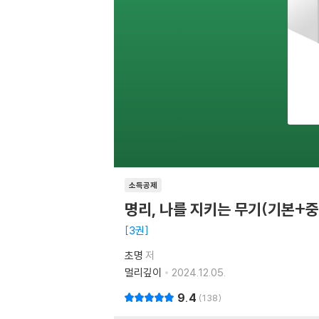
소득공제
명리, 나를 지키는 무기(기본+
3권
초명
저
멀리깊이
2024.12.05.
9.4
138