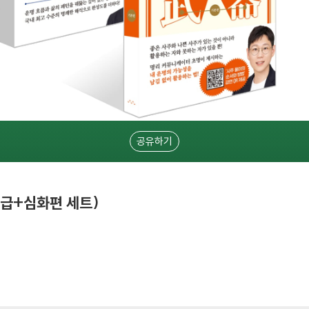
공유하기
중급+심화편 세트)