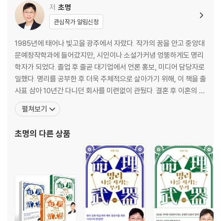
왕지와 도화: 계절의 절정
저
초명
고지와 화개: 계절을 맺는 기운
관심작가 알림신청
각 지지의 지장간 살피기
생지, 왕지, 고지에 따른 특성
1985년에 태어나 빛고을 광주에서 자랐다. 작가의 꿈을 안고 중앙대
지장간을 보는 새로운 관점
문예창작학과에 들어갔지만, 시인이나 소설가커녕 엉뚱하게도 명리
지지의 속성 확장하기
학자가 되었다. 졸업 후 줄곧 대기업에서 언론 홍보, 미디어 담당자로
지장간의 흐름 살펴보기
일했다. 명리를 공부한 후 더욱 주체적으로 살아가기 위해, 이 책을 출
왜 왕지인 오화에만 지장간이 하나 더 들어 있을까?
사표 삼아 10년간 다니던 회사를 미련없이 관뒀다. 결혼 후 이혼의 위
기를 앞두고 여러 철학관을 찾았다. 모두가 두세 번 이혼한다 했다. 인
펼쳐보기
3장. 관계 속에서 나를 지켜내는 지혜, 십성(十星)
간은 정해진 운명을 결코 벗어날 수 없기 때문이라는 말에 분노하다
인간과 사회를 해석하는 도구, 십성
가, 스승인 좌파명리학자 강헌을 만났다. ‘운명을 어떻게 활용할 것인
초명
의 다른 상품
십성의 가치와 서열
가’에 대한 화두를 붙잡고 끈질기게
비겁: 자아의 강한 확장
연예인 아오이 소라의 명식
철학자 엥겔스의 명식
식상: 삶을 풍요롭게 하는 힘
방송인 유재석의 명식
재성: 자원을 활용하는 능력
일반인 영업사원의 명식