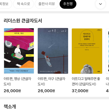
목정보
책 속으로
출판사 리뷰
추천평
리더스원 큰글자도서
아무튼, 명상 (큰글자
아무튼, 야구 (큰글자
아프다고 말해주면 좋
이
도서)
도서)
겠어 (큰글자도서)
나
26,000
26,000
37,000
4
원
원
원
책소개