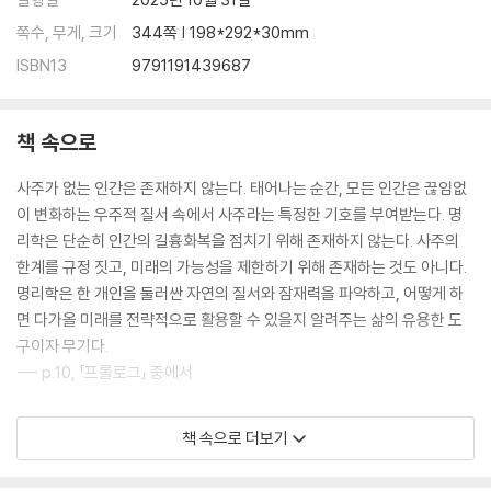
근묘화실론을 차용한 단식 해석 비판
근묘화실론의 의의와 유산
쪽수, 무게, 크기
344쪽 | 198*292*30mm
월지에 숨은 욕망의 스펙트럼
ISBN13
9791191439687
6장. 욕망과 현실의 끝없는 변주: 연주에서 시주까지
현실과 무의식의 영역
책 속으로
연주: 욕망과 가능성의 배후이자 기반
사주가 없는 인간은 존재하지 않는다. 태어나는 순간, 모든 인간은 끊임없
월주: 주체의 욕망과 가치관의 터전
이 변화하는 우주적 질서 속에서 사주라는 특정한 기호를 부여받는다. 명
일주: 주체의 현재와 상태
리학은 단순히 인간의 길흉화복을 점치기 위해 존재하지 않는다. 사주의
시주: 나는 어디까지 확장될 수 있는가
한계를 규정 짓고, 미래의 가능성을 제한하기 위해 존재하는 것도 아니다.
실전! 내 사주풀이
명리학은 한 개인을 둘러싼 자연의 질서와 잠재력을 파악하고, 어떻게 하
면 다가올 미래를 전략적으로 활용할 수 있을지 알려주는 삶의 유용한 도
[에필로그] 나의 사주를 긍정한다는 것
구이자 무기다.
감사의 글
--- p.10, 「프롤로그」 중에서
참고문헌
추천도서
하지만, 시대가 달라진 만큼 고전에서부터 내려온 갑갑병존과 을을병존의
책 속으로 더보기
부정적인 뜻을 곧이곧대로 해석하는 건 무척이나 곤란하다. 과거 신분제
사회에서는 갑목의 주체성이 너무 강한 사주는 부정적으로 여길 수밖에 없