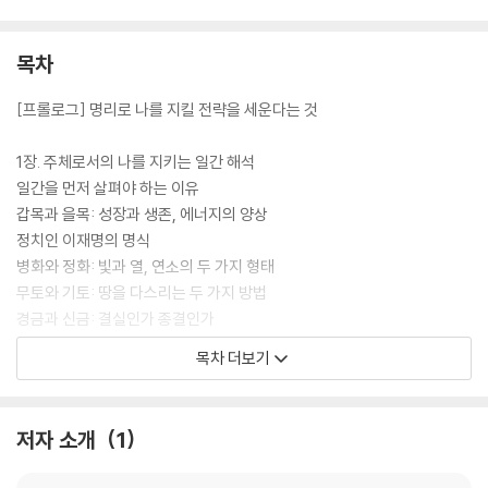
목차
[프롤로그] 명리로 나를 지킬 전략을 세운다는 것
1장. 주체로서의 나를 지키는 일간 해석
일간을 먼저 살펴야 하는 이유
갑목과 을목: 성장과 생존, 에너지의 양상
정치인 이재명의 명식
병화와 정화: 빛과 열, 연소의 두 가지 형태
무토와 기토: 땅을 다스리는 두 가지 방법
경금과 신금: 결실인가 종결인가
임수와 계수: 형태를 결정하는 에너지의 단위
목차 더보기
시주 구성으로 살피는 일간의 무의식적인 특성과 도구
2장. 일간을 지탱하는 현실의 터전, 일지
저자 소개
1
일지를 통해 무엇을 알 수 있을까?
생지와 역마: 계절을 시작하는 기운