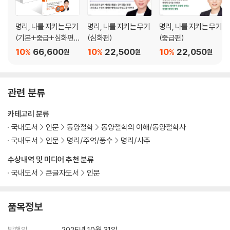
관성: 제도와 질서를 대하는 태도
이토 히로부미의 명식
명리, 나를 지키는 무기
명리, 나를 지키는 무기
명리, 나를 지키는 무기
언론인 김어준의 명식
(기본+중급+심화편
(심화편)
(중급편)
인성: 여유와 통찰의 힘
세트)
10
66,600
10
22,500
10
22,050
%
%
%
원
원
원
십성의 두 가지 흐름: 식상생재 대 관인상생
십성 제대로 활용하기
하건충의 오행별 십성 이론
관련 분류
실전! 내 사주풀이
카테고리 분류
4장. 60개의 인간 군상과 60개의 활용법, 일주
국내도서
인문
동양철학
동양철학의 이해/동양철학사
일주를 파악할 때 지장간을 꼼꼼히 살펴야 하는 이유는?
국내도서
인문
명리/주역/풍수
명리/사주
기업인 이병철 회장의 명식
60일주, 60개의 인간 군상
수상내역 및 미디어 추천 분류
국내도서
큰글자도서
인문
5장. 내 욕망을 이해하기 위한 단서, 월지
왜 월지가 핵심이었을까?
품목정보
월지의 지위를 다르게 해석해야 하는 이유
월지는 무엇을 나타내는가?
발행일
2025년 10월 31일