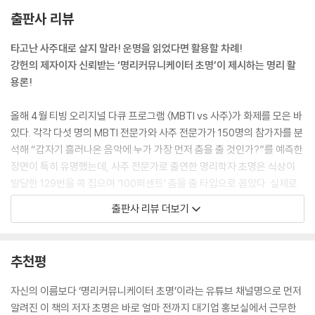
었다. 하지만 자기 주체성이 강조되는 현대사회에서는 갑목의 강한 주체성
출판사 리뷰
이 오히려 긍정적으로 발현될 소지가 크다. 만약 갑갑병존인 사람이 신강
할 경우, 사회생활을 통해 스스로를 낮추고 다른 사람들과 조화롭게 지낼
타고난 사주대로 살지 말라! 운명을 읽었다면 활용할 차례!
수 있도록 조언해주어야 한다. 강한 기운은 자연스럽게 설기시켜야 한다는
강헌의 제자이자 신뢰받는 ‘명리커뮤니케이터 초명’이 제시하는 명리 활
뜻이다. 고전을 비판적인 관점에서 시대에 맞게 해석해야 하는 이유가 여
용론!
기에 있다. 특히 상담에 종사하는 사람이라면, 고전을 통해 얻은 얄팍한 지
식이나 기술로 상처를 줄 게 아니라, 내담자와 눈높이를 맞추고 공감하기
올해 4월 티빙 오리지널 다큐 프로그램 〈MBTI vs 사주〉가 화제를 모은 바
위한 자세를 먼저 갖추어야 한다.
있다. 각각 다섯 명의 MBTI 전문가와 사주 전문가가 150명의 참가자를 분
--- p.31, 「갑목과 을목: 성장과 생존, 에너지의 양상」 중에서
석해 “갑자기 흘러나온 음악에 누가 가장 먼저 춤을 출 것인가?”를 예측한
장면이 특히 유명했는데, 사주 전문가로 출연한 명리학자 초명은 식상이
명리학계에는 ‘형’이나 ‘살’이라고 하여 꺼리는 기운이 있다. 특히 원진살,
발달한 129번을 콕 집으며 ‘100퍼센트’ 춤을 출 타입으로 꼽았다. 실제로
상형 같은 불리한 기운의 원리를 살피기보다, 이를 절대화해 잘 모르는 사
음악이 흘러나오자 평소 낯선 환경을 부담스러워한다던 129번 참가자가
출판사 리뷰 더보기
람들에게 공포를 조장하고 그들을 겁박하는 악습이 있다. 예를 들면 진해
무아지경으로 춤을 추기 시작했다. 옆에 선 132번 참가자가 이를 애써 무
원진은 용이 자신의 못생긴 돼지코를 싫어한다거나, 돼지의 지저분한 코를
시하며 모르는 척하는 장면까지가 SNS상에서 화제를 모았다.
싫어하니 용띠와 돼지띠의 궁합은 볼 필요도 없이 안 좋다고 말하는 식이
추천평
다. 나아가 묘신 원진을 두고 원숭이가 토끼의 빨간 눈을 보면 기분이 나빠
사주팔자는 타고나는 것이며, 운명은 정해진 것인가? 《명리, 나를 지키는
지니 서로 원수가 된다고 말하는데, 이런 놀라운 상상력에 감탄 못할 여지
무기: 기본편》(멀리깊이, 2023 刊)의 저자 초명은 이를 두고 “반은 맞고
자신의 이름보다 ‘명리커뮤니케이터 초명’이라는 유튜브 채널명으로 먼저
가 없는 것도 아니지만, 이런 식의 설명은 명리학을 빈곤하고 황폐한 술수
반은 틀린 소리”라고 말한다. 신혼 시기, 잦은 부부싸움에 이혼을 고민하던
알려진 이 책의 저자 초명은 바로 얼마 전까지 대기업 홍보실에서 근무한
로 만들 뿐이다.