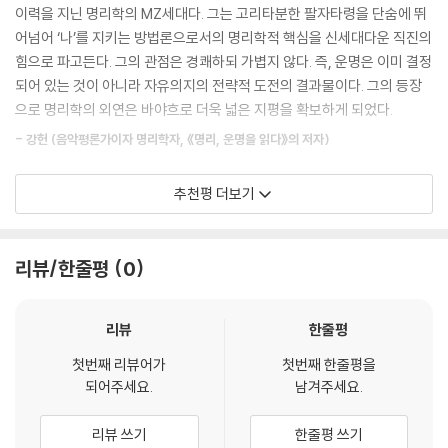
저자는 용하다는 철학관을 찾게 되는데, 다짜고짜 두세 번은 더 이혼할 사
이력을 지닌 명리학의 MZ세대다. 그는 고리타분한 팔자타령을 단숨에 뛰
--- p.102, 「지지의 속성 확장하기」 중에서
주라는 역술가의 말에 큰 충격을 받는다. 대학 졸업 후 방황하던 시기에 한
어넘어 ‘나’를 지키는 방법론으로서의 명리학적 핵심을 신세대다운 직진의
번, 홀로 배낭여행을 떠난 외국에서도 한 번, 같은 이야기를 들은 터였다.
힘으로 파고든다. 그의 관점은 경쾌하되 가볍지 않다. 즉, 운명은 이미 결정
명리를 해석할 때 주의해야 할 것은, 시대에 따라 사회질서는 물론, 인간 삶
‘정해진 운명이 구렁텅이라면 자포자기할 것이 아니라 그 운명을 유리한
되어 있는 것이 아니라 자유의지의 전략적 도전의 결과물이다. 그의 등장
의 양상 또한 달라지기 때문에 고전의 틀에 사로잡혀 이들을 길신이나 흉
방향으로 이용하면 될 것 아닌가?’ 생각한 그는 잘 다니던 대기업을 퇴사하
으로 명리학의 외연은 바야흐로 더욱 넓은 지평을 확보하게 되었다.
신으로만 해석해선 결코 안 된다는 점이다. 음양오행에 우열이 없듯, 음양
고 명리 상담의 길로 들어서게 된다. 초명이 말하는 명리의 쓸모는 ‘아는’
오행에 기반하여 만들어진 십성에도 가치나 서열이 매겨질 수는 없는 일이
- 강헌 (음악평론가이자 명리학자, 《명리, 운명을 읽다》의 저자)
데 있는 게 아니라 ‘쓰는’ 데 있다. 대운이 불리한 해에 들어서면 어떻게 하
다. 후술하겠지만, 개인의 개성을 마음껏 드러내면서 살아갈 수 있는 요즘
는가? 저자는 그런 때일수록 제대로 대비해야 한다고 말한다. 2021년 코
에는 과거에 흉신으로 바라봤던 겁재나 상관 같은 십성들이 쓰기에 따라
모든 삶에는 무늬가 있고, 문장도 제각기 목소리를 갖는다. 그의 문장은 순
추천평 더보기
로나로 다니던 회사가 어려워지던 시기, 불리한 대운 속에서도 편재의 기
오히려 큰 장점을 가질 수 있다.
수하며 열정적이다. 오로지 사주명리를 제대로 전달하고자 하는 진심으로
운이 강해지는 것을 파악한 저자는 유튜브 채널을 개설하고 스승인 강헌을
--- p.124, 「십성의 가치와 서열」 중에서
뚝심 있게 나아간다. 그는 온몸을 던져 명리학이 우리 삶의 건강한 무기가
만나기 위해 무작정 편지를 쓴다. 편관이 들어오던 시기에는 광고제에 작
될 수 있음을 전한다. 하나의 진실을 전달하기 위해서는 한 사람이 가진 모
리뷰/한줄평
0
품을 출품했고 유튜브가 유명세를 타면서 방송과 출간 제의도 쇄도하기 시
예를 들어 십성을 자동차에 비유해보자. 비겁을 차체의 크기라 한다면, 식
든 것을 온전히 쏟아내야 한다는 것을 이 책을 통해 배웠다.
작한다. 운은 운일 뿐이다. 나쁜 시기를 무사히 넘기고 좋은 시기를 폭발적
상은 자동차가 앞으로 나아가는 움직임이 된다. 재성은 차가 향해가는 목
그의 손을 잡고 명리학의 세계로 들어가보자. 밝고 건강한 빛이 어떻게 어
으로 활용할지를 결정하는 것은, 운명의 주인인 나다. 그러니 저자는, 좋은
리뷰
한줄평
표 지점, 관성은 자동차의 무게나 트렁크에 실은 짐이 되며, 인성은 차체의
둠을 지워내는지, 그 빛으로 인해 나는 얼마나 행복해질 수 있는지 확인해
사주와 나쁜 사주는 없다고 말한다. 활용하는 자와 못하는 자가 있을 뿐!
무게를 지탱하면서 차가 굴러갈 수 있게 흔들림을 방지해주는 충격 흡수장
보자.
첫번째 리뷰어가
첫번째 한줄평을
치라 할 수 있다.
되어주세요.
남겨주세요.
《명리, 나를 지키는 무기: 기본편》는 자신의 사주팔자를 어떤 순서와 방법
- 현묘 (명리학자, 《나의 사주명리》의 저자)
또 다른 비유를 들어보자. 비겁은 자동차의 배기량이다. 비겁이 강하면 강
으로 읽어내야 하는지를 자세히 서술한 책이다. 명리를 활용할 줄 안다는
할수록 자동차의 배기량이 높아지는 것과 같다. 식상을 자동차가 나아갈
리뷰 쓰기
한줄평 쓰기
건 삶의 중요한 순간마다 어떤 전략을 세워야 할지 알려주는 지침서를 손