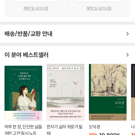
수 있게 해주는 페달로 볼 때 식신은 일반 엑셀, 상관은 터보 엑셀이 된다.
에 쥐게 되는 것과 같다. 이 책을 통해 위기와 위험의 순간 나를 지키는 무
재성은 자동차가 현실적으로 나아갈 수 있게 해주는 동력인 기름이다. 관
혜택 및 유의사항
혜택 및 유의사항
기로서의 명리를 만날 수 있을 것이다.
성 중 편관은 도로에서 불시에 튀어나오는 단속 경찰, 정관은 신호등으로
볼 수 있다. 인성은 자동차가 멈출 수 있게 해주는 제동장치, 즉 브레이크에
이 책을 읽어야 하는 분들
해당한다.
배송/반품/교환 안내
--- p.192-193, 「십성 제대로 활용하기」 중에서
-명리 입문서를 떼고 초급에서 중급 단계로 도약하려는 분들
-일간, 천간, 지지, 십성이 무엇인지 알고 있으나 사주를 어떤 순서로 해석
유튜브를 조금만 뒤져보면 연주가 겁재일 경우 할아버지나 조상이 도둑놈
이 분야 베스트셀러
해야 하는지는 모르는 분들
이라거나, 편재일 경우 좀 놀 줄 안다는 식으로 해석하는 영상이 높은 조회
-고루한 계급사회 기반의 명리 해석에서 벗어나 현대적인 시선의 해석을
수에 힘입어 버젓이 돌아다닌다. 연주가 정인인 것을 두고 학식 있는 가문
만나고 싶은 분들
에서 태어난 근거로 삼는 해석도 있었는데, SF소설에 버금가는 무한한 상
-사주를 적극적으로 해석해서 내 운명의 가능성을 남김없이 활용하고 싶
상력과 박력 있는 해석에 무척이나 놀랐던 기억이 있다.
은 분들
친형제나 친자매, 친부모와 친자식의 사주를 나란히 놓고 보면, 당연히 연
현대적 시점에 꼭 들어맞는 해설!
주가 같을 확률보다 다를 확률이 훨씬 더 높다. 형의 연주에는 식신만 있고,
웬만한 소설보다 재미있는 다양한 기출문제와 풀이노트!
동생에게는 편인만 있다고 가정해보자. 형의 사주를 보고는 “편인이 필시
식신이라는 밥그릇을 엎어트렸을 것이니 조상님이 가난했을 것”이라 말하
책은 흔히 사흉신(상관, 겁재, 편인, 편관, 양인 등)에 대한 해석을 완전히
고, 동생의 사주를 보고는 “식신이 살아 있으니 조상님이 유복했겠네.”라
새롭게 한다. 남성과 여성의 역할 격차가 크게 줄어들고, 어린이들의 가장
고 말할 것인가?
큰 꿈이 유튜브 크리에이터인 시대에 여전히 관직에 오르거나 묵묵히 신분
하루 한 장, 단단한 삶을
한자가 삶의 위로가 될
도덕경
나
연주가 모두 정관이거나 정인이면, 대략 초년에 공부 또는 시험운이 좋다
위한 고전 필사 노트
때
제를 견디는 것을 길한 사주로 보았던 과거의 해석에 얽매어 있어선 안 되
10
10,800
1
원