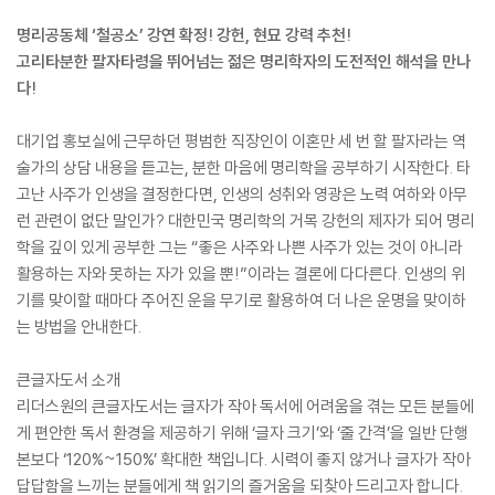
명리공동체 ‘철공소’ 강연 확정! 강헌, 현묘 강력 추천!
고리타분한 팔자타령을 뛰어넘는 젊은 명리학자의 도전적인 해석을 만나
다!
대기업 홍보실에 근무하던 평범한 직장인이 이혼만 세 번 할 팔자라는 역
술가의 상담 내용을 듣고는, 분한 마음에 명리학을 공부하기 시작한다. 타
고난 사주가 인생을 결정한다면, 인생의 성취와 영광은 노력 여하와 아무
런 관련이 없단 말인가? 대한민국 명리학의 거목 강헌의 제자가 되어 명리
학을 깊이 있게 공부한 그는 “좋은 사주와 나쁜 사주가 있는 것이 아니라
활용하는 자와 못하는 자가 있을 뿐!”이라는 결론에 다다른다. 인생의 위
기를 맞이할 때마다 주어진 운을 무기로 활용하여 더 나은 운명을 맞이하
는 방법을 안내한다.
큰글자도서 소개
리더스원의 큰글자도서는 글자가 작아 독서에 어려움을 겪는 모든 분들에
게 편안한 독서 환경을 제공하기 위해 ‘글자 크기’와 ‘줄 간격’을 일반 단행
본보다 ‘120%~150%’ 확대한 책입니다. 시력이 좋지 않거나 글자가 작아
답답함을 느끼는 분들에게 책 읽기의 즐거움을 되찾아 드리고자 합니다.