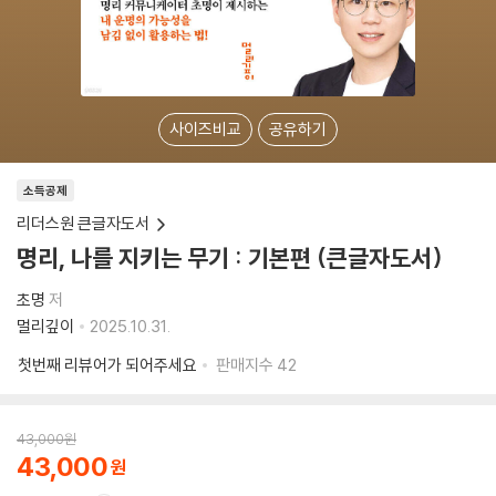
사이즈비교
공유하기
소득공제
리더스원 큰글자도서
명리, 나를 지키는 무기 : 기본편 (큰글자도서)
초명
저
멀리깊이
2025.10.31.
첫번째 리뷰어가 되어주세요
판매지수
42
43,000
원
43,000