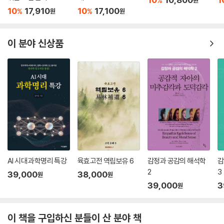
%
고 여기는 경우도 있는데 이는 전혀 상관관계가 없다. 사회궁을 의미하는
기 때문이다. 따라서 책은 사흉신을 비롯해 고루한 사주 해석이 저지르던
10
17,910
10
17,100
%
%
원
원
연간이나 월간에 정관이 떠 있다 하여 “자넨 필시 국가 공무원일 것이
오류를 모두 바로잡아 흉신 대접 받던 흉한 사주에 대해 완벽하게 새로운
다!”라고 말하는 것도, 일부의 십성이나 신살로 사주 전체를 규정하는 것
해석을 선사한다. 무엇보다 이러한 해석을 다양한 기출문제와 풀이노트를
만큼이나 곤란한 해석에 불과할 뿐이다.
이 분야 신상품
통해 현실에 밀착된 사례로 설명하고 있다는 것이다. 기출문제와 풀이노트
상담을 할 때 시주에 겁재가 있으니, 나중에 자식에게 내 재물을 뺏기게 되
를 살펴보자.
는 거냐고 질문한 내담자가 있었다. 심지어 그분은 자식도 없었다. 시주에
식신이 있으면 자식복이 있고, 시주에 편관이나 상관 같은 (고전적 관점에
-------------------------〈보 기〉--------------------------
서의) 흉신이 있으면 내 말년은 물론 내 자식도 불운하다는 이야기가 되는
상황: 동생 최형배와 함께 폭행죄로 나란히 경찰서까지 강제로 끌려가게
걸까? 조금만 생각해보면 어처구니없는 이야기가 여기저기 퍼지다 보니,
된 최익현. 최익현은 수갑을 차고 있었음에도, 강압적인 태도를 보이는 경
이런 단적인 해석이 명리학을 황폐하게 만들고 있음을 지적하고 싶다.
찰을 향해 냅다 뺨을 후려 갈긴다.
--- p.288-289, 「근묘화실론을 차용한 단식 해석 비판」 중에서
최익현: (불같이 화를 내며) “느그 서장 어딨어?! 강 서장 데꼬 와!!! 니…
명에 순응한다는 말은, 내게 주어진 도구를 쓰며 내 삶을 좀 더 행복하고 의
내 누군지 아나? 으이?! 내가 이 XX. 느그 서장이랑 임마!! 느그 서장, 남천
AI 시대 과학명리 특강
육효고전 역림보유 6
감정과 공감의 해석학
감
미 있게 이끌어간다는 뜻이다. 우주는 끊임없이 변화할 뿐, 어떤 것에도 가
동 살제? 으어?! 내가 인마 느그 서장이랑 인마! 어저께도! 같이 밥 묵고
2
3
치를 두지 않는다. 남들이 볼 때는 하찮은 일이라 하더라도, 내가 하고 싶은
39,000
38,000
원
원
으! 싸우나도 같이 가고 으! 마, 개이 XX. 마, 다했어! 이 XX들이 말이야...
39,000
3
일을 하며 내 삶에 만족하는 사람은 큰 일에도 결코 흔들리지 않는다. 자기
원
개XX들.”
에게 주어진 명을 온전히 이해한 자는, 어떤 삶을 살든 본인이 이 넓은 우주
------------------------------------------------------------
속에서 홀로 빛나는 존엄한 존재라는 것을 깨닫게 되는 법이다.
1. 결국 최익현이 화려한 언변으로 위기를 모면했다고 보았을 때, 경찰서에
이 책을 구입하신 분들이 산 분야 책
세상에는 절대 완벽한 사주란 있을 수 없다. 주어진 명은 고정되어 있더라