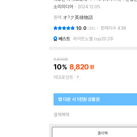
소미미디어
2024.12.05.
원제
オ?ク英雄物語
10.0
판매지수
438
25
베스트
라이트노벨 top20 2주
9,800
원
10
8,820
YES포인트
앱 다운 시 1천원 상품권
결제혜택
종이책