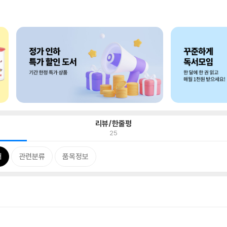
리뷰/한줄평
25
개
관련분류
품목정보