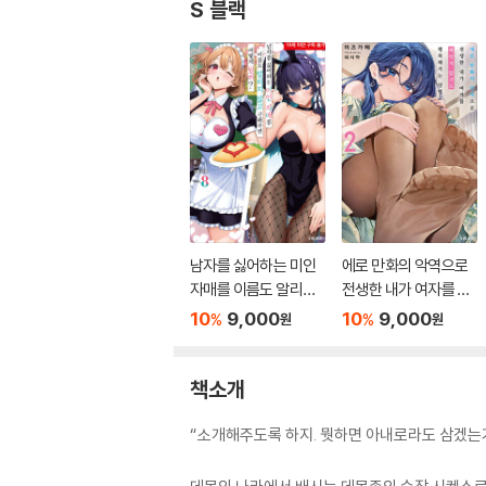
S 블랙
남자를 싫어하는 미인
에로 만화의 악역으로
자매를 이름도 알리지
전생한 내가 여자를 빼
않고 구해주면 어떻게
앗지 않고도 행복해지
10
9,000
10
9,000
%
%
원
원
될까? 8
는 방법 2
책소개
“소개해주도록 하지. 뭣하면 아내로라도 삼겠는