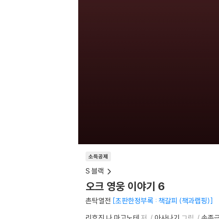
소득공제
S 블랙
오크 영웅 이야기 6
촌탁열전
초판한정부록 : 책갈피 (책과랩핑)
리후진 나 마고노테
저
아사나기
그림
손종