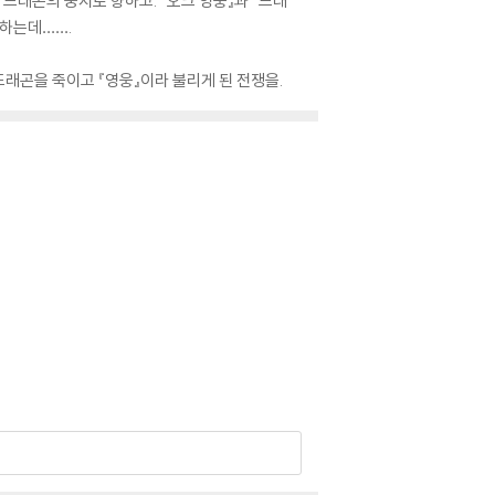
래곤의 둥지로 향하고. 『오크 영웅』과 『드래
호하는데…….
드래곤을 죽이고 『영웅』이라 불리게 된 전쟁을.