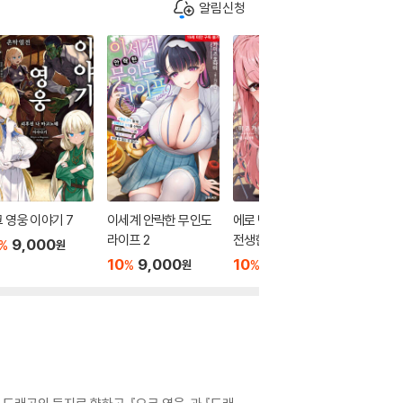
알림신청
 영웅 이야기 7
이세계 안락한 무인도
에로 만화의 악역으로
폭유들에
라이프 2
전생한 내가 여자를 빼
지만 돌
9,000
%
원
앗지 않고도 행복해지
이미 늦
10
9,000
10
9,000
10
9
%
%
%
원
원
는 방법 1
요오오! 