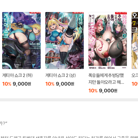
게티아 쇼크 2 (하)
게티아 쇼크 2 (상)
폭유들에게 추방당했
오크
지만 돌아오라고 해도
10
9,000
10
9,000
10
%
%
원
원
이미 늦…… 돌아갈게
10
9,000
%
원
요오오! 3
가?”