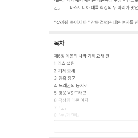
데몬의 나라에서 배시는 데몬족의 수장 시켄스로부
곤』―― 바스토니아 대륙 최강의 두 마리가 맞선
“살려줘. 죽이지 마.” 잔뜩 겁먹은 데몬 여자
목차
제6장 데몬의 나라 기제 요새 편
1. 레스 설원
2. 기제 요새
3. 암흑 장군
4. 드래곤의 둥지로
5. 영웅 VS 드래곤
6. 극상의 데몬 여자
7. 『눈』
8. 『눈』과 『뼈』
9. 프러포즈
10. 퍼스트 키스
11. 데몬의 재기