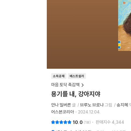
소득공제
베스트셀러
마음 토닥 촉감책
용기를 내, 강아지야
안나 밀버른
글
브루노 브로냐
그림
송지혜
어스본코리아
2024.12.04.
10.0
판매지수
4,344
18