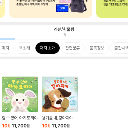
리뷰/한줄평
18
이미지
책소개
저자 소개
관련분류
품목정보
출판사 
할 수 있어, 아기 토끼야
용기를 내, 강아지야
10
11,700
10
11,700
%
%
원
원