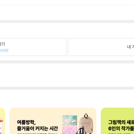
팔기
내 
600원