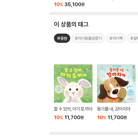
곰) 세트
10
35,100
%
원
이 상품의 태그
#응원
#아기동물성장기
#아기책
#알
할 수 있어, 아기 토끼야
용기를 내, 강아지야
10
11,700
10
11,700
%
%
원
원