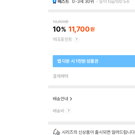
베스트
0-3세
30위
유아 top100 5주
13,000
원
10
11,700
YES포인트
앱 다운 시 1천원 상품권
결제혜택
배송안내
배송비
시리즈의 신상품이 출시되면 알려드립니다