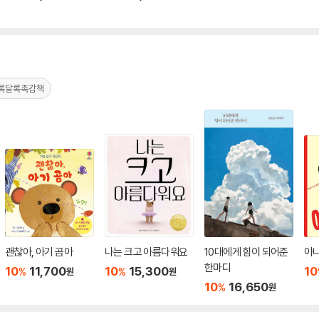
록달록촉감책
괜찮아, 아기 곰아
나는 크고 아름다워요
10대에게 힘이 되어준
아
한마디
10
11,700
10
15,300
10
%
%
원
원
10
16,650
%
원