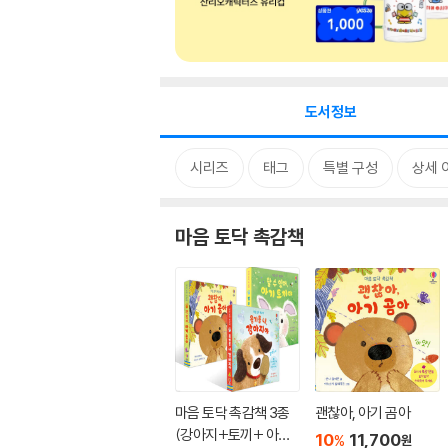
도서정보
시리즈
태그
특별 구성
상세 
마음 토닥 촉감책
마음 토닥 촉감책 3종
괜찮아, 아기 곰아
(강아지+토끼+ 아기
10
11,700
%
원