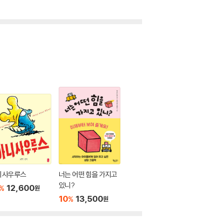
니사우루스
너는 어떤 힘을 가지고
있니?
12,600
%
원
10
13,500
%
원